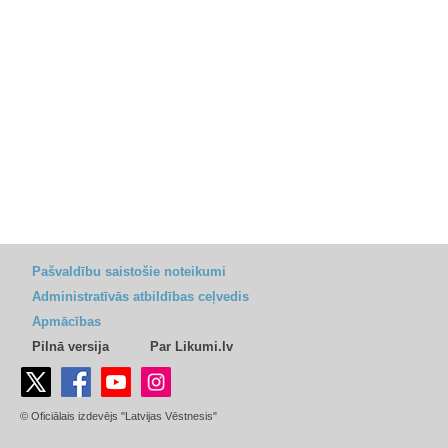
Pašvaldību saistošie noteikumi
Administratīvās atbildības ceļvedis
Apmācības
Pilnā versija
Par Likumi.lv
© Oficiālais izdevējs "Latvijas Vēstnesis"