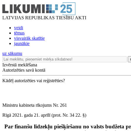
LATVIJAS REPUBLIKAS TIESĪBU AKTI
veidi
tēmas
visvairāk skatītie
jaunākie
uz sākumu
Izvērstā meklēšana
Autorizēties savā kontā
Kādēļ autorizēties vai reģistrēties?
Ministru kabineta rīkojums Nr. 261
Rīgā 2021. gada 21. aprīlī (prot. Nr. 34 22. §)
Par finanšu līdzekļu piešķiršanu no valsts budžeta 