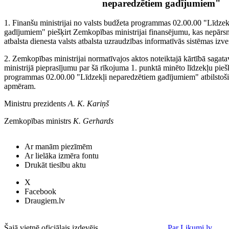
neparedzētiem gadījumiem"
1. Finanšu ministrijai no valsts budžeta programmas 02.00.00 "Līdze
gadījumiem" piešķirt Zemkopības ministrijai finansējumu, kas nepār
atbalsta dienesta valsts atbalsta uzraudzības informatīvās sistēmas izve
2. Zemkopības ministrijai normatīvajos aktos noteiktajā kārtībā sagata
ministrijā pieprasījumu par šā rīkojuma 1. punktā minēto līdzekļu pieš
programmas 02.00.00 "Līdzekļi neparedzētiem gadījumiem" atbilstoši
apmēram.
Ministru prezidents
A. K. Kariņš
Zemkopības ministrs
K. Gerhards
Ar manām piezīmēm
Ar lielāka izmēra fontu
Drukāt tiesību aktu
X
Facebook
Draugiem.lv
Šajā vietnē oficiālais izdevējs
Par Likumi.lv