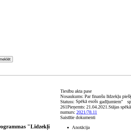
meklēt
Tiesību akta pase
Nosaukums:
Par finanšu līdzekļu pie
Spēkā esošs
Statuss:
gadījumiem"
s
261
Pieņemts:
21.04.2021.
Stājas spēk
numurs:
2021/78.11
Saistītie dokumenti
programmas "Līdzekļi
Anotācija