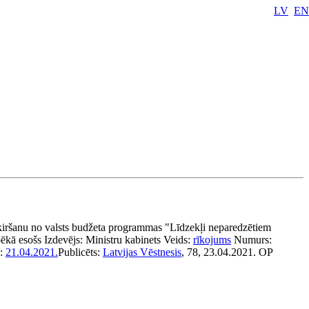
LV
EN
šķiršanu no valsts budžeta programmas "Līdzekļi neparedzētiem
pēkā esošs
Izdevējs:
Ministru kabinets
Veids:
rīkojums
Numurs:
ā:
21.04.2021.
Publicēts:
Latvijas Vēstnesis
, 78, 23.04.2021.
OP