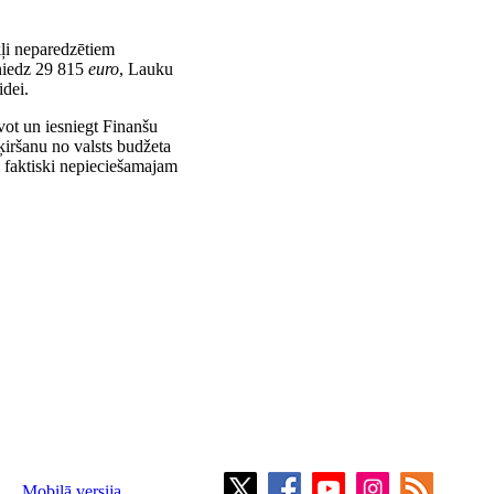
kļi neparedzētiem
sniedz 29 815
euro
, Lauku
idei.
vot un iesniegt Finanšu
ķiršanu no valsts budžeta
 faktiski nepieciešamajam
Mobilā versija