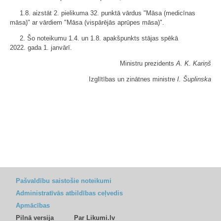
1.8. aizstāt 2. pielikuma 32. punktā vārdus "Māsa (medicīnas
māsa)" ar vārdiem "Māsa (vispārējās aprūpes māsa)".
2. Šo noteikumu 1.4. un 1.8. apakšpunkts stājas spēkā
2022. gada 1. janvārī.
Ministru prezidents
A. K. Kariņš
Izglītības un zinātnes ministre
I. Šuplinska
Pašvaldību saistošie noteikumi
Administratīvās atbildības ceļvedis
Apmācības
Pilnā versija
Par Likumi.lv