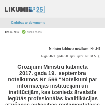
Darbības ar dokumentu
Tiesību akts:
spēkā esošs
Ministru kabineta noteikumi Nr. 248
Rīgā 2021. gada 20. aprīlī (prot. Nr. 34 5. §)
Grozījumi Ministru kabineta
2017. gada 19. septembra
noteikumos Nr. 566 "Noteikumi par
informācijas institūcijām un
institūcijām, kas izsniedz ārvalstīs
iegūtās profesionālās kvalifikācijas
atzīšanas apliecības reglamentētajās