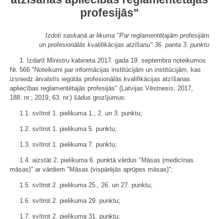
profesijās"
Izdoti saskaņā ar likuma "Par reglamentētajām profesijām
un profesionālās kvalifikācijas atzīšanu" 36. panta 3. punktu
1. Izdarīt Ministru kabineta 2017. gada 19. septembra noteikumos
Nr. 566 "Noteikumi par informācijas institūcijām un institūcijām, kas
izsniedz ārvalstīs iegūtās profesionālās kvalifikācijas atzīšanas
apliecības reglamentētajās profesijās" (Latvijas Vēstnesis, 2017,
188. nr.; 2019, 63. nr.) šādus grozījumus:
1.1. svītrot 1. pielikuma 1., 2. un 3. punktu;
1.2. svītrot 1. pielikuma 5. punktu;
1.3. svītrot 1. pielikuma 7. punktu;
1.4. aizstāt 2. pielikuma 6. punktā vārdus "Māsas (medicīnas
māsas)" ar vārdiem "Māsas (vispārējās aprūpes māsas)";
1.5. svītrot 2. pielikuma 25., 26. un 27. punktu;
1.6. svītrot 2. pielikuma 29. punktu;
1.7. svītrot 2. pielikuma 31. punktu;