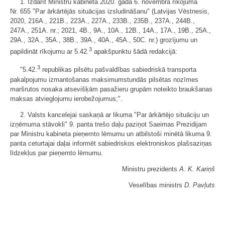
1. Izdarīt Ministru kabineta 2020. gada 6. novembra rīkojumā
Nr. 655 "Par ārkārtējās situācijas izsludināšanu" (Latvijas Vēstnesis,
2020, 216A., 221B., 223A., 227A., 233B., 235B., 237A., 244B.,
247A., 251A. nr.; 2021, 4B., 9A., 10A., 12B., 14A., 17A., 19B., 25A.,
29A., 32A., 35A., 38B., 39A., 40A., 45A., 50C. nr.) grozījumu un
3
papildināt rīkojumu ar 5.42.
apakšpunktu šādā redakcijā:
3
"5.42.
republikas pilsētu pašvaldības sabiedriskā transporta
pakalpojumu izmantošanas maksimumstundās pilsētas nozīmes
maršrutos nosaka atsevišķām pasažieru grupām noteikto braukšanas
maksas atvieglojumu ierobežojumus;".
2. Valsts kancelejai saskaņā ar likuma "Par ārkārtējo situāciju un
izņēmuma stāvokli" 9. panta trešo daļu paziņot Saeimas Prezidijam
par Ministru kabineta pieņemto lēmumu un atbilstoši minētā likuma 9.
panta ceturtajai daļai informēt sabiedriskos elektroniskos plašsaziņas
līdzekļus par pieņemto lēmumu.
Ministru prezidents
A. K. Kariņš
Veselības ministrs
D. Pavļuts