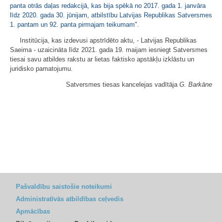
panta otrās daļas redakcijā, kas bija spēkā no 2017. gada 1. janvāra
līdz 2020. gada 30. jūnijam, atbilstību Latvijas Republikas Satversmes
1. pantam un 92. panta pirmajam teikumam
".
Institūcija, kas izdevusi apstrīdēto aktu, - Latvijas Republikas
Saeima - uzaicināta līdz 2021. gada 19. maijam iesniegt Satversmes
tiesai savu atbildes rakstu ar lietas faktisko apstākļu izklāstu un
juridisko pamatojumu.
Satversmes tiesas kancelejas vadītāja
G. Barkāne
Pašvaldību saistošie noteikumi
Administratīvās atbildības ceļvedis
Apmācības