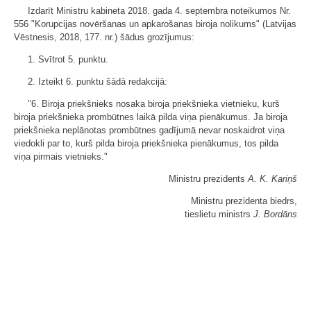
Izdarīt Ministru kabineta 2018. gada 4. septembra noteikumos Nr.
556 "Korupcijas novēršanas un apkarošanas biroja nolikums" (Latvijas
Vēstnesis, 2018, 177. nr.) šādus grozījumus:
1. Svītrot 5. punktu.
2. Izteikt 6. punktu šādā redakcijā:
"6. Biroja priekšnieks nosaka biroja priekšnieka vietnieku, kurš
biroja priekšnieka prombūtnes laikā pilda viņa pienākumus. Ja biroja
priekšnieka neplānotas prombūtnes gadījumā nevar noskaidrot viņa
viedokli par to, kurš pilda biroja priekšnieka pienākumus, tos pilda
viņa pirmais vietnieks."
Ministru prezidents
A. K. Kariņš
Ministru prezidenta biedrs,
tieslietu ministrs
J. Bordāns