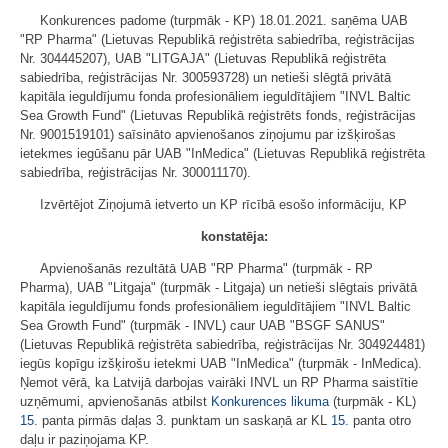
Konkurences padome (turpmāk - KP) 18.01.2021. saņēma UAB
"RP Pharma" (Lietuvas Republikā reģistrēta sabiedrība, reģistrācijas
Nr. 304445207), UAB "LITGAJA" (Lietuvas Republikā reģistrēta
sabiedrība, reģistrācijas Nr. 300593728) un netieši slēgtā privātā
kapitāla ieguldījumu fonda profesionāliem ieguldītājiem "INVL Baltic
Sea Growth Fund" (Lietuvas Republikā reģistrēts fonds, reģistrācijas
Nr. 9001519101) saīsināto apvienošanos ziņojumu par izšķirošas
ietekmes iegūšanu pār UAB "InMedica" (Lietuvas Republikā reģistrēta
sabiedrība, reģistrācijas Nr. 300011170).
Izvērtējot Ziņojumā ietverto un KP rīcībā esošo informāciju, KP
konstatēja:
Apvienošanās rezultātā UAB "RP Pharma" (turpmāk - RP
Pharma), UAB "Litgaja" (turpmāk - Litgaja) un netieši slēgtais privātā
kapitāla ieguldījumu fonds profesionāliem ieguldītājiem "INVL Baltic
Sea Growth Fund" (turpmāk - INVL) caur UAB "BSGF SANUS"
(Lietuvas Republikā reģistrēta sabiedrība, reģistrācijas Nr. 304924481)
iegūs kopīgu izšķirošu ietekmi UAB "InMedica" (turpmāk - InMedica).
Ņemot vērā, ka Latvijā darbojas vairāki INVL un RP Pharma saistītie
uzņēmumi, apvienošanās atbilst
Konkurences likuma
(turpmāk - KL)
15.
panta pirmās daļas 3. punktam un saskaņā ar KL
15.
panta otro
daļu ir paziņojama KP.