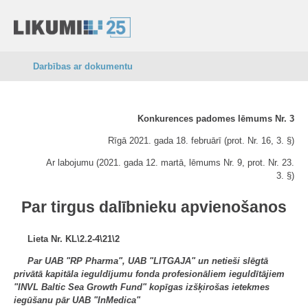
Darbības ar dokumentu
Konkurences padomes lēmums Nr. 3
Rīgā 2021. gada 18. februārī (prot. Nr. 16, 3. §)
Ar labojumu (2021. gada 12. martā, lēmums Nr. 9, prot. Nr. 23.
3. §)
Par tirgus dalībnieku apvienošanos
Lieta Nr. KL\2.2-4\21\2
Par UAB "RP Pharma", UAB "LITGAJA" un netieši slēgtā
privātā kapitāla ieguldījumu fonda profesionāliem ieguldītājiem
"INVL Baltic Sea Growth Fund" kopīgas izšķirošas ietekmes
iegūšanu pār UAB "InMedica"