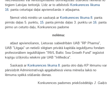
neizveidosies vai nenostiprināsies dominējošais stāvoklis nevienā no
tirgiem Latvijas teritorijā. Līdz ar to atbilstoši
Konkurences likuma
16.
panta ceturtajai daļai apvienošanās ir atļaujama.
Ņemot vērā minēto un saskaņā ar
Konkurences likuma
8.
panta
pirmās daļas 5. punktu,
15.
panta pirmās daļas 3. punktu un
16.
panta
pirmo un ceturto daļu, Konkurences padome
nolēma:
atļaut apvienošanos, Lietuvas sabiedrībām UAB "RP Pharma",
UAB "Litgaja" un netieši slēgtam privātā kapitāla ieguldījumu fondam
profesionāliem ieguldītājiem "INVL Baltic Sea Growth Fund" iegūstot
kopīgu izšķirošu ietekmi pār UAB "InMedica".
Saskaņā ar
Konkurences likuma
8.
panta otro daļu KP lēmumu var
pārsūdzēt Administratīvajā apgabaltiesā viena mēneša laikā no
lēmuma spēkā stāšanās dienas.
Konkurences padomes priekšsēdētājs
J. Gaiķis