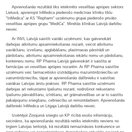
Apvienošanās rezultātā tiks ietekmēts veselības aprūpes sektors
Lietuvā, apvienojot InMedica piederošo medicīnas klīniku tīklu
"InMedica" ar AS "Repharm" uzņēmumu grupai piederošo privāto
veselības aprūpes grupu "MediCa". Minētās klīnikas Latvijā darbību
neveic.
Ar INVL Latvijā saistīti vairāki uzņēmumi, kas galvenokārt
darbojas atkritumu apsaimniekošanas nozarē, veicot atkritumu
savākšanu, izvešanu, apglabāšanu, plastmasas pārstrādi un
pārdošanu, atkritumu apsaimniekošanas iekārtu nomu un pārdošanu,
konteineru nomu. RP Pharma Latvijā galvenokārt ir saistīta ar
farmācijas un veselības aprūpes nozarēm. Ar RP Pharma saistītie
uzņēmumi veic farmaceitisko izstrādājumu mazumtirdzniecību un
vairumtirdzniecību, tāpat ar apvienošanās dalībnieku ir saistītas
vairākas Latvijas ārstu prakses. RP Pharma saistītie uzņēmumi
darbojas arī nekustamo īpašumu nozarē, nodrošinot nekustamo
īpašumu pārvaldīšanu, izīrēšanu, arī grāmatvedības un ar to saistītu
pakalpojumu sniegšanu, celtniecību un remontdarbiem. Apvienošanās
dalībnieki InMedica un Litgaja Latvijā darbību neveic.
Izvērtējot Ziņojumā sniegto un KP rīcībā esošo informāciju,
secināms, ka apvienošanās rezultātā netiks ietekmēts neviens no
tirgiem Latvijas teritorijā, kā rezultātā nemazināsies konkurence un