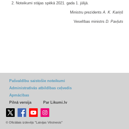
2. Noteikumi stājas spēkā 2021. gada 1. jūlijā.
Ministru prezidents
A. K. Kariņš
Veselības ministrs
D. Pavļuts
Pašvaldību saistošie noteikumi
Administratīvās atbildības ceļvedis
Apmācības
Pilnā versija
Par Likumi.lv
© Oficiālais izdevējs "Latvijas Vēstnesis"