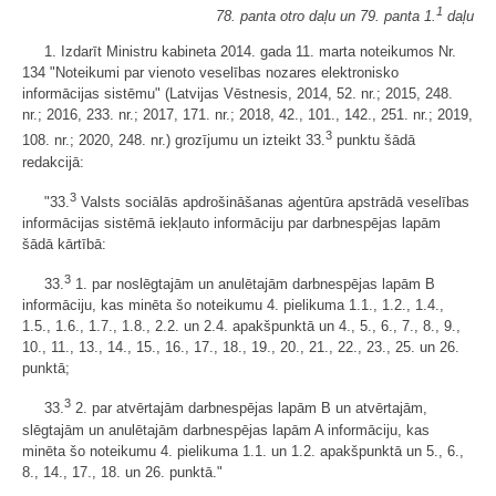
1
78. panta otro daļu un 79. panta 1.
daļu
1. Izdarīt Ministru kabineta 2014. gada 11. marta noteikumos Nr.
134 "Noteikumi par vienoto veselības nozares elektronisko
informācijas sistēmu" (Latvijas Vēstnesis, 2014, 52. nr.; 2015, 248.
nr.; 2016, 233. nr.; 2017, 171. nr.; 2018, 42., 101., 142., 251. nr.; 2019,
3
108. nr.; 2020, 248. nr.) grozījumu un izteikt 33.
punktu šādā
redakcijā:
3
"33.
Valsts sociālās apdrošināšanas aģentūra apstrādā veselības
informācijas sistēmā iekļauto informāciju par darbnespējas lapām
šādā kārtībā:
3
33.
1. par noslēgtajām un anulētajām darbnespējas lapām B
informāciju, kas minēta šo noteikumu 4. pielikuma 1.1., 1.2., 1.4.,
1.5., 1.6., 1.7., 1.8., 2.2. un 2.4. apakšpunktā un 4., 5., 6., 7., 8., 9.,
10., 11., 13., 14., 15., 16., 17., 18., 19., 20., 21., 22., 23., 25. un 26.
punktā;
3
33.
2. par atvērtajām darbnespējas lapām B un atvērtajām,
slēgtajām un anulētajām darbnespējas lapām A informāciju, kas
minēta šo noteikumu 4. pielikuma 1.1. un 1.2. apakšpunktā un 5., 6.,
8., 14., 17., 18. un 26. punktā."