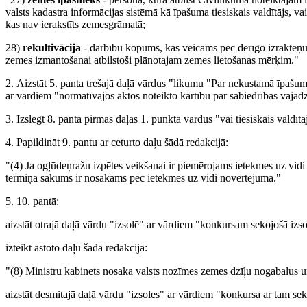
valsts kadastra informācijas sistēmā kā īpašuma tiesiskais valdītājs, 
kas nav ierakstīts zemesgrāmatā;
28)
rekultivācija
- darbību kopums, kas veicams pēc derīgo izrakteņu 
zemes izmantošanai atbilstoši plānotajam zemes lietošanas mērķim."
2. Aizstāt 5. panta trešajā daļā vārdus "likumu "Par nekustamā īpašu
ar vārdiem "normatīvajos aktos noteikto kārtību par sabiedrības vaj
3. Izslēgt 8. panta pirmās daļas 1. punktā vārdus "vai tiesiskais valdītā
4. Papildināt 9. pantu ar ceturto daļu šādā redakcijā:
"(4) Ja ogļūdeņražu izpētes veikšanai ir piemērojams ietekmes uz vidi
termiņa sākums ir nosakāms pēc ietekmes uz vidi novērtējuma."
5. 10. pantā:
aizstāt otrajā daļā vārdu "izsolē" ar vārdiem "konkursam sekojošā izso
izteikt astoto daļu šādā redakcijā:
"(8) Ministru kabinets nosaka valsts nozīmes zemes dzīļu nogabalus 
aizstāt desmitajā daļā vārdu "izsoles" ar vārdiem "konkursa ar tam sek