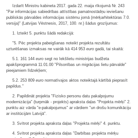
Izdarīt Ministru kabineta 2017. gada 22. maija rīkojumā Nr. 243
"Par informācijas sabiedrības attīstības pamatnostādņu ieviešanu
publiskās pārvaldes informācijas sistēmu jomā (mērķarhitektūras 7.0.
versija)" (Latvijas Vēstnesis, 2017, 100. nr.) šādus grozījumus:
1. Izteikt 5. punktu šādā redakcijā:
"5. Pēc projekta pabeigšanas noteikt projekta rezultātu
uzturēšanas izmaksas ne vairāk kā 414 953
euro
gadā, tai skaitā:
5.1. 161 144
euro
segt no Iekšlietu ministrijas budžeta
apakšprogrammā 11.01.00 "Pilsonības un migrācijas lietu pārvalde"
pieejamiem līdzekļiem;
5.2. 253 809
euro
normatīvajos aktos noteiktajā kārtībā pieprasīt
papildus."
2. Papildināt projekta "Fizisko personu datu pakalpojumu
modernizācija" (turpmāk - projekts) apraksta daļas "Projekta mērķi" 2.
punktu aiz vārda "e-pakalpojumus" ar vārdiem "un drošu komunikāciju
ar institūcijām Latvijā".
3. Svītrot projekta apraksta daļas "Projekta mērķi" 4. punktu.
4. Svītrot projekta apraksta daļas "Darbības projekta mērķu