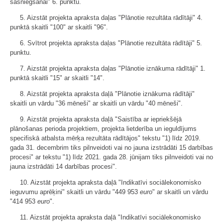
sasniegšanai" 6. punktu.
5. Aizstāt projekta apraksta daļas "Plānotie rezultāta rādītāji" 4.
punktā skaitli "100" ar skaitli "96".
6. Svītrot projekta apraksta daļas "Plānotie rezultāta rādītāji" 5.
punktu.
7. Aizstāt projekta apraksta daļas "Plānotie iznākuma rādītāji" 1.
punktā skaitli "15" ar skaitli "14".
8. Aizstāt projekta apraksta daļā "Plānotie iznākuma rādītāji"
skaitli un vārdu "36 mēneši" ar skaitli un vārdu "40 mēneši".
9. Aizstāt projekta apraksta daļā "Saistība ar iepriekšējā
plānošanas perioda projektiem, projekta lietderība un ieguldījums
specifiskā atbalsta mērķa rezultāta rādītājos" tekstu "1) līdz 2019.
gada 31. decembrim tiks pilnveidoti vai no jauna izstrādāti 15 darbības
procesi" ar tekstu "1) līdz 2021. gada 28. jūnijam tiks pilnveidoti vai no
jauna izstrādāti 14 darbības procesi".
10. Aizstāt projekta apraksta daļā "Indikatīvi sociālekonomisko
ieguvumu aprēķini" skaitli un vārdu "449 953
euro
" ar skaitli un vārdu
"414 953
euro
".
11. Aizstāt projekta apraksta daļā "Indikatīvi sociālekonomisko