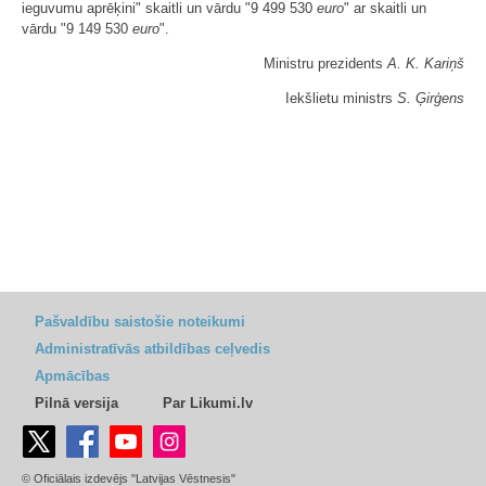
ieguvumu aprēķini" skaitli un vārdu "9 499 530
euro
" ar skaitli un
vārdu "9 149 530
euro
".
Ministru prezidents
A. K. Kariņš
Iekšlietu ministrs
S. Ģirģens
Pašvaldību saistošie noteikumi
Administratīvās atbildības ceļvedis
Apmācības
Pilnā versija
Par Likumi.lv
© Oficiālais izdevējs "Latvijas Vēstnesis"