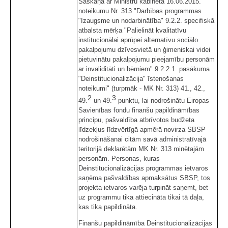
Saskaņā ar Ministru kabineta 16.06.2015.
noteikumu Nr. 313 "Darbības programmas
"Izaugsme un nodarbinātība" 9.2.2. specifiskā
atbalsta mērķa "Palielināt kvalitatīvu
institucionālai aprūpei alternatīvu sociālo
pakalpojumu dzīvesvietā un ģimeniskai videi
pietuvinātu pakalpojumu pieejamību personām
ar invaliditāti un bērniem" 9.2.2.1. pasākuma
"Deinstitucionalizācija" īstenošanas
noteikumi" (turpmāk - MK Nr. 313) 41., 42.,
2
3
49.
un 49.
punktu, lai nodrošinātu Eiropas
Savienības fondu finanšu papildināmības
principu, pašvaldība atbrīvotos budžeta
līdzekļus līdzvērtīgā apmērā novirza SBSP
nodrošināšanai citām savā administratīvajā
teritorijā deklarētām MK Nr. 313 minētajām
personām. Personas, kuras
Deinstitucionalizācijas programmas ietvaros
saņēma pašvaldības apmaksātus SBSP, tos
projekta ietvaros varēja turpināt saņemt, bet
uz programmu tika attiecināta tikai tā daļa,
kas tika papildināta.
Finanšu papildināmība Deinstitucionalizācijas