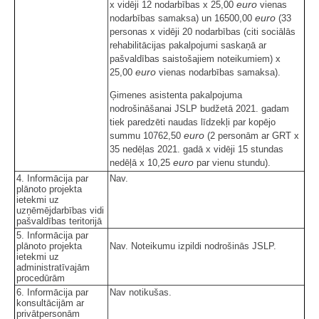
euro
x vidēji 12 nodarbības x 25,00
vienas
euro
nodarbības samaksa) un 16500,00
(33
personas x vidēji 20 nodarbības (citi sociālās
rehabilitācijas pakalpojumi saskaņā ar
pašvaldības saistošajiem noteikumiem) x
euro
25,00
vienas nodarbības samaksa).
Ģimenes asistenta pakalpojuma
nodrošināšanai JSLP budžetā 2021. gadam
tiek paredzēti naudas līdzekļi par kopējo
euro
summu 10762,50
(2 personām ar GRT x
35 nedēļas 2021. gadā x vidēji 15 stundas
euro
nedēļā x 10,25
par vienu stundu).
4. Informācija par
Nav.
plānoto projekta
ietekmi uz
uzņēmējdarbības vidi
pašvaldības teritorijā
5. Informācija par
plānoto projekta
Nav. Noteikumu izpildi nodrošinās JSLP.
ietekmi uz
administratīvajām
procedūrām
6. Informācija par
Nav notikušas.
konsultācijām ar
privātpersonām