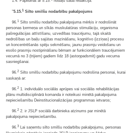
1.4. Papildināt ar 5.15.
nodaļu šādā redakcijā:
1
"
5.15.
Silto smilšu nodarbību pakalpojums
1
96.
Silto smilšu nodarbību pakalpojuma mērķis ir nodrošināt
personas ķermeņa un sīkās muskulatūras stimulāciju, organisma
pašregulācijas attīstīšanu, uzvedības traucējumu, tajā skaitā
nedrošības un baiļu sajūtas mazināšanu, kognitīvo (izziņas) procesu
un koncentrēšanās spēju sekmēšanu, jaunu prasmju veidošanu un
esošo prasmju nostiprināšanu bērnam ar funkcionāliem traucējumiem
vecumā no 3 (trijiem) gadiem līdz 18 (astoņpadsmit) gadu vecuma
sasniegšanai.
2
96.
Silto smilšu nodarbību pakalpojumu nodrošina personai, kurai
saskaņā ar:
2
96.
1. individuālo sociālās aprūpes vai sociālās rehabilitācijas
plānu multidisciplinārā komanda ir noteikusi minētā pakalpojuma
nepieciešamību Deinstitucionalizācijas programmas ietvaros;
2
96.
2. ir JSLP sociālā darbinieka atzinums par minētā
pakalpojuma nepieciešamību.
3
96.
Lai saņemtu silto smilšu nodarbību pakalpojumu, personas