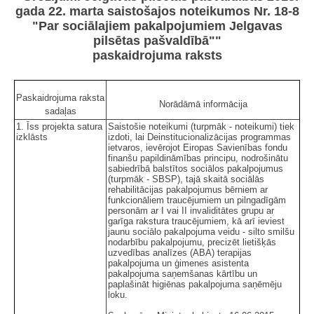
gada 22. marta saistošajos noteikumos Nr. 18-8
"Par sociālajiem pakalpojumiem Jelgavas
pilsētas pašvaldībā""
paskaidrojuma raksts
Paskaidrojuma raksta
Norādāmā informācija
sadaļas
1. Īss projekta satura
Saistošie noteikumi (turpmāk - noteikumi) tiek
izklāsts
izdoti, lai Deinstitucionalizācijas programmas
ietvaros, ievērojot Eiropas Savienības fondu
finanšu papildināmības principu, nodrošinātu
sabiedrībā balstītos sociālos pakalpojumus
(turpmāk - SBSP), tajā skaitā sociālās
rehabilitācijas pakalpojumus bērniem ar
funkcionāliem traucējumiem un pilngadīgām
personām ar I vai II invaliditātes grupu ar
garīga rakstura traucējumiem, kā arī ieviest
jaunu sociālo pakalpojuma veidu - silto smilšu
nodarbību pakalpojumu, precizēt lietišķās
uzvedības analīzes (ABA) terapijas
pakalpojuma un ģimenes asistenta
pakalpojuma saņemšanas kārtību un
paplašināt higiēnas pakalpojuma saņēmēju
loku.