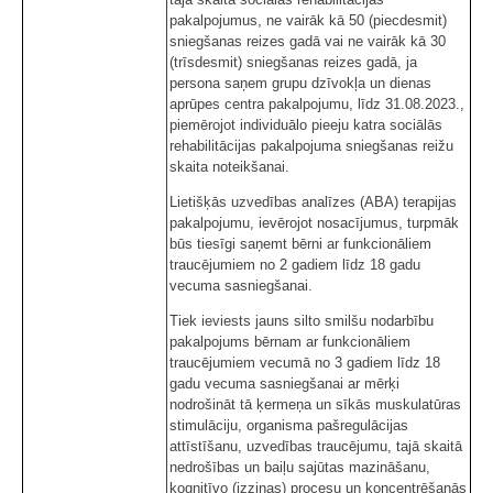
pakalpojumus, ne vairāk kā 50 (piecdesmit)
sniegšanas reizes gadā vai ne vairāk kā 30
(trīsdesmit) sniegšanas reizes gadā, ja
persona saņem grupu dzīvokļa un dienas
aprūpes centra pakalpojumu, līdz 31.08.2023.,
piemērojot individuālo pieeju katra sociālās
rehabilitācijas pakalpojuma sniegšanas reižu
skaita noteikšanai.
Lietišķās uzvedības analīzes (ABA) terapijas
pakalpojumu, ievērojot nosacījumus, turpmāk
būs tiesīgi saņemt bērni ar funkcionāliem
traucējumiem no 2 gadiem līdz 18 gadu
vecuma sasniegšanai.
Tiek ieviests jauns silto smilšu nodarbību
pakalpojums bērnam ar funkcionāliem
traucējumiem vecumā no 3 gadiem līdz 18
gadu vecuma sasniegšanai ar mērķi
nodrošināt tā ķermeņa un sīkās muskulatūras
stimulāciju, organisma pašregulācijas
attīstīšanu, uzvedības traucējumu, tajā skaitā
nedrošības un baiļu sajūtas mazināšanu,
kognitīvo (izziņas) procesu un koncentrēšanās