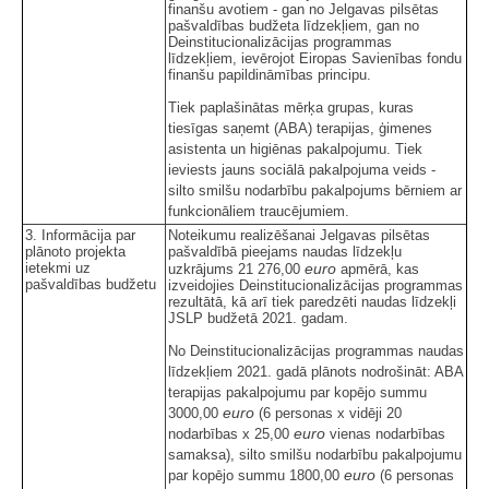
finanšu avotiem - gan no Jelgavas pilsētas
pašvaldības budžeta līdzekļiem, gan no
Deinstitucionalizācijas programmas
līdzekļiem, ievērojot Eiropas Savienības fondu
finanšu papildināmības principu.
Tiek paplašinātas mērķa grupas, kuras
tiesīgas saņemt (ABA) terapijas, ģimenes
asistenta un higiēnas pakalpojumu. Tiek
ieviests jauns sociālā pakalpojuma veids -
silto smilšu nodarbību pakalpojums bērniem ar
funkcionāliem traucējumiem.
3. Informācija par
Noteikumu realizēšanai Jelgavas pilsētas
plānoto projekta
pašvaldībā pieejams naudas līdzekļu
ietekmi uz
euro
uzkrājums 21 276,00
apmērā, kas
pašvaldības budžetu
izveidojies Deinstitucionalizācijas programmas
rezultātā, kā arī tiek paredzēti naudas līdzekļi
JSLP budžetā 2021. gadam.
No Deinstitucionalizācijas programmas naudas
līdzekļiem 2021. gadā plānots nodrošināt: ABA
terapijas pakalpojumu par kopējo summu
euro
3000,00
(6 personas x vidēji 20
euro
nodarbības x 25,00
vienas nodarbības
samaksa), silto smilšu nodarbību pakalpojumu
euro
par kopējo summu 1800,00
(6 personas