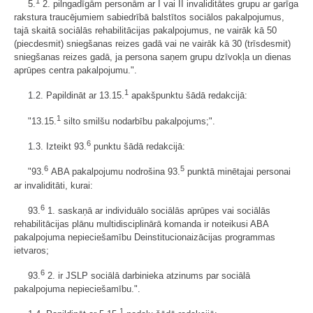
1
5.
2. pilngadīgām personām ar I vai II invaliditātes grupu ar garīga
rakstura traucējumiem sabiedrībā balstītos sociālos pakalpojumus,
tajā skaitā sociālās rehabilitācijas pakalpojumus, ne vairāk kā 50
(piecdesmit) sniegšanas reizes gadā vai ne vairāk kā 30 (trīsdesmit)
sniegšanas reizes gadā, ja persona saņem grupu dzīvokļa un dienas
aprūpes centra pakalpojumu.".
1
1.2. Papildināt ar 13.15.
apakšpunktu šādā redakcijā:
1
"13.15.
silto smilšu nodarbību pakalpojums;".
6
1.3. Izteikt 93.
punktu šādā redakcijā:
6
5
"93.
ABA pakalpojumu nodrošina 93.
punktā minētajai personai
ar invaliditāti, kurai:
6
93.
1. saskaņā ar individuālo sociālās aprūpes vai sociālās
rehabilitācijas plānu multidisciplinārā komanda ir noteikusi ABA
pakalpojuma nepieciešamību Deinstitucionaizācijas programmas
ietvaros;
6
93.
2. ir JSLP sociālā darbinieka atzinums par sociālā
pakalpojuma nepieciešamību.".
1