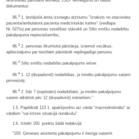
likumiskais pārstāvis iesniedz JSLP iesniegumu un šādus
dokumentus:
3
96.
1. ārstējošā ārsta izsniegtu atzinumu "Izraksts no stacionāra
pacienta/ambulatorā pacienta medicīniskās kartes" (veidlapa
Nr. 027/u) par personas veselības stāvokli un Silto smilšu nodarbību
pakalpojuma nepieciešamību;
3
96.
2. personas likumiskā pārstāvja, izņemot vecākus,
apliecinājumu par tiesībām pārstāvēt nepilngadīgo personu.
4
96.
Silto smilšu nodarbību pakalpojums ietver:
4
96.
1. 12 (divpadsmit) nodarbības, ja minēto pakalpojumu saņem
pirmreizēji;
4
96.
2. līdz 7 (septiņām) nodarbībām, ja minēto pakalpojumu
saņem atkārtoti pēc 12 (divpadsmit) mēnešiem.".
1.5. Papildināt 123.1. apakšpunktu aiz vārda "maznodrošinātu" ar
vārdiem "vai krīzes situācijā nonākušu".
1.6. Izteikt 150. punktu šādā redakcijā:
"150. Ģimenes asistenta pakalpojumu ir tiesīga saņemt: