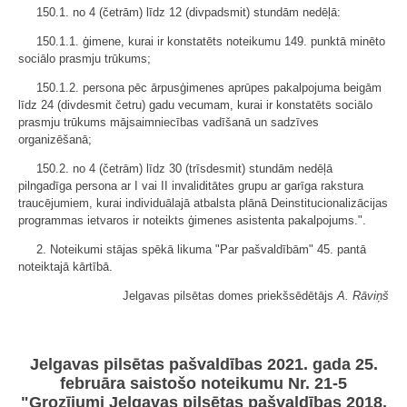
150.1. no 4 (četrām) līdz 12 (divpadsmit) stundām nedēļā:
150.1.1. ģimene, kurai ir konstatēts noteikumu 149. punktā minēto
sociālo prasmju trūkums;
150.1.2. persona pēc ārpusģimenes aprūpes pakalpojuma beigām
līdz 24 (divdesmit četru) gadu vecumam, kurai ir konstatēts sociālo
prasmju trūkums mājsaimniecības vadīšanā un sadzīves
organizēšanā;
150.2. no 4 (četrām) līdz 30 (trīsdesmit) stundām nedēļā
pilngadīga persona ar I vai II invaliditātes grupu ar garīga rakstura
traucējumiem, kurai individuālajā atbalsta plānā Deinstitucionalizācijas
programmas ietvaros ir noteikts ģimenes asistenta pakalpojums.".
2. Noteikumi stājas spēkā likuma "Par pašvaldībām" 45. pantā
noteiktajā kārtībā.
Jelgavas pilsētas domes priekšsēdētājs
A. Rāviņš
Jelgavas pilsētas pašvaldības 2021. gada 25.
februāra saistošo noteikumu Nr. 21-5
"Grozījumi Jelgavas pilsētas pašvaldības 2018.