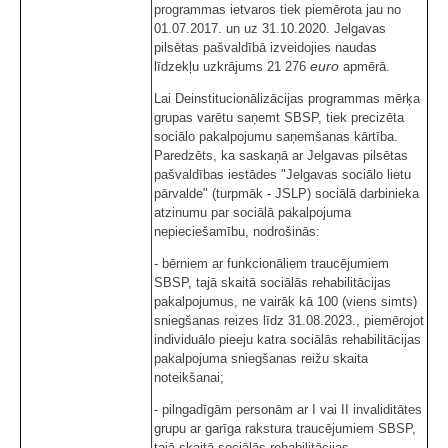
programmas ietvaros tiek piemērota jau no
01.07.2017. un uz 31.10.2020. Jelgavas
pilsētas pašvaldībā izveidojies naudas
euro
līdzekļu uzkrājums 21 276
apmērā.
Lai Deinstitucionālizācijas programmas mērķa
grupas varētu saņemt SBSP, tiek precizēta
sociālo pakalpojumu saņemšanas kārtība.
Paredzēts, ka saskaņā ar Jelgavas pilsētas
pašvaldības iestādes "Jelgavas sociālo lietu
pārvalde" (turpmāk - JSLP) sociālā darbinieka
atzinumu par sociālā pakalpojuma
nepieciešamību, nodrošinās:
- bērniem ar funkcionāliem traucējumiem
SBSP, tajā skaitā sociālās rehabilitācijas
pakalpojumus, ne vairāk kā 100 (viens simts)
sniegšanas reizes līdz 31.08.2023., piemērojot
individuālo pieeju katra sociālās rehabilitācijas
pakalpojuma sniegšanas reižu skaita
noteikšanai;
- pilngadīgām personām ar I vai II invaliditātes
grupu ar garīga rakstura traucējumiem SBSP,
tajā skaitā sociālās rehabilitācijas