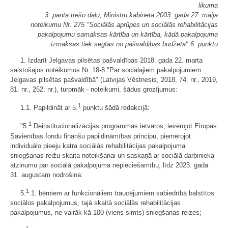
likuma
3. panta trešo daļu, Ministru kabineta 2003. gada 27. maija
noteikumu Nr. 275 "Sociālās aprūpes un sociālās rehabilitācijas
pakalpojumu samaksas kārtība un kārtība, kādā pakalpojuma
izmaksas tiek segtas no pašvaldības budžeta" 6. punktu
1. Izdarīt Jelgavas pilsētas pašvaldības 2018. gada 22. marta
saistošajos noteikumos Nr. 18-8 "Par sociālajiem pakalpojumiem
Jelgavas pilsētas pašvaldībā" (Latvijas Vēstnesis, 2018, 74. nr., 2019,
81. nr., 252. nr.), turpmāk - noteikumi, šādus grozījumus:
1
1.1. Papildināt ar 5.
punktu šādā redakcijā:
1
"5.
Deinstitucionalizācijas programmas ietvaros, ievērojot Eiropas
Savienības fondu finanšu papildināmības principu, piemērojot
individuālo pieeju katra sociālās rehabilitācijas pakalpojuma
sniegšanas reižu skaita noteikšanai un saskaņā ar sociālā darbinieka
atzinumu par sociālā pakalpojuma nepieciešamību, līdz 2023. gada
31. augustam nodrošina:
1
5.
1. bērniem ar funkcionāliem traucējumiem sabiedrībā balstītos
sociālos pakalpojumus, tajā skaitā sociālās rehabilitācijas
pakalpojumus, ne vairāk kā 100 (viens simts) sniegšanas reizes;