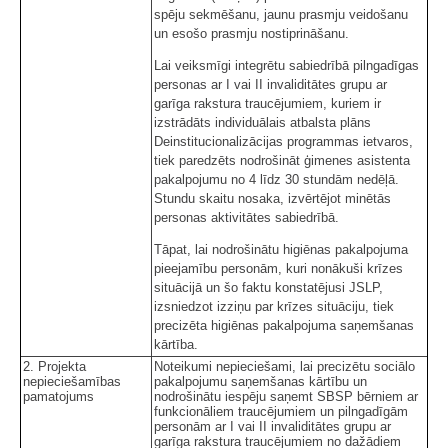
spēju sekmēšanu, jaunu prasmju veidošanu
un esošo prasmju nostiprināšanu.
Lai veiksmīgi integrētu sabiedrībā pilngadīgas
personas ar I vai II invaliditātes grupu ar
garīga rakstura traucējumiem, kuriem ir
izstrādāts individuālais atbalsta plāns
Deinstitucionalizācijas programmas ietvaros,
tiek paredzēts nodrošināt ģimenes asistenta
pakalpojumu no 4 līdz 30 stundām nedēļā.
Stundu skaitu nosaka, izvērtējot minētās
personas aktivitātes sabiedrībā.
Tāpat, lai nodrošinātu higiēnas pakalpojuma
pieejamību personām, kuri nonākuši krīzes
situācijā un šo faktu konstatējusi JSLP,
izsniedzot izziņu par krīzes situāciju, tiek
precizēta higiēnas pakalpojuma saņemšanas
kārtība.
2. Projekta
Noteikumi nepieciešami, lai precizētu sociālo
nepieciešamības
pakalpojumu saņemšanas kārtību un
pamatojums
nodrošinātu iespēju saņemt SBSP bērniem ar
funkcionāliem traucējumiem un pilngadīgām
personām ar I vai II invaliditātes grupu ar
garīga rakstura traucējumiem no dažādiem