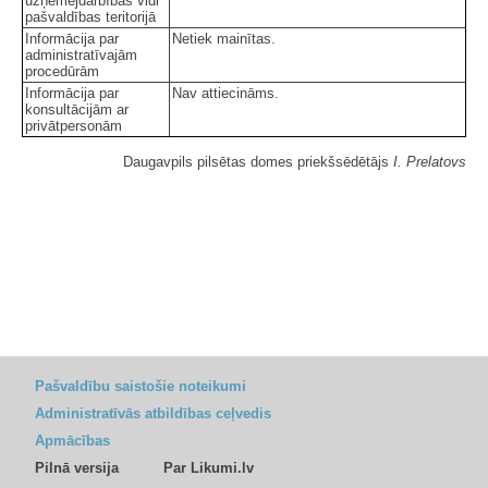
uzņēmējdarbības vidi
pašvaldības teritorijā
Informācija par
Netiek mainītas.
administratīvajām
procedūrām
Informācija par
Nav attiecināms.
konsultācijām ar
privātpersonām
Daugavpils pilsētas domes priekšsēdētājs
I. Prelatovs
Pašvaldību saistošie noteikumi
Administratīvās atbildības ceļvedis
Apmācības
Pilnā versija
Par Likumi.lv