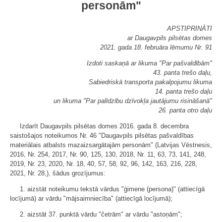
personām"
APSTIPRINĀTI
ar Daugavpils pilsētas domes
2021. gada 18. februāra lēmumu Nr. 91
Izdoti saskaņā ar likuma "Par pašvaldībām"
43. panta trešo daļu,
Sabiedriskā transporta pakalpojumu likuma
14. panta trešo daļu
un likuma "Par palīdzību dzīvokļa jautājumu risināšanā"
26. panta otro daļu
Izdarīt Daugavpils pilsētas domes 2016. gada 8. decembra
saistošajos noteikumos Nr. 46 "Daugavpils pilsētas pašvaldības
materiālais atbalsts mazaizsargātajām personām" (Latvijas Vēstnesis,
2016, Nr. 254, 2017, Nr. 90, 125, 130, 2018, Nr. 11, 63, 73, 141, 248,
2019, Nr. 23, 2020, Nr. 18, 40, 57, 58, 92, 96, 142, 163, 216, 228,
2021, Nr. 28,), šādus grozījumus:
1. aizstāt noteikumu tekstā vārdus "ģimene (persona)" (attiecīgā
locījumā) ar vārdu "mājsaimniecība" (attiecīgā locījumā);
2. aizstāt 37. punktā vārdu "četrām" ar vārdu "astoņām";