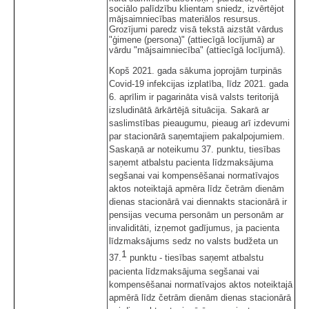
sociālo palīdzību klientam sniedz, izvērtējot
mājsaimniecības materiālos resursus.
Grozījumi paredz visā tekstā aizstāt vārdus
"ģimene (persona)" (attiecīgā locījumā) ar
vārdu "mājsaimniecība" (attiecīgā locījumā).
Kopš 2021. gada sākuma joprojām turpinās
Covid-19 infekcijas izplatība, līdz 2021. gada
6. aprīlim ir pagarināta visā valsts teritorijā
izsludinātā ārkārtējā situācija. Sakarā ar
saslimstības pieaugumu, pieaug arī izdevumi
par stacionārā saņemtajiem pakalpojumiem.
Saskaņā ar noteikumu 37. punktu, tiesības
saņemt atbalstu pacienta līdzmaksājuma
segšanai vai kompensēšanai normatīvajos
aktos noteiktajā apmēra līdz četrām dienām
dienas stacionārā vai diennakts stacionārā ir
pensijas vecuma personām un personām ar
invaliditāti, izņemot gadījumus, ja pacienta
līdzmaksājums sedz no valsts budžeta un
1
37.
punktu - tiesības saņemt atbalstu
pacienta līdzmaksājuma segšanai vai
kompensēšanai normatīvajos aktos noteiktajā
apmērā līdz četrām dienām dienas stacionārā