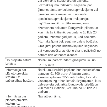
vai diennakts stacionārā un pacienta
līdzmaksājuma izdevumu segšanai par
ģimenes ārsta ambulatoru apmeklējumu vai
ģimenes ārsta mājas vizīti un ārsta
speciālista apmeklējumu ir vispārējās
izglītības iestāžu izglītojamiem, kuru
dzīvesvieta deklarēta Daugavpils pilsētā un
kuri mācās klātienē, vecumā no 18 līdz 20
gadiem, izņemot gadījumus, kad pacienta
līdzmaksājumi tiek segti no valsts budžeta.
Grozījumi paredz līdzmaksājuma segšanas
vai kompensēšanas dienu skaitu palielināt no
četrām līdz astoņām dienām.
Īss projekta satura
Noteikumi paredz izdarīt grozījumu 37. un
izklāsts
1
37.
punktā.
Informācija par
Noteikumu izpildei papildus būs nepieciešami
plānoto projekta
euro
aptuveni 91 800
. Atbalstu varētu
ietekmi uz
saņems aptuveni 2295 iedzīvotāji, t.sk. 45
pašvaldības budžetu
vispārējās izglītības iestāžu izglītojamie, kuru
dzīvesvieta deklarēta Daugavpils pilsētā un
kuri mācās klātienē, vecumā no 18 līdz 20
gadiem .
Informācija par
Nav attiecināms.
plānoto projekta
ietekmi uz