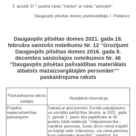
1
3. aizstāt 37.
punktā vārdu "četrām" ar vārdu "astoņām".
Daugavpils pilsētas domes priekšsēdētājs
I. Prelatovs
Daugavpils pilsētas domes 2021. gada 18.
februāra saistošo noteikumu Nr. 12 "Grozījumi
Daugavpils pilsētas domes 2016. gada 8.
decembra saistošajos noteikumos Nr. 46
"Daugavpils pilsētas pašvaldības materiālais
atbalsts mazaizsargātajām personām""
paskaidrojuma raksts
Paskaidrojuma raksta
Norādāmā informācija
sadaļas
Projekta
Sakarā ar grozījumiem Sociālo pakalpojumu
nepieciešamības
un sociālās palīdzības likumā, ar 2021. gada
pamatojums
1. janvāri 1. pants tika papildināts ar 40.
punktu šādā redakcijā: "mājsaimniecība -
vairākas personas, kuras dzīvo vienā mājoklī
un kopīgi sedz izdevumus, vai viena persona,
kura saimnieko atsevišķi", paredzot, ka