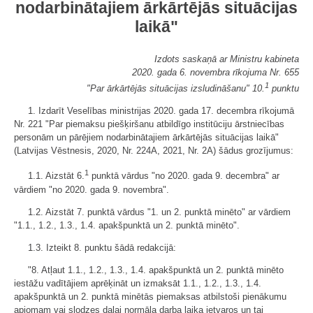
nodarbinātajiem ārkārtējās situācijas
laikā"
Izdots saskaņā ar Ministru kabineta
2020. gada 6. novembra rīkojuma Nr. 655
1
"Par ārkārtējās situācijas izsludināšanu" 10.
punktu
1. Izdarīt Veselības ministrijas 2020. gada 17. decembra rīkojumā
Nr. 221 "Par piemaksu piešķiršanu atbildīgo institūciju ārstniecības
personām un pārējiem nodarbinātajiem ārkārtējās situācijas laikā"
(Latvijas Vēstnesis, 2020, Nr. 224A, 2021, Nr. 2A) šādus grozījumus:
1
1.1. Aizstāt 6.
punktā vārdus "no 2020. gada 9. decembra" ar
vārdiem "no 2020. gada 9. novembra".
1.2. Aizstāt 7. punktā vārdus "1. un 2. punktā minēto" ar vārdiem
"1.1., 1.2., 1.3., 1.4. apakšpunktā un 2. punktā minēto".
1.3. Izteikt 8. punktu šādā redakcijā:
"8. Atļaut 1.1., 1.2., 1.3., 1.4. apakšpunktā un 2. punktā minēto
iestāžu vadītājiem aprēķināt un izmaksāt 1.1., 1.2., 1.3., 1.4.
apakšpunktā un 2. punktā minētās piemaksas atbilstoši pienākumu
apjomam vai slodzes daļai normāla darba laika ietvaros un tai