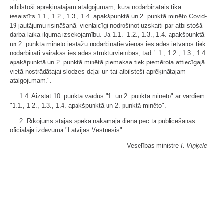
atbilstoši aprēķinātajam atalgojumam, kurā nodarbinātais tika
iesaistīts 1.1., 1.2., 1.3., 1.4. apakšpunktā un 2. punktā minēto Covid-
19 jautājumu risināšanā, vienlaicīgi nodrošinot uzskaiti par atbilstošā
darba laika ilguma izsekojamību. Ja 1.1., 1.2., 1.3., 1.4. apakšpunktā
un 2. punktā minēto iestāžu nodarbinātie vienas iestādes ietvaros tiek
nodarbināti vairākās iestādes struktūrvienībās, tad 1.1., 1.2., 1.3., 1.4.
apakšpunktā un 2. punktā minētā piemaksa tiek piemērota attiecīgajā
vietā nostrādātajai slodzes daļai un tai atbilstoši aprēķinātajam
atalgojumam.".
1.4. Aizstāt 10. punktā vārdus "1. un 2. punktā minēto" ar vārdiem
"1.1., 1.2., 1.3., 1.4. apakšpunktā un 2. punktā minēto".
2. Rīkojums stājas spēkā nākamajā dienā pēc tā publicēšanas
oficiālajā izdevumā "Latvijas Vēstnesis".
Veselības ministre
I. Viņķele