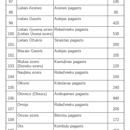
97.
145
Lielais Asūnes
Asūnes pagasts
98.
85
Lielais Gausls
Aulejas pagasts
99.
420
Lielais Gusena ezers
Robežnieku pagasts
100.
(Lielais Ūseņa ezers)
530
Lielais Ožukns
Skaistas pagasts
101.
200
Mazais Gausls
Aulejas pagasts
102.
105
Mušas ezers
Kastuļinas pagasts
103.
(Dunsku ezers)
120
Nauļānu ezers
Robežnieku pagasts
104.
150
Olksns
Krāslavas pagasts
105.
240
Olovecs (Olouss)
Andrupenes pagasts
106.
940
Ormijs
Robežnieku pagasts
107.
200
Osvas ezers
Bērziņu pagasts
108.
172
Ots
Kombuļu pagasts