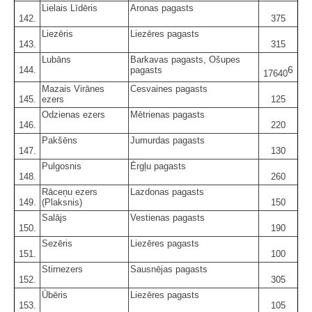
Lielais Līdēris
Aronas pagasts
142.
375
Liezēris
Liezēres pagasts
143.
315
Lubāns
Barkavas pagasts, Ošupes
6
144.
pagasts
17640
Mazais Virānes
Cesvaines pagasts
145.
ezers
125
Odzienas ezers
Mētrienas pagasts
146.
220
Pakšēns
Jumurdas pagasts
147.
130
Pulgosnis
Ērgļu pagasts
148.
260
Rāceņu ezers
Lazdonas pagasts
149.
(Plaksnis)
150
Salājs
Vestienas pagasts
150.
190
Sezēris
Liezēres pagasts
151.
100
Stirnezers
Sausnējas pagasts
152.
305
Ūbēris
Liezēres pagasts
153.
105