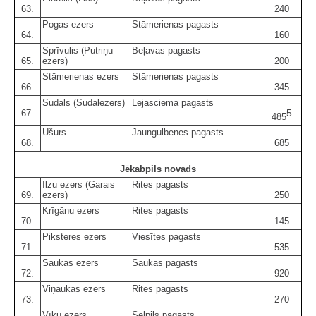
63.
240
Pogas ezers
Stāmerienas pagasts
64.
160
Sprīvulis (Putriņu
Beļavas pagasts
65.
ezers)
200
Stāmerienas ezers
Stāmerienas pagasts
66.
345
Sudals (Sudalezers)
Lejasciema pagasts
5
67.
485
Ušurs
Jaungulbenes pagasts
68.
685
Jēkabpils novads
Ilzu ezers (Garais
Rites pagasts
69.
ezers)
250
Krīgānu ezers
Rites pagasts
70.
145
Piksteres ezers
Viesītes pagasts
71.
535
Saukas ezers
Saukas pagasts
72.
920
Viņaukas ezers
Rites pagasts
73.
270
Vīķu ezers
Sēlpils pagasts