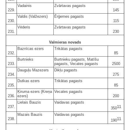
Vadainis
Zvārtavas pagasts
229.
145
Valdis (Valžezers)
Ērģemes pagasts
230.
115
Vēderis
Zvārtavas pagasts
231.
230
Valmieras novads
Baznīcas ezers
Trikātas pagasts
232.
85
Burtnieks
Burtnieku pagasts, Matīšu
233.
pagasts, Vecates pagasts
2500
Dauguļu Mazezers
Dikļu pagasts
234.
275
Dutkas ezers
Trikātas pagasts
235.
85
Ķiruma ezers (Kreņa
Vecates pagasts
236.
ezers)
200
Lielais Bauzis
Vaidavas pagasts
11
237.
350
Mazais Bauzis
Vaidavas pagasts
11
238.
190