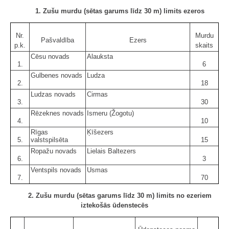
1. Zušu murdu (sētas garums līdz 30 m) limits ezeros
Nr.
Murdu
Pašvaldība
Ezers
p.k.
skaits
Cēsu novads
Alauksta
1.
6
Gulbenes novads
Ludza
2.
18
Ludzas novads
Cirmas
3.
30
Rēzeknes novads
Ismeru (Žogotu)
4.
10
Rīgas
Ķīšezers
5.
valstspilsēta
15
Ropažu novads
Lielais Baltezers
6.
3
Ventspils novads
Usmas
7.
70
2. Zušu murdu (sētas garums līdz 30 m) limits no ezeriem
iztekošās ūdenstecēs