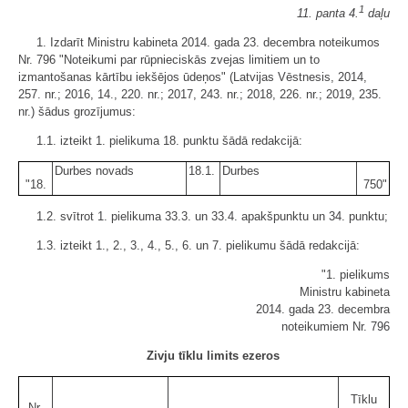
1
11. panta 4.
daļu
1. Izdarīt Ministru kabineta 2014. gada 23. decembra noteikumos
Nr. 796 "Noteikumi par rūpnieciskās zvejas limitiem un to
izmantošanas kārtību iekšējos ūdeņos" (Latvijas Vēstnesis, 2014,
257. nr.; 2016, 14., 220. nr.; 2017, 243. nr.; 2018, 226. nr.; 2019, 235.
nr.) šādus grozījumus:
1.1. izteikt 1. pielikuma 18. punktu šādā redakcijā:
Durbes novads
18.1.
Durbes
"18.
750"
1.2. svītrot 1. pielikuma 33.3. un 33.4. apakšpunktu un 34. punktu;
1.3. izteikt 1., 2., 3., 4., 5., 6. un 7. pielikumu šādā redakcijā:
"1. pielikums
Ministru kabineta
2014. gada 23. decembra
noteikumiem Nr. 796
Zivju tīklu limits ezeros
Tīklu
Nr.