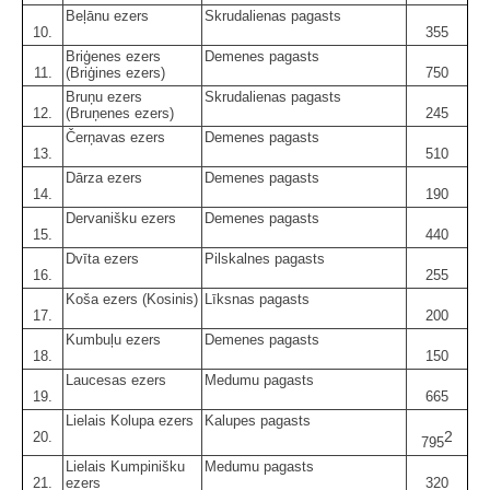
Beļānu ezers
Skrudalienas pagasts
10.
355
Briģenes ezers
Demenes pagasts
11.
(Briģines ezers)
750
Bruņu ezers
Skrudalienas pagasts
12.
(Bruņenes ezers)
245
Čerņavas ezers
Demenes pagasts
13.
510
Dārza ezers
Demenes pagasts
14.
190
Dervanišku ezers
Demenes pagasts
15.
440
Dvīta ezers
Pilskalnes pagasts
16.
255
Koša ezers (Kosinis)
Līksnas pagasts
17.
200
Kumbuļu ezers
Demenes pagasts
18.
150
Laucesas ezers
Medumu pagasts
19.
665
Lielais Kolupa ezers
Kalupes pagasts
2
20.
795
Lielais Kumpinišku
Medumu pagasts
21.
ezers
320