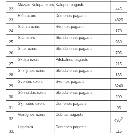
Mazais Kolupa ezers
Kalupes pagasts
22.
445
Riču ezers
Demenes pagasts
23.
4825
Sasaļu ezers
Sventes pagasts
24.
170
Sila ezers
Skrudalienas pagasts
25.
980
Sitas ezers
Skrudalienas pagasts
26.
705
Skuķu ezers
Pilskalnes pagasts
27.
215
Smiļģines ezers
Skrudalienas pagasts
28.
185
Sventes ezers
Sventes pagasts
29.
3240
Šēnheidas ezers
Skrudalienas pagasts
30.
200
Šķirnates ezers
Demenes pagasts
31.
95
Veirūgnes ezers
Dubnas pagasts
2
32.
490
Ugarinka
Demenes pagasts
33.
115