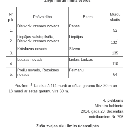
Zivju murdu limits ezeros
Nr.
Murdu
Pašvaldība
Ezers
p.k.
skaits
Dienvidkurzemes novads
Papes
1.
52
Liepājas valstspilsēta,
Liepājas
1
2.
Dienvidkurzemes novads
132
Krāslavas novads
Sīvera
3.
135
Ludzas novads
Lielais Ludzas
4.
110
Preiļu novads, Rēzeknes
Feimaņu
5.
novads
64
1
Piezīme.
Tai skaitā 114 murdi ar sētas garumu līdz 30 m un
18 murdi ar sētas garumu virs 30 m.
4. pielikums
Ministru kabineta
2014. gada 23. decembra
noteikumiem Nr. 796
Zušu zvejas rīku limits ūdenstilpēs