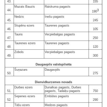
43.
155
Mazais Bauzis
Raiskuma pagasts
3
44.
190
Nedzis
Inešu pagasts
45.
245
Stupēnu ezers
Taurenes pagasts
46.
105
Tauns
Vecpiebalgas pagasts
47.
250
Taurenes ezers
Taurenes pagasts
48.
120
Zobols
Vecpiebalgas pagasts
49.
300
Daugavpils valstspilsēta
Šuņazars
Daugavpils
50.
275
Dienvidkurzemes novads
Durbes ezers
Dunalkas pagasts, Durbes
51.
pagasts, Tadaiķu pagasts
750
Sepenes ezers
Embūtes pagasts
52.
290
Tāšu ezers
Medzes pagasts