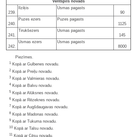
Ventspils novads
Ilziķis
Usmas pagasts
239.
90
Puzes ezers
Puzes pagasts
240.
1125
Tirukšezers
Usmas pagasts
241.
145
Usmas ezers
Usmas pagasts
242.
8000
Piezīmes.
1
Kopā ar Gulbenes novadu.
2
Kopā ar Preiļu novadu.
3
Kopā ar Valmieras novadu.
4
Kopā ar Balvu novadu.
5
Kopā ar Alūksnes novadu.
6
Kopā ar Rēzeknes novadu.
7
Kopā ar Augšdaugavas novadu.
8
Kopā ar Madonas novadu.
9
Kopā ar Tukuma novadu.
10
Kopā ar Talsu novadu.
11
Kopā ar Cēsu novadu.