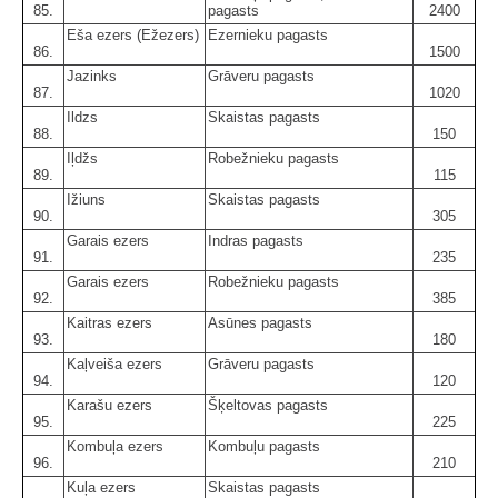
85.
pagasts
2400
Eša ezers (Ežezers)
Ezernieku pagasts
86.
1500
Jazinks
Grāveru pagasts
87.
1020
Ildzs
Skaistas pagasts
88.
150
Iļdžs
Robežnieku pagasts
89.
115
Ižiuns
Skaistas pagasts
90.
305
Garais ezers
Indras pagasts
91.
235
Garais ezers
Robežnieku pagasts
92.
385
Kaitras ezers
Asūnes pagasts
93.
180
Kaļveiša ezers
Grāveru pagasts
94.
120
Karašu ezers
Šķeltovas pagasts
95.
225
Kombuļa ezers
Kombuļu pagasts
96.
210
Kuļa ezers
Skaistas pagasts