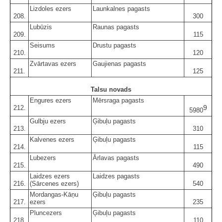
Lizdoles ezers
Launkalnes pagasts
208.
300
Lubūzis
Raunas pagasts
209.
115
Seisums
Drustu pagasts
210.
120
Zvārtavas ezers
Gaujienas pagasts
211.
125
Talsu novads
Engures ezers
Mērsraga pagasts
9
212.
5980
Gulbju ezers
Ģibuļu pagasts
213.
310
Kalvenes ezers
Ģibuļu pagasts
214.
115
Lubezers
Ārlavas pagasts
215.
490
Laidzes ezers
Laidzes pagasts
216.
(Sārcenes ezers)
540
Mordangas-Kāņu
Ģibuļu pagasts
217.
ezers
235
Pluncezers
Ģibuļu pagasts
218.
110