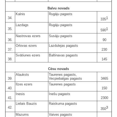
Balvu novads
Kalnis
Rugāju pagasts
1
34.
335
Lazdags
Rugāju pagasts
1
35.
590
Nastrovas ezers
Susāju pagasts
36.
90
Orlovas ezers
Lazdulejas pagasts
37.
230
Svātiunes ezers
Baltinavas pagasts
38.
145
Cēsu novads
Alauksts
Taurenes pagasts,
39.
Vecpiebalgas pagasts
3465
Ilzes ezers
Taurenes pagasts
40.
150
Inesis
Inešu pagasts
41.
2300
Lielais Bauzis
Raiskuma pagasts
3
42.
350
Mazums
Vaives pagasts