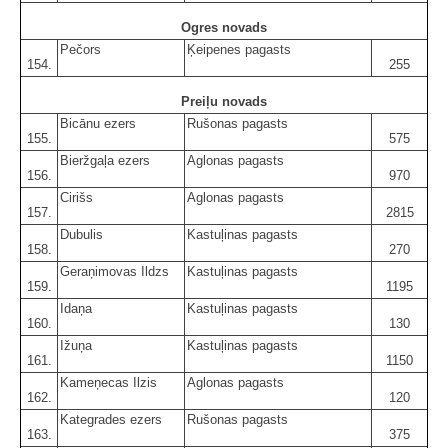
Ogres novads
Pečors
Ķeipenes pagasts
154.
255
Preiļu novads
Bicānu ezers
Rušonas pagasts
155.
575
Bieržgaļa ezers
Aglonas pagasts
156.
970
Cirišs
Aglonas pagasts
157.
2815
Dubulis
Kastuļinas pagasts
158.
270
Geraņimovas Ildzs
Kastuļinas pagasts
159.
1195
Idaņa
Kastuļinas pagasts
160.
130
Ižuņa
Kastuļinas pagasts
161.
1150
Kameņecas Ilzis
Aglonas pagasts
162.
120
Kategrades ezers
Rušonas pagasts
163.
375