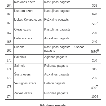
Koškinas ezers
Kastuļinas pagasts
164.
395
Kustaru ezers
Kastuļinas pagasts
165.
620
Lielais Kolupa ezers
Rožkalnu pagasts
7
166.
795
Okras ezers
Kastuļinas pagasts
167.
220
Pelēča ezers
Aizkalnes pagasts
168.
240
Rušons
Kastuļinas pagasts, Rušonas
6
169.
pagasts
4630
Pakalnis
Aglonas pagasts
170.
250
Salmejs
Rušonas pagasts
171.
315
Šusta ezers
Aizkalnes pagasts
172.
205
Veirūgnes ezers
Pelēču pagasts
7
173.
490
Zolvas ezers
Rušonas pagasts
174.
1094
Rēzeknes novads