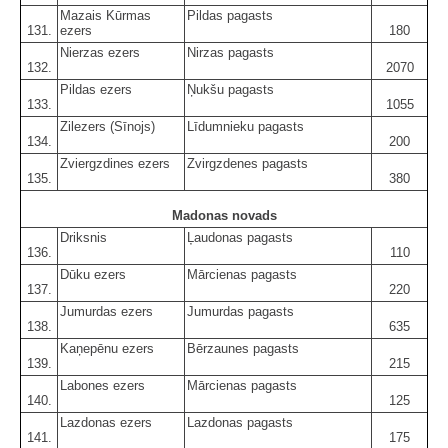
Mazais Kūrmas
Pildas pagasts
131.
ezers
180
Nierzas ezers
Nirzas pagasts
132.
2070
Pildas ezers
Ņukšu pagasts
133.
1055
Zilezers (Sīnojs)
Līdumnieku pagasts
134.
200
Zviergzdines ezers
Zvirgzdenes pagasts
135.
380
Madonas novads
Driksnis
Ļaudonas pagasts
136.
110
Dūku ezers
Mārcienas pagasts
137.
220
Jumurdas ezers
Jumurdas pagasts
138.
635
Kaņepēnu ezers
Bērzaunes pagasts
139.
215
Labones ezers
Mārcienas pagasts
140.
125
Lazdonas ezers
Lazdonas pagasts
141.
175