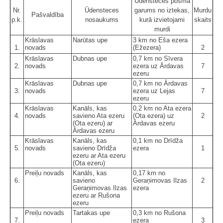
Ūdensteces posma
Nr.
Ūdensteces
garums no iztekas,
Murdu
Pašvaldība
p.k.
nosaukums
kurā izvietojami
skaits
murdi
Krāslavas
Narūtas upe
3 km no Eša ezera
1.
novads
(Ežezera)
2
Krāslavas
Dubnas upe
0,7 km no Sīvera
2.
novads
ezera uz Ārdavas
7
ezeru
Krāslavas
Dubnas upe
0,7 km no Ārdavas
3.
novads
ezera uz Lejas
7
ezeru
Krāslavas
Kanāls, kas
0,2 km no Ata ezera
4.
novads
savieno Ata ezeru
(Ota ezera) uz
2
(Ota ezeru) ar
Ārdavas ezeru
Ārdavas ezeru
Krāslavas
Kanāls, kas
0,1 km no Drīdža
5.
novads
savieno Drīdža
ezera
1
ezeru ar Ata ezeru
(Ota ezeru)
Preiļu novads
Kanāls, kas
0,17 km no
6.
savieno
Geraņimovas Ilzas
2
Geraņimovas Ilzas
ezera
ezeru ar Rušona
ezeru
Preiļu novads
Tartakas upe
0,3 km no Rušona
7.
ezera
3