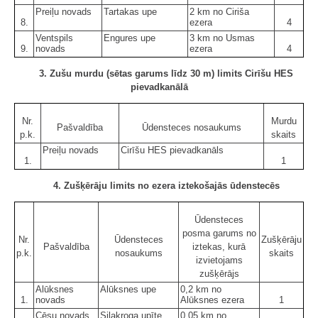
Preiļu novads
Tartakas upe
2 km no Ciriša
8.
ezera
4
Ventspils
Engures upe
3 km no Usmas
9.
novads
ezera
4
3. Zušu murdu (sētas garums līdz 30 m) limits Cirīšu HES
pievadkanālā
Nr.
Murdu
Pašvaldība
Ūdensteces nosaukums
p.k.
skaits
Preiļu novads
Cirīšu HES pievadkanāls
1.
1
4. Zušķērāju limits no ezera iztekošajās ūdenstecēs
Ūdensteces
posma garums no
Nr.
Ūdensteces
Zušķērāju
Pašvaldība
iztekas, kurā
p.k.
nosaukums
skaits
izvietojams
zušķērājs
Alūksnes
Alūksnes upe
0,2 km no
1.
novads
Alūksnes ezera
1
Cēsu novads
Silakroga upīte
0,05 km no