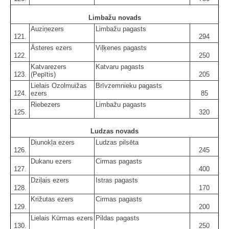
Limbažu novads
Auziņezers
Limbažu pagasts
121.
294
Āsteres ezers
Viļķenes pagasts
122.
250
Katvarezers
Katvaru pagasts
123.
(Pepītis)
205
Lielais Ozolmuižas
Brīvzemnieku pagasts
124.
ezers
85
Riebezers
Limbažu pagasts
125.
320
Ludzas novads
Diunokļa ezers
Ludzas pilsēta
126.
245
Dukanu ezers
Cirmas pagasts
127.
400
Dziļais ezers
Istras pagasts
128.
170
Križutas ezers
Cirmas pagasts
129.
200
Lielais Kūrmas ezers
Pildas pagasts
130.
250