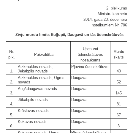
2. pielikums
Ministru kabineta
2014. gada 23. decembra
noteikumiem Nr. 796
Zivju murdu limits Buļļupē, Daugavā un tās ūdenskrātuvēs
Upes vai
Nr.
Murdu
Pašvaldība
ūdenskrātuves
p.k.
skaits
nosaukums
Aizkraukles novads,
Pļaviņu ūdenskrātuve
1.
Jēkabpils novads
40
Aizkraukles novads, Ogres
Daugava
2.
novads
52
Augšdaugavas novads
Daugava
3.
145
Jēkabpils novads
Daugava
4.
81
Krāslavas novads
Daugava
5.
67
Ķekavas novads
Daugava
6.
3
Ķekavas novads, Ogres
Rīgas ūdenskrātuve