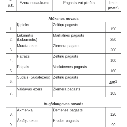
Ezera nosaukums
Pagasts vai pilsēta
limits
p.k.
(metri)
Alūksnes novads
Ķiploks
Zeltiņu pagasts
1.
150
Lukumītis
Mārkalnes pagasts
2.
(Lukumietis)
250
Murata ezers
Ziemera pagasts
3.
200
Pātražs
Zeltiņu pagasts
4.
100
Raipals
Veclaicenes pagasts
5.
160
Sudals (Sudalezers)
Zeltiņu pagasts
1
6.
485
Vaidavas ezers
Ziemera pagasts
7.
105
Augšdaugavas novads
Akmenka
Demenes pagasts
8.
120
Āzišķu ezers
Prodes pagasts
9.
90