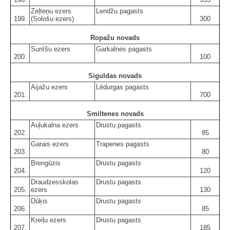
Zeļteņu ezers
Lendžu pagasts
199.
(Sološu ezers)
300
Ropažu novads
Sunīšu ezers
Garkalnes pagasts
200.
100
Siguldas novads
Aijažu ezers
Lēdurgas pagasts
201.
700
Smiltenes novads
Auļukalna ezers
Drustu pagasts
202.
85
Garais ezers
Trapenes pagasts
203.
80
Brengūzis
Drustu pagasts
204.
120
Draudzesskolas
Drustu pagasts
205.
ezers
130
Dūķis
Drustu pagasts
206.
85
Kreiļu ezers
Drustu pagasts
207.
185