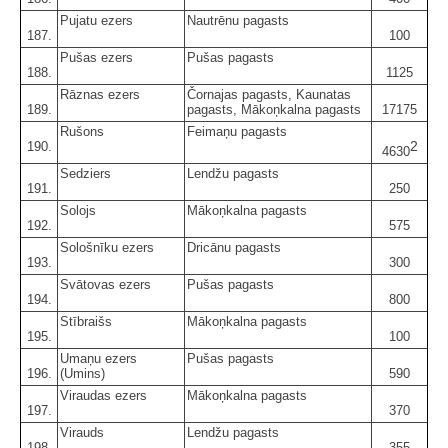
Pujatu ezers
Nautrēnu pagasts
187.
100
Pušas ezers
Pušas pagasts
188.
1125
Rāznas ezers
Čornajas pagasts, Kaunatas
189.
pagasts, Mākoņkalna pagasts
17175
Rušons
Feimaņu pagasts
2
190.
4630
Sedziers
Lendžu pagasts
191.
250
Solojs
Mākoņkalna pagasts
192.
575
Sološnīku ezers
Dricānu pagasts
193.
300
Svātovas ezers
Pušas pagasts
194.
800
Stībraišs
Mākoņkalna pagasts
195.
100
Umaņu ezers
Pušas pagasts
196.
(Umins)
590
Viraudas ezers
Mākoņkalna pagasts
197.
370
Virauds
Lendžu pagasts
198.
355