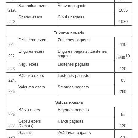
Sasmakas ezers
Ārlavas pagasts
219.
1035
Spāres ezers
Ģibuļu pagasts
220.
1030
Tukuma novads
Dzirciema ezers
Zentenes pagasts
221.
110
Engures ezers
Engures pagasts, Zentenes
10
222.
pagasts
5980
Kliģu ezers
Lestenes pagasts
223.
120
Pālansu ezers
Lestenes pagasts
224.
85
Valguma ezers
Smārdes pagasts
225.
280
Valkas novads
Bērzu ezers
Ērģemes pagasts
226.
95
Cepšu ezers
Kārķu pagasts
227.
(Cepsis)
130
Salainis
Zvārtavas pagasts
228.
230