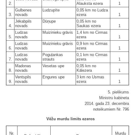
2.
Alauksta ezera
1
Gulbenes
Ludzupīte
0,05 km no Ludza
3.
novads
ezera
1
Jēkabpils
Dūņupe
0,05 km no
4.
novads
Saukas ezera
1
Ludzas
Muizinieku grāvis
1,4 km no Cirmas
5.
novads
ezera
1
Ludzas
Muizinieku grāvis
0,9 km no Cirmas
6.
novads
ezera
1
Ludzas
Poguļankas
0,1 km no Cirmas
7.
novads
strauts
ezera
1
Madonas
Vesetas upe
0,05 km no
8.
novads
Kālezera
1
Ventspils
Engures upe
3 km no Usmas
9.
novads
ezera
1
5. pielikums
Ministru kabineta
2014. gada 23. decembra
noteikumiem Nr. 796
Vēžu murdu limits ezeros
Nr.
Murdu