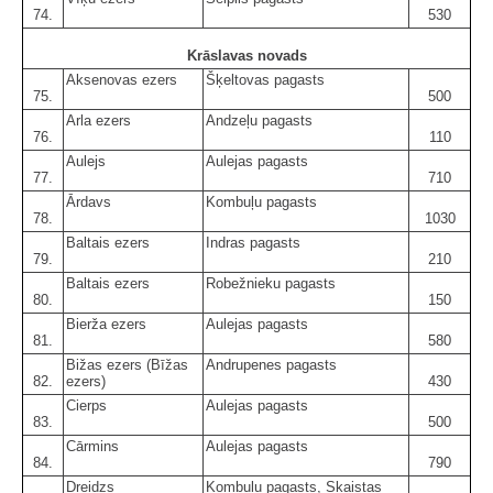
74.
530
Krāslavas novads
Aksenovas ezers
Šķeltovas pagasts
75.
500
Arla ezers
Andzeļu pagasts
76.
110
Aulejs
Aulejas pagasts
77.
710
Ārdavs
Kombuļu pagasts
78.
1030
Baltais ezers
Indras pagasts
79.
210
Baltais ezers
Robežnieku pagasts
80.
150
Bierža ezers
Aulejas pagasts
81.
580
Bižas ezers (Bīžas
Andrupenes pagasts
82.
ezers)
430
Cierps
Aulejas pagasts
83.
500
Cārmins
Aulejas pagasts
84.
790
Dreidzs
Kombuļu pagasts, Skaistas