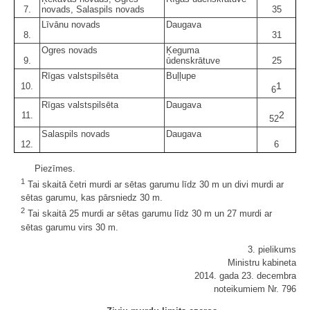
7.
novads, Salaspils novads
35
Līvānu novads
Daugava
8.
31
Ogres novads
Ķeguma
9.
ūdenskrātuve
25
Rīgas valstspilsēta
Buļļupe
1
10.
6
Rīgas valstspilsēta
Daugava
2
11.
52
Salaspils novads
Daugava
12.
6
Piezīmes.
1
Tai skaitā četri murdi ar sētas garumu līdz 30 m un divi murdi ar
sētas garumu, kas pārsniedz 30 m.
2
Tai skaitā 25 murdi ar sētas garumu līdz 30 m un 27 murdi ar
sētas garumu virs 30 m.
3. pielikums
Ministru kabineta
2014. gada 23. decembra
noteikumiem Nr. 796