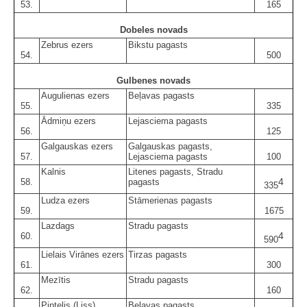
53.
165
Dobeles novads
Zebrus ezers
Bikstu pagasts
54.
500
Gulbenes novads
Augulienas ezers
Beļavas pagasts
55.
335
Ādmiņu ezers
Lejasciema pagasts
56.
125
Galgauskas ezers
Galgauskas pagasts,
57.
Lejasciema pagasts
100
Kalnis
Litenes pagasts, Stradu
4
58.
pagasts
335
Ludza ezers
Stāmerienas pagasts
59.
1675
Lazdags
Stradu pagasts
4
60.
590
Lielais Virānes ezers
Tirzas pagasts
61.
300
Mezītis
Stradu pagasts
62.
160
Pintelis (Liss)
Beļavas pagasts