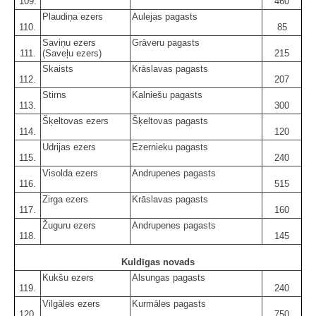
109.
460
Plaudiņa ezers
Aulejas pagasts
110.
85
Saviņu ezers
Grāveru pagasts
111.
(Saveļu ezers)
215
Skaists
Krāslavas pagasts
112.
207
Stirns
Kalniešu pagasts
113.
300
Šķeltovas ezers
Šķeltovas pagasts
114.
120
Udrijas ezers
Ezernieku pagasts
115.
240
Visolda ezers
Andrupenes pagasts
116.
515
Zirga ezers
Krāslavas pagasts
117.
160
Žuguru ezers
Andrupenes pagasts
118.
145
Kuldīgas novads
Kukšu ezers
Alsungas pagasts
119.
240
Vilgāles ezers
Kurmāles pagasts
120.
750