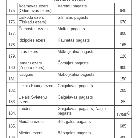
Adamovas ezers
Vērēmu pagasts
175.
(Odumovas ezers)
640
Ciskodu ezers
Silmalas pagasts
176.
(Tiskādu ezers)
670
Černostes ezers
Maltas pagasts
177.
800
Idzipoles ezers
Kaunatas pagasts
178.
165
Ilzas ezers
Mākoņkalna pagasts
179.
120
Ismeru ezers
Čornajas pagasts
180.
(Žogotu ezers)
900
Kaugurs
Mākoņkalna pagasts
181.
150
Lielais Kiuriņa ezers
Gaigalavas pagasts
182.
205
Lielais Svieteņu
Gaigalavas pagasts
183.
ezers
85
Lubāns
Gaigalavas pagasts, Nagļu
8
184.
pagasts
17640
Meirānu ezers
Bērzgales pagasts
185.
685
Micānu ezers
Bērzgales pagasts
186.
400