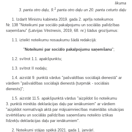
likuma
1
3. panta otro daļu, 9.
panta otro daļu un 20. panta ceturto daļu
1. Izdarīt Ministru kabineta 2019. gada 2. aprīļa noteikumos
Nr. 138 "Noteikumi par sociālo pakalpojumu un sociālās palīdzības
saņemšanu" (Latvijas Vēstnesis, 2019, 68. nr.) šādus grozījumus:
1.1. izteikt noteikumu nosaukumu šādā redakcijā:
"
Noteikumi par sociālo pakalpojumu saņemšanu
";
1.2. svītrot 1.1. apakšpunktu;
1.3. svītrot II nodaļu;
1.4. aizstāt 9. punktā vārdus "pašvaldības sociālajā dienestā" ar
vārdiem "pašvaldības sociālajā dienestā (turpmāk - sociālais
dienests)";
1.5. aizstāt 11.5. apakšpunktā vārdus "aizpildot šo noteikumu
3. punktā minētās deklarācijas daļu par ienākumiem" ar vārdiem
"aizpildot normatīvajā aktā par mājsaimniecības materiālās situācijas
izvērtēšanu un sociālās palīdzības saņemšanu noteikto iztikas
līdzekļu deklarācijas daļu par ienākumiem".
2. Noteikumi stājas spēkā 2021. gada 1. janvārī.