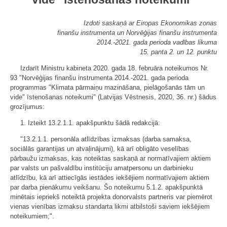
Izdoti saskaņā ar Eiropas Ekonomikas zonas
finanšu instrumenta un Norvēģijas finanšu instrumenta
2014.-2021. gada perioda vadības likuma
15. panta 2. un 12. punktu
Izdarīt Ministru kabineta 2020. gada 18. februāra noteikumos Nr.
93 "Norvēģijas finanšu instrumenta 2014.-2021. gada perioda
programmas "Klimata pārmaiņu mazināšana, pielāgošanās tām un
vide" īstenošanas noteikumi" (Latvijas Vēstnesis, 2020, 36. nr.) šādus
grozījumus:
1. Izteikt 13.2.1.1. apakšpunktu šādā redakcijā:
"13.2.1.1. personāla atlīdzības izmaksas (darba samaksa,
sociālās garantijas un atvaļinājumi), kā arī obligāto veselības
pārbaužu izmaksas, kas noteiktas saskaņā ar normatīvajiem aktiem
par valsts un pašvaldību institūciju amatpersonu un darbinieku
atlīdzību, kā arī attiecīgās iestādes iekšējiem normatīvajiem aktiem
par darba pienākumu veikšanu. Šo noteikumu 5.1.2. apakšpunktā
minētais iepriekš noteiktā projekta donorvalsts partneris var piemērot
vienas vienības izmaksu standarta likmi atbilstoši saviem iekšējiem
noteikumiem;".