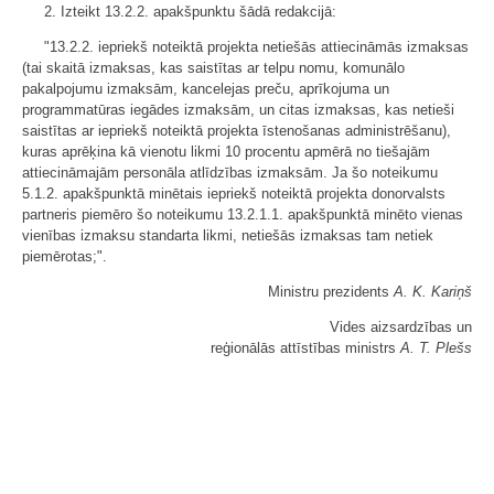
2. Izteikt 13.2.2. apakšpunktu šādā redakcijā:
"13.2.2. iepriekš noteiktā projekta netiešās attiecināmās izmaksas
(tai skaitā izmaksas, kas saistītas ar telpu nomu, komunālo
pakalpojumu izmaksām, kancelejas preču, aprīkojuma un
programmatūras iegādes izmaksām, un citas izmaksas, kas netieši
saistītas ar iepriekš noteiktā projekta īstenošanas administrēšanu),
kuras aprēķina kā vienotu likmi 10 procentu apmērā no tiešajām
attiecināmajām personāla atlīdzības izmaksām. Ja šo noteikumu
5.1.2. apakšpunktā minētais iepriekš noteiktā projekta donorvalsts
partneris piemēro šo noteikumu 13.2.1.1. apakšpunktā minēto vienas
vienības izmaksu standarta likmi, netiešās izmaksas tam netiek
piemērotas;".
Ministru prezidents
A. K. Kariņš
Vides aizsardzības un
reģionālās attīstības ministrs
A. T. Plešs