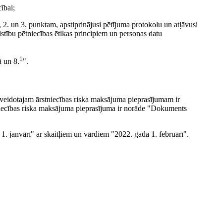
ībai;
1., 2. un 3. punktam, apstiprinājusi pētījuma protokolu un atļāvusi
ilstību pētniecības ētikas principiem un personas datu
1
ā un 8.
".
izveidotajam ārstniecības riska maksājuma pieprasījumam ir
tniecības riska maksājuma pieprasījuma ir norāde "Dokuments
1. janvārī" ar skaitļiem un vārdiem "2022. gada 1. februārī".