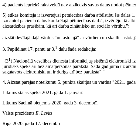
4) pacients iepriekš rakstveidā nav aizliedzis savus datus nodot pētniec
5) ētikas komiteja ir izvērtējusi pētniecības darba atbilstību šīs daļas 
izmantot pacienta datus konkrētajā pētniecības darbā, izvērtējot tā atb
aizsardzības prasībām, kā arī darba zinātnisko un sociālo vērtību.";
aizstāt devītajā daļā vārdus "un astotajā" ar vārdiem un skaitli "astotaj
1
3. Papildināt 17. pantu ar 3.
daļu šādā redakcijā:
1
"(3
) Nacionālā veselības dienesta informācijas sistēmā elektroniski 
juridisks spēks arī bez amatpersonas paraksta. Šādā gadījumā uz ārs
sagatavots elektroniski un ir derīgs arī bez paraksta"."
4. Aizstāt pārejas noteikumu 5. punktā skaitļus un vārdus "2021. gada 
Likums stājas spēkā 2021. gada 1. janvārī.
Likums Saeimā pieņemts 2020. gada 3. decembrī.
Valsts prezidents
E. Levits
Rīgā 2020. gada 17. decembrī