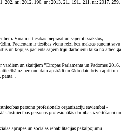
1, 202. nr.; 2012, 190. nr.; 2013, 21., 191., 211. nr.; 2017, 259.
ntiem. Viņam ir tiesības pieprasīt un saņemt izrakstus,
nrādim. Pacientam ir tiesības vienu reizi bez maksas saņemt savu
tus un kopijas pacients saņem triju darbdienu laikā no attiecīgā
" ar vārdiem un skaitļiem "Eiropas Parlamenta un Padomes 2016.
attiecībā uz personu datu apstrādi un šādu datu brīvu apriti un
. pantā".
rstniecības personu profesionālo organizāciju savienībai -
ktās ārstniecības personas profesionālās darbības izvērtēšanai un
ciālās aprūpes un sociālās rehabilitācijas pakalpojumu