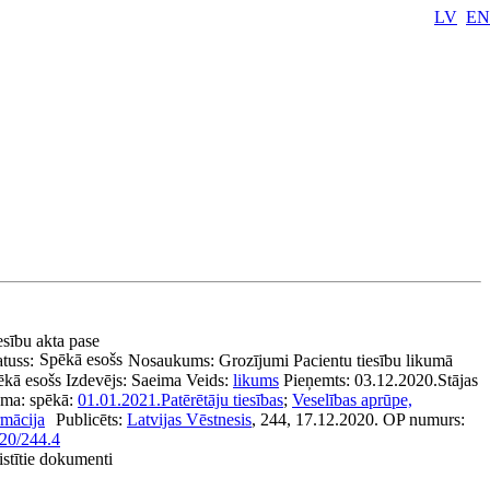
LV
EN
esību akta pase
Spēkā esošs
atuss:
Nosaukums:
Grozījumi Pacientu tiesību likumā
ēkā esošs
Izdevējs:
Saeima
Veids:
likums
Pieņemts:
03.12.2020.
Stājas
ēma:
spēkā:
01.01.2021.
Patērētāju tiesības
;
Veselības aprūpe,
rmācija
Publicēts:
Latvijas Vēstnesis
, 244, 17.12.2020.
OP numurs:
20/244.4
istītie dokumenti