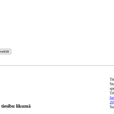
meklēt
Ti
St
sp
T
fa
20
 tiesību likumā
Sa