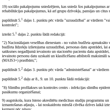
19) sociālo pakalpojumu sniedzējiem, kas sniedz šos pakalpojumus ar iz
rehabilitācijas pakalpojumus, kā arī grupu dzīvokļa, pansijas un citus
1
papildināt 5.
daļas 1. punktu pēc vārda "uzraudzībai" ar vārdiem "vals
kontrolei";
1
izteikt 5.
daļas 2. punktu šādā redakcijā:
"2) Nacionālajam veselības dienestam - no valsts budžeta apmaksāto 
budžeta līdzekļu izlietojuma uzraudzībai, personas datu apstrādei, lai at
satiksmes negadījumā ievainoto un stacionēto pacientu datu apstrādei
ievainoto personu datu uzskaiti un klasificēšanu atbilstoši maksimāli 
(MAIS3+) prasībām;";
2
papildināt 5.
daļas 3. punktu pēc vārda "administrēšanai" ar vārdiem "
2
papildināt 5.
daļu ar 8., 9. un 10. punktu šādā redakcijā:
"8) Slimību profilakses un kontroles centrs - infekcijas slimību epidem
pasākumu organizēšanai;
9) augstskola, kura īsteno akreditētu medicīnas studiju programmu u
izmantošanas atļauju, - lai noskaidrotu mirušā cilvēka dzīves laikā izte
ķermeni pēc nāves;