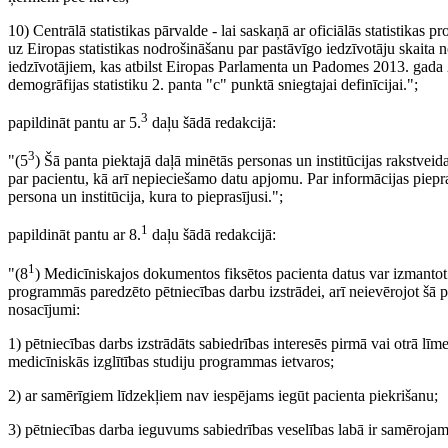
10) Centrālā statistikas pārvalde - lai saskaņā ar oficiālās statistika
uz Eiropas statistikas nodrošināšanu par pastāvīgo iedzīvotāju skaita n
iedzīvotājiem, kas atbilst Eiropas Parlamenta un Padomes 2013. gada
demogrāfijas statistiku 2. panta "c" punktā sniegtajai definīcijai.";
3
papildināt pantu ar 5.
daļu šādā redakcijā:
3
"(5
) Šā panta piektajā daļā minētās personas un institūcijas rakstve
par pacientu, kā arī nepieciešamo datu apjomu. Par informācijas piep
persona un institūcija, kura to pieprasījusi.";
1
papildināt pantu ar 8.
daļu šādā redakcijā:
1
"(8
) Medicīniskajos dokumentos fiksētos pacienta datus var izmantot i
programmās paredzēto pētniecības darbu izstrādei, arī neievērojot šā p
nosacījumi:
1) pētniecības darbs izstrādāts sabiedrības interesēs pirmā vai otrā lī
medicīniskās izglītības studiju programmas ietvaros;
2) ar samērīgiem līdzekļiem nav iespējams iegūt pacienta piekrišanu;
3) pētniecības darba ieguvums sabiedrības veselības labā ir samērojam