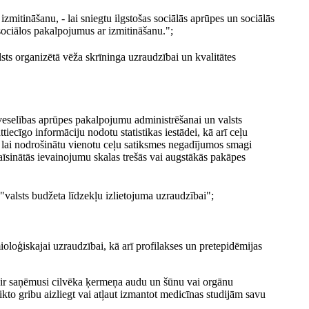
mitināšanu, - lai sniegtu ilgstošas sociālās aprūpes un sociālās
 sociālos pakalpojumus ar izmitināšanu.";
ts organizētā vēža skrīninga uzraudzībai un kvalitātes
veselības aprūpes pakalpojumu administrēšanai un valsts
tiecīgo informāciju nodotu statistikas iestādei, kā arī ceļu
, lai nodrošinātu vienotu ceļu satiksmes negadījumos smagi
saīsinātās ievainojumu skalas trešās vai augstākās pakāpes
valsts budžeta līdzekļu izlietojuma uzraudzībai";
ioloģiskajai uzraudzībai, kā arī profilakses un pretepidēmijas
n ir saņēmusi cilvēka ķermeņa audu un šūnu vai orgānu
ikto gribu aizliegt vai atļaut izmantot medicīnas studijām savu