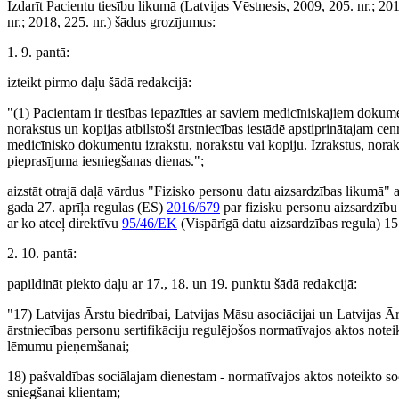
Izdarīt Pacientu tiesību likumā (Latvijas Vēstnesis, 2009, 205. nr.; 201
nr.; 2018, 225. nr.) šādus grozījumus:
1. 9. pantā:
izteikt pirmo daļu šādā redakcijā:
"(1) Pacientam ir tiesības iepazīties ar saviem medicīniskajiem dokume
norakstus un kopijas atbilstoši ārstniecības iestādē apstiprinātajam ce
medicīnisko dokumentu izrakstu, norakstu vai kopiju. Izrakstus, noraks
pieprasījuma iesniegšanas dienas.";
aizstāt otrajā daļā vārdus "Fizisko personu datu aizsardzības likumā
gada 27. aprīļa regulas (ES)
2016/679
par fizisku personu aizsardzību 
ar ko atceļ direktīvu
95/46/EK
(Vispārīgā datu aizsardzības regula) 15
2. 10. pantā:
papildināt piekto daļu ar 17., 18. un 19. punktu šādā redakcijā:
"17) Latvijas Ārstu biedrībai, Latvijas Māsu asociācijai un Latvijas Ā
ārstniecības personu sertifikāciju regulējošos normatīvajos aktos notei
lēmumu pieņemšanai;
18) pašvaldības sociālajam dienestam - normatīvajos aktos noteikto so
sniegšanai klientam;