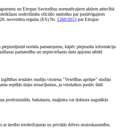
s programmu un Eiropas Savienības normatīvajiem aktiem attiecībā
oteikšanu nodrošinātu oficiālo statistiku par pastāvīgajiem
 20. novembra regulas (ES) Nr.
1260/2013
par Eiropas
ida pieprasījumā norāda pamatojumu, kāpēc pieprasīta informācija
rasīšanas pamatotību un nepieciešamo datu apjomu atbild
zglītības iestādes studiju virziena "Veselības aprūpe" studiju
anta septītās daļas nosacījumus, ja vienlaikus pastāv šādi
meņa profesionālās, bakalaura, maģistra vai doktora augstākās
s ar tiesību ierobežojumu uz privātās dzīves neaizskaramību;