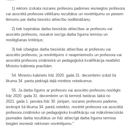
1) rektors izskata nozares profesoru padomes iesniegtos profesora
vai asociētā profesora vēlēšanu rezultātus un novērtējumu un pieņem
lēmumu par darba tiesisko attiecību nodibināšanu;
2) tiek turpinātas darba tiesiskās attiecības ar profesoru vai
asociēto profesoru, nosakot secīga darba līguma termiņu un
noslēgšanas kritērijus;
3) tiek izbeigtas darba tiesiskās attiecības ar profesoru vai
asociēto profesoru, ja novērtējums ir neapmierinošs un profesora vai
asociētā profesora zinātniskā un pedagoģiskā kvalifikācija neatbilst
Ministru kabineta prasībām.
54. Ministru kabinets līdz 2020. gada 31. decembrim izdod šā
likuma 34. panta piektajā daļā minētos noteikumus.
55. Ja darba līgums ar profesoru vai asociēto profesoru noslēgts
līdz 2020. gada 31. decembrim un tā termiņš beidzas laikā no
2021. gada 1. janvāra līdz 30. jūnijam, nozares profesoru padome,
ievērojot šā likuma 34. pantā noteikto, novērtē profesora vai asociētā
profesora zinātnisko un pedagoģisko kvalifikāciju vai mākslinieciskās
jaunrades darba rezultātus un līdz attiecīgā darba līguma termiņa
beigām iesniedz rektoram novērtējumu."