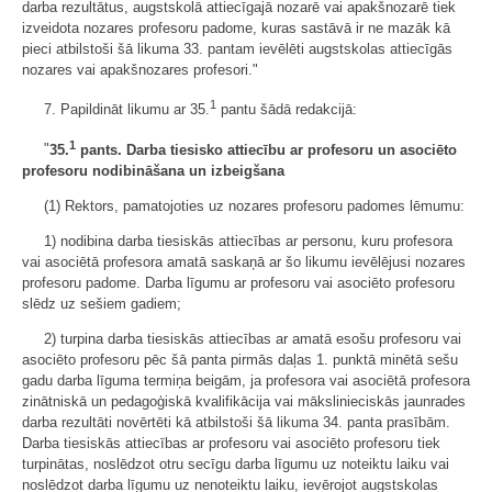
darba rezultātus, augstskolā attiecīgajā nozarē vai apakšnozarē tiek
izveidota nozares profesoru padome, kuras sastāvā ir ne mazāk kā
pieci atbilstoši šā likuma 33. pantam ievēlēti augstskolas attiecīgās
nozares vai apakšnozares profesori."
1
7. Papildināt likumu ar 35.
pantu šādā redakcijā:
1
"
35.
pants. Darba tiesisko attiecību ar profesoru un asociēto
profesoru nodibināšana un izbeigšana
(1) Rektors, pamatojoties uz nozares profesoru padomes lēmumu:
1) nodibina darba tiesiskās attiecības ar personu, kuru profesora
vai asociētā profesora amatā saskaņā ar šo likumu ievēlējusi nozares
profesoru padome. Darba līgumu ar profesoru vai asociēto profesoru
slēdz uz sešiem gadiem;
2) turpina darba tiesiskās attiecības ar amatā esošu profesoru vai
asociēto profesoru pēc šā panta pirmās daļas 1. punktā minētā sešu
gadu darba līguma termiņa beigām, ja profesora vai asociētā profesora
zinātniskā un pedagoģiskā kvalifikācija vai mākslinieciskās jaunrades
darba rezultāti novērtēti kā atbilstoši šā likuma 34. panta prasībām.
Darba tiesiskās attiecības ar profesoru vai asociēto profesoru tiek
turpinātas, noslēdzot otru secīgu darba līgumu uz noteiktu laiku vai
noslēdzot darba līgumu uz nenoteiktu laiku, ievērojot augstskolas