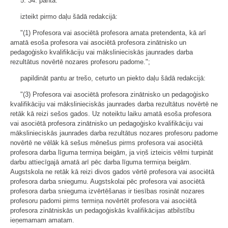
5. 34. pantā:
izteikt pirmo daļu šādā redakcijā:
"(1) Profesora vai asociētā profesora amata pretendenta, kā arī
amatā esoša profesora vai asociētā profesora zinātnisko un
pedagoģisko kvalifikāciju vai mākslinieciskās jaunrades darba
rezultātus novērtē nozares profesoru padome.";
papildināt pantu ar trešo, ceturto un piekto daļu šādā redakcijā:
"(3) Profesora vai asociētā profesora zinātnisko un pedagoģisko
kvalifikāciju vai mākslinieciskās jaunrades darba rezultātus novērtē ne
retāk kā reizi sešos gados. Uz noteiktu laiku amatā esoša profesora
vai asociētā profesora zinātnisko un pedagoģisko kvalifikāciju vai
mākslinieciskās jaunrades darba rezultātus nozares profesoru padome
novērtē ne vēlāk kā sešus mēnešus pirms profesora vai asociētā
profesora darba līguma termiņa beigām, ja viņš izteicis vēlmi turpināt
darbu attiecīgajā amatā arī pēc darba līguma termiņa beigām.
Augstskola ne retāk kā reizi divos gados vērtē profesora vai asociētā
profesora darba sniegumu. Augstskolai pēc profesora vai asociētā
profesora darba snieguma izvērtēšanas ir tiesības rosināt nozares
profesoru padomi pirms termiņa novērtēt profesora vai asociētā
profesora zinātniskās un pedagoģiskās kvalifikācijas atbilstību
ieņemamam amatam.