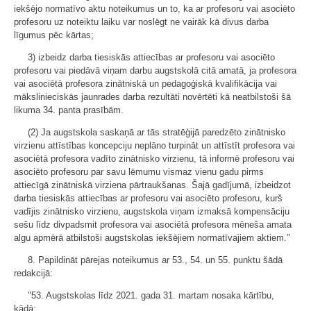
iekšējo normatīvo aktu noteikumus un to, ka ar profesoru vai asociēto
profesoru uz noteiktu laiku var noslēgt ne vairāk kā divus darba
līgumus pēc kārtas;
3) izbeidz darba tiesiskās attiecības ar profesoru vai asociēto
profesoru vai piedāvā viņam darbu augstskolā citā amatā, ja profesora
vai asociētā profesora zinātniskā un pedagoģiskā kvalifikācija vai
mākslinieciskās jaunrades darba rezultāti novērtēti kā neatbilstoši šā
likuma 34. panta prasībām.
(2) Ja augstskola saskaņā ar tās stratēģijā paredzēto zinātnisko
virzienu attīstības koncepciju neplāno turpināt un attīstīt profesora vai
asociētā profesora vadīto zinātnisko virzienu, tā informē profesoru vai
asociēto profesoru par savu lēmumu vismaz vienu gadu pirms
attiecīgā zinātniskā virziena pārtraukšanas. Šajā gadījumā, izbeidzot
darba tiesiskās attiecības ar profesoru vai asociēto profesoru, kurš
vadījis zinātnisko virzienu, augstskola viņam izmaksā kompensāciju
sešu līdz divpadsmit profesora vai asociētā profesora mēneša amata
algu apmērā atbilstoši augstskolas iekšējiem normatīvajiem aktiem."
8. Papildināt pārejas noteikumus ar 53., 54. un 55. punktu šādā
redakcijā:
"53. Augstskolas līdz 2021. gada 31. martam nosaka kārtību,
kādā: