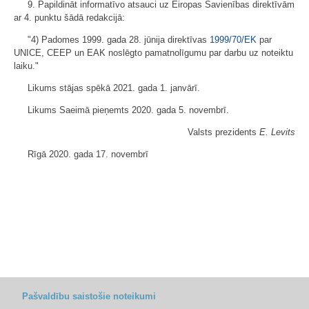
9. Papildināt informatīvo atsauci uz Eiropas Savienības direktīvām
ar 4. punktu šādā redakcijā:
"4) Padomes 1999. gada 28. jūnija direktīvas
1999/70/EK
par
UNICE, CEEP un EAK noslēgto pamatnolīgumu par darbu uz noteiktu
laiku."
Likums stājas spēkā 2021. gada 1. janvārī.
Likums Saeimā pieņemts 2020. gada 5. novembrī.
Valsts prezidents
E. Levits
Rīgā 2020. gada 17. novembrī
Pašvaldību saistošie noteikumi