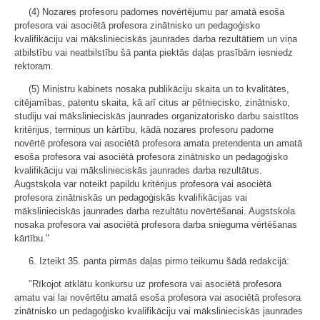
(4) Nozares profesoru padomes novērtējumu par amatā esoša
profesora vai asociētā profesora zinātnisko un pedagoģisko
kvalifikāciju vai mākslinieciskās jaunrades darba rezultātiem un viņa
atbilstību vai neatbilstību šā panta piektās daļas prasībām iesniedz
rektoram.
(5) Ministru kabinets nosaka publikāciju skaita un to kvalitātes,
citējamības, patentu skaita, kā arī citus ar pētniecisko, zinātnisko,
studiju vai mākslinieciskās jaunrades organizatorisko darbu saistītos
kritērijus, termiņus un kārtību, kādā nozares profesoru padome
novērtē profesora vai asociētā profesora amata pretendenta un amatā
esoša profesora vai asociētā profesora zinātnisko un pedagoģisko
kvalifikāciju vai mākslinieciskās jaunrades darba rezultātus.
Augstskola var noteikt papildu kritērijus profesora vai asociētā
profesora zinātniskās un pedagoģiskās kvalifikācijas vai
mākslinieciskās jaunrades darba rezultātu novērtēšanai. Augstskola
nosaka profesora vai asociētā profesora darba snieguma vērtēšanas
kārtību."
6. Izteikt 35. panta pirmās daļas pirmo teikumu šādā redakcijā:
"Rīkojot atklātu konkursu uz profesora vai asociētā profesora
amatu vai lai novērtētu amatā esoša profesora vai asociētā profesora
zinātnisko un pedagoģisko kvalifikāciju vai mākslinieciskās jaunrades