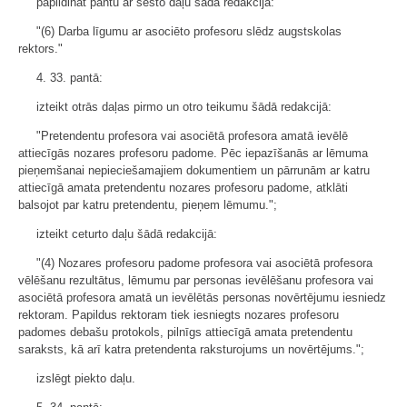
papildināt pantu ar sesto daļu šādā redakcijā:
"(6) Darba līgumu ar asociēto profesoru slēdz augstskolas
rektors."
4. 33. pantā:
izteikt otrās daļas pirmo un otro teikumu šādā redakcijā:
"Pretendentu profesora vai asociētā profesora amatā ievēlē
attiecīgās nozares profesoru padome. Pēc iepazīšanās ar lēmuma
pieņemšanai nepieciešamajiem dokumentiem un pārrunām ar katru
attiecīgā amata pretendentu nozares profesoru padome, atklāti
balsojot par katru pretendentu, pieņem lēmumu.";
izteikt ceturto daļu šādā redakcijā:
"(4) Nozares profesoru padome profesora vai asociētā profesora
vēlēšanu rezultātus, lēmumu par personas ievēlēšanu profesora vai
asociētā profesora amatā un ievēlētās personas novērtējumu iesniedz
rektoram. Papildus rektoram tiek iesniegts nozares profesoru
padomes debašu protokols, pilnīgs attiecīgā amata pretendentu
saraksts, kā arī katra pretendenta raksturojums un novērtējums.";
izslēgt piekto daļu.