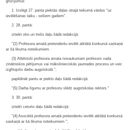
grozījumus:
1. Izslēgt 27. panta piektās daļas otrajā teikumā vārdus "uz
ievēlēšanas laiku - sešiem gadiem".
2. 28. pantā:
izteikt otro un trešo daļu šādā redakcijā:
"(2) Profesora amatā pretendentu ievēlē atklātā konkursā saskaņā
ar šā likuma noteikumiem.
(3) Atbilstoši profesora amata nosaukumam profesors vada
zinātniskos pētījumus vai mākslinieciskās jaunrades procesu un veic
izglītojošo darbu augstskolā.";
papildināt pantu ar piekto daļu šādā redakcijā:
"(5) Darba līgumu ar profesoru slēdz augstskolas rektors."
3. 30. pantā:
izteikt ceturto daļu šādā redakcijā:
"(4) Asociētā profesora amatā pretendentu ievēlē atklātā konkursā
saskaņā ar šā likuma noteikumiem.";