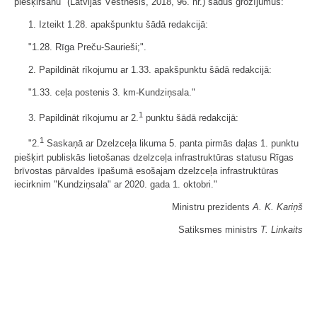
piešķiršanu" (Latvijas Vēstnesis, 2018, 96. nr.) šādus grozījumus:
1. Izteikt 1.28. apakšpunktu šādā redakcijā:
"1.28. Rīga Preču-Saurieši;".
2. Papildināt rīkojumu ar 1.33. apakšpunktu šādā redakcijā:
"1.33. ceļa postenis 3. km-Kundziņsala."
1
3. Papildināt rīkojumu ar 2.
punktu šādā redakcijā:
1
"2.
Saskaņā ar Dzelzceļa likuma 5. panta pirmās daļas 1. punktu
piešķirt publiskās lietošanas dzelzceļa infrastruktūras statusu Rīgas
brīvostas pārvaldes īpašumā esošajam dzelzceļa infrastruktūras
iecirknim "Kundziņsala" ar 2020. gada 1. oktobri."
Ministru prezidents
A. K. Kariņš
Satiksmes ministrs
T. Linkaits