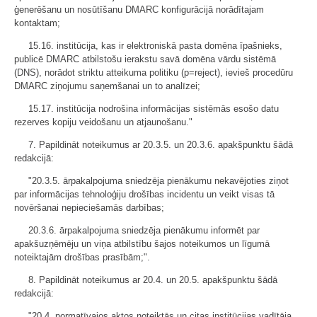
ģenerēšanu un nosūtīšanu DMARC konfigurācijā norādītajam
kontaktam;
15.16. institūcija, kas ir elektroniskā pasta domēna īpašnieks,
publicē DMARC atbilstošu ierakstu savā domēna vārdu sistēmā
(DNS), norādot striktu atteikuma politiku (p=reject), ievieš procedūru
DMARC ziņojumu saņemšanai un to analīzei;
15.17. institūcija nodrošina informācijas sistēmās esošo datu
rezerves kopiju veidošanu un atjaunošanu."
7. Papildināt noteikumus ar 20.3.5. un 20.3.6. apakšpunktu šādā
redakcijā:
"20.3.5. ārpakalpojuma sniedzēja pienākumu nekavējoties ziņot
par informācijas tehnoloģiju drošības incidentu un veikt visas tā
novēršanai nepieciešamās darbības;
20.3.6. ārpakalpojuma sniedzēja pienākumu informēt par
apakšuzņēmēju un viņa atbilstību šajos noteikumos un līgumā
noteiktajām drošības prasībām;".
8. Papildināt noteikumus ar 20.4. un 20.5. apakšpunktu šādā
redakcijā:
"20.4. normatīvajos aktos noteiktās un citas institūcijas vadītāja