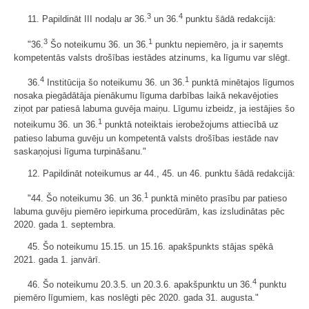
3
4
11. Papildināt III nodaļu ar 36.
un 36.
punktu šādā redakcijā:
3
1
"36.
Šo noteikumu 36. un 36.
punktu nepiemēro, ja ir saņemts
kompetentās valsts drošības iestādes atzinums, ka līgumu var slēgt.
4
1
36.
Institūcija šo noteikumu 36. un 36.
punktā minētajos līgumos
nosaka piegādātāja pienākumu līguma darbības laikā nekavējoties
ziņot par patiesā labuma guvēja maiņu. Līgumu izbeidz, ja iestājies šo
1
noteikumu 36. un 36.
punktā noteiktais ierobežojums attiecībā uz
patieso labuma guvēju un kompetentā valsts drošības iestāde nav
saskaņojusi līguma turpināšanu."
12. Papildināt noteikumus ar 44., 45. un 46. punktu šādā redakcijā:
1
"44. Šo noteikumu 36. un 36.
punktā minēto prasību par patieso
labuma guvēju piemēro iepirkuma procedūrām, kas izsludinātas pēc
2020. gada 1. septembra.
45. Šo noteikumu 15.15. un 15.16. apakšpunkts stājas spēkā
2021. gada 1. janvārī.
4
46. Šo noteikumu 20.3.5. un 20.3.6. apakšpunktu un 36.
punktu
piemēro līgumiem, kas noslēgti pēc 2020. gada 31. augusta."