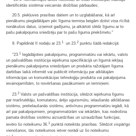
identificētās sistēmai veicamās drošības pārbaudes;
20.5. piekļuves prasības datiem un to uzglabāšanai, kā arī
pienākumu piegādātājam pēc līguma termiņa beigām dzēst viņa rīcībā
nonākušos datus, izņemot gadījumu, ja atkārtoti slēdz līgumu ar to
pašu pakalpojuma sniedzēju par to pašu līguma priekšmetu."
1
2
9. Papildināt II nodaļu ar 23.
un 23.
punktu šādā redakcijā:
1
"23.
Iegādājoties pakalpojumu, programmatūru vai iekārtu, valsts
un pašvaldības institūcija iepirkuma specifikācijā un līgumā iekļauj
pienākumu pakalpojuma sniedzējam un produkta ražotājam līguma
darbības laikā informēt vai publicēt informāciju par atklātajām
informācijas un komunikācijas tehnoloģiju produkta vai pakalpojuma
ievainojamībām, to novēršanas pasākumiem un termiņiem.
2
23.
Valsts un pašvaldības institūcija, slēdzot iepirkuma līgumu
par maršrutētāju, komutatoru, ārējo ugunsmūru, ielaušanās atklāšanas
sistēmu, pretielaušanās sistēmu, antivīrusu programmatūru iegādi, kā
arī par pakalpojumiem, programmatūrām vai iekārtām, kas nodrošina
pamata drošības sistēmu aizsardzības un uzraudzības funkcijas,
1
ievēro šo noteikumu 36.
punktā noteiktās prasības. Slēdzot vispārīgo
vienošanos, tās noteikumos ietver norādi uz šo noteikumu
1