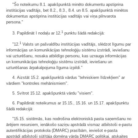
"Šo noteikumu 8.1. apakšpunktā minēto dokumentu apstiprina
institūcijas vadītājs, bet 8.2., 8.3., 8.4. un 8.5. apakšpunktā minētos
dokumentus apstiprina institūcijas vadītājs vai viņa pilnvarota
persona."
1
3. Papildināt I nodaļu ar 12.
punktu šādā redakcijā:
1
"12.
Valsts un pašvaldību institūcijas vadītājs, slēdzot līgumu par
informācijas un komunikācijas tehnoloģiju sistēmu izstrādi, ieviešanu
vai uzturēšanu, nosaka atbildīgo personu, kas uzrauga informācijas
un komunikācijas tehnoloģiju sistēmu izstrādi, ieviešanu un
uzturēšanas ārpakalpojuma līguma izpildi."
4. Aizstāt 15.2. apakšpunktā vārdus "tehniskiem līdzekļiem" ar
vārdiem "kontroles mehānismiem".
5. Svītrot 15.12. apakšpunktā vārdu "visiem".
6. Papildināt noteikumus ar 15.15., 15.16. un 15.17. apakšpunktu
šādā redakcijā:
"15.15. sistēmās, kas nodrošina elektroniskā pasta saņemšanu no
ārējiem resursiem, ienākošo saziņu apstrādā vismaz atbilstoši e-pastu
autentifikācijas protokola (DMARC) prasībām, ieviešot e-pasta
apstrādi atbilstoši sūtītāja domēna vārda DMARC politikai, atskaites