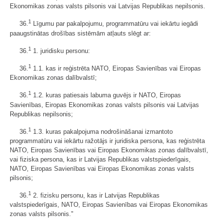
Ekonomikas zonas valsts pilsonis vai Latvijas Republikas nepilsonis.
1
36.
Līgumu par pakalpojumu, programmatūru vai iekārtu iegādi
paaugstinātas drošības sistēmām atļauts slēgt ar:
1
36.
1. juridisku personu:
1
36.
1.1. kas ir reģistrēta NATO, Eiropas Savienības vai Eiropas
Ekonomikas zonas dalībvalstī;
1
36.
1.2. kuras patiesais labuma guvējs ir NATO, Eiropas
Savienības, Eiropas Ekonomikas zonas valsts pilsonis vai Latvijas
Republikas nepilsonis;
1
36.
1.3. kuras pakalpojuma nodrošināšanai izmantoto
programmatūru vai iekārtu ražotājs ir juridiska persona, kas reģistrēta
NATO, Eiropas Savienības vai Eiropas Ekonomikas zonas dalībvalstī,
vai fiziska persona, kas ir Latvijas Republikas valstspiederīgais,
NATO, Eiropas Savienības vai Eiropas Ekonomikas zonas valsts
pilsonis;
1
36.
2. fizisku personu, kas ir Latvijas Republikas
valstspiederīgais, NATO, Eiropas Savienības vai Eiropas Ekonomikas
zonas valsts pilsonis."