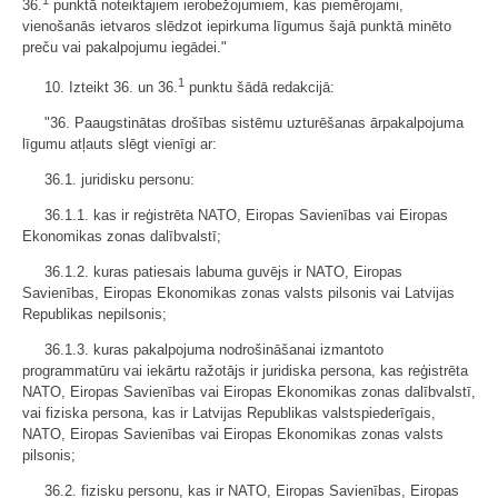
36.
punktā noteiktajiem ierobežojumiem, kas piemērojami,
vienošanās ietvaros slēdzot iepirkuma līgumus šajā punktā minēto
preču vai pakalpojumu iegādei."
1
10. Izteikt 36. un 36.
punktu šādā redakcijā:
"36. Paaugstinātas drošības sistēmu uzturēšanas ārpakalpojuma
līgumu atļauts slēgt vienīgi ar:
36.1. juridisku personu:
36.1.1. kas ir reģistrēta NATO, Eiropas Savienības vai Eiropas
Ekonomikas zonas dalībvalstī;
36.1.2. kuras patiesais labuma guvējs ir NATO, Eiropas
Savienības, Eiropas Ekonomikas zonas valsts pilsonis vai Latvijas
Republikas nepilsonis;
36.1.3. kuras pakalpojuma nodrošināšanai izmantoto
programmatūru vai iekārtu ražotājs ir juridiska persona, kas reģistrēta
NATO, Eiropas Savienības vai Eiropas Ekonomikas zonas dalībvalstī,
vai fiziska persona, kas ir Latvijas Republikas valstspiederīgais,
NATO, Eiropas Savienības vai Eiropas Ekonomikas zonas valsts
pilsonis;
36.2. fizisku personu, kas ir NATO, Eiropas Savienības, Eiropas