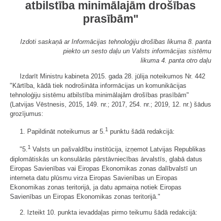
atbilstība minimālajām drošības
prasībām"
Izdoti saskaņā ar Informācijas tehnoloģiju drošības likuma 8. panta
piekto un sesto daļu un Valsts informācijas sistēmu
likuma 4. panta otro daļu
Izdarīt Ministru kabineta 2015. gada 28. jūlija noteikumos Nr. 442
"Kārtība, kādā tiek nodrošināta informācijas un komunikācijas
tehnoloģiju sistēmu atbilstība minimālajām drošības prasībām"
(Latvijas Vēstnesis, 2015, 149. nr.; 2017, 254. nr.; 2019, 12. nr.) šādus
grozījumus:
1
1. Papildināt noteikumus ar 5.
punktu šādā redakcijā:
1
"5.
Valsts un pašvaldību institūcija, izņemot Latvijas Republikas
diplomātiskās un konsulārās pārstāvniecības ārvalstīs, glabā datus
Eiropas Savienības vai Eiropas Ekonomikas zonas dalībvalstī un
interneta datu plūsmu virza Eiropas Savienības un Eiropas
Ekonomikas zonas teritorijā, ja datu apmaiņa notiek Eiropas
Savienības un Eiropas Ekonomikas zonas teritorijā."
2. Izteikt 10. punkta ievaddaļas pirmo teikumu šādā redakcijā: