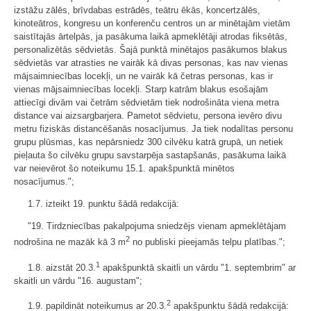
izstāžu zālēs, brīvdabas estrādēs, teātru ēkās, koncertzālēs,
kinoteātros, kongresu un konferenču centros un ar minētajām vietām
saistītajās ārtelpās, ja pasākuma laikā apmeklētāji atrodas fiksētās,
personalizētās sēdvietās. Šajā punktā minētajos pasākumos blakus
sēdvietās var atrasties ne vairāk kā divas personas, kas nav vienas
mājsaimniecības locekļi, un ne vairāk kā četras personas, kas ir
vienas mājsaimniecības locekļi. Starp katrām blakus esošajām
attiecīgi divām vai četrām sēdvietām tiek nodrošināta viena metra
distance vai aizsargbarjera. Pametot sēdvietu, persona ievēro divu
metru fiziskās distancēšanās nosacījumus. Ja tiek nodalītas personu
grupu plūsmas, kas nepārsniedz 300 cilvēku katrā grupā, un netiek
pieļauta šo cilvēku grupu savstarpēja sastapšanās, pasākuma laikā
var neievērot šo noteikumu 15.1. apakšpunktā minētos
nosacījumus.";
1.7. izteikt 19. punktu šādā redakcijā:
"19. Tirdzniecības pakalpojuma sniedzējs vienam apmeklētājam
2
nodrošina ne mazāk kā 3 m
no publiski pieejamās telpu platības.";
1
1.8. aizstāt 20.3.
apakšpunktā skaitli un vārdu "1. septembrim" ar
skaitli un vārdu "16. augustam";
2
1.9. papildināt noteikumus ar 20.3.
apakšpunktu šādā redakcijā: