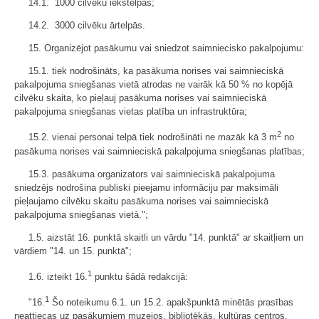
14.1. 1000 cilvēku iekštelpās;
14.2. 3000 cilvēku ārtelpās.
15. Organizējot pasākumu vai sniedzot saimniecisko pakalpojumu:
15.1. tiek nodrošināts, ka pasākuma norises vai saimnieciskā
pakalpojuma sniegšanas vietā atrodas ne vairāk kā 50 % no kopējā
cilvēku skaita, ko pieļauj pasākuma norises vai saimnieciskā
pakalpojuma sniegšanas vietas platība un infrastruktūra;
2
15.2. vienai personai telpā tiek nodrošināti ne mazāk kā 3 m
no
pasākuma norises vai saimnieciskā pakalpojuma sniegšanas platības;
15.3. pasākuma organizators vai saimnieciskā pakalpojuma
sniedzējs nodrošina publiski pieejamu informāciju par maksimāli
pieļaujamo cilvēku skaitu pasākuma norises vai saimnieciskā
pakalpojuma sniegšanas vietā.";
1.5. aizstāt 16. punktā skaitli un vārdu "14. punktā" ar skaitļiem un
vārdiem "14. un 15. punktā";
1
1.6. izteikt 16.
punktu šādā redakcijā:
1
"16.
Šo noteikumu 6.1. un 15.2. apakšpunktā minētās prasības
neattiecas uz pasākumiem muzejos, bibliotēkās, kultūras centros,