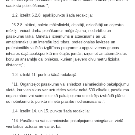
saraksta publicēšanas.";
1.2. izteikt 6.2.8. apakšpunktu šādā redakcijā:
"6.2.8. aktieri, baleta mākslinieki, dejotāji, dziedātāji un orķestra
mūziķi, veicot darba pienākumus mēģinājumu, nodarbību un
pasākumu laikā. Minētais izņēmums ir attiecināms arī uz
amatiermākslu un interešu izglītības, profesionālās ievirzes un
profesionālās vidējās izglītības programmu apguvi vienas grupas
ietvaros šajā apakšpunktā minētajās jomās, izņemot amatiermākslas
koru un ansambļu dalībniekus, kuriem jāievēro divu metru fiziska
distance;";
1.3. izteikt 11. punktu šādā redakcijā:
"11. Organizējot pasākumu vai sniedzot saimniecisko pakalpojumu
vietā, kur vienlaikus var uzturēties vairāk nekā 500 cilvēku, pasākuma
organizators vai saimnieciskā pakalpojuma sniedzējs izstrādā plānu
šo noteikumu 6. punktā minēto prasību nodrošināšanai.";
1.4. izteikt 14. un 15. punktu šādā redakcijā:
"14. Pasākumu vai saimniecisko pakalpojumu sniegšanas vietā
vienlaikus uzturas ne vairāk kā: