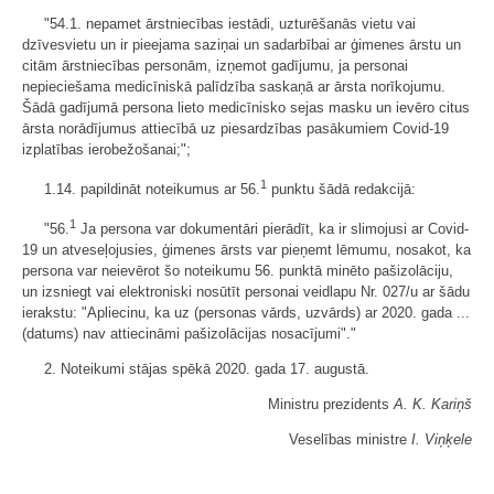
"54.1. nepamet ārstniecības iestādi, uzturēšanās vietu vai
dzīvesvietu un ir pieejama saziņai un sadarbībai ar ģimenes ārstu un
citām ārstniecības personām, izņemot gadījumu, ja personai
nepieciešama medicīniskā palīdzība saskaņā ar ārsta norīkojumu.
Šādā gadījumā persona lieto medicīnisko sejas masku un ievēro citus
ārsta norādījumus attiecībā uz piesardzības pasākumiem Covid-19
izplatības ierobežošanai;";
1
1.14. papildināt noteikumus ar 56.
punktu šādā redakcijā:
1
"56.
Ja persona var dokumentāri pierādīt, ka ir slimojusi ar Covid-
19 un atveseļojusies, ģimenes ārsts var pieņemt lēmumu, nosakot, ka
persona var neievērot šo noteikumu 56. punktā minēto pašizolāciju,
un izsniegt vai elektroniski nosūtīt personai veidlapu Nr. 027/u ar šādu
ierakstu: "Apliecinu, ka uz (personas vārds, uzvārds) ar 2020. gada ...
(datums) nav attiecināmi pašizolācijas nosacījumi"."
2. Noteikumi stājas spēkā 2020. gada 17. augustā.
Ministru prezidents
A. K. Kariņš
Veselības ministre
I. Viņķele