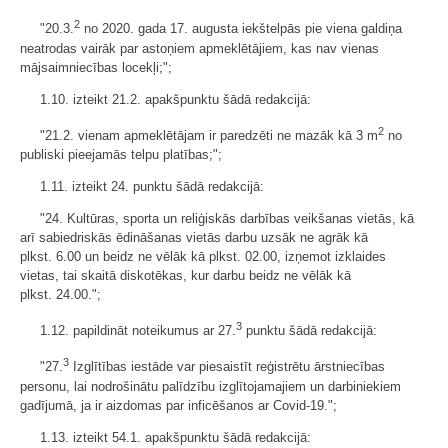
2
"20.3.
no 2020. gada 17. augusta iekštelpās pie viena galdiņa
neatrodas vairāk par astoņiem apmeklētājiem, kas nav vienas
mājsaimniecības locekļi;";
1.10. izteikt 21.2. apakšpunktu šādā redakcijā:
2
"21.2. vienam apmeklētājam ir paredzēti ne mazāk kā 3 m
no
publiski pieejamās telpu platības;";
1.11. izteikt 24. punktu šādā redakcijā:
"24. Kultūras, sporta un reliģiskās darbības veikšanas vietās, kā
arī sabiedriskās ēdināšanas vietās darbu uzsāk ne agrāk kā
plkst. 6.00 un beidz ne vēlāk kā plkst. 02.00, izņemot izklaides
vietas, tai skaitā diskotēkas, kur darbu beidz ne vēlāk kā
plkst. 24.00.";
3
1.12. papildināt noteikumus ar 27.
punktu šādā redakcijā:
3
"27.
Izglītības iestāde var piesaistīt reģistrētu ārstniecības
personu, lai nodrošinātu palīdzību izglītojamajiem un darbiniekiem
gadījumā, ja ir aizdomas par inficēšanos ar Covid-19.";
1.13. izteikt 54.1. apakšpunktu šādā redakcijā: