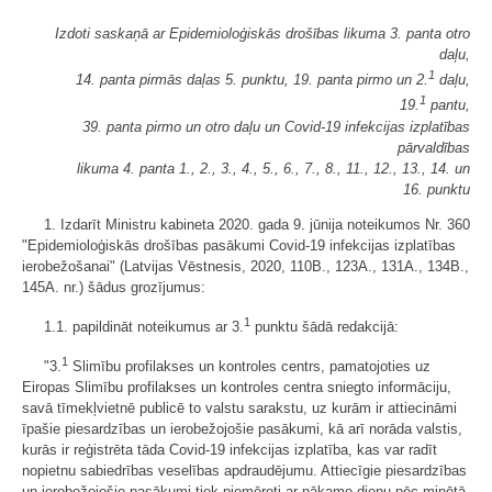
Izdoti saskaņā ar Epidemioloģiskās drošības likuma 3. panta otro
daļu,
1
14. panta pirmās daļas 5. punktu, 19. panta pirmo un 2.
daļu,
1
19.
pantu,
39. panta pirmo un otro daļu un Covid-19 infekcijas izplatības
pārvaldības
likuma 4. panta 1., 2., 3., 4., 5., 6., 7., 8., 11., 12., 13., 14. un
16. punktu
1. Izdarīt Ministru kabineta 2020. gada 9. jūnija noteikumos Nr. 360
"Epidemioloģiskās drošības pasākumi Covid-19 infekcijas izplatības
ierobežošanai" (Latvijas Vēstnesis, 2020, 110B., 123A., 131A., 134B.,
145A. nr.) šādus grozījumus:
1
1.1. papildināt noteikumus ar 3.
punktu šādā redakcijā:
1
"3.
Slimību profilakses un kontroles centrs, pamatojoties uz
Eiropas Slimību profilakses un kontroles centra sniegto informāciju,
savā tīmekļvietnē publicē to valstu sarakstu, uz kurām ir attiecināmi
īpašie piesardzības un ierobežojošie pasākumi, kā arī norāda valstis,
kurās ir reģistrēta tāda Covid-19 infekcijas izplatība, kas var radīt
nopietnu sabiedrības veselības apdraudējumu. Attiecīgie piesardzības
un ierobežojošie pasākumi tiek piemēroti ar nākamo dienu pēc minētā