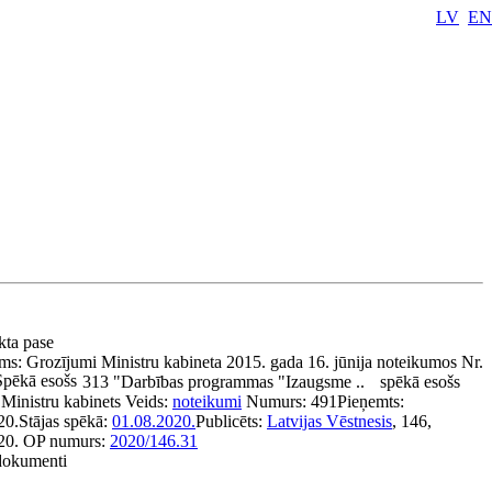
LV
EN
akta pase
ms:
Grozījumi Ministru kabineta 2015. gada 16. jūnija noteikumos Nr.
Spēkā esošs
313 "Darbības programmas "Izaugsme ..
spēkā esošs
:
Ministru kabinets
Veids:
noteikumi
Numurs:
491
Pieņemts:
20.
Stājas spēkā:
01.08.2020.
Publicēts:
Latvijas Vēstnesis
, 146,
20.
OP numurs:
2020/146.31
 dokumenti