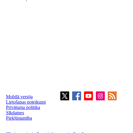
Mobilā versija
Lietošanas noteikumi
Privātuma politika
Sīkdatnes
Piekļūstamība