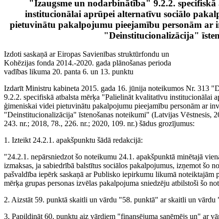
"Izaugsme un nodarbinātība" 9.2.2. specifiskā 
institucionālai aprūpei alternatīvu sociālo paka
pietuvinātu pakalpojumu pieejamību personām ar in
"Deinstitucionalizācija" īst
Izdoti saskaņā ar Eiropas Savienības struktūrfondu un
Kohēzijas fonda 2014.-2020. gada plānošanas perioda
vadības likuma 20. panta 6. un 13. punktu
Izdarīt Ministru kabineta 2015. gada 16. jūnija noteikumos Nr. 313
9.2.2. specifiskā atbalsta mērķa "Palielināt kvalitatīvu institucionālai
ģimeniskai videi pietuvinātu pakalpojumu pieejamību personām ar inv
"Deinstitucionalizācija" īstenošanas noteikumi" (Latvijas Vēstnesis, 20
243. nr.; 2018, 78., 226. nr.; 2020, 109. nr.) šādus grozījumus:
1. Izteikt 24.2.1. apakšpunktu šādā redakcijā:
"24.2.1. nepārsniedzot šo noteikumu 24.1. apakšpunktā minētajā vien
izmaksas, ja sabiedrībā balstītus sociālos pakalpojumus, izņemot šo
pašvaldība iepērk saskaņā ar Publisko iepirkumu likumā noteiktajām 
mērķa grupas personas izvēlas pakalpojuma sniedzēju atbilstoši šo n
2. Aizstāt 59. punktā skaitli un vārdu "58. punktā" ar skaitli un vārdu
3. Papildināt 60. punktu aiz vārdiem "finansējuma saņēmējs un" ar v