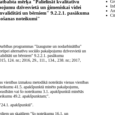
atbalsta mērķa "Palielināt kvalitatīvu
Gro
Izd
lpojumu dzīvesvietā un ģimeniskai videi
An
validitāti un bērniem" 9.2.2.1. pasākuma
Cit
enošanas noteikumi"
 "Darbības programmas "Izaugsme un nodarbinātība"
 aprūpei alternatīvu sociālo pakalpojumu dzīvesvietā un
aliditāti un bērniem" 9.2.2.1. pasākuma
15, 124. nr.; 2016, 29., 111., 134., 238. nr.; 2017,
as vienības izmaksu metodikā noteiktās vienas vienības
 noteikumu 41.5. apakšpunktā minēto pakalpojumu,
prasībām vai šo noteikumu 3.1. apakšpunktā minētās
oteikumu 49.2. apakšpunktam;".
 "24.1. apakšpunktā".
ārdiem un skaitļiem "šo noteikumu 16.1. un