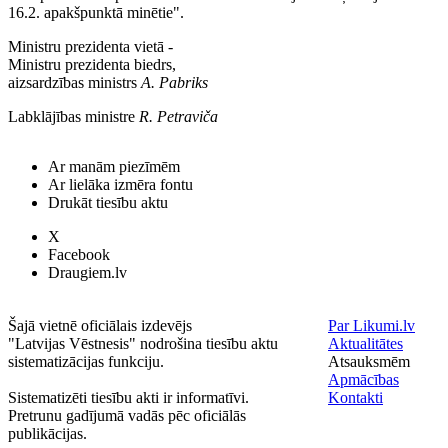
16.2. apakšpunktā minētie".
Ministru prezidenta vietā -
Ministru prezidenta biedrs,
aizsardzības ministrs
A. Pabriks
Labklājības ministre
R. Petraviča
Ar manām piezīmēm
Ar lielāka izmēra fontu
Drukāt tiesību aktu
X
Facebook
Draugiem.lv
Šajā vietnē oficiālais izdevējs
Par Likumi.lv
"Latvijas Vēstnesis" nodrošina tiesību aktu
Aktualitātes
sistematizācijas funkciju.
Atsauksmēm
Apmācības
Sistematizēti tiesību akti ir informatīvi.
Kontakti
Pretrunu gadījumā vadās pēc oficiālās
publikācijas.