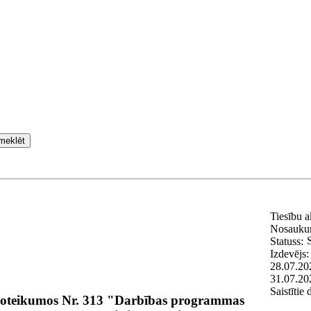
meklēt
Tiesību 
Nosauku
Statuss:
Izdevējs
28.07.20
31.07.20
Saistītie
 noteikumos Nr. 313 "Darbības programmas