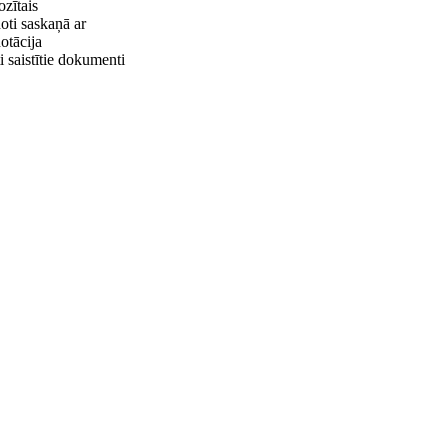
zītais
oti saskaņā ar
otācija
i saistītie dokumenti