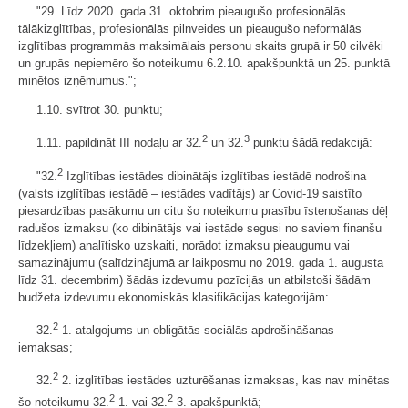
"29. Līdz 2020. gada 31. oktobrim pieaugušo profesionālās
tālākizglītības, profesionālās pilnveides un pieaugušo neformālās
izglītības programmās maksimālais personu skaits grupā ir 50 cilvēki
un grupās nepiemēro šo noteikumu 6.2.10. apakšpunktā un 25. punktā
minētos izņēmumus.";
1.10. svītrot 30. punktu;
2
3
1.11. papildināt III nodaļu ar 32.
un 32.
punktu šādā redakcijā:
2
"32.
Izglītības iestādes dibinātājs izglītības iestādē nodrošina
(valsts izglītības iestādē – iestādes vadītājs) ar Covid-19 saistīto
piesardzības pasākumu un citu šo noteikumu prasību īstenošanas dēļ
radušos izmaksu (ko dibinātājs vai iestāde segusi no saviem finanšu
līdzekļiem) analītisko uzskaiti, norādot izmaksu pieaugumu vai
samazinājumu (salīdzinājumā ar laikposmu no 2019. gada 1. augusta
līdz 31. decembrim) šādās izdevumu pozīcijās un atbilstoši šādām
budžeta izdevumu ekonomiskās klasifikācijas kategorijām:
2
32.
1. atalgojums un obligātās sociālās apdrošināšanas
iemaksas;
2
32.
2. izglītības iestādes uzturēšanas izmaksas, kas nav minētas
2
2
šo noteikumu 32.
1. vai 32.
3. apakšpunktā;