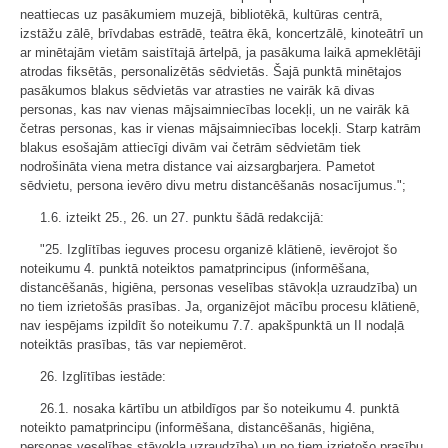
neattiecas uz pasākumiem muzejā, bibliotēkā, kultūras centrā,
izstāžu zālē, brīvdabas estrādē, teātra ēkā, koncertzālē, kinoteātrī un
ar minētajām vietām saistītajā ārtelpā, ja pasākuma laikā apmeklētāji
atrodas fiksētās, personalizētās sēdvietās. Šajā punktā minētajos
pasākumos blakus sēdvietās var atrasties ne vairāk kā divas
personas, kas nav vienas mājsaimniecības locekļi, un ne vairāk kā
četras personas, kas ir vienas mājsaimniecības locekļi. Starp katrām
blakus esošajām attiecīgi divām vai četrām sēdvietām tiek
nodrošināta viena metra distance vai aizsargbarjera. Pametot
sēdvietu, persona ievēro divu metru distancēšanās nosacījumus.";
1.6. izteikt 25., 26. un 27. punktu šādā redakcijā:
"25. Izglītības ieguves procesu organizē klātienē, ievērojot šo
noteikumu 4. punktā noteiktos pamatprincipus (informēšana,
distancēšanās, higiēna, personas veselības stāvokļa uzraudzība) un
no tiem izrietošās prasības. Ja, organizējot mācību procesu klātienē,
nav iespējams izpildīt šo noteikumu 7.7. apakšpunktā un II nodaļā
noteiktās prasības, tās var nepiemērot.
26. Izglītības iestāde:
26.1. nosaka kārtību un atbildīgos par šo noteikumu 4. punktā
noteikto pamatprincipu (informēšana, distancēšanās, higiēna,
personas veselības stāvokļa uzraudzība) un no tiem izrietošo prasību