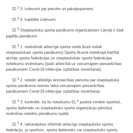
2
32.
3. izdevumi par precēm un pakalpojumiem;
2
32.
4. kapitālie izdevumi.
3
32.
Starptautiska sporta pasākuma organizatoram Latvijā ir šādi
papildu pienākumi:
3
32.
1. nodrošināt attiecīgā sporta veida (kurā notiek
starptautiskais sporta pasākums) Sporta likumā noteiktajā kārtībā
atzītās sporta federācijas un starptautiskās sporta federācijas
noteikumu ievērošanu (īpaši attiecībā uz veicamajiem piesardzības
pasākumiem Covid-19 infekcijas izplatības novēršanai);
3
32.
2. noteikt atbildīgo ārstniecības personu par starptautiskā
sporta pasākuma norises laikā veicamajiem piesardzības
pasākumiem Covid-19 infekcijas izplatības novēršanai;
3
4
32.
3. kontrolēt, kā šo noteikumu 61.
punktā minētie sportisti,
sporta darbinieki un starptautisko sporta organizāciju pārstāvji
nodrošina noteikto pienākumu izpildi;
3
32.
4. nekavējoties informēt attiecīgo starptautisko sporta
federāciju, ja sportists, sporta darbinieks vai starptautisko sporta