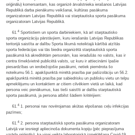
oriģinālu) komersantam, kas organizē ārvalstnieka ierašanos Latvijas
Republikā darba pienākumu veikšanai, kultūras pasākuma
organizatoram Latvijas Republikā vai starptautiska sporta pasākuma
organizatoram Latvijas Republikā.
4
61.
Sportistiem un sporta darbiniekiem, kā arī starptautisko
sporta organizāciju pārstāvjiem, kuru ierašanās Latvijas Republikas
teritorijā saistīta ar dalību Sporta likumā noteiktajā kārtībā atzītās
sporta federācijas vai tās biedra organizētā starptautiskā sporta
pasākumā kā akreditētām personām, kas ieradušās no valsts, kas ir
centra tīmekļvietnē publicētā valsts, uz kuru ir attiecināmi īpašie
piesardzības un ierobežojošie pasākumi, netiek piemērota šo
noteikumu 56.1. apakšpunktā minētā prasība par pašizolāciju un 56.2.
apakšpunktā minētā prasība par sabiedrisku un publisku vietu un telpu
apmeklējumu un kontaktiem ar citiem cilvēkiem vietā un laikā, kad
persona veic pienākumus, kas tieši saistīti ar dalību starptautiskā
sporta pasākumā, ja persona atbilst šādiem kritērijiem:
4
61.
1. personai nav novērojamas akūtas elpošanas ceļu infekcijas
pazīmes;
4
61.
2. persona starptautiskā sporta pasākuma organizatoram
Latvijā var iesniegt apliecinoša dokumenta kopiju (pēc pieprasījuma
uzrāda oriģinālu), ka viņai veikta laboratoriskā izmeklēšana Covid-19