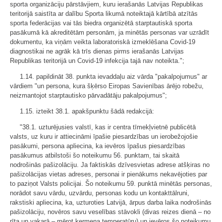
sporta organizāciju pārstāvjiem, kuru ierašanās Latvijas Republikas
teritorijā saistīta ar dalību Sporta likumā noteiktajā kārtībā atzītās
sporta federācijas vai tās biedra organizētā starptautiskā sporta
pasākumā kā akreditētām personām, ja minētās personas var uzrādīt
dokumentu, ka viņām veikta laboratoriskā izmeklēšana Covid-19
diagnostikai ne agrāk kā trīs dienas pirms ierašanās Latvijas
Republikas teritorijā un Covid-19 infekcija tajā nav noteikta.";
1.14. papildināt 38. punkta ievaddaļu aiz vārda "pakalpojumus" ar
vārdiem "un persona, kura šķērso Eiropas Savienības ārējo robežu,
neizmantojot starptautisko pārvadātāju pakalpojumus";
1.15. izteikt 38.1. apakšpunktu šādā redakcijā:
"38.1. uzturējusies valstī, kas ir centra tīmekļvietnē publicētā
valsts, uz kuru ir attiecināmi īpašie piesardzības un ierobežojošie
pasākumi, persona apliecina, ka ievēros īpašus piesardzības
pasākumus atbilstoši šo noteikumu 56. punktam, tai skaitā
nodrošinās pašizolāciju. Ja faktiskās dzīvesvietas adrese atšķiras no
pašizolācijas vietas adreses, personai ir pienākums nekavējoties par
to paziņot Valsts policijai. Šo noteikumu 59. punktā minētās personas,
norādot savu vārdu, uzvārdu, personas kodu un kontakttālruni,
rakstiski apliecina, ka, uzturoties Latvijā, ārpus darba laika nodrošinās
pašizolāciju, novēros savu veselības stāvokli (divas reizes dienā – no
rīta un vakarā – mērot ķermeņa temperatūru) un ievēros šo noteikumu