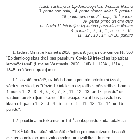
Izdoti saskaņā ar Epidemioloģiskās drošības likuma
3. panta otro daļu, 14. panta pirmās daļas 5. punktu,
1
1
19. panta pirmo un 2.
daļu, 19.
pantu,
39. panta pirmo un otro daļu
un Covid-19 infekcijas izplatības pārvaldības likuma
4. panta 1., 2., 3., 4., 5., 6., 7., 8.,
11., 12., 13., 14. un 16. punktu
1. Izdarīt Ministru kabineta 2020. gada 9. jūnija noteikumos Nr. 360
"Epidemioloģiskās drošības pasākumi Covid-19 infekcijas izplatības
ierobežošanai" (Latvijas Vēstnesis, 2020, 110B.1., 123A., 131A.,
134B. nr.) šādus grozījumus:
1.1. aizstāt norādē, uz kāda likuma pamata noteikumi izdoti,
vārdus un skaitļus "Covid-19 infekcijas izplatības pārvaldības likuma
4. panta 1., 2., 3., 4., 5., 6., 7., 8., 11., 12., 13. un 14. punktu" ar
vārdiem un skaitļiem "Covid-19 infekcijas izplatības pārvaldības
likuma 4. panta 1., 2., 3., 4., 5., 6., 7., 8., 11., 12., 13., 14. un 16.
punktu";
1
1.2. papildināt noteikumus ar 1.8.
apakšpunktu šādā redakcijā:
1
"1.8.
kārtību, kādā attālinātā mācību procesa ietvaros finansē
asistenta pakalpojumu izglītojamiem ar invaliditāti, kuriem