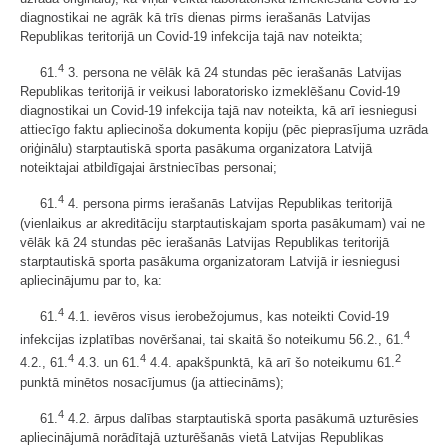
diagnostikai ne agrāk kā trīs dienas pirms ierašanās Latvijas
Republikas teritorijā un Covid-19 infekcija tajā nav noteikta;
4
61.
3. persona ne vēlāk kā 24 stundas pēc ierašanās Latvijas
Republikas teritorijā ir veikusi laboratorisko izmeklēšanu Covid-19
diagnostikai un Covid-19 infekcija tajā nav noteikta, kā arī iesniegusi
attiecīgo faktu apliecinoša dokumenta kopiju (pēc pieprasījuma uzrāda
oriģinālu) starptautiskā sporta pasākuma organizatora Latvijā
noteiktajai atbildīgajai ārstniecības personai;
4
61.
4. persona pirms ierašanās Latvijas Republikas teritorijā
(vienlaikus ar akreditāciju starptautiskajam sporta pasākumam) vai ne
vēlāk kā 24 stundas pēc ierašanās Latvijas Republikas teritorijā
starptautiskā sporta pasākuma organizatoram Latvijā ir iesniegusi
apliecinājumu par to, ka:
4
61.
4.1. ievēros visus ierobežojumus, kas noteikti Covid-19
4
infekcijas izplatības novēršanai, tai skaitā šo noteikumu 56.2., 61.
4
4
2
4.2., 61.
4.3. un 61.
4.4. apakšpunktā, kā arī šo noteikumu 61.
punktā minētos nosacījumus (ja attiecināms);
4
61.
4.2. ārpus dalības starptautiskā sporta pasākumā uzturēsies
apliecinājumā norādītajā uzturēšanās vietā Latvijas Republikas