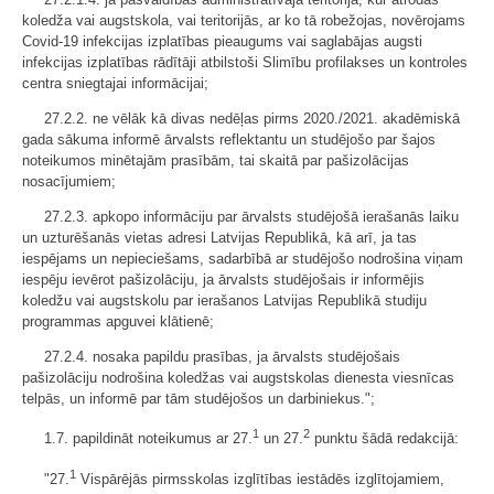
koledža vai augstskola, vai teritorijās, ar ko tā robežojas, novērojams
Covid-19 infekcijas izplatības pieaugums vai saglabājas augsti
infekcijas izplatības rādītāji atbilstoši Slimību profilakses un kontroles
centra sniegtajai informācijai;
27.2.2. ne vēlāk kā divas nedēļas pirms 2020./2021. akadēmiskā
gada sākuma informē ārvalsts reflektantu un studējošo par šajos
noteikumos minētajām prasībām, tai skaitā par pašizolācijas
nosacījumiem;
27.2.3. apkopo informāciju par ārvalsts studējošā ierašanās laiku
un uzturēšanās vietas adresi Latvijas Republikā, kā arī, ja tas
iespējams un nepieciešams, sadarbībā ar studējošo nodrošina viņam
iespēju ievērot pašizolāciju, ja ārvalsts studējošais ir informējis
koledžu vai augstskolu par ierašanos Latvijas Republikā studiju
programmas apguvei klātienē;
27.2.4. nosaka papildu prasības, ja ārvalsts studējošais
pašizolāciju nodrošina koledžas vai augstskolas dienesta viesnīcas
telpās, un informē par tām studējošos un darbiniekus.";
1
2
1.7. papildināt noteikumus ar 27.
un 27.
punktu šādā redakcijā:
1
"27.
Vispārējās pirmsskolas izglītības iestādēs izglītojamiem,