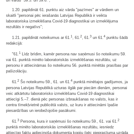
un vārdu "59.5. un 59.6.";
1.20. papildināt 61. punktu aiz vārda "pazīmes" ar vārdiem un
skaitli "personai pēc ierašanās Latvijas Republikā ir veikta
laboratoriska izmeklēšana Covid-19 diagnostikai un izmeklējuma
rezultāts ir negatīvs";
1
2
3
4
1.21. papildināt noteikumus ar 61.
, 61.
, 61.
un 61.
punktu šādā
redakcijā:
1
"61.
Līdz brīdim, kamēr persona nav saņēmusi šo noteikumu 59.
vai 61. punktā minēto laboratoriskās izmeklēšanas rezultātu, uz
personu ir attiecināmas šo noteikumu 56. punktā minētās prasības par
pašizolāciju.
2
4
61.
Šo noteikumu 59., 61. un 61.
punktā minētajos gadījumos, ja
persona Latvijas Republikā uzturas ilgāk par piecām dienām, personai
veic atkārtotu laboratorisko izmeklēšanu Covid-19 diagnostikai
attiecīgi 5.–7. dienā pēc personas izbraukšanas no valsts, kas ir
centra tīmekļvietnē publicētā valsts, uz kuru ir attiecināmi īpašie
piesardzības un ierobežojošie pasākumi.
3
2
61.
Persona, kura ir saņēmusi šo noteikumu 59., 61. vai 61.
punktā minēto laboratoriskās izmeklēšanas rezultātu, iesniedz
attiecīgo faktu apliecinoša dokumenta kopiju (pēc pieprasījuma uzrāda