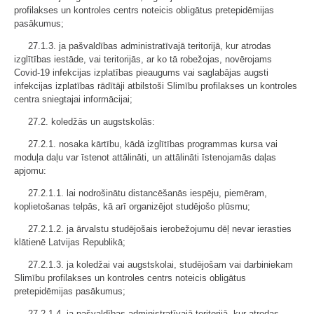
profilakses un kontroles centrs noteicis obligātus pretepidēmijas
pasākumus;
27.1.3. ja pašvaldības administratīvajā teritorijā, kur atrodas
izglītības iestāde, vai teritorijās, ar ko tā robežojas, novērojams
Covid-19 infekcijas izplatības pieaugums vai saglabājas augsti
infekcijas izplatības rādītāji atbilstoši Slimību profilakses un kontroles
centra sniegtajai informācijai;
27.2. koledžās un augstskolās:
27.2.1. nosaka kārtību, kādā izglītības programmas kursa vai
moduļa daļu var īstenot attālināti, un attālināti īstenojamās daļas
apjomu:
27.2.1.1. lai nodrošinātu distancēšanās iespēju, piemēram,
koplietošanas telpās, kā arī organizējot studējošo plūsmu;
27.2.1.2. ja ārvalstu studējošais ierobežojumu dēļ nevar ierasties
klātienē Latvijas Republikā;
27.2.1.3. ja koledžai vai augstskolai, studējošam vai darbiniekam
Slimību profilakses un kontroles centrs noteicis obligātus
pretepidēmijas pasākumus;
27.2.1.4. ja pašvaldības administratīvajā teritorijā, kur atrodas