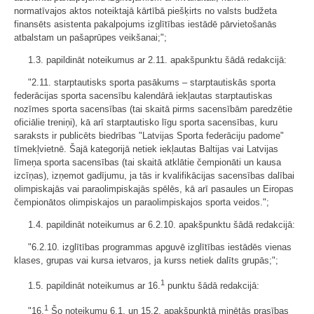
normatīvajos aktos noteiktajā kārtībā piešķirts no valsts budžeta
finansēts asistenta pakalpojums izglītības iestādē pārvietošanās
atbalstam un pašaprūpes veikšanai;";
1.3. papildināt noteikumus ar 2.11. apakšpunktu šādā redakcijā:
"2.11. starptautisks sporta pasākums – starptautiskās sporta
federācijas sporta sacensību kalendārā iekļautas starptautiskas
nozīmes sporta sacensības (tai skaitā pirms sacensībām paredzētie
oficiālie treniņi), kā arī starptautisko līgu sporta sacensības, kuru
saraksts ir publicēts biedrības "Latvijas Sporta federāciju padome"
tīmekļvietnē. Šajā kategorijā netiek iekļautas Baltijas vai Latvijas
līmeņa sporta sacensības (tai skaitā atklātie čempionāti un kausa
izcīņas), izņemot gadījumu, ja tās ir kvalifikācijas sacensības dalībai
olimpiskajās vai paraolimpiskajās spēlēs, kā arī pasaules un Eiropas
čempionātos olimpiskajos un paraolimpiskajos sporta veidos.";
1.4. papildināt noteikumus ar 6.2.10. apakšpunktu šādā redakcijā:
"6.2.10. izglītības programmas apguvē izglītības iestādēs vienas
klases, grupas vai kursa ietvaros, ja kurss netiek dalīts grupās;";
1
1.5. papildināt noteikumus ar 16.
punktu šādā redakcijā:
1
"16.
Šo noteikumu 6.1. un 15.2. apakšpunktā minētās prasības