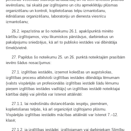
ievērošanu, tai skaitā par izglītojamo un citu apmeklētāju plūsmas
organizēšanu un kontroli, koplietošanas telpu izmantošanu,
ēdināšanas organizēšanu, laboratoriju un dienesta viesnīcu
izmantošanu;
26.2. iepazīstina ar šo noteikumu 26.1. apakšpunktā minēto
kārtību izglītojamos, viņu likumiskos pārstāvjus, darbiniekus un
pakalpojumu sniedzējus, kā arī to publisko iestādes vai dibinātāja
tīmekļvietnē.
27. Papildus šo noteikumu 25. un 26. punktā noteiktajām prasībām
ievēro šādus nosacījumus:
27.1. izglītības iestādēs, izņemot koledžas un augstskolas,
izglītības procesu atbilstoši izglītības iestādes dibinātāja lēmumam
(valsts vispārējās un profesionālās izglītības iestādē šādu lēmumu
pieņem izglītības iestādes vadītājs) un izglītības iestādē noteiktajai
kārtībai daļēji vai pilnībā var īstenot attālināti:
27.1.1. lai nodrošinātu distancēšanās iespēju, piemēram,
koplietošanas telpās, kā arī organizējot izglītojamo plūsmu.
Vispārējās izglītības iestādēs mācības attālināti var īstenot 7.–12.
klasē;
27.1.2. ja izglītības iestādei, izglītojamam vai darbiniekam Slimību