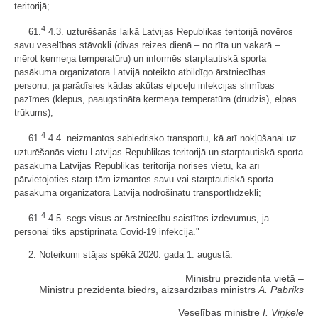
teritorijā;
4
61.
4.3. uzturēšanās laikā Latvijas Republikas teritorijā novēros
savu veselības stāvokli (divas reizes dienā – no rīta un vakarā –
mērot ķermeņa temperatūru) un informēs starptautiskā sporta
pasākuma organizatora Latvijā noteikto atbildīgo ārstniecības
personu, ja parādīsies kādas akūtas elpceļu infekcijas slimības
pazīmes (klepus, paaugstināta ķermeņa temperatūra (drudzis), elpas
trūkums);
4
61.
4.4. neizmantos sabiedrisko transportu, kā arī nokļūšanai uz
uzturēšanās vietu Latvijas Republikas teritorijā un starptautiskā sporta
pasākuma Latvijas Republikas teritorijā norises vietu, kā arī
pārvietojoties starp tām izmantos savu vai starptautiskā sporta
pasākuma organizatora Latvijā nodrošinātu transportlīdzekli;
4
61.
4.5. segs visus ar ārstniecību saistītos izdevumus, ja
personai tiks apstiprināta Covid-19 infekcija."
2. Noteikumi stājas spēkā 2020. gada 1. augustā.
Ministru prezidenta vietā –
Ministru prezidenta biedrs, aizsardzības ministrs
A. Pabriks
Veselības ministre
I. Viņķele