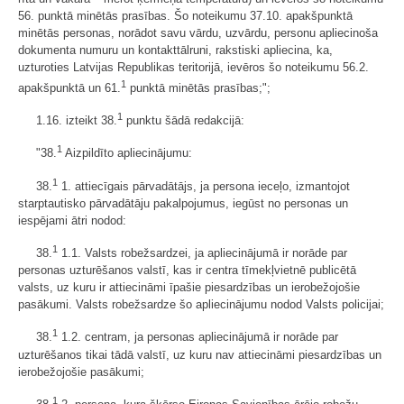
56. punktā minētās prasības. Šo noteikumu 37.10. apakšpunktā
minētās personas, norādot savu vārdu, uzvārdu, personu apliecinoša
dokumenta numuru un kontakttālruni, rakstiski apliecina, ka,
uzturoties Latvijas Republikas teritorijā, ievēros šo noteikumu 56.2.
1
apakšpunktā un 61.
punktā minētās prasības;";
1
1.16. izteikt 38.
punktu šādā redakcijā:
1
"38.
Aizpildīto apliecinājumu:
1
38.
1. attiecīgais pārvadātājs, ja persona ieceļo, izmantojot
starptautisko pārvadātāju pakalpojumus, iegūst no personas un
iespējami ātri nodod:
1
38.
1.1. Valsts robežsardzei, ja apliecinājumā ir norāde par
personas uzturēšanos valstī, kas ir centra tīmekļvietnē publicētā
valsts, uz kuru ir attiecināmi īpašie piesardzības un ierobežojošie
pasākumi. Valsts robežsardze šo apliecinājumu nodod Valsts policijai;
1
38.
1.2. centram, ja personas apliecinājumā ir norāde par
uzturēšanos tikai tādā valstī, uz kuru nav attiecināmi piesardzības un
ierobežojošie pasākumi;
1