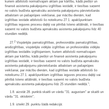
kuriem atbilstoši normatīvajam aktam par kārtību, kādā piešķir un
finansē asistenta pakalpojumu izglītības iestādē, ir tiesības saņemt
no valsts budžeta apmaksātu asistenta pakalpojumu pārvietošanās
atbalstam un pašaprūpes veikšanai, par mācību dienām, kad
izglītības iestāde atbilstoši šo noteikumu 27.1. apakšpunktam
izglītības ieguves procesu daļēji vai pilnībā īsteno attālināti, ir tiesības
saņemt no valsts budžeta apmaksātu asistenta pakalpojumu līdz 40
stundām nedēļā.
2
27.
Vispārējās pamatizglītības, profesionālās pamatizglītības,
arodizglītības, vispārējās vidējās izglītības un profesionālās vidējās
izglītības iestādēs izglītojamiem, kuriem atbilstoši normatīvajam
aktam par kārtību, kādā piešķir un finansē asistenta pakalpojumu
izglītības iestādē, ir tiesības saņemt no valsts budžeta apmaksātu
asistenta pakalpojumu pārvietošanās atbalstam un pašaprūpes
veikšanai, par mācību dienām, kad izglītības iestāde atbilstoši šo
noteikumu 27.1. apakšpunktam izglītības ieguves procesu daļēji vai
pilnībā īsteno attālināti, ir tiesības saņemt no valsts budžeta
apmaksātu asistenta pakalpojumu līdz 25 stundām nedēļā.";
1.8. aizstāt 28. punktā skaitli un vārdu "31. augustam" ar skaitli un
vārdu "31. oktobrim";
1.9. izteikt 29. punktu šādā redakcijā: