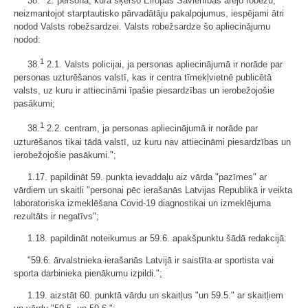
38.
2. persona, kura šķērso Eiropas Savienības ārējo robežu,
neizmantojot starptautisko pārvadātāju pakalpojumus, iespējami ātri
nodod Valsts robežsardzei. Valsts robežsardze šo apliecinājumu
nodod:
1
38.
2.1. Valsts policijai, ja personas apliecinājumā ir norāde par
personas uzturēšanos valstī, kas ir centra tīmekļvietnē publicētā
valsts, uz kuru ir attiecināmi īpašie piesardzības un ierobežojošie
pasākumi;
1
38.
2.2. centram, ja personas apliecinājumā ir norāde par
uzturēšanos tikai tādā valstī, uz kuru nav attiecināmi piesardzības un
ierobežojošie pasākumi.";
1.17. papildināt 59. punkta ievaddaļu aiz vārda "pazīmes" ar
vārdiem un skaitli "personai pēc ierašanās Latvijas Republikā ir veikta
laboratoriska izmeklēšana Covid-19 diagnostikai un izmeklējuma
rezultāts ir negatīvs";
1.18. papildināt noteikumus ar 59.6. apakšpunktu šādā redakcijā:
"59.6. ārvalstnieka ierašanās Latvijā ir saistīta ar sportista vai
sporta darbinieka pienākumu izpildi.";
1.19. aizstāt 60. punktā vārdu un skaitļus "un 59.5." ar skaitļiem