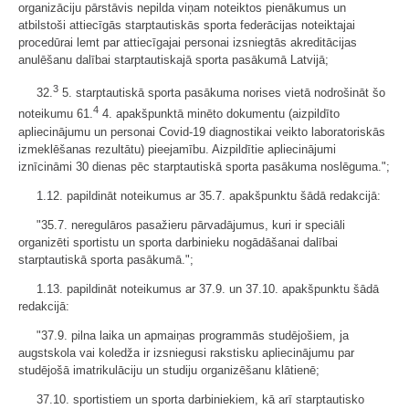
organizāciju pārstāvis nepilda viņam noteiktos pienākumus un
atbilstoši attiecīgās starptautiskās sporta federācijas noteiktajai
procedūrai lemt par attiecīgajai personai izsniegtās akreditācijas
anulēšanu dalībai starptautiskajā sporta pasākumā Latvijā;
3
32.
5. starptautiskā sporta pasākuma norises vietā nodrošināt šo
4
noteikumu 61.
4. apakšpunktā minēto dokumentu (aizpildīto
apliecinājumu un personai Covid-19 diagnostikai veikto laboratoriskās
izmeklēšanas rezultātu) pieejamību. Aizpildītie apliecinājumi
iznīcināmi 30 dienas pēc starptautiskā sporta pasākuma noslēguma.";
1.12. papildināt noteikumus ar 35.7. apakšpunktu šādā redakcijā:
"35.7. neregulāros pasažieru pārvadājumus, kuri ir speciāli
organizēti sportistu un sporta darbinieku nogādāšanai dalībai
starptautiskā sporta pasākumā.";
1.13. papildināt noteikumus ar 37.9. un 37.10. apakšpunktu šādā
redakcijā:
"37.9. pilna laika un apmaiņas programmās studējošiem, ja
augstskola vai koledža ir izsniegusi rakstisku apliecinājumu par
studējošā imatrikulāciju un studiju organizēšanu klātienē;
37.10. sportistiem un sporta darbiniekiem, kā arī starptautisko