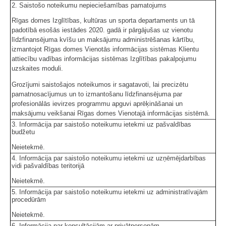
2. Saistošo noteikumu nepieciešamības pamatojums
Rīgas domes Izglītības, kultūras un sporta departaments un tā
padotībā esošās iestādes 2020. gadā ir pārgājušas uz vienotu
līdzfinansējuma kvīšu un maksājumu administrēšanas kārtību,
izmantojot Rīgas domes Vienotās informācijas sistēmas Klientu
attiecību vadības informācijas sistēmas Izglītības pakalpojumu
uzskaites moduli.
Grozījumi saistošajos noteikumos ir sagatavoti, lai precizētu
pamatnosacījumus un to izmantošanu līdzfinansējuma par
profesionālās ievirzes programmu apguvi aprēķināšanai un
maksājumu veikšanai Rīgas domes Vienotajā informācijas sistēmā.
3. Informācija par saistošo noteikumu ietekmi uz pašvaldības
budžetu
Neietekmē.
4. Informācija par saistošo noteikumu ietekmi uz uzņēmējdarbības
vidi pašvaldības teritorijā
Neietekmē.
5. Informācija par saistošo noteikumu ietekmi uz administratīvajām
procedūrām
Neietekmē.
6. Informācija par konsultācijām ar privātpersonām