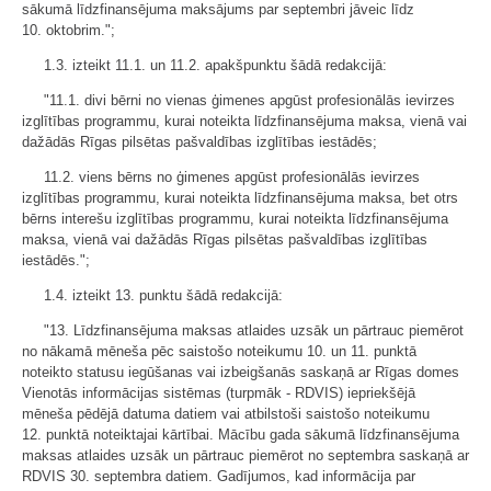
sākumā līdzfinansējuma maksājums par septembri jāveic līdz
10. oktobrim.";
1.3. izteikt 11.1. un 11.2. apakšpunktu šādā redakcijā:
"11.1. divi bērni no vienas ģimenes apgūst profesionālās ievirzes
izglītības programmu, kurai noteikta līdzfinansējuma maksa, vienā vai
dažādās Rīgas pilsētas pašvaldības izglītības iestādēs;
11.2. viens bērns no ģimenes apgūst profesionālās ievirzes
izglītības programmu, kurai noteikta līdzfinansējuma maksa, bet otrs
bērns interešu izglītības programmu, kurai noteikta līdzfinansējuma
maksa, vienā vai dažādās Rīgas pilsētas pašvaldības izglītības
iestādēs.";
1.4. izteikt 13. punktu šādā redakcijā:
"13. Līdzfinansējuma maksas atlaides uzsāk un pārtrauc piemērot
no nākamā mēneša pēc saistošo noteikumu 10. un 11. punktā
noteikto statusu iegūšanas vai izbeigšanās saskaņā ar Rīgas domes
Vienotās informācijas sistēmas (turpmāk - RDVIS) iepriekšējā
mēneša pēdējā datuma datiem vai atbilstoši saistošo noteikumu
12. punktā noteiktajai kārtībai. Mācību gada sākumā līdzfinansējuma
maksas atlaides uzsāk un pārtrauc piemērot no septembra saskaņā ar
RDVIS 30. septembra datiem. Gadījumos, kad informācija par