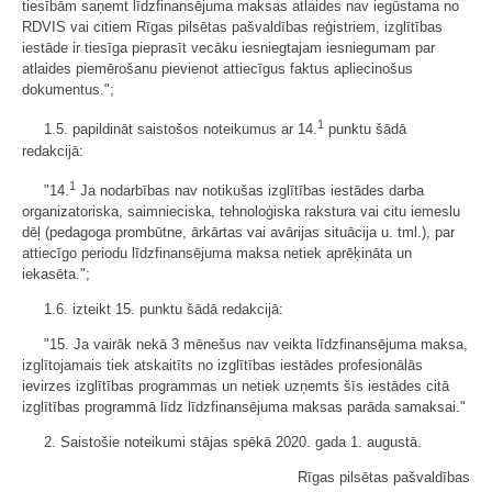
tiesībām saņemt līdzfinansējuma maksas atlaides nav iegūstama no
RDVIS vai citiem Rīgas pilsētas pašvaldības reģistriem, izglītības
iestāde ir tiesīga pieprasīt vecāku iesniegtajam iesniegumam par
atlaides piemērošanu pievienot attiecīgus faktus apliecinošus
dokumentus.";
1
1.5. papildināt saistošos noteikumus ar 14.
punktu šādā
redakcijā:
1
"14.
Ja nodarbības nav notikušas izglītības iestādes darba
organizatoriska, saimnieciska, tehnoloģiska rakstura vai citu iemeslu
dēļ (pedagoga prombūtne, ārkārtas vai avārijas situācija u. tml.), par
attiecīgo periodu līdzfinansējuma maksa netiek aprēķināta un
iekasēta.";
1.6. izteikt 15. punktu šādā redakcijā:
"15. Ja vairāk nekā 3 mēnešus nav veikta līdzfinansējuma maksa,
izglītojamais tiek atskaitīts no izglītības iestādes profesionālās
ievirzes izglītības programmas un netiek uzņemts šīs iestādes citā
izglītības programmā līdz līdzfinansējuma maksas parāda samaksai."
2. Saistošie noteikumi stājas spēkā 2020. gada 1. augustā.
Rīgas pilsētas pašvaldības