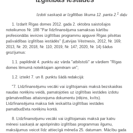
1
Izdoti saskaņā ar Izglītības likuma 12. panta 2.
daļu
1. Izdarīt Rīgas domes 2012. gada 2. oktobra saistošajos
noteikumos Nr. 188 "Par līdzfinansējuma samaksas kārtību
profesionālās ievirzes izglītības programmu apguvei Rīgas pilsētas
pašvaldības izglītības iestādēs" (Latvijas Vēstnesis, 2012, Nr. 169;
2013, Nr. 20; 2018, Nr. 110; 2019, Nr. 147; 2020, Nr. 14) šādus
grozījumus:
1.1. papildināt 4. punktu aiz vārda "atbilstoši" ar vārdiem "Rīgas
domes lēmumā noteiktajam apmēram un";
1.2. izteikt 7. un 8. punktu šādā redakcijā:
"7. Līdzfinansējumu vecāki vai izglītojamais maksā bezskaidras
naudas norēķinu veidā, pamatojoties uz izglītības iestādes izdotu
grāmatvedības attaisnojuma dokumentu (rēķins, kvīts).
Līdzfinansējuma maksa tiek ieskaitīta izglītības iestādes
pamatbudžeta norēķinu kontā.
8. Līdzfinansējumu vecāki vai izglītojamais maksā par katru
mēnesi saskaņā ar apstiprināto izglītības programmas ilgumu,
maksājumus veicot līdz attiecīgā mēneša 25. datumam. Mācību gada