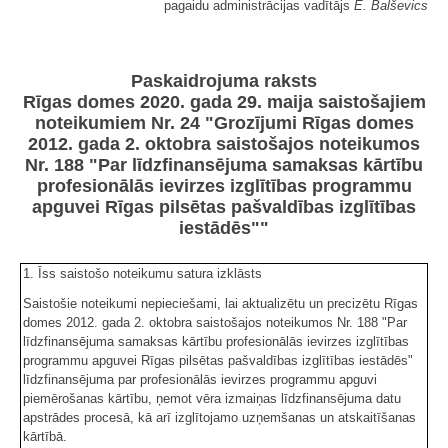
pagaidu administrācijas vadītājs
E. Balševics
Paskaidrojuma raksts
Rīgas domes 2020. gada 29. maija saistošajiem
noteikumiem Nr. 24 "Grozījumi Rīgas domes
2012. gada 2. oktobra saistošajos noteikumos
Nr. 188 "Par līdzfinansējuma samaksas kārtību
profesionālās ievirzes izglītības programmu
apguvei Rīgas pilsētas pašvaldības izglītības
iestādēs""
1. Īss saistošo noteikumu satura izklāsts
Saistošie noteikumi nepieciešami, lai aktualizētu un precizētu Rīgas
domes 2012. gada 2. oktobra saistošajos noteikumos Nr. 188 "Par
līdzfinansējuma samaksas kārtību profesionālās ievirzes izglītības
programmu apguvei Rīgas pilsētas pašvaldības izglītības iestādēs"
līdzfinansējuma par profesionālās ievirzes programmu apguvi
piemērošanas kārtību, ņemot vēra izmaiņas līdzfinansējuma datu
apstrādes procesā, kā arī izglītojamo uzņemšanas un atskaitīšanas
kārtībā.