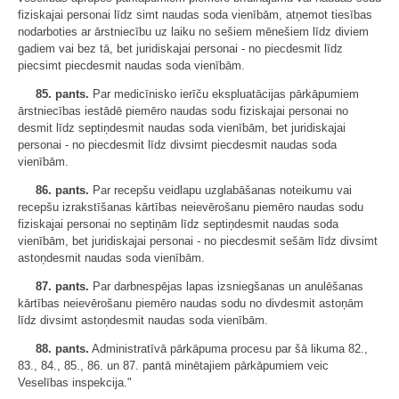
fiziskajai personai līdz simt naudas soda vienībām, atņemot tiesības
nodarboties ar ārstniecību uz laiku no sešiem mēnešiem līdz diviem
gadiem vai bez tā, bet juridiskajai personai - no piecdesmit līdz
piecsimt piecdesmit naudas soda vienībām.
85. pants.
Par medicīnisko ierīču ekspluatācijas pārkāpumiem
ārstniecības iestādē piemēro naudas sodu fiziskajai personai no
desmit līdz septiņdesmit naudas soda vienībām, bet juridiskajai
personai - no piecdesmit līdz divsimt piecdesmit naudas soda
vienībām.
86. pants.
Par recepšu veidlapu uzglabāšanas noteikumu vai
recepšu izrakstīšanas kārtības neievērošanu piemēro naudas sodu
fiziskajai personai no septiņām līdz septiņdesmit naudas soda
vienībām, bet juridiskajai personai - no piecdesmit sešām līdz divsimt
astoņdesmit naudas soda vienībām.
87. pants.
Par darbnespējas lapas izsniegšanas un anulēšanas
kārtības neievērošanu piemēro naudas sodu no divdesmit astoņām
līdz divsimt astoņdesmit naudas soda vienībām.
88. pants.
Administratīvā pārkāpuma procesu par šā likuma 82.,
83., 84., 85., 86. un 87. pantā minētajiem pārkāpumiem veic
Veselības inspekcija."