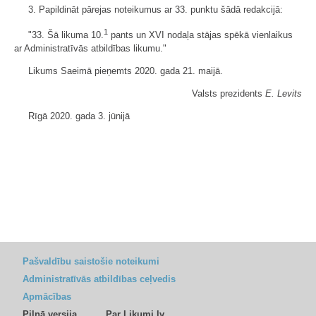
3. Papildināt pārejas noteikumus ar 33. punktu šādā redakcijā:
1
"33. Šā likuma 10.
pants un XVI nodaļa stājas spēkā vienlaikus
ar Administratīvās atbildības likumu."
Likums Saeimā pieņemts 2020. gada 21. maijā.
Valsts prezidents
E. Levits
Rīgā 2020. gada 3. jūnijā
Pašvaldību saistošie noteikumi
Administratīvās atbildības ceļvedis
Apmācības
Pilnā versija
Par Likumi.lv