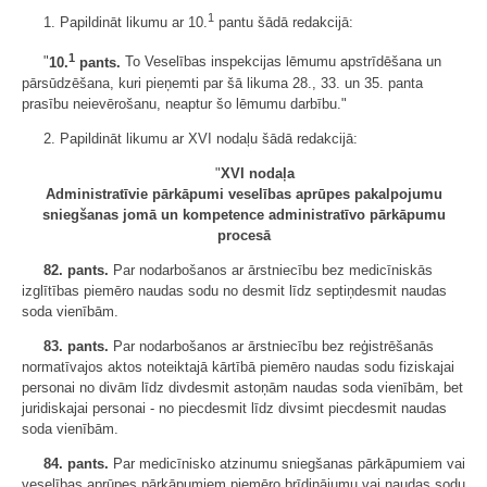
1
1. Papildināt likumu ar 10.
pantu šādā redakcijā:
1
"
10.
pants.
To Veselības inspekcijas lēmumu apstrīdēšana un
pārsūdzēšana, kuri pieņemti par šā likuma 28., 33. un 35. panta
prasību neievērošanu, neaptur šo lēmumu darbību."
2. Papildināt likumu ar XVI nodaļu šādā redakcijā:
"
XVI nodaļa
Administratīvie pārkāpumi veselības aprūpes pakalpojumu
sniegšanas jomā un kompetence administratīvo pārkāpumu
procesā
82. pants.
Par nodarbošanos ar ārstniecību bez medicīniskās
izglītības piemēro naudas sodu no desmit līdz septiņdesmit naudas
soda vienībām.
83. pants.
Par nodarbošanos ar ārstniecību bez reģistrēšanās
normatīvajos aktos noteiktajā kārtībā piemēro naudas sodu fiziskajai
personai no divām līdz divdesmit astoņām naudas soda vienībām, bet
juridiskajai personai - no piecdesmit līdz divsimt piecdesmit naudas
soda vienībām.
84. pants.
Par medicīnisko atzinumu sniegšanas pārkāpumiem vai
veselības aprūpes pārkāpumiem piemēro brīdinājumu vai naudas sodu