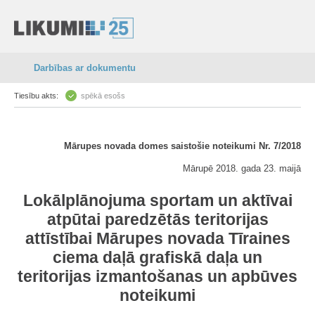
Darbības ar dokumentu
Tiesību akts:
spēkā esošs
Mārupes novada domes saistošie noteikumi Nr. 7/2018
Mārupē 2018. gada 23. maijā
Lokālplānojuma sportam un aktīvai
atpūtai paredzētās teritorijas
attīstībai Mārupes novada Tīraines
ciema daļā grafiskā daļa un
teritorijas izmantošanas un apbūves
noteikumi