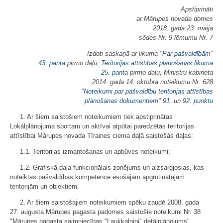
Apstiprināti
ar Mārupes novada domes
2018. gada 23. maija
sēdes Nr. 9 lēmumu Nr. 7
Izdoti saskaņā ar likuma "
Par pašvaldībām
"
43. panta
pirmo daļu,
Teritorijas attīstības plānošanas likuma
25. panta
pirmo daļu, Ministru kabineta
2014. gada 14. oktobra noteikumu Nr. 628
"
Noteikumi par pašvaldību teritorijas attīstības
plānošanas dokumentiem
"
91.
un
92. punktu
1. Ar šiem saistošiem noteikumiem tiek apstiprinātas
Lokālplānojuma sportam un aktīvai atpūtai paredzētās teritorijas
attīstībai Mārupes novada Tīraines ciema daļā saistošās daļas:
1.1. Teritorijas izmantošanas un apbūves noteikumi;
1.2. Grafiskā daļa funkcionālais zonējums un aizsargjoslas, kas
noteiktas pašvaldības kompetencē esošajām apgrūtinātajām
teritorijām un objektiem.
2. Ar šiem saistošajiem noteikumiem spēku zaudē 2008. gada
27. augusta Mārupes pagasta padomes saistošie noteikumi Nr. 38
"Mārupes pagasta saimniecības "Laukkalniņi" detālplānojums"