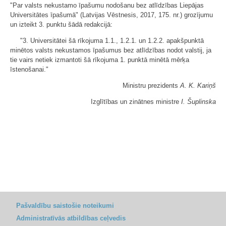
"Par valsts nekustamo īpašumu nodošanu bez atlīdzības Liepājas
Universitātes īpašumā" (Latvijas Vēstnesis, 2017, 175. nr.) grozījumu
un izteikt 3. punktu šādā redakcijā:
"3. Universitātei šā rīkojuma 1.1., 1.2.1. un 1.2.2. apakšpunktā
minētos valsts nekustamos īpašumus bez atlīdzības nodot valstij, ja
tie vairs netiek izmantoti šā rīkojuma 1. punktā minētā mērķa
īstenošanai."
Ministru prezidents
A. K. Kariņš
Izglītības un zinātnes ministre
I. Šuplinska
Pašvaldību saistošie noteikumi
Administratīvās atbildības ceļvedis