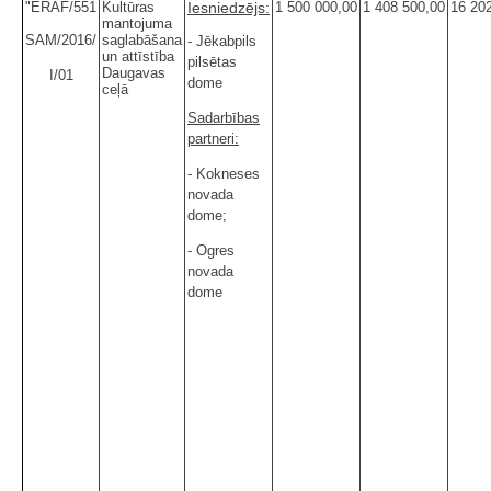
"ERAF/551
Kultūras
Iesniedzējs:
1 500 000,00
1 408 500,00
16 20
mantojuma
SAM/2016/
saglabāšana
- Jēkabpils
un attīstība
pilsētas
Daugavas
I/01
dome
ceļā
Sadarbības
partneri:
- Kokneses
novada
dome;
- Ogres
novada
dome