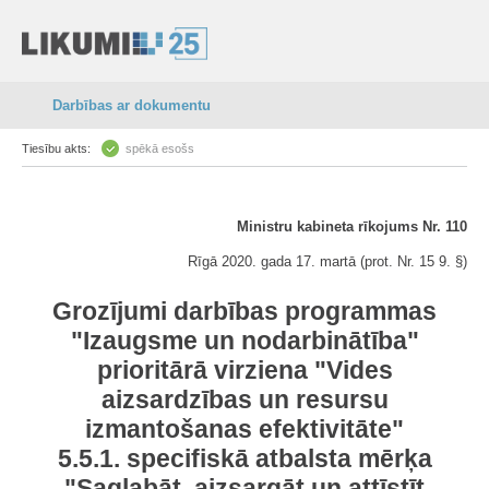
Darbības ar dokumentu
Tiesību akts:
spēkā esošs
Ministru kabineta rīkojums Nr. 110
Rīgā 2020. gada 17. martā (prot. Nr. 15 9. §)
Grozījumi darbības programmas
"Izaugsme un nodarbinātība"
prioritārā virziena "Vides
aizsardzības un resursu
izmantošanas efektivitāte"
5.5.1. specifiskā atbalsta mērķa
"Saglabāt, aizsargāt un attīstīt