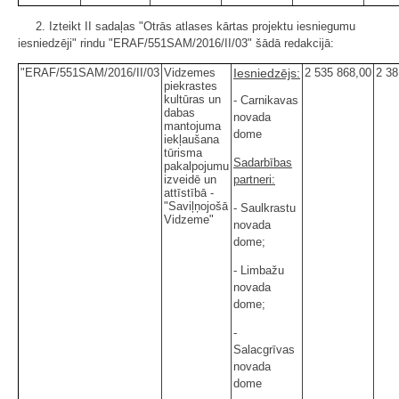
2. Izteikt II sadaļas "Otrās atlases kārtas projektu iesniegumu
iesniedzēji" rindu "ERAF/551SAM/2016/II/03" šādā redakcijā:
"ERAF/551SAM/2016/II/03
Vidzemes
Iesniedzējs:
2 535 868,00
2 38
piekrastes
kultūras un
- Carnikavas
dabas
novada
mantojuma
dome
iekļaušana
tūrisma
Sadarbības
pakalpojumu
izveidē un
partneri:
attīstībā -
"Saviļņojošā
- Saulkrastu
Vidzeme"
novada
dome;
- Limbažu
novada
dome;
-
Salacgrīvas
novada
dome