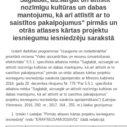
nozīmīgu kultūras un dabas
mantojumu, kā arī attīstīt ar to
saistītos pakalpojumus" pirmās un
otrās atlases kārtas projektu
iesniegumu iesniedzēju sarakstā
Izdarīt darbības programmas "Izaugsme un nodarbinātība"
prioritārā virziena "Vides aizsardzības un resursu izmantošanas
efektivitāte" 5.5.1. specifiskā atbalsta mērķa "Saglabāt, aizsargāt un
attīstīt nozīmīgu kultūras un dabas mantojumu, kā arī attīstīt ar to
saistītos pakalpojumus" pirmās un otrās atlases kārtas projektu
iesniegumu iesniedzēju sarakstā (apstiprināts ar Ministru kabineta
2016. gada 20. decembra rīkojumu Nr. 779 "Par 5.5.1. specifiskā
atbalsta mērķa "Saglabāt, aizsargāt un attīstīt nozīmīgu kultūras un
dabas mantojumu, kā arī attīstīt ar to saistītos pakalpojumus"
projektu iesniegumu iesniedzēju saraksta apstiprināšanu") (Latvijas
Vēstnesis, 2016, 250. nr.; 2017, 164., 255. nr.) šādus grozījumus:
1. Izteikt I sadaļas "Pirmās atlases kārtas projektu iesniegumu
iesniedzēji" rindu "ERAF/551SAM/2016/I/01" šādā redakcijā: