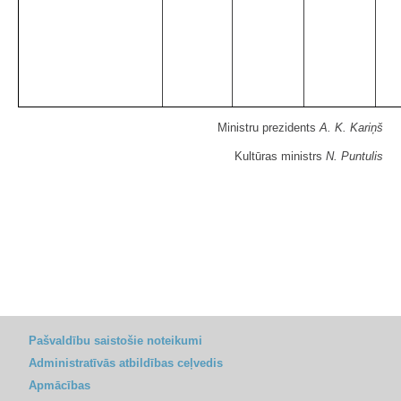
Ministru prezidents
A. K. Kariņš
Kultūras ministrs
N. Puntulis
Pašvaldību saistošie noteikumi
Administratīvās atbildības ceļvedis
Apmācības