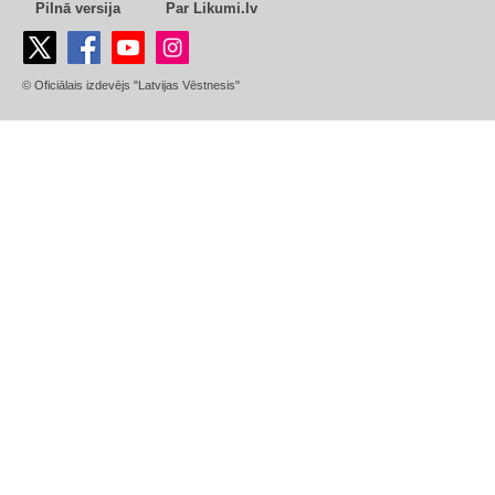
Pilnā versija
Par Likumi.lv
© Oficiālais izdevējs "Latvijas Vēstnesis"