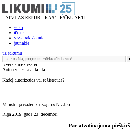
LATVIJAS REPUBLIKAS TIESĪBU AKTI
veidi
tēmas
visvairāk skatītie
jaunākie
uz sākumu
Izvērstā meklēšana
Autorizēties savā kontā
Kādēļ autorizēties vai reģistrēties?
Ministru prezidenta rīkojums Nr. 356
Rīgā 2019. gada 23. decembrī
Par atvaļinājuma piešķi