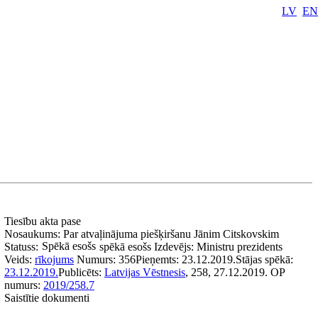
LV
EN
Tiesību akta pase
Nosaukums:
Par atvaļinājuma piešķiršanu Jānim Citskovskim
Spēkā esošs
Statuss:
spēkā esošs
Izdevējs:
Ministru prezidents
Veids:
rīkojums
Numurs:
356
Pieņemts:
23.12.2019.
Stājas spēkā:
23.12.2019.
Publicēts:
Latvijas Vēstnesis
, 258, 27.12.2019.
OP
numurs:
2019/258.7
Saistītie dokumenti