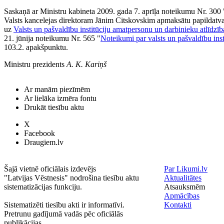
Saskaņā ar Ministru kabineta 2009. gada 7. aprīļa noteikumu Nr. 300 
Valsts kancelejas direktoram Jānim Citskovskim apmaksātu papildatvaļ
uz
Valsts un pašvaldību institūciju amatpersonu un darbinieku atlīdzī
21. jūnija noteikumu Nr. 565 "
Noteikumi par valsts un pašvaldību ins
103.2. apakšpunktu.
Ministru prezidents
A. K. Kariņš
Ar manām piezīmēm
Ar lielāka izmēra fontu
Drukāt tiesību aktu
X
Facebook
Draugiem.lv
Šajā vietnē oficiālais izdevējs
Par Likumi.lv
"Latvijas Vēstnesis" nodrošina tiesību aktu
Aktualitātes
sistematizācijas funkciju.
Atsauksmēm
Apmācības
Sistematizēti tiesību akti ir informatīvi.
Kontakti
Pretrunu gadījumā vadās pēc oficiālās
publikācijas.