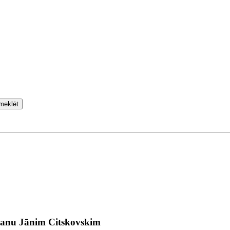
meklēt
ršanu Jānim Citskovskim