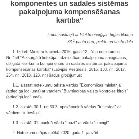
komponentes un sadales sistēmas
pakalpojuma kompensēšanas
kārtība"
Izdoti saskaņā ar Elektroenerģijas tirgus likuma
1
33.
panta otro, piekto un sesto daļu
1. Izdarīt Ministru kabineta 2016. gada 12. jūlija noteikumos
Nr. 459 "Aizsargātā lietotāja tirdzniecības pakalpojuma sniegšanas,
obligātā iepirkuma komponentes un sadales sistēmas pakalpojuma
kompensēšanas kārtība" (Latvijas Vēstnesis, 2016, 138. nr.; 2017,
254. nr.; 2018, 123. nr.) šādus grozījumus:
1.1. aizstāt noteikumu tekstā vārdus "Ekonomikas ministrija"
(attiecīgā locījumā) ar vārdiem "Būvniecības valsts kontroles birojs"
(attiecīgā locījumā);
1.2. aizstāt 30.1. un 30.3. apakšpunktā vārdus "ir tiesīga" ar
vārdiem "ir tiesīgs";
1.3. aizstāt 31. punktā vārdu "lauzt" ar vārdu "izbeigt".
2. Noteikumi stājas spēkā 2020. gada 1. janvārī.