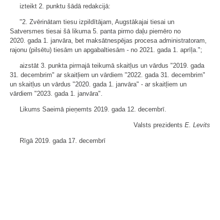
izteikt 2. punktu šādā redakcijā:
"2. Zvērinātam tiesu izpildītājam, Augstākajai tiesai un
Satversmes tiesai šā likuma 5. panta pirmo daļu piemēro no
2020. gada 1. janvāra, bet maksātnespējas procesa administratoram,
rajonu (pilsētu) tiesām un apgabaltiesām - no 2021. gada 1. aprīļa.";
aizstāt 3. punkta pirmajā teikumā skaitļus un vārdus "2019. gada
31. decembrim" ar skaitļiem un vārdiem "2022. gada 31. decembrim"
un skaitļus un vārdus "2020. gada 1. janvāra" - ar skaitļiem un
vārdiem "2023. gada 1. janvāra".
Likums Saeimā pieņemts 2019. gada 12. decembrī.
Valsts prezidents
E. Levits
Rīgā 2019. gada 17. decembrī