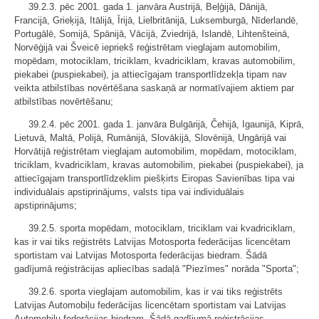
39.2.3. pēc 2001. gada 1. janvāra Austrijā, Beļģijā, Dānijā,
Francijā, Grieķijā, Itālijā, Īrijā, Lielbritānijā, Luksemburgā, Nīderlandē,
Portugālē, Somijā, Spānijā, Vācijā, Zviedrijā, Islandē, Lihtenšteinā,
Norvēģijā vai Šveicē iepriekš reģistrētam vieglajam automobilim,
mopēdam, motociklam, triciklam, kvadriciklam, kravas automobilim,
piekabei (puspiekabei), ja attiecīgajam transportlīdzekļa tipam nav
veikta atbilstības novērtēšana saskaņā ar normatīvajiem aktiem par
atbilstības novērtēšanu;
39.2.4. pēc 2001. gada 1. janvāra Bulgārijā, Čehijā, Igaunijā, Kiprā,
Lietuvā, Maltā, Polijā, Rumānijā, Slovākijā, Slovēnijā, Ungārijā vai
Horvātijā reģistrētam vieglajam automobilim, mopēdam, motociklam,
triciklam, kvadriciklam, kravas automobilim, piekabei (puspiekabei), ja
attiecīgajam transportlīdzeklim piešķirts Eiropas Savienības tipa vai
individuālais apstiprinājums, valsts tipa vai individuālais
apstiprinājums;
39.2.5. sporta mopēdam, motociklam, triciklam vai kvadriciklam,
kas ir vai tiks reģistrēts Latvijas Motosporta federācijas licencētam
sportistam vai Latvijas Motosporta federācijas biedram. Šādā
gadījumā reģistrācijas apliecības sadaļā "Piezīmes" norāda "Sporta";
39.2.6. sporta vieglajam automobilim, kas ir vai tiks reģistrēts
Latvijas Automobiļu federācijas licencētam sportistam vai Latvijas
Automobiļu federācijas biedram. Šādā gadījumā reģistrācijas