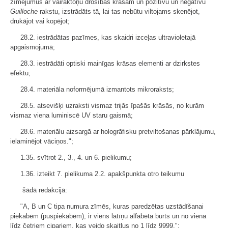
zīmējumus ar vairāktoņu drošības krāsām un pozitīvu un negatīvu
Guilloche
rakstu, izstrādāts tā, lai tas nebūtu viltojams skenējot,
drukājot vai kopējot;
28.2. iestrādātas pazīmes, kas skaidri izceļas ultravioletajā
apgaismojumā;
28.3. iestrādāti optiski mainīgas krāsas elementi ar dzirkstes
efektu;
28.4. materiāla noformējumā izmantots mikroraksts;
28.5. atsevišķi uzraksti vismaz trijās īpašās krāsās, no kurām
vismaz viena luminiscē UV staru gaismā;
28.6. materiālu aizsargā ar hologrāfisku pretviltošanas pārklājumu,
ielaminējot vāciņos.";
1.35. svītrot 2., 3., 4. un 6. pielikumu;
1.36. izteikt 7. pielikuma 2.2. apakšpunkta otro teikumu
šādā redakcijā:
"A, B un C tipa numura zīmēs, kuras paredzētas uzstādīšanai
piekabēm (puspiekabēm), ir viens latīņu alfabēta burts un no viena
līdz četriem cipariem, kas veido skaitļus no 1 līdz 9999.";