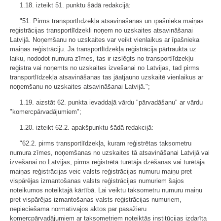
1.18. izteikt 51. punktu šādā redakcijā:
"51. Pirms transportlīdzekļa atsavināšanas un īpašnieka maiņas
reģistrācijas transportlīdzekli noņem no uzskaites atsavināšanai
Latvijā. Noņemšanu no uzskaites var veikt vienlaikus ar īpašnieka
maiņas reģistrāciju. Ja transportlīdzekļa reģistrācija pārtraukta uz
laiku, nododot numura zīmes, tas ir izslēgts no transportlīdzekļu
reģistra vai noņemts no uzskaites izvešanai no Latvijas, tad pirms
transportlīdzekļa atsavināšanas tas jāatjauno uzskaitē vienlaikus ar
noņemšanu no uzskaites atsavināšanai Latvijā.";
1.19. aizstāt 62. punkta ievaddaļā vārdu "pārvadāšanu" ar vārdu
"komercpārvadājumiem";
1.20. izteikt 62.2. apakšpunktu šādā redakcijā:
"62.2. pirms transportlīdzekļa, kuram reģistrētas taksometru
numura zīmes, noņemšanas no uzskaites tā atsavināšanai Latvijā vai
izvešanai no Latvijas, pirms reģistrētā turētāja dzēšanas vai turētāja
maiņas reģistrācijas veic valsts reģistrācijas numuru maiņu pret
vispārējas izmantošanas valsts reģistrācijas numuriem šajos
noteikumos noteiktajā kārtībā. Lai veiktu taksometru numuru maiņu
pret vispārējas izmantošanas valsts reģistrācijas numuriem,
nepieciešama normatīvajos aktos par pasažieru
komercpārvadājumiem ar taksometriem noteiktās institūcijas izdarīta