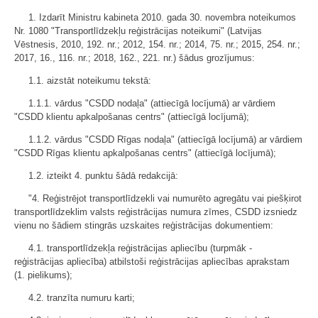
1. Izdarīt Ministru kabineta 2010. gada 30. novembra noteikumos
Nr. 1080 "Transportlīdzekļu reģistrācijas noteikumi" (Latvijas
Vēstnesis, 2010, 192. nr.; 2012, 154. nr.; 2014, 75. nr.; 2015, 254. nr.;
2017, 16., 116. nr.; 2018, 162., 221. nr.) šādus grozījumus:
1.1. aizstāt noteikumu tekstā:
1.1.1. vārdus "CSDD nodaļa" (attiecīgā locījumā) ar vārdiem
"CSDD klientu apkalpošanas centrs" (attiecīgā locījumā);
1.1.2. vārdus "CSDD Rīgas nodaļa" (attiecīgā locījumā) ar vārdiem
"CSDD Rīgas klientu apkalpošanas centrs" (attiecīgā locījumā);
1.2. izteikt 4. punktu šādā redakcijā:
"4. Reģistrējot transportlīdzekli vai numurēto agregātu vai piešķirot
transportlīdzeklim valsts reģistrācijas numura zīmes, CSDD izsniedz
vienu no šādiem stingrās uzskaites reģistrācijas dokumentiem:
4.1. transportlīdzekļa reģistrācijas apliecību (turpmāk -
reģistrācijas apliecība) atbilstoši reģistrācijas apliecības aprakstam
(1. pielikums);
4.2. tranzīta numuru karti;