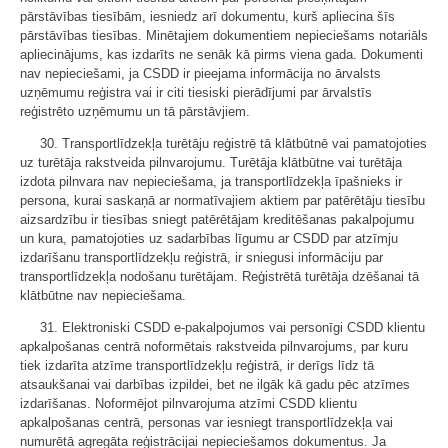
pārstāvības tiesībām, iesniedz arī dokumentu, kurš apliecina šīs
pārstāvības tiesības. Minētajiem dokumentiem nepieciešams notariāls
apliecinājums, kas izdarīts ne senāk kā pirms viena gada. Dokumenti
nav nepieciešami, ja CSDD ir pieejama informācija no ārvalsts
uzņēmumu reģistra vai ir citi tiesiski pierādījumi par ārvalstīs
reģistrēto uzņēmumu un tā pārstāvjiem.
30. Transportlīdzekļa turētāju reģistrē tā klātbūtnē vai pamatojoties
uz turētāja rakstveida pilnvarojumu. Turētāja klātbūtne vai turētāja
izdota pilnvara nav nepieciešama, ja transportlīdzekļa īpašnieks ir
persona, kurai saskaņā ar normatīvajiem aktiem par patērētāju tiesību
aizsardzību ir tiesības sniegt patērētājam kreditēšanas pakalpojumu
un kura, pamatojoties uz sadarbības līgumu ar CSDD par atzīmju
izdarīšanu transportlīdzekļu reģistrā, ir sniegusi informāciju par
transportlīdzekļa nodošanu turētājam. Reģistrētā turētāja dzēšanai tā
klātbūtne nav nepieciešama.
31. Elektroniski CSDD e-pakalpojumos vai personīgi CSDD klientu
apkalpošanas centrā noformētais rakstveida pilnvarojums, par kuru
tiek izdarīta atzīme transportlīdzekļu reģistrā, ir derīgs līdz tā
atsaukšanai vai darbības izpildei, bet ne ilgāk kā gadu pēc atzīmes
izdarīšanas. Noformējot pilnvarojuma atzīmi CSDD klientu
apkalpošanas centrā, personas var iesniegt transportlīdzekļa vai
numurētā agregāta reģistrācijai nepieciešamos dokumentus. Ja