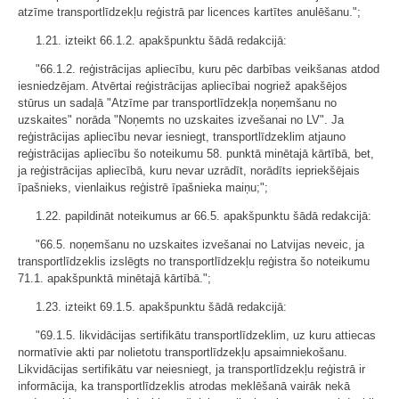
atzīme transportlīdzekļu reģistrā par licences kartītes anulēšanu.";
1.21. izteikt 66.1.2. apakšpunktu šādā redakcijā:
"66.1.2. reģistrācijas apliecību, kuru pēc darbības veikšanas atdod
iesniedzējam. Atvērtai reģistrācijas apliecībai nogriež apakšējos
stūrus un sadaļā "Atzīme par transportlīdzekļa noņemšanu no
uzskaites" norāda "Noņemts no uzskaites izvešanai no LV". Ja
reģistrācijas apliecību nevar iesniegt, transportlīdzeklim atjauno
reģistrācijas apliecību šo noteikumu 58. punktā minētajā kārtībā, bet,
ja reģistrācijas apliecībā, kuru nevar uzrādīt, norādīts iepriekšējais
īpašnieks, vienlaikus reģistrē īpašnieka maiņu;";
1.22. papildināt noteikumus ar 66.5. apakšpunktu šādā redakcijā:
"66.5. noņemšanu no uzskaites izvešanai no Latvijas neveic, ja
transportlīdzeklis izslēgts no transportlīdzekļu reģistra šo noteikumu
71.1. apakšpunktā minētajā kārtībā.";
1.23. izteikt 69.1.5. apakšpunktu šādā redakcijā:
"69.1.5. likvidācijas sertifikātu transportlīdzeklim, uz kuru attiecas
normatīvie akti par nolietotu transportlīdzekļu apsaimniekošanu.
Likvidācijas sertifikātu var neiesniegt, ja transportlīdzekļu reģistrā ir
informācija, ka transportlīdzeklis atrodas meklēšanā vairāk nekā