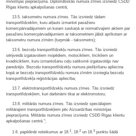
ministrijas pieprasījuma. Diplomātiskās numura zīmes izsniedz CSDD
Rīgas klientu apkalpošanas centrā;
13.5. taksometru numura zīmes. Tās izsniedz tādam
transportlīdzeklim, kuru atļauts izmantot pasažieru
komercpārvadājumiem un kuram saskaņā ar normatīvajiem aktiem par
pasažieru komercpārvadājumiem ar taksometriem jābūt aprīkotam ar
taksometru numura zīmēm (turpmāk - taksometrs);
13.6. bezceļu transportlīdzekļu numura zīmes. Tās izsniedz
sērijveidā izgatavotiem mopēdiem, motocikliem, tricikliem un
kvadricikliem, kuru izmantošanu ceļu satiksmē izgatavotājs nav
paredzējis. Bezceļu transportlīdzekļu numura piešķiršanu apliecina
kopā ar bezceļu transportlīdzekļu numura zīmēm izsniegta bezceļu
transportlīdzekļa reģistrācijas apliecība;
13.7. elektrotransportlīdzekļu numura zīmes. Tās izsniedz
transportlīdzekļiem, kuri darbināmi tikai ar elektromotoru;
13.8. militārās numura zīmes. Tās izsniedz speciālajiem
militārajiem transportlīdzekļiem pēc Aizsardzības ministrijas
pieprasījuma. Militārās numura zīmes izsniedz CSDD Rīgas klientu
apkalpošanas centrā.";
1
2
3
1.6. papildināt noteikumus ar 18.
, 18.
un 18.
punktu šādā