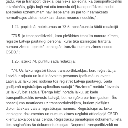
gadu, vai ja transportlīdzekļa īpašnieks apliecina, ka transportlīdzeklis
ir iznīcināts, gājis bojā vai citu iemeslu dēļ transportlīdzekli nodot
apstrādes uzņēmumam nav iespējams un par to ir samaksāts
normatīvajos aktos noteiktais dabas resursu nodoklis;";
1.24. papildināt noteikumus ar 73.5. apakšpunktu šādā redakcijā:
"73.5. ja transportlīdzekli, kam piešķirtas tranzīta numura zīmes,
reģistrē Latvijā pastāvīgi personai, kurai tika izsniegtas tranzīta
numura zīmes, iepriekš izsniegtās tranzīta numura zīmes nodod
CSDD.";
1.25. izteikt 74. punktu šādā redakcijā:
"74. Uz laiku reģistrē tādus transportlīdzekļus, kuru reģistrācija
Latvijā ir atļauta un kuri ir ārvalsts personas īpašumā un ievesti
Latvijā uz laiku bez nodoma tos reģistrēt Latvijā pastāvīgi. Šādā
gadījumā reģistrācijas apliecības sadaļā "Piezīmes" norāda "Ievests
uz laiku", bet sadaļā "Derīga līdz" norāda laiku, uz kādu
transportlīdzeklis ievests Latvijā, bet ne ilgāku par trim gadiem. Šis
nosacījums neattiecas uz transportlīdzekļiem, kuriem piešķirts
diplomātiskais valsts reģistrācijas numurs. Reģistrācijai uz laiku
iesniegtos dokumentus un numura zīmes uzglabā attiecīgajā CSDD
klientu apkalpošanas centrā. Reģistrāciju pamatojošo dokumentu lietā
tiek saglabātas šo dokumentu kopijas. Noņemot transportlīdzekli no