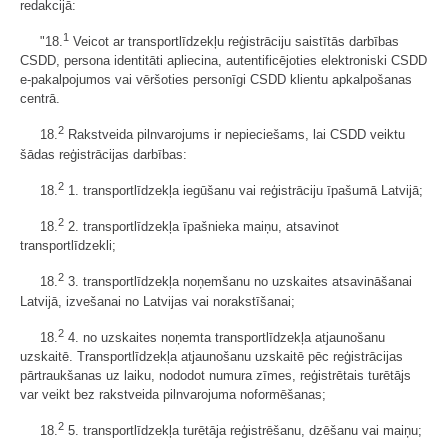
redakcijā:
1
"18.
Veicot ar transportlīdzekļu reģistrāciju saistītās darbības
CSDD, persona identitāti apliecina, autentificējoties elektroniski CSDD
e-pakalpojumos vai vēršoties personīgi CSDD klientu apkalpošanas
centrā.
2
18.
Rakstveida pilnvarojums ir nepieciešams, lai CSDD veiktu
šādas reģistrācijas darbības:
2
18.
1. transportlīdzekļa iegūšanu vai reģistrāciju īpašumā Latvijā;
2
18.
2. transportlīdzekļa īpašnieka maiņu, atsavinot
transportlīdzekli;
2
18.
3. transportlīdzekļa noņemšanu no uzskaites atsavināšanai
Latvijā, izvešanai no Latvijas vai norakstīšanai;
2
18.
4. no uzskaites noņemta transportlīdzekļa atjaunošanu
uzskaitē. Transportlīdzekļa atjaunošanu uzskaitē pēc reģistrācijas
pārtraukšanas uz laiku, nododot numura zīmes, reģistrētais turētājs
var veikt bez rakstveida pilnvarojuma noformēšanas;
2
18.
5. transportlīdzekļa turētāja reģistrēšanu, dzēšanu vai maiņu;