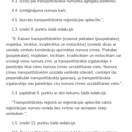
4.3. izziņu par transportlīdzekļa numurētā agregāta piederību;
4.4. izmēģinājuma numura karti;
4.5. bezceļu transportlīdzekļa reģistrācijas apliecību.";
1.3. izteikt 8. punktu šādā redakcijā:
"8. Katram transportlīdzeklim (izņemot piekabes (puspiekabes),
mopēdus, triciklus, kvadriciklus un motociklus) izsniedz divas ar
vienādu simbolu kombināciju apzīmētas numura zīmes. Piekabei
(puspiekabei), mopēdam, triciklam, kvadriciklam un motociklam var
izsniegt vienu numura zīmi, ja transportlīdzekļa izgatavotājs ir
paredzējis tikai vienu numura zīmes uzstādīšanas vietu. Numura
zīmes transportlīdzeklim uzstāda vertikālā stāvoklī, centrējot tās
perpendikulāri transportlīdzekļa garenasij, ja transportlīdzekļa
izgatavotājs nav paredzējis citu numura zīmes uzstādīšanas vietu.";
1.4. papildināt 9. punktu ar otro teikumu šādā redakcijā:
"Transportlīdzekļu reģistrā un reģistrācijas apliecībā valsts
reģistrācijas numuru norāda bez svītras vai atstarpes starp
simboliem.";
1.5. izteikt 13. punktu šādā redakcijā: