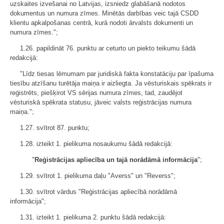
uzskaites izvešanai no Latvijas, izsniedz glabāšanā nodotos
dokumentus un numura zīmes. Minētās darbības veic tajā CSDD
klientu apkalpošanas centrā, kurā nodoti ārvalsts dokumenti un
numura zīmes.";
1.26. papildināt 76. punktu ar ceturto un piekto teikumu šādā
redakcijā:
"Līdz tiesas lēmumam par juridiskā fakta konstatāciju par īpašuma
tiesību atzīšanu turētāja maiņa ir aizliegta. Ja vēsturiskais spēkrats ir
reģistrēts, piešķirot VS sērijas numura zīmes, tad, zaudējot
vēsturiskā spēkrata statusu, jāveic valsts reģistrācijas numura
maiņa.";
1.27. svītrot 87. punktu;
1.28. izteikt 1. pielikuma nosaukumu šādā redakcijā:
"
Reģistrācijas apliecība un tajā norādāmā informācija
";
1.29. svītrot 1. pielikuma daļu "Averss" un "Reverss";
1.30. svītrot vārdus "Reģistrācijas apliecībā norādāmā
informācija";
1.31. izteikt 1. pielikuma 2. punktu šādā redakcijā: