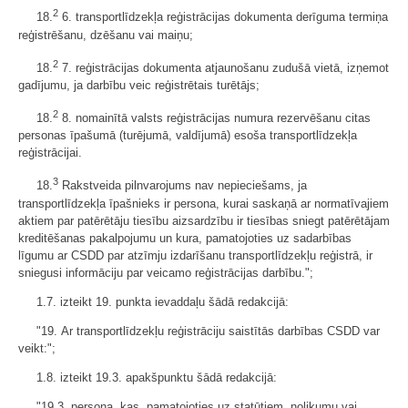
2
18.
6. transportlīdzekļa reģistrācijas dokumenta derīguma termiņa
reģistrēšanu, dzēšanu vai maiņu;
2
18.
7. reģistrācijas dokumenta atjaunošanu zudušā vietā, izņemot
gadījumu, ja darbību veic reģistrētais turētājs;
2
18.
8. nomainītā valsts reģistrācijas numura rezervēšanu citas
personas īpašumā (turējumā, valdījumā) esoša transportlīdzekļa
reģistrācijai.
3
18.
Rakstveida pilnvarojums nav nepieciešams, ja
transportlīdzekļa īpašnieks ir persona, kurai saskaņā ar normatīvajiem
aktiem par patērētāju tiesību aizsardzību ir tiesības sniegt patērētājam
kreditēšanas pakalpojumu un kura, pamatojoties uz sadarbības
līgumu ar CSDD par atzīmju izdarīšanu transportlīdzekļu reģistrā, ir
sniegusi informāciju par veicamo reģistrācijas darbību.";
1.7. izteikt 19. punkta ievaddaļu šādā redakcijā:
"19. Ar transportlīdzekļu reģistrāciju saistītās darbības CSDD var
veikt:";
1.8. izteikt 19.3. apakšpunktu šādā redakcijā:
"19.3. persona, kas, pamatojoties uz statūtiem, nolikumu vai