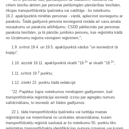
citiem tiesību aktiem par personai piešķirtajām pārstāvības tiesībām,
rīkojas transportlīdzekļa īpašnieka vai valdītāja - šo noteikumu
16.2. apakšpunktā minētās personas - vārdā, apliecinot iesniegumu ar
parakstu. Šādā gadījumā persona iesniegumā norāda arī sava amata
nosaukumu un paraksta atšifrējumu. CSDD pārliecinās par personas
paraksta tiesībām, ja tā pārstāv juridisko personu, kas reģistrēta kādā
no Uzņēmumu reģistra vestajiem reģistriem;";
1.9. svītrot 19.4. un 19.5. apakšpunktā vārdus "un iesniedzot tā
kopiju";
2
2
1.10. aizstāt 19.11. apakšpunktā skaitli "19.
" ar skaitli "18.
";
2
1.11. svītrot 19.
punktu;
1.12. izteikt 22. punktu šādā redakcijā:
"22. Papildus šajos noteikumos minētajiem gadījumiem, kad
transportlīdzekļa reģistrācijai iesniedz izziņu par agregātu numuru
salīdzināšanu, to iesniedz arī šādos gadījumos:
22.1. tāda transportlīdzekļa īpašnieka vai turētāja maiņas
reģistrācijai vai noņemšanai no uzskaites atsavināšanai, kuram
transportlīdzekļu reģistrā saskaņā ar šo noteikumu 55. punktu tiks
reģistrētas transportlīdzekļa identifikācijas numura izmaiņas vai kuram