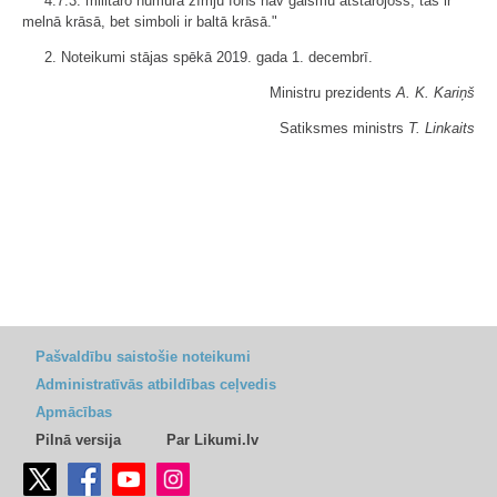
4.7.3. militāro numura zīmju fons nav gaismu atstarojošs, tas ir
melnā krāsā, bet simboli ir baltā krāsā."
2. Noteikumi stājas spēkā 2019. gada 1. decembrī.
Ministru prezidents
A. K. Kariņš
Satiksmes ministrs
T. Linkaits
Pašvaldību saistošie noteikumi
Administratīvās atbildības ceļvedis
Apmācības
Pilnā versija
Par Likumi.lv