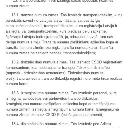
"13. Transportlīdzeklim var izsniegt šādas speciālas nozīmes
numura zīmes:
13.1. tranzīta numura zīmes. Tās izsniedz transportlīdzeklim, kuru
paredzēts izvest no Latvijas atsavināšanai vai pastāvīgai
ekspluatācijai ārvalstī, transportlīdzeklim, kura reģistrācija Latvijā ir
aizliegta, vai transportlīdzeklim, kurš piedalās ceļu satiksmē,
šķērsojot Latvijas teritoriju tranzītā, ja, iebraucot Latvijā, tam nav
derīgu numura zīmju. Tranzīta numura piešķiršanu apliecina kopā ar
tranzīta numura zīmēm izsniegta tranzīta numura karte. Tranzīta
numura zīmes neizsniedz bezceļu transportlīdzekļiem;
13.2. tirdzniecības numura zīmes. Tās izsniedz CSDD reģistrētiem
komersantiem, kas nodarbojas ar transportlīdzekļu tirdzniecību
(turpmāk - tirdzniecības uzņēmums). Tirdzniecības numura
piešķiršanu apliecina transportlīdzekļu reģistrā noformēta tirdzniecības
numura karte;
13.3. izmēģinājuma numura zīmes. Tās izsniedz personai, kura
izmēģina jaunbūvētos vai pārbūvētos transportlīdzekļus.
Izmēģinājuma numura piešķiršanu apliecina kopā ar izmēģinājuma
numura zīmēm izsniegta izmēģinājuma numura karte. Izmēģinājuma
numura zīmes izsniedz CSDD Reģistrācijas departamentā;
13.4. diplomātiskās numura zīmes. Tās izsniedz pēc Ārlietu