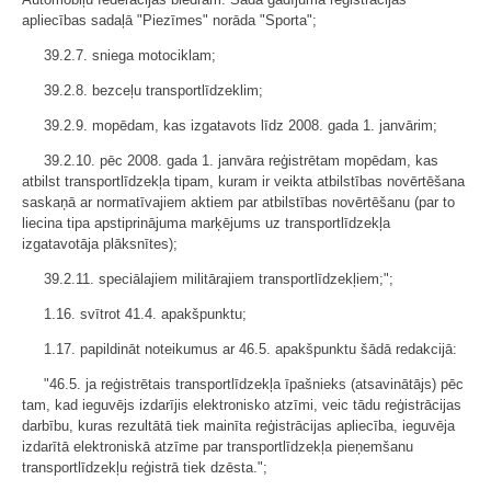
apliecības sadaļā "Piezīmes" norāda "Sporta";
39.2.7. sniega motociklam;
39.2.8. bezceļu transportlīdzeklim;
39.2.9. mopēdam, kas izgatavots līdz 2008. gada 1. janvārim;
39.2.10. pēc 2008. gada 1. janvāra reģistrētam mopēdam, kas
atbilst transportlīdzekļa tipam, kuram ir veikta atbilstības novērtēšana
saskaņā ar normatīvajiem aktiem par atbilstības novērtēšanu (par to
liecina tipa apstiprinājuma marķējums uz transportlīdzekļa
izgatavotāja plāksnītes);
39.2.11. speciālajiem militārajiem transportlīdzekļiem;";
1.16. svītrot 41.4. apakšpunktu;
1.17. papildināt noteikumus ar 46.5. apakšpunktu šādā redakcijā:
"46.5. ja reģistrētais transportlīdzekļa īpašnieks (atsavinātājs) pēc
tam, kad ieguvējs izdarījis elektronisko atzīmi, veic tādu reģistrācijas
darbību, kuras rezultātā tiek mainīta reģistrācijas apliecība, ieguvēja
izdarītā elektroniskā atzīme par transportlīdzekļa pieņemšanu
transportlīdzekļu reģistrā tiek dzēsta.";