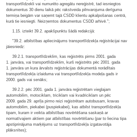
transportlīdzekli vai numurēto agregātu nereģistrē, tad iesniegtos
dokumentus 30 dienu laikā pēc rakstveida pilnvarojuma derīguma
termiņa beigām var saņemt tajā CSDD klientu apkalpošanas centrā,
kurā tie iesniegti. Neizņemtos dokumentus CSDD arhivē.";
1.15. izteikt 39.2. apakšpunktu šādā redakcijā:
"39.2. atbilstības apliecinājums transportlīdzekļa reģistrācijai nav
jāiesniedz:
39.2.1. transportlīdzeklim, kas reģistrēts pirms 2001. gada
1. janvāra, vai transportlīdzeklim, kurš reģistrēts pēc 2001. gada
1. janvāra un kura ārvalsts reģistrācijas dokumentā norādītais
transportlīdzekļa izlaiduma vai transportlīdzekļa modeļa gads ir
2000. gads vai senāks;
39.2.2. pēc 2001. gada 1. janvāra reģistrētam vieglajam
automobilim, motociklam, triciklam vai kvadriciklam un pēc
2009. gada 29. aprīļa pirmo reizi reģistrētam autobusam, kravas
automobilim, piekabei (puspiekabei), kas atbilst transportlīdzekļa
tipam, kuram ir veikta atbilstības novērtēšana saskaņā ar
normatīvajiem aktiem par atbilstības novērtēšanu (par to liecina tipa
apstiprinājuma marķējums uz transportlīdzekļa izgatavotāja
plāksnītes);