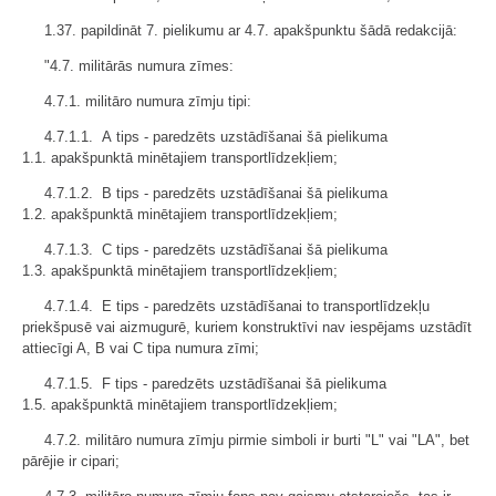
1.37. papildināt 7. pielikumu ar 4.7. apakšpunktu šādā redakcijā:
"4.7. militārās numura zīmes:
4.7.1. militāro numura zīmju tipi:
4.7.1.1. A tips - paredzēts uzstādīšanai šā pielikuma
1.1. apakšpunktā minētajiem transportlīdzekļiem;
4.7.1.2. B tips - paredzēts uzstādīšanai šā pielikuma
1.2. apakšpunktā minētajiem transportlīdzekļiem;
4.7.1.3. C tips - paredzēts uzstādīšanai šā pielikuma
1.3. apakšpunktā minētajiem transportlīdzekļiem;
4.7.1.4. E tips - paredzēts uzstādīšanai to transportlīdzekļu
priekšpusē vai aizmugurē, kuriem konstruktīvi nav iespējams uzstādīt
attiecīgi A, B vai C tipa numura zīmi;
4.7.1.5. F tips - paredzēts uzstādīšanai šā pielikuma
1.5. apakšpunktā minētajiem transportlīdzekļiem;
4.7.2. militāro numura zīmju pirmie simboli ir burti "L" vai "LA", bet
pārējie ir cipari;