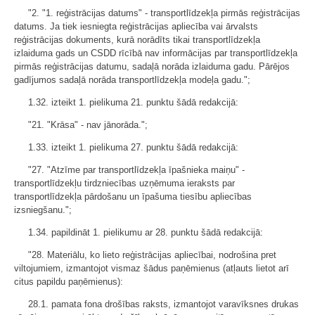
"2. "1. reģistrācijas datums" - transportlīdzekļa pirmās reģistrācijas
datums. Ja tiek iesniegta reģistrācijas apliecība vai ārvalsts
reģistrācijas dokuments, kurā norādīts tikai transportlīdzekļa
izlaiduma gads un CSDD rīcībā nav informācijas par transportlīdzekļa
pirmās reģistrācijas datumu, sadaļā norāda izlaiduma gadu. Pārējos
gadījumos sadaļā norāda transportlīdzekļa modeļa gadu.";
1.32. izteikt 1. pielikuma 21. punktu šādā redakcijā:
"21. "Krāsa" - nav jānorāda.";
1.33. izteikt 1. pielikuma 27. punktu šādā redakcijā:
"27. "Atzīme par transportlīdzekļa īpašnieka maiņu" -
transportlīdzekļu tirdzniecības uzņēmuma ieraksts par
transportlīdzekļa pārdošanu un īpašuma tiesību apliecības
izsniegšanu.";
1.34. papildināt 1. pielikumu ar 28. punktu šādā redakcijā:
"28. Materiālu, ko lieto reģistrācijas apliecībai, nodrošina pret
viltojumiem, izmantojot vismaz šādus paņēmienus (atļauts lietot arī
citus papildu paņēmienus):
28.1. pamata fona drošības raksts, izmantojot varavīksnes drukas