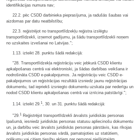
identifikācijas numura nav;
22.2. pēc CSDD darbinieka pieprasījuma, ja radušās šaubas vai
aizdomas par datu neatbilstību;
22.3. reģistrējot no transportlīdzekļu reģistra izslēgtu
transportlīdzekli, izņemot gadījumu, ja šādu transportlīdzekli noņem
no uzskaites izvešanai no Latvijas.";
1.13. izteikt 28. punktu šādā redakcijā:
"28. Transportlīdzekļa reģistrāciju veic jebkurā CSDD klientu
apkalpošanas centrā vai elektroniski, ja šādas darbības veikšana ir
nodrošināta CSDD e-pakalpojumos. Ja reģistrāciju veic CSDD e-
pakalpojumos un reģistrācijas rezultātā izsniedz jaunu reģistrācijas
dokumentu, tad iepriekš izsniegto dokumentu uzskata par nederīgu un
nodod CSDD klientu apkalpošanas centrā vai iznīcina patstāvīgi.";
1
1.14. izteikt 29.
, 30. un 31. punktu šādā redakcijā:
1
"29.
Reģistrējot transportlīdzekli ārvalsts juridiskās personas
īpašumā, iesniedz juridiskās personas statusu apliecinošu dokumentu
un, ja darbību veic ārvalsts juridiskās personas pārstāvis, kas rīkojas
ārvalsts juridiskās personas vārdā, pamatojoties uz statūtiem,
nolikumu vai citiem tiesību aktiem par personai piešķirtajām