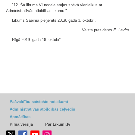
"12. Šā likuma VI nodaļa stājas spēkā vienlaikus ar
Administratīvās atbildības likumu."
Likums Saeimā pieņemts 2019. gada 3. oktobrī.
Valsts prezidents
E. Levits
Rīgā 2019. gada 18. oktobrī
Pašvaldību saistošie noteikumi
Administratīvās atbildības ceļvedis
Apmācības
Pilnā versija
Par Likumi.lv