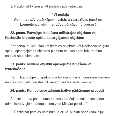
1. Papildināt likumu ar VI nodaļu šādā redakcijā:
"
VI nodaļa
Administratīvie pārkāpumi valsts aizsardzības jomā un
kompetence administratīvo pārkāpumu procesā
22. pants. Patvaļīga iekļūšana militārajos objektos vai
Nacionālo bruņoto spēku apsargājamos objektos
Par patvaļīgu iekļūšanu militārajos objektos vai Nacionālo bruņoto
spēku apsargājamos objektos piemēro naudas sodu līdz trīssimt
naudas soda vienībām.
23. pants. Militāro objektu aprīkojuma bojāšana vai
iznīcināšana
Par militāro objektu aprīkojuma bojāšanu vai iznīcināšanu piemēro
naudas sodu līdz piecdesmit sešām naudas soda vienībām.
24. pants.
Kompetence administratīvo pārkāpumu procesā
Administratīvā pārkāpuma procesu par šajā nodaļā minētajiem
administratīvajiem pārkāpumiem veic Militārā policija."
2. Papildināt pārejas noteikumus ar 12. punktu šādā redakcijā: