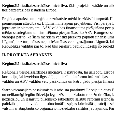
Reģionālā tiesībaizsardzības iniciatīva
: tāda projekta izstrāde un a
tiesībaizsardzības iestādēm Eiropā.
Projekta apraksts un projekta rezultatīvie mērķi ir izklāstīti turpmāk II
piemērojami attiecībā uz Līgumā minētajiem projektiem. Visi pārējie 
joprojām ir piemērojami. ASV valdības finansējuma piešķiršana pēc paš
mērķu sasniegšanu un finansējuma pieejamības, ko ASV Kongress san
vienojas par to, ka šiem mērķiem var tikt piešķirts papildu finansējum
Līgumā, bez turpmākas nepieciešamības veikt grozījumus Līgumā, lai
Republikas valdību par to, kad tiks piešķirti papildu līdzekļi šo projek
II. PROJEKTA APRAKSTS
Reģionālā tiesībaizsardzības iniciatīva
Reģionālā tiesībaizsardzības iniciatīva ir izstrādāta, lai uzlabotu Eirop
korupciju, lai izveidotu ilgtspējīgu, neitrālu platformu informācijas ap
valdība un ASV valdība veic pasākumus un katru gadu piešķir finans
Starp veicamajiem pasākumiem ir atbalsta pasākumi Latvijā un citās Eir
un nelikumīgi iegūtu līdzekļu legalizēšanu, uzlabotu robežu drošību,
noziedzību un iesaistītu pilsonisko sabiedrību saistītu reformu īsteno
palīdzībai, lai pilnveidotu institucionālās spējas kriminālās justīcijas
valstīm ar starptautisko organizēto noziedzību saistītos jautājumos. Pa