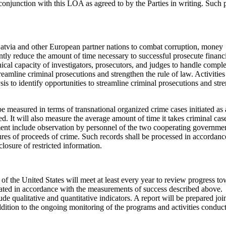
conjunction with this LOA as agreed to by the Parties in writing. Such p
 Latvia and other European partner nations to combat corruption, money
antly reduce the amount of time necessary to successful prosecute financ
hnical capacity of investigators, prosecutors, and judges to handle compl
reamline criminal prosecutions and strengthen the rule of law. Activities
is to identify opportunities to streamline criminal prosecutions and str
 measured in terms of transnational organized crime cases initiated as a
ed. It will also measure the average amount of time it takes criminal cas
ment include observation by personnel of the two cooperating governme
zures of proceeds of crime. Such records shall be processed in accordanc
closure of restricted information.
f the United States will meet at least every year to review progress t
luated in accordance with the measurements of success described above.
de qualitative and quantitative indicators. A report will be prepared join
ddition to the ongoing monitoring of the programs and activities conduc