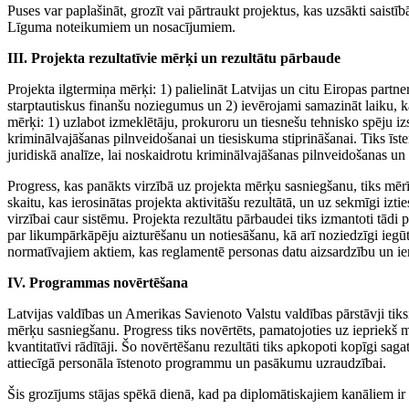
Puses var paplašināt, grozīt vai pārtraukt projektus, kas uzsākti saistī
Līguma noteikumiem un nosacījumiem.
III.
Projekta rezultatīvie mērķi un rezultātu pārbaude
Projekta ilgtermiņa mērķi: 1) palielināt Latvijas un citu Eiropas partne
starptautiskus finanšu noziegumus un 2) ievērojami samazināt laiku, k
mērķi: 1) uzlabot izmeklētāju, prokuroru un tiesnešu tehnisko spēju izsk
kriminālvajāšanas pilnveidošanai un tiesiskuma stiprināšanai. Tiks īs
juridiskā analīze, lai noskaidrotu kriminālvajāšanas pilnveidošanas un 
Progress, kas panākts virzībā uz projekta mērķu sasniegšanu, tiks mērī
skaitu, kas ierosinātas projekta aktivitāšu rezultātā, un uz sekmīgi iztie
virzībai caur sistēmu. Projekta rezultātu pārbaudei tiks izmantoti tādi
par likumpārkāpēju aizturēšanu un notiesāšanu, kā arī noziedzīgi iegūt
normatīvajiem aktiem, kas reglamentē personas datu aizsardzību un ier
IV.
Programmas novērtēšana
Latvijas valdības un Amerikas Savienoto Valstu valdības pārstāvji tiksi
mērķu sasniegšanu. Progress tiks novērtēts, pamatojoties uz iepriekš m
kvantitatīvi rādītāji. Šo novērtēšanu rezultāti tiks apkopoti kopīgi sa
attiecīgā personāla īstenoto programmu un pasākumu uzraudzībai.
Šis grozījums stājas spēkā dienā, kad pa diplomātiskajiem kanāliem ir