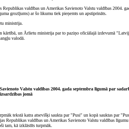
as Republikas valdības un Amerikas Savienoto Valstu valdības 2004. ga
guma grozījums) ar šo likumu tiek pieņemts un apstiprināts.
u ministrija.
 kārtībā, un Ārlietu ministrija par to paziņo oficiālajā izdevumā "Latvi
 angļu valodā.
 Savienoto Valstu valdības 2004. gada septembra līgumā par sadar
aizsardzības jomā
rpmāk tekstā katra atsevišķi saukta par "Pusi" un kopā sauktas par "Pu
vijas Republikas valdības un Amerikas Savienoto Valstu valdības līgumu
ši tam, kā izklāstīts turpmāk.