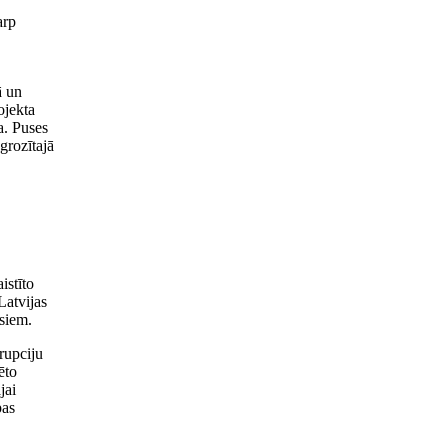
arp
ā un
ojekta
a. Puses
grozītajā
istīto
Latvijas
siem.
rupciju
ēto
jai
pas