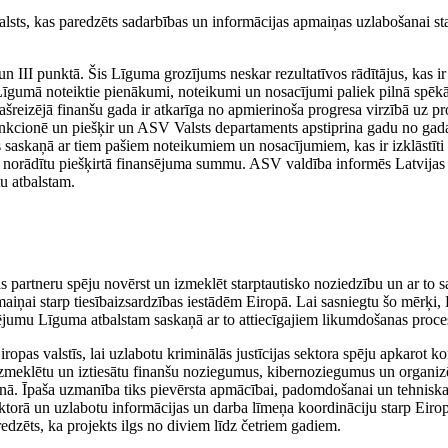
tbalsts, kas paredzēts sadarbības un informācijas apmaiņas uzlabošanai st
 un III punktā. Šis Līguma grozījums neskar rezultatīvos rādītājus, kas ir
Līgumā noteiktie pienākumi, noteikumi un nosacījumi paliek pilnā spēk
reizējā finanšu gada ir atkarīga no apmierinoša progresa virzībā uz pr
kcionē un piešķir un ASV Valsts departaments apstiprina gadu no gad
s saskaņā ar tiem pašiem noteikumiem un nosacījumiem, kas ir izklāstīti 
 norādītu piešķirtā finansējuma summu. ASV valdība informēs Latvijas
tu atbalstam.
as partneru spēju novērst un izmeklēt starptautisko noziedzību un ar to sa
maiņai starp tiesībaizsardzības iestādēm Eiropā. Lai sasniegtu šo mērķi, 
ējumu Līguma atbalstam saskaņā ar to attiecīgajiem likumdošanas proce
opas valstīs, lai uzlabotu kriminālās justīcijas sektora spēju apkarot ko
 izmeklētu un iztiesātu finanšu noziegumus, kibernoziegumus un organiz
šanā. Īpaša uzmanība tiks pievērsta apmācībai, padomdošanai un tehniska
 sektorā un uzlabotu informācijas un darba līmeņa koordināciju starp Eiro
redzēts, ka projekts ilgs no diviem līdz četriem gadiem.