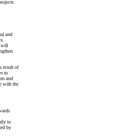
rojects
ial and
ex
 will
engthen
 result of
es to
nts and
e with the
owards
tly to
ted by