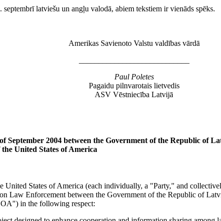
. septembrī latviešu un angļu valodā, abiem tekstiem ir vienāds spēks.
Amerikas Savienoto Valstu valdības vārdā
____________________________
Paul Poletes
Pagaidu pilnvarotais lietvedis
ASV Vēstniecība Latvijā
of September 2004 between the Government of the Republic of La
the United States of America
nited States of America (each individually, a "Party," and collectivel
nt on Law Enforcement between the Government of the Republic of Latv
OA") in the following respect:
project designed to enhance cooperation and information sharing among 