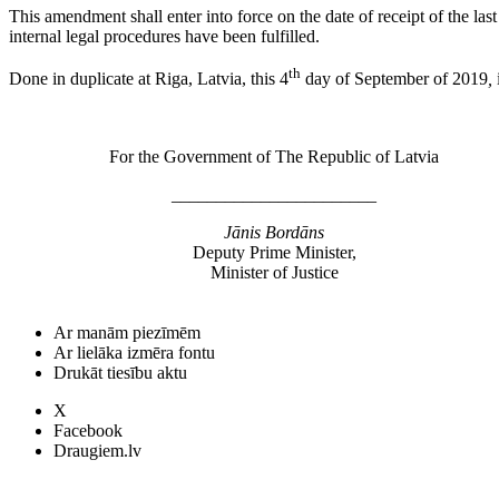
This amendment shall enter into force on the date of receipt of the las
internal legal procedures have been fulfilled.
th
Done in duplicate at Riga, Latvia, this 4
day of September of 2019
,
For the Government of The Republic of Latvia
_______________________
Jānis Bordāns
Deputy Prime Minister,
Minister of Justice
Ar manām piezīmēm
Ar lielāka izmēra fontu
Drukāt tiesību aktu
X
Facebook
Draugiem.lv