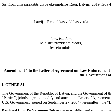
Šis grozījums parakstīts divos eksemplāros Rīgā, Latvijā, 2019.gada 4
Latvijas Republikas valdības vārdā
____________________________
Jānis Bordāns
Ministru prezidenta biedrs,
Tieslietu ministrs
Amendment 1
to
the Letter of Agreement on Law Enforcement 
the Government of 
I. GENERAL
The Government of the Republic of Latvia, and the Government of the U
"Parties") jointly agree to modify and amend the Letter of Agreeme
U.S. Government, signed on September 27, 2004 (hereinafter - the "L
Regional Law Enforcement Initiative
: to establish and support a 