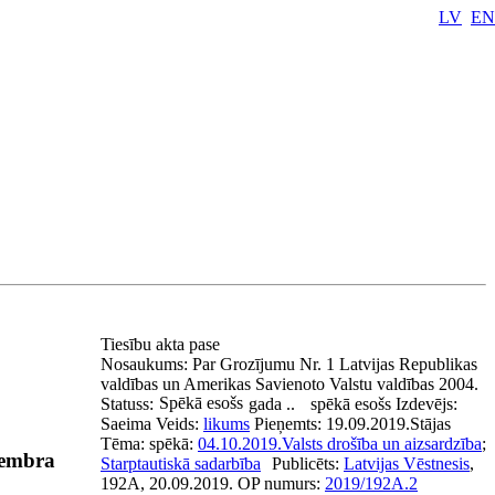
LV
EN
Tiesību akta pase
Nosaukums:
Par Grozījumu Nr. 1 Latvijas Republikas
valdības un Amerikas Savienoto Valstu valdības 2004.
Spēkā esošs
Statuss:
gada ..
spēkā esošs
Izdevējs:
Saeima
Veids:
likums
Pieņemts:
19.09.2019.
Stājas
Tēma:
spēkā:
04.10.2019.
Valsts drošība un aizsardzība
;
tembra
Starptautiskā sadarbība
Publicēts:
Latvijas Vēstnesis
,
192A, 20.09.2019.
OP numurs:
2019/192A.2