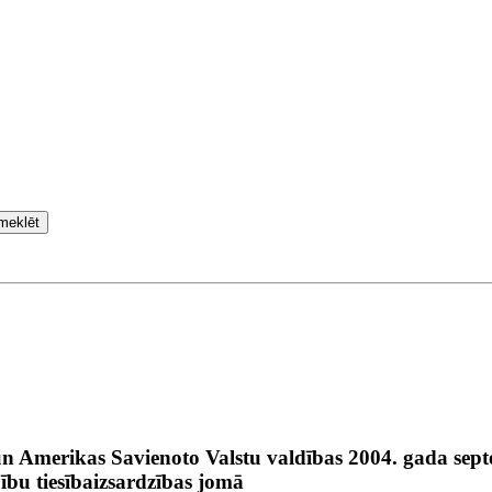
meklēt
un Amerikas Savienoto Valstu valdības 2004. gada sep
ību tiesībaizsardzības jomā