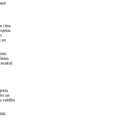
auti
n citus
rojekta
as
ā un
ietu
lietas
ieraksti
jekta
īvi un
bu valdību
ldi.