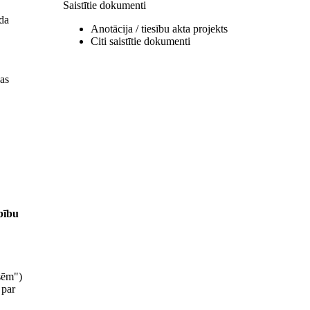
Saistītie dokumenti
da
Anotācija / tiesību akta projekts
Citi saistītie dokumenti
jas
bību
sēm")
 par