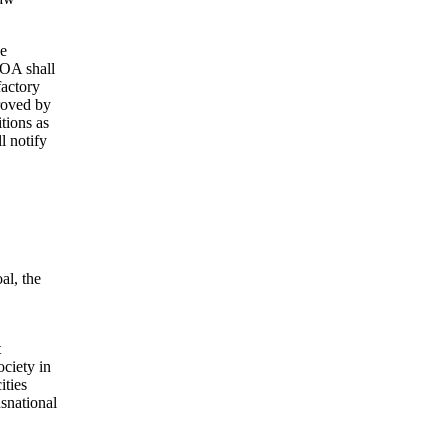
he
LOA shall
factory
proved by
tions as
l notify
al, the
t
ociety in
ities
snational