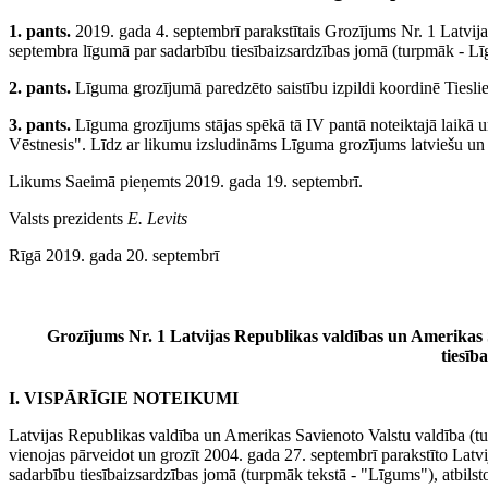
1. pants.
2019. gada 4. septembrī parakstītais Grozījums Nr.
1 Latvij
septembra līgumā par sadarbību tiesībaizsardzības jomā (turpmāk - Lī
2. pants.
Līguma grozījumā paredzēto saistību izpildi koordinē Tiesliet
3. pants.
Līguma grozījums stājas spēkā tā IV pantā noteiktajā laikā un
Vēstnesis". Līdz ar likumu izsludināms Līguma grozījums latviešu un
Likums Saeimā pieņemts 2019. gada 19. septembrī.
Valsts prezidents
E. Levits
Rīgā 2019. gada 20. septembrī
Grozījums Nr.
1 Latvijas Republikas valdības un Amerikas
tiesīb
I. VISPĀRĪGIE
N
OTEIKUMI
Latvijas Republikas valdība un Amerikas Savienoto Valstu valdība (tu
vienojas pārveidot un grozīt 2004. gada 27. septembrī parakstīto Lat
sadarbību tiesībaizsardzības jomā (turpmāk tekstā - "Līgums"), atbilsto