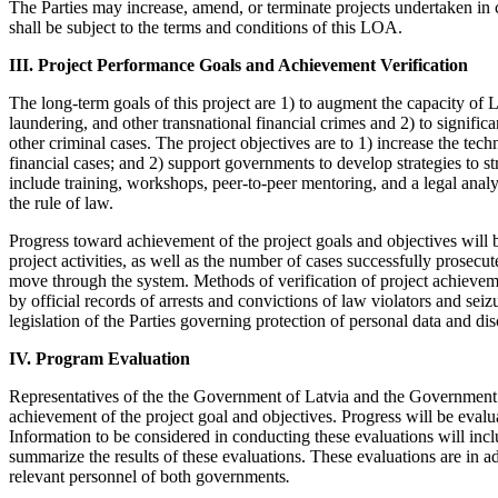
The Parties may increase, amend, or terminate projects undertaken in 
shall be subject to the terms and conditions of this LOA.
III. Project Performance Goals and Achievement Verification
The long-term goals of this project are 1) to augment the capacity of
laundering, and other transnational financial crimes and 2) to signific
other criminal cases. The project objectives are to 1) increase the tec
financial cases; and 2) support governments to develop strategies to st
include training, workshops, peer-to-peer mentoring, and a legal analys
the rule of law.
Progress toward achievement of the project goals and objectives will be
project activities, as well as the number of cases successfully prosecut
move through the system. Methods of verification of project achieve
by official records of arrests and convictions of law violators and sei
legislation of the Parties governing protection of personal data and dis
IV. Program Evaluation
Representatives of the the Government of Latvia and the Government o
achievement of the project goal and objectives. Progress will be eva
Information to be considered in conducting these evaluations will inclu
summarize the results of these evaluations. These evaluations are in a
relevant personnel of both governments
.