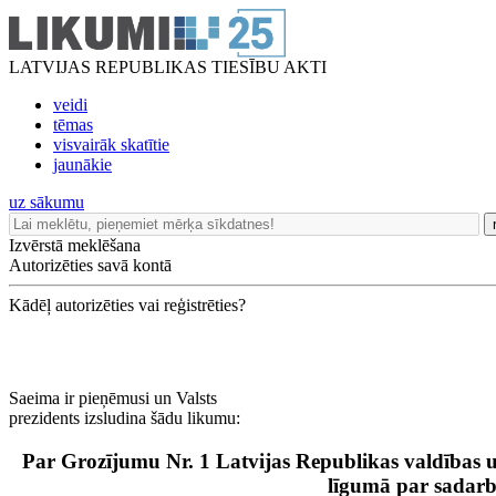
LATVIJAS REPUBLIKAS TIESĪBU AKTI
veidi
tēmas
visvairāk skatītie
jaunākie
uz sākumu
Izvērstā meklēšana
Autorizēties savā kontā
Kādēļ autorizēties vai reģistrēties?
Saeima ir pieņēmusi un Valsts
prezidents izsludina šādu likumu:
Par Grozījumu Nr. 1 Latvijas Republikas valdības 
līgumā par sadarb