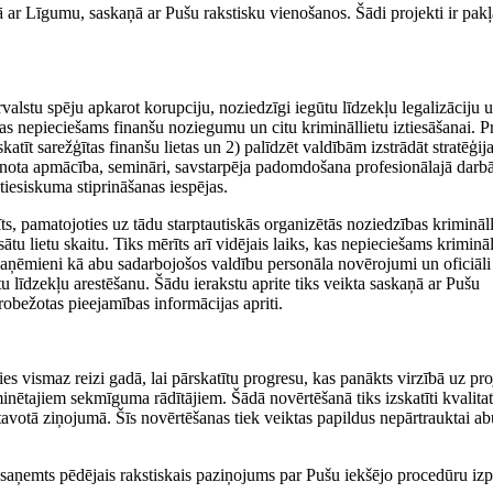
bā ar Līgumu, saskaņā ar Pušu rakstisku vienošanos. Šādi projekti ir pakļ
rvalstu spēju apkarot korupciju, noziedzīgi iegūtu līdzekļu legalizāciju u
as nepieciešams finanšu noziegumu un citu krimināllietu iztiesāšanai. P
atīt sarežģītas finanšu lietas un 2) palīdzēt valdībām izstrādāt stratēģij
tenota apmācība, semināri, savstarpēja padomdošana profesionālajā darb
tiesiskuma stiprināšanas iespējas.
ts, pamatojoties uz tādu starptautiskās organizētās noziedzības krimināll
sātu lietu skaitu. Tiks mērīts arī vidējais laiks, kas nepieciešams krimināl
 paņēmieni kā abu sadarbojošos valdību personāla novērojumi un oficiāli 
u līdzekļu arestēšanu. Šādu ierakstu aprite tiks veikta saskaņā ar Pušu
obežotas pieejamības informācijas apriti.
es vismaz reizi gadā, lai pārskatītu progresu, kas panākts virzībā uz pro
inētajiem sekmīguma rādītājiem. Šādā novērtēšanā tiks izskatīti kvalitat
gatavotā ziņojumā. Šīs novērtēšanas tiek veiktas papildus nepārtrauktai a
 saņemts pēdējais rakstiskais paziņojums par Pušu iekšējo procedūru izpi