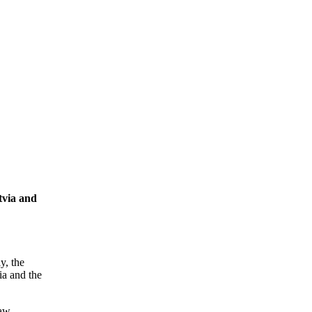
tvia and
y, the
ia and the
law