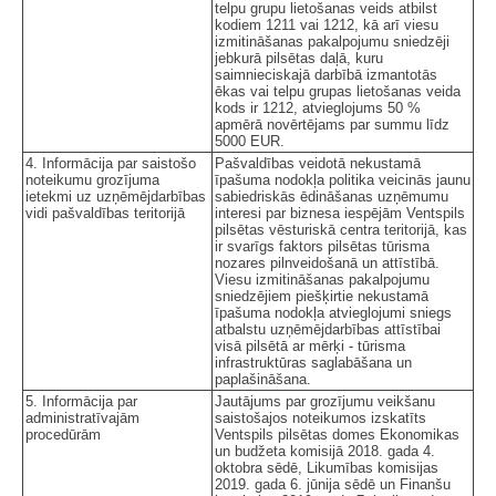
telpu grupu lietošanas veids atbilst
kodiem 1211 vai 1212, kā arī viesu
izmitināšanas pakalpojumu sniedzēji
jebkurā pilsētas daļā, kuru
saimnieciskajā darbībā izmantotās
ēkas vai telpu grupas lietošanas veida
kods ir 1212, atvieglojums 50 %
apmērā novērtējams par summu līdz
5000 EUR.
4. Informācija par saistošo
Pašvaldības veidotā nekustamā
noteikumu grozījuma
īpašuma nodokļa politika veicinās jaunu
ietekmi uz uzņēmējdarbības
sabiedriskās ēdināšanas uzņēmumu
vidi pašvaldības teritorijā
interesi par biznesa iespējām Ventspils
pilsētas vēsturiskā centra teritorijā, kas
ir svarīgs faktors pilsētas tūrisma
nozares pilnveidošanā un attīstībā.
Viesu izmitināšanas pakalpojumu
sniedzējiem piešķirtie nekustamā
īpašuma nodokļa atvieglojumi sniegs
atbalstu uzņēmējdarbības attīstībai
visā pilsētā ar mērķi - tūrisma
infrastruktūras saglabāšana un
paplašināšana.
5. Informācija par
Jautājums par grozījumu veikšanu
administratīvajām
saistošajos noteikumos izskatīts
procedūrām
Ventspils pilsētas domes Ekonomikas
un budžeta komisijā 2018. gada 4.
oktobra sēdē, Likumības komisijas
2019. gada 6. jūnija sēdē un Finanšu