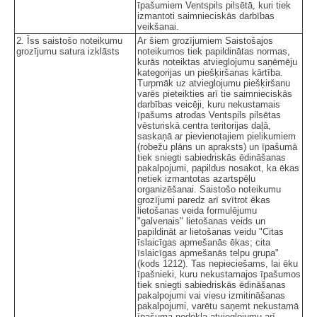
īpašumiem Ventspils pilsētā, kuri tiek
izmantoti saimnieciskās darbības
veikšanai.
2. Īss saistošo noteikumu
Ar šiem grozījumiem Saistošajos
grozījumu satura izklāsts
noteikumos tiek papildinātas normas,
kurās noteiktas atvieglojumu saņēmēju
kategorijas un piešķiršanas kārtība.
Turpmāk uz atvieglojumu piešķiršanu
varēs pieteikties arī tie saimnieciskās
darbības veicēji, kuru nekustamais
īpašums atrodas Ventspils pilsētas
vēsturiskā centra teritorijas daļā,
saskaņā ar pievienotajiem pielikumiem
(robežu plāns un apraksts) un īpašumā
tiek sniegti sabiedriskās ēdināšanas
pakalpojumi, papildus nosakot, ka ēkas
netiek izmantotas azartspēļu
organizēšanai. Saistošo noteikumu
grozījumi paredz arī svītrot ēkas
lietošanas veida formulējumu
"galvenais" lietošanas veids un
papildināt ar lietošanas veidu "Citas
īslaicīgas apmešanās ēkas; cita
īslaicīgas apmešanās telpu grupa"
(kods 1212). Tas nepieciešams, lai ēku
īpašnieki, kuru nekustamajos īpašumos
tiek sniegti sabiedriskās ēdināšanas
pakalpojumi vai viesu izmitināšanas
pakalpojumi, varētu saņemt nekustamā
īpašuma nodokļa atvieglojumu arī