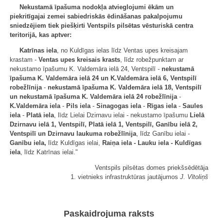
Nekustamā īpašuma nodokļa atvieglojumi ēkām un
piekritīgajai zemei sabiedriskās ēdināšanas pakalpojumu
sniedzējiem tiek piešķirti Ventspils pilsētas vēsturiskā centra
teritorijā, kas aptver:
Katrīnas iela
, no Kuldīgas ielas līdz Ventas upes kreisajam
krastam -
Ventas upes kreisais krasts
, līdz robežpunktam ar
nekustamo īpašumu K. Valdemāra ielā 24, Ventspilī -
nekustamā
īpašuma K. Valdemāra ielā 24 un K.Valdemāra ielā 6, Ventspilī
robežlīnija
-
nekustamā īpašuma K. Valdemāra ielā 18, Ventspilī
un nekustamā īpašuma K. Valdemāra ielā 24 robežlīnija
-
K.Valdemāra iela
-
Pils iela
-
Sinagogas iela
-
Rīgas iela
-
Saules
iela
-
Platā iela
, līdz Lielai Dzirnavu ielai - nekustamo īpašumu
Lielā
Dzirnavu ielā 1, Ventspilī, Platā ielā 1, Ventspilī, Ganību ielā 2,
Ventspilī un Dzirnavu laukuma robežlīnija
, līdz Ganību ielai -
Ganību iela,
līdz Kuldīgas ielai,
Raiņa iela - Lauku iela - Kuldīgas
iela
, līdz Katrīnas ielai."
Ventspils pilsētas domes priekšsēdētāja
1. vietnieks infrastruktūras jautājumos
J. Vītoliņš
Paskaidrojuma raksts