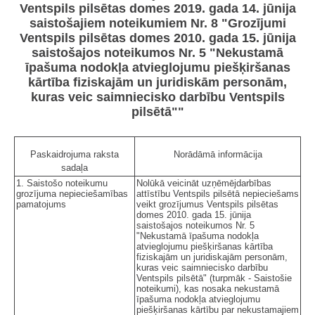
Ventspils pilsētas domes 2019. gada 14. jūnija
saistošajiem noteikumiem Nr. 8 "Grozījumi
Ventspils pilsētas domes 2010. gada 15. jūnija
saistošajos noteikumos Nr. 5 "Nekustamā
īpašuma nodokļa atvieglojumu piešķiršanas
kārtība fiziskajām un juridiskām personām,
kuras veic saimniecisko darbību Ventspils
pilsētā""
Paskaidrojuma raksta
Norādāmā informācija
sadaļa
1. Saistošo noteikumu
Nolūkā veicināt uzņēmējdarbības
grozījuma nepieciešamības
attīstību Ventspils pilsētā nepieciešams
pamatojums
veikt grozījumus Ventspils pilsētas
domes 2010. gada 15. jūnija
saistošajos noteikumos Nr. 5
"Nekustamā īpašuma nodokļa
atvieglojumu piešķiršanas kārtība
fiziskajām un juridiskajām personām,
kuras veic saimniecisko darbību
Ventspils pilsētā" (turpmāk - Saistošie
noteikumi), kas nosaka nekustamā
īpašuma nodokļa atvieglojumu
piešķiršanas kārtību par nekustamajiem