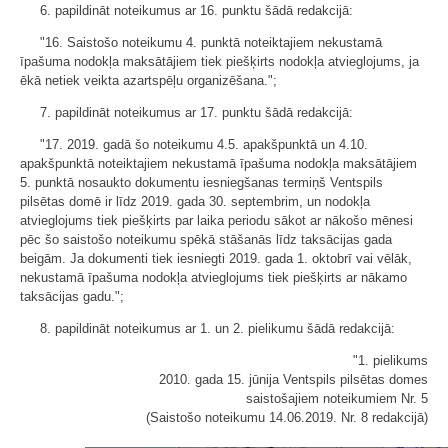
6. papildināt noteikumus ar 16. punktu šādā redakcijā:
"16. Saistošo noteikumu 4. punktā noteiktajiem nekustamā
īpašuma nodokļa maksātājiem tiek piešķirts nodokļa atvieglojums, ja
ēkā netiek veikta azartspēļu organizēšana.";
7. papildināt noteikumus ar 17. punktu šādā redakcijā:
"17. 2019. gadā šo noteikumu 4.5. apakšpunktā un 4.10.
apakšpunktā noteiktajiem nekustamā īpašuma nodokļa maksātājiem
5. punktā nosaukto dokumentu iesniegšanas termiņš Ventspils
pilsētas domē ir līdz 2019. gada 30. septembrim, un nodokļa
atvieglojums tiek piešķirts par laika periodu sākot ar nākošo mēnesi
pēc šo saistošo noteikumu spēkā stāšanās līdz taksācijas gada
beigām. Ja dokumenti tiek iesniegti 2019. gada 1. oktobrī vai vēlāk,
nekustamā īpašuma nodokļa atvieglojums tiek piešķirts ar nākamo
taksācijas gadu.";
8. papildināt noteikumus ar 1. un 2. pielikumu šādā redakcijā:
"1. pielikums
2010. gada 15. jūnija Ventspils pilsētas domes
saistošajiem noteikumiem Nr. 5
(Saistošo noteikumu 14.06.2019. Nr. 8 redakcijā)