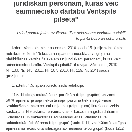
juridiskām personām, kuras veic
saimniecisko darbību Ventspils
pilsētā"
Izdoti pamatojoties uz likuma "Par nekustamā īpašuma nodokli"
5. panta trešo un ceturto daļu
Izdarīt Ventspils pilsētas domes 2010. gada 15. jūnija saistošajos
noteikumos Nr. 5 "Nekustamā īpašuma nodokļa atvieglojumu
piešķiršanas kārtība fiziskajām un juridiskām personām, kuras veic
saimniecisko darbību Ventspils pilsētā" (Latvijas Vēstnesis, 2010,
Nr. 130, Nr. 145; 2011, Nr. 107; 2013, Nr. 129, Nr. 234) šādus
grozījumus:
1. izteikt 4.5. apakšpunktu šādā redakcijā:
"4.5. Nodokļa maksātājiem par ēkām (telpu grupām) un zemi -
50 % apmērā, ja šajā nekustamajā īpašumā tiek sniegti viesu
izmitināšanas pakalpojumi un ja ēku (telpu grupu) lietošanas veids
saskaņā ar Nekustamā īpašuma valsts kadastra reģistra datiem ir
"Viesnīcas un sabiedriskās ēdināšanas ēkas; viesnīcas vai
sabiedriskās ēdināšanas telpu grupa" (kods 1211) vai "Citas īslaicīgas
apmešanās ēkas; cita īslaicīgas apmešanās telpu grupa" (kods 1212