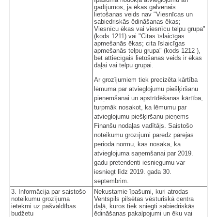
gadījumos, ja ēkas galvenais
lietošanas veids nav "Viesnīcas un
sabiedriskās ēdināšanas ēkas;
Viesnīcu ēkas vai viesnīcu telpu grupa"
(kods 1211) vai "Citas īslaicīgas
apmešanās ēkas; cita īslaicīgas
apmešanās telpu grupa" (kods 1212 ),
bet attiecīgais lietošanas veids ir ēkas
daļai vai telpu grupai.
Ar grozījumiem tiek precizēta kārtība
lēmuma par atvieglojumu piešķiršanu
pieņemšanai un apstrīdēšanas kārtība,
turpmāk nosakot, ka lēmumu par
atvieglojumu piešķiršanu pieņems
Finanšu nodaļas vadītājs. Saistošo
noteikumu grozījumi paredz pārejas
perioda normu, kas nosaka, ka
atvieglojuma saņemšanai par 2019.
gadu pretendenti iesniegumu var
iesniegt līdz 2019. gada 30.
septembrim.
3. Informācija par saistošo
Nekustamie īpašumi, kuri atrodas
noteikumu grozījuma
Ventspils pilsētas vēsturiskā centra
ietekmi uz pašvaldības
daļā, kuros tiek sniegti sabiedriskās
budžetu
ēdināšanas pakalpojumi un ēku vai