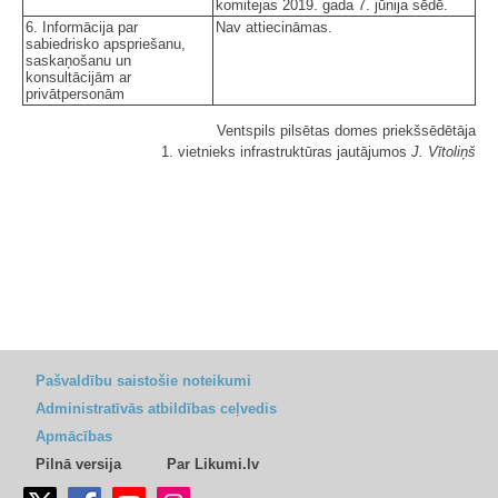
komitejas 2019. gada 7. jūnija sēdē.
6. Informācija par
Nav attiecināmas.
sabiedrisko apspriešanu,
saskaņošanu un
konsultācijām ar
privātpersonām
Ventspils pilsētas domes priekšsēdētāja
1. vietnieks infrastruktūras jautājumos
J. Vītoliņš
Pašvaldību saistošie noteikumi
Administratīvās atbildības ceļvedis
Apmācības
Pilnā versija
Par Likumi.lv