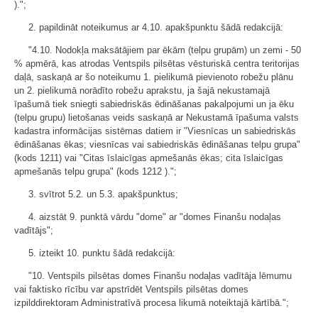
).";
2. papildināt noteikumus ar 4.10. apakšpunktu šādā redakcijā:
"4.10. Nodokļa maksātājiem par ēkām (telpu grupām) un zemi - 50
% apmērā, kas atrodas Ventspils pilsētas vēsturiskā centra teritorijas
daļā, saskaņā ar šo noteikumu 1. pielikumā pievienoto robežu plānu
un 2. pielikumā norādīto robežu aprakstu, ja šajā nekustamajā
īpašumā tiek sniegti sabiedriskās ēdināšanas pakalpojumi un ja ēku
(telpu grupu) lietošanas veids saskaņā ar Nekustamā īpašuma valsts
kadastra informācijas sistēmas datiem ir "Viesnīcas un sabiedriskās
ēdināšanas ēkas; viesnīcas vai sabiedriskās ēdināšanas telpu grupa"
(kods 1211) vai "Citas īslaicīgas apmešanās ēkas; cita īslaicīgas
apmešanās telpu grupa" (kods 1212 ).";
3. svītrot 5.2. un 5.3. apakšpunktus;
4. aizstāt 9. punktā vārdu "dome" ar "domes Finanšu nodaļas
vadītājs";
5. izteikt 10. punktu šādā redakcijā:
"10. Ventspils pilsētas domes Finanšu nodaļas vadītāja lēmumu
vai faktisko rīcību var apstrīdēt Ventspils pilsētas domes
izpilddirektoram Administratīvā procesa likumā noteiktajā kārtībā.";