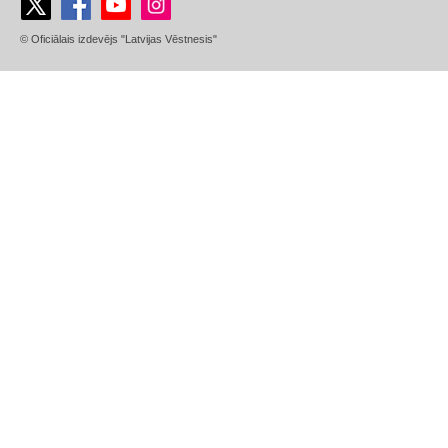
© Oficiālais izdevējs "Latvijas Vēstnesis"