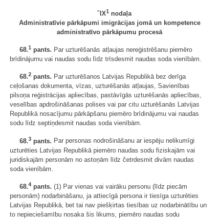
1
"
IX
nodaļa
Administratīvie pārkāpumi imigrācijas jomā un kompetence
administratīvo pārkāpumu procesā
1
68.
pants.
Par uzturēšanās atļaujas nereģistrēšanu piemēro
brīdinājumu vai naudas sodu līdz trīsdesmit naudas soda vienībām.
2
68.
pants.
Par uzturēšanos Latvijas Republikā bez derīga
ceļošanas dokumenta, vīzas, uzturēšanās atļaujas, Savienības
pilsoņa reģistrācijas apliecības, pastāvīgās uzturēšanās apliecības,
veselības apdrošināšanas polises vai par citu uzturēšanās Latvijas
Republikā nosacījumu pārkāpšanu piemēro brīdinājumu vai naudas
sodu līdz septiņdesmit naudas soda vienībām.
3
68.
pants.
Par personas nodrošināšanu ar iespēju nelikumīgi
uzturēties Latvijas Republikā piemēro naudas sodu fiziskajām vai
juridiskajām personām no astoņām līdz četrdesmit divām naudas
soda vienībām.
4
68.
pants.
(1) Par vienas vai vairāku personu (līdz piecām
personām) nodarbināšanu, ja attiecīgā persona ir tiesīga uzturēties
Latvijas Republikā, bet tai nav piešķirtas tiesības uz nodarbinātību un
to nepieciešamību nosaka šis likums, piemēro naudas sodu