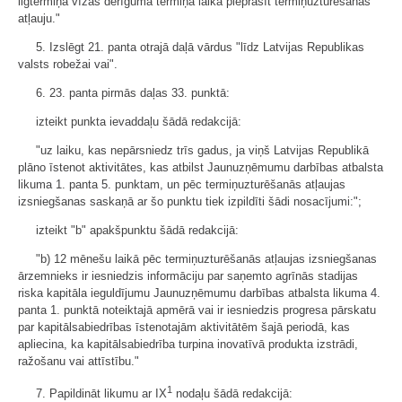
ilgtermiņa vīzas derīguma termiņa laikā pieprasīt termiņuzturēšanās
atļauju."
5. Izslēgt 21. panta otrajā daļā vārdus "līdz Latvijas Republikas
valsts robežai vai".
6. 23. panta pirmās daļas 33. punktā:
izteikt punkta ievaddaļu šādā redakcijā:
"uz laiku, kas nepārsniedz trīs gadus, ja viņš Latvijas Republikā
plāno īstenot aktivitātes, kas atbilst Jaunuzņēmumu darbības atbalsta
likuma 1. panta 5. punktam, un pēc termiņuzturēšanās atļaujas
izsniegšanas saskaņā ar šo punktu tiek izpildīti šādi nosacījumi:";
izteikt "b" apakšpunktu šādā redakcijā:
"b) 12 mēnešu laikā pēc termiņuzturēšanās atļaujas izsniegšanas
ārzemnieks ir iesniedzis informāciju par saņemto agrīnās stadijas
riska kapitāla ieguldījumu Jaunuzņēmumu darbības atbalsta likuma 4.
panta 1. punktā noteiktajā apmērā vai ir iesniedzis progresa pārskatu
par kapitālsabiedrības īstenotajām aktivitātēm šajā periodā, kas
apliecina, ka kapitālsabiedrība turpina inovatīvā produkta izstrādi,
ražošanu vai attīstību."
1
7. Papildināt likumu ar IX
nodaļu šādā redakcijā: