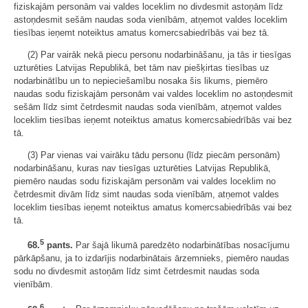
fiziskajām personām vai valdes loceklim no divdesmit astoņām līdz
astoņdesmit sešām naudas soda vienībām, atņemot valdes loceklim
tiesības ieņemt noteiktus amatus komercsabiedrībās vai bez tā.
(2) Par vairāk nekā piecu personu nodarbināšanu, ja tās ir tiesīgas
uzturēties Latvijas Republikā, bet tām nav piešķirtas tiesības uz
nodarbinātību un to nepieciešamību nosaka šis likums, piemēro
naudas sodu fiziskajām personām vai valdes loceklim no astoņdesmit
sešām līdz simt četrdesmit naudas soda vienībām, atņemot valdes
loceklim tiesības ieņemt noteiktus amatus komercsabiedrībās vai bez
tā.
(3) Par vienas vai vairāku tādu personu (līdz piecām personām)
nodarbināšanu, kuras nav tiesīgas uzturēties Latvijas Republikā,
piemēro naudas sodu fiziskajām personām vai valdes loceklim no
četrdesmit divām līdz simt naudas soda vienībām, atņemot valdes
loceklim tiesības ieņemt noteiktus amatus komercsabiedrībās vai bez
tā.
5
68.
pants.
Par šajā likumā paredzēto nodarbinātības nosacījumu
pārkāpšanu, ja to izdarījis nodarbinātais ārzemnieks, piemēro naudas
sodu no divdesmit astoņām līdz simt četrdesmit naudas soda
vienībām.
6