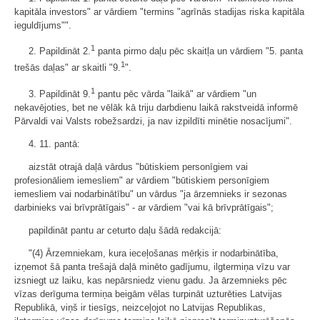
kapitāla investors" ar vārdiem "termins "agrīnās stadijas riska kapitāla
ieguldījums"".
1
2. Papildināt 2.
panta pirmo daļu pēc skaitļa un vārdiem "5. panta
1
trešās daļas" ar skaitli "9.
".
1
3. Papildināt 9.
pantu pēc vārda "laikā" ar vārdiem "un
nekavējoties, bet ne vēlāk kā triju darbdienu laikā rakstveidā informē
Pārvaldi vai Valsts robežsardzi, ja nav izpildīti minētie nosacījumi".
4. 11. pantā:
aizstāt otrajā daļā vārdus "būtiskiem personīgiem vai
profesionāliem iemesliem" ar vārdiem "būtiskiem personīgiem
iemesliem vai nodarbinātību" un vārdus "ja ārzemnieks ir sezonas
darbinieks vai brīvprātīgais" - ar vārdiem "vai kā brīvprātīgais";
papildināt pantu ar ceturto daļu šādā redakcijā:
"(4) Ārzemniekam, kura ieceļošanas mērķis ir nodarbinātība,
izņemot šā panta trešajā daļā minēto gadījumu, ilgtermiņa vīzu var
izsniegt uz laiku, kas nepārsniedz vienu gadu. Ja ārzemnieks pēc
vīzas derīguma termiņa beigām vēlas turpināt uzturēties Latvijas
Republikā, viņš ir tiesīgs, neizceļojot no Latvijas Republikas,