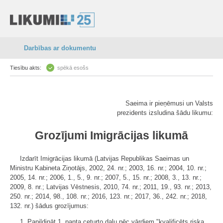
Darbības ar dokumentu
Tiesību akts:
spēkā esošs
Saeima ir pieņēmusi un Valsts
prezidents izsludina šādu likumu:
Grozījumi Imigrācijas likumā
Izdarīt Imigrācijas likumā (Latvijas Republikas Saeimas un
Ministru Kabineta Ziņotājs, 2002, 24. nr.; 2003, 16. nr.; 2004, 10. nr.;
2005, 14. nr.; 2006, 1., 5., 9. nr.; 2007, 5., 15. nr.; 2008, 3., 13. nr.;
2009, 8. nr.; Latvijas Vēstnesis, 2010, 74. nr.; 2011, 19., 93. nr.; 2013,
250. nr.; 2014, 98., 108. nr.; 2016, 123. nr.; 2017, 36., 242. nr.; 2018,
132. nr.) šādus grozījumus:
1. Papildināt 1. panta ceturto daļu pēc vārdiem "kvalificēts riska