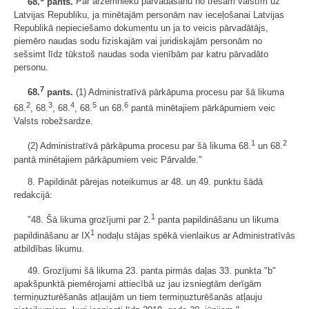
68.
pants.
Par ārzemnieku pārvadāšanu no trešām valstīm uz
Latvijas Republiku, ja minētajām personām nav ieceļošanai Latvijas
Republikā nepieciešamo dokumentu un ja to veicis pārvadātājs,
piemēro naudas sodu fiziskajām vai juridiskajām personām no
sešsimt līdz tūkstoš naudas soda vienībām par katru pārvadāto
personu.
7
68.
pants.
(1) Administratīvā pārkāpuma procesu par šā likuma
2
3
4
5
6
68.
, 68.
, 68.
, 68.
un 68.
pantā minētajiem pārkāpumiem veic
Valsts robežsardze.
1
2
(2) Administratīvā pārkāpuma procesu par šā likuma 68.
un 68.
pantā minētajiem pārkāpumiem veic Pārvalde."
8. Papildināt pārejas noteikumus ar 48. un 49. punktu šādā
redakcijā:
1
"48. Šā likuma grozījumi par 2.
panta papildināšanu un likuma
1
papildināšanu ar IX
nodaļu stājas spēkā vienlaikus ar Administratīvās
atbildības likumu.
49. Grozījumi šā likuma 23. panta pirmās daļas 33. punkta "b"
apakšpunktā piemērojami attiecībā uz jau izsniegtām derīgām
termiņuzturēšanās atļaujām un tiem termiņuzturēšanās atļauju