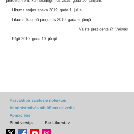
pieteikumiem, kuri iesniegti līdz 2019. gada 30. jūnijam."
Likums stājas spēkā 2019. gada 1. jūlijā.
Likums Saeimā pieņemts 2019. gada 6. jūnijā.
Valsts prezidents
R. Vējonis
Rīgā 2019. gada 19. jūnijā
Pašvaldību saistošie noteikumi
Administratīvās atbildības ceļvedis
Apmācības
Pilnā versija
Par Likumi.lv