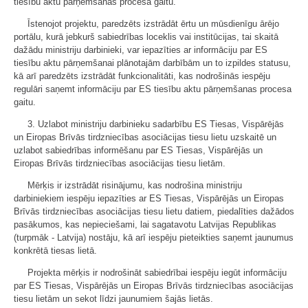
tiesību aktu pārņemšanas procesa gaitu.
Īstenojot projektu, paredzēts izstrādāt ērtu un mūsdienīgu ārējo
portālu, kurā jebkurš sabiedrības loceklis vai institūcijas, tai skaitā
dažādu ministriju darbinieki, var iepazīties ar informāciju par ES
tiesību aktu pārņemšanai plānotajām darbībām un to izpildes statusu,
kā arī paredzēts izstrādāt funkcionalitāti, kas nodrošinās iespēju
regulāri saņemt informāciju par ES tiesību aktu pārņemšanas procesa
gaitu.
3. Uzlabot ministriju darbinieku sadarbību ES Tiesas, Vispārējās
un Eiropas Brīvās tirdzniecības asociācijas tiesu lietu uzskaitē un
uzlabot sabiedrības informēšanu par ES Tiesas, Vispārējās un
Eiropas Brīvās tirdzniecības asociācijas tiesu lietām.
Mērķis ir izstrādāt risinājumu, kas nodrošina ministriju
darbiniekiem iespēju iepazīties ar ES Tiesas, Vispārējās un Eiropas
Brīvās tirdzniecības asociācijas tiesu lietu datiem, piedalīties dažādos
pasākumos, kas nepieciešami, lai sagatavotu Latvijas Republikas
(turpmāk - Latvija) nostāju, kā arī iespēju pieteikties saņemt jaunumus
konkrētā tiesas lietā.
Projekta mērķis ir nodrošināt sabiedrībai iespēju iegūt informāciju
par ES Tiesas, Vispārējās un Eiropas Brīvās tirdzniecības asociācijas
tiesu lietām un sekot līdzi jaunumiem šajās lietās.