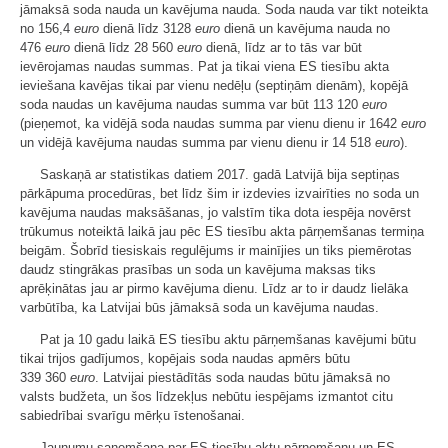
jāmaksā soda nauda un kavējuma nauda. Soda nauda var tikt noteikta
no 156,4
euro
dienā līdz 3128
euro
dienā un kavējuma nauda no
476
euro
dienā līdz 28 560
euro
dienā, līdz ar to tās var būt
ievērojamas naudas summas. Pat ja tikai viena ES tiesību akta
ieviešana kavējas tikai par vienu nedēļu (septiņām dienām), kopējā
soda naudas un kavējuma naudas summa var būt 113 120
euro
(pieņemot, ka vidējā soda naudas summa par vienu dienu ir 1642
euro
un vidējā kavējuma naudas summa par vienu dienu ir 14 518
euro
).
Saskaņā ar statistikas datiem 2017. gadā Latvijā bija septiņas
pārkāpuma procedūras, bet līdz šim ir izdevies izvairīties no soda un
kavējuma naudas maksāšanas, jo valstīm tika dota iespēja novērst
trūkumus noteiktā laikā jau pēc ES tiesību akta pārņemšanas termiņa
beigām. Šobrīd tiesiskais regulējums ir mainījies un tiks piemērotas
daudz stingrākas prasības un soda un kavējuma maksas tiks
aprēķinātas jau ar pirmo kavējuma dienu. Līdz ar to ir daudz lielāka
varbūtība, ka Latvijai būs jāmaksā soda un kavējuma naudas.
Pat ja 10 gadu laikā ES tiesību aktu pārņemšanas kavējumi būtu
tikai trijos gadījumos, kopējais soda naudas apmērs būtu
339 360
euro
. Latvijai piestādītās soda naudas būtu jāmaksā no
valsts budžeta, un šos līdzekļus nebūtu iespējams izmantot citu
sabiedrībai svarīgu mērķu īstenošanai.
Jaunumu saņemšana par ES tiesību aktu pārņemšanu un ES