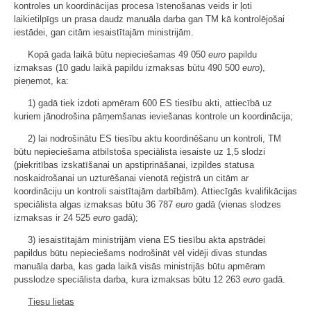
kontroles un koordinācijas procesa īstenošanas veids ir ļoti
laikietilpīgs un prasa daudz manuāla darba gan TM kā kontrolējošai
iestādei, gan citām iesaistītajām ministrijām.
Kopā gada laikā būtu nepieciešamas 49 050
euro
papildu
izmaksas (10 gadu laikā papildu izmaksas būtu 490 500
euro
),
pieņemot, ka:
1) gadā tiek izdoti apmēram 600 ES tiesību akti, attiecībā uz
kuriem jānodrošina pārņemšanas ieviešanas kontrole un koordinācija;
2) lai nodrošinātu ES tiesību aktu koordinēšanu un kontroli, TM
būtu nepieciešama atbilstoša speciālista iesaiste uz 1,5 slodzi
(piekritības izskatīšanai un apstiprināšanai, izpildes statusa
noskaidrošanai un uzturēšanai vienotā reģistrā un citām ar
koordināciju un kontroli saistītajām darbībām). Attiecīgās kvalifikācijas
speciālista algas izmaksas būtu 36 787
euro
gadā (vienas slodzes
izmaksas ir 24 525
euro
gadā);
3) iesaistītajām ministrijām viena ES tiesību akta apstrādei
papildus būtu nepieciešams nodrošināt vēl vidēji divas stundas
manuāla darba, kas gada laikā visās ministrijās būtu apmēram
pusslodze speciālista darba, kura izmaksas būtu 12 263
euro
gadā.
Tiesu lietas