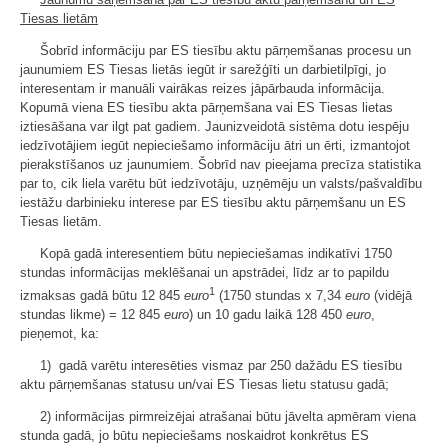
Tiesas lietām
Šobrīd informāciju par ES tiesību aktu pārņemšanas procesu un
jaunumiem ES Tiesas lietās iegūt ir sarežģīti un darbietilpīgi, jo
interesentam ir manuāli vairākas reizes jāpārbauda informācija.
Kopumā viena ES tiesību akta pārņemšana vai ES Tiesas lietas
iztiesāšana var ilgt pat gadiem. Jaunizveidotā sistēma dotu iespēju
iedzīvotājiem iegūt nepieciešamo informāciju ātri un ērti, izmantojot
pierakstīšanos uz jaunumiem. Šobrīd nav pieejama precīza statistika
par to, cik liela varētu būt iedzīvotāju, uzņēmēju un valsts/pašvaldību
iestāžu darbinieku interese par ES tiesību aktu pārņemšanu un ES
Tiesas lietām.
Kopā gadā interesentiem būtu nepieciešamas indikatīvi 1750
stundas informācijas meklēšanai un apstrādei, līdz ar to papildu
1
izmaksas gadā būtu 12 845
euro
(1750 stundas x 7,34
euro
(vidējā
stundas likme) = 12 845
euro
) un 10 gadu laikā 128 450
euro
,
pieņemot, ka:
1) gadā varētu interesēties vismaz par 250 dažādu ES tiesību
aktu pārņemšanas statusu un/vai ES Tiesas lietu statusu gadā;
2) informācijas pirmreizējai atrašanai būtu jāvelta apmēram viena
stunda gadā, jo būtu nepieciešams noskaidrot konkrētus ES