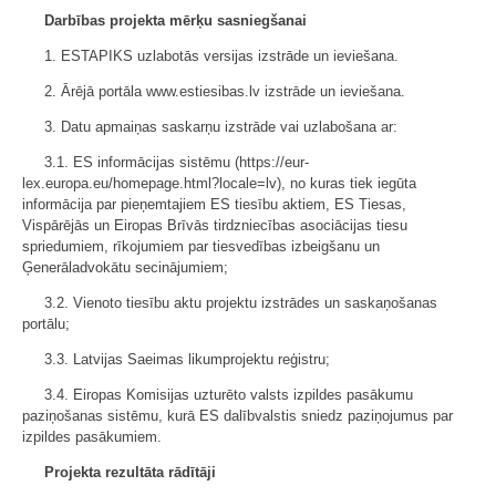
Darbības projekta mērķu sasniegšanai
1. ESTAPIKS uzlabotās versijas izstrāde un ieviešana.
2. Ārējā portāla www.estiesibas.lv izstrāde un ieviešana.
3. Datu apmaiņas saskarņu izstrāde vai uzlabošana ar:
3.1. ES informācijas sistēmu (https://eur-
lex.europa.eu/homepage.html?locale=lv), no kuras tiek iegūta
informācija par pieņemtajiem ES tiesību aktiem, ES Tiesas,
Vispārējās un Eiropas Brīvās tirdzniecības asociācijas tiesu
spriedumiem, rīkojumiem par tiesvedības izbeigšanu un
Ģenerāladvokātu secinājumiem;
3.2. Vienoto tiesību aktu projektu izstrādes un saskaņošanas
portālu;
3.3. Latvijas Saeimas likumprojektu reģistru;
3.4. Eiropas Komisijas uzturēto valsts izpildes pasākumu
paziņošanas sistēmu, kurā ES dalībvalstis sniedz paziņojumus par
izpildes pasākumiem.
Projekta rezultāta rādītāji