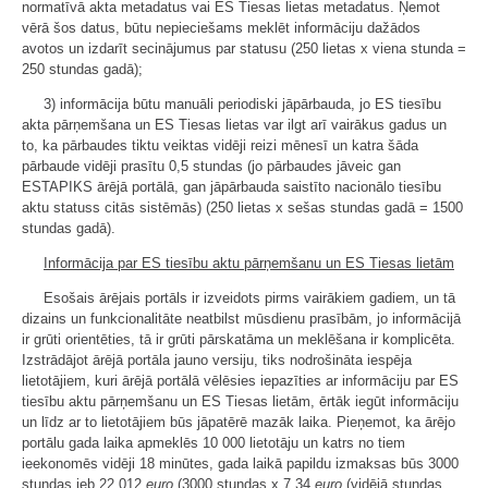
normatīvā akta metadatus vai ES Tiesas lietas metadatus. Ņemot
vērā šos datus, būtu nepieciešams meklēt informāciju dažādos
avotos un izdarīt secinājumus par statusu (250 lietas x viena stunda =
250 stundas gadā);
3) informācija būtu manuāli periodiski jāpārbauda, jo ES tiesību
akta pārņemšana un ES Tiesas lietas var ilgt arī vairākus gadus un
to, ka pārbaudes tiktu veiktas vidēji reizi mēnesī un katra šāda
pārbaude vidēji prasītu 0,5 stundas (jo pārbaudes jāveic gan
ESTAPIKS ārējā portālā, gan jāpārbauda saistīto nacionālo tiesību
aktu statuss citās sistēmās) (250 lietas x sešas stundas gadā = 1500
stundas gadā).
Informācija par ES tiesību aktu pārņemšanu un ES Tiesas lietām
Esošais ārējais portāls ir izveidots pirms vairākiem gadiem, un tā
dizains un funkcionalitāte neatbilst mūsdienu prasībām, jo informācijā
ir grūti orientēties, tā ir grūti pārskatāma un meklēšana ir komplicēta.
Izstrādājot ārējā portāla jauno versiju, tiks nodrošināta iespēja
lietotājiem, kuri ārējā portālā vēlēsies iepazīties ar informāciju par ES
tiesību aktu pārņemšanu un ES Tiesas lietām, ērtāk iegūt informāciju
un līdz ar to lietotājiem būs jāpatērē mazāk laika. Pieņemot, ka ārējo
portālu gada laika apmeklēs 10 000 lietotāju un katrs no tiem
ieekonomēs vidēji 18 minūtes, gada laikā papildu izmaksas būs 3000
stundas jeb 22 012
euro
(3000 stundas x 7,34
euro
(vidējā stundas