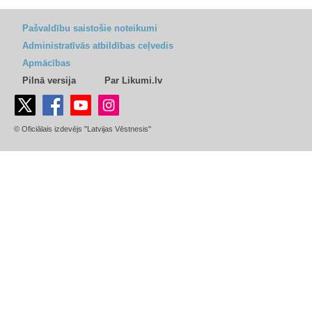
Pašvaldību saistošie noteikumi
Administratīvās atbildības ceļvedis
Apmācības
Pilnā versija
Par Likumi.lv
© Oficiālais izdevējs "Latvijas Vēstnesis"