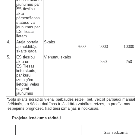
jaunumus par
ES tiesību
akta
pārņemšanas
statusu vai
jaunumus par
ES Tiesas
lietām
4.
Ārējā portāla
Skaits
apmeklētāju
7600
9000
10000
skaits gadā
5.
ES tiesību
Vienumu skaits
aktu un
-
250
250
ES Tiesas
lietu skaits,
par kuru
izmaiņām
lietotāji vēlas
saņemt
jaunumus
*Soļu skaits norādīts vienai pārbaudes reizei, bet, veicot pārbaudi manuāl
jārēķinās, ka šādas darbības ir jāatkārto vairākas reizes, jo precīzi nav
iespējams prognozēt, kad tieši izmaiņas ir notikušas.
Projekta iznākuma rādītāji
Sasniedzamā