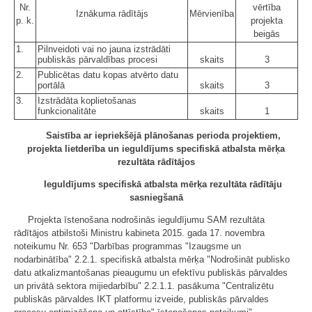
Nr.
vērtība
Iznākuma rādītājs
Mērvienība
p. k.
projekta
beigās
1.
Pilnveidoti vai no jauna izstrādāti
publiskās pārvaldības procesi
skaits
3
2.
Publicētas datu kopas atvērto datu
portālā
skaits
3
3.
Izstrādāta koplietošanas
funkcionalitāte
skaits
1
Saistība ar iepriekšējā plānošanas perioda projektiem,
projekta lietderība un ieguldījums specifiskā atbalsta mērķa
rezultāta rādītājos
Ieguldījums specifiskā atbalsta mērķa rezultāta rādītāju
sasniegšanā
Projekta īstenošana nodrošinās ieguldījumu SAM rezultāta
rādītājos atbilstoši Ministru kabineta 2015. gada 17. novembra
noteikumu Nr. 653 "Darbības programmas "Izaugsme un
nodarbinātība" 2.2.1. specifiskā atbalsta mērķa "Nodrošināt publisko
datu atkalizmantošanas pieaugumu un efektīvu publiskās pārvaldes
un privātā sektora mijiedarbību" 2.2.1.1. pasākuma "Centralizētu
publiskās pārvaldes IKT platformu izveide, publiskās pārvaldes