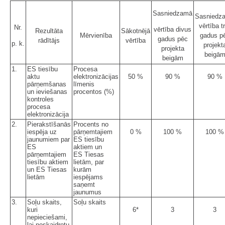
Sasniedzamā
Sasniedz
vērtība t
Nr.
vērtība divus
Rezultāta
Sākotnējā
Mērvienība
gadus p
gadus pēc
rādītājs
vērtība
p. k.
projekt
projekta
beigā
beigām
1.
ES tiesību
Procesa
aktu
elektronizācijas
50 %
90 %
90 %
pārņemšanas
līmenis
un ieviešanas
procentos (%)
kontroles
procesa
elektronizācija
2.
Pierakstīšanās
Procents no
iespēja uz
pārņemtajiem
0 %
100 %
100 %
jaunumiem par
ES tiesību
ES
aktiem un
pārņemtajiem
ES Tiesas
tiesību aktiem
lietām, par
un ES Tiesas
kurām
lietām
iespējams
saņemt
jaunumus
3.
Soļu skaits,
Soļu skaits
kuri
6*
3
3
nepieciešami,
lai noskaidrotu