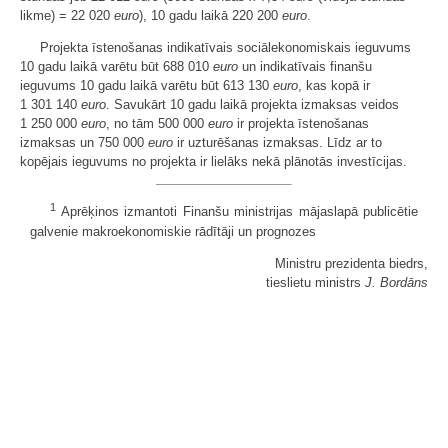
likme) = 22 020
euro
), 10 gadu laikā 220 200
euro
.
Projekta īstenošanas indikatīvais sociālekonomiskais ieguvums
10 gadu laikā varētu būt 688 010
euro
un indikatīvais finanšu
ieguvums 10 gadu laikā varētu būt 613 130
euro
, kas kopā ir
1 301 140
euro
. Savukārt 10 gadu laikā projekta izmaksas veidos
1 250 000
euro
, no tām 500 000
euro
ir projekta īstenošanas
izmaksas un 750 000
euro
ir uzturēšanas izmaksas. Līdz ar to
kopējais ieguvums no projekta ir lielāks nekā plānotās investīcijas.
1
Aprēķinos izmantoti Finanšu ministrijas mājaslapā publicētie
galvenie makroekonomiskie rādītāji un prognozes
Ministru prezidenta biedrs,
tieslietu ministrs
J. Bordāns