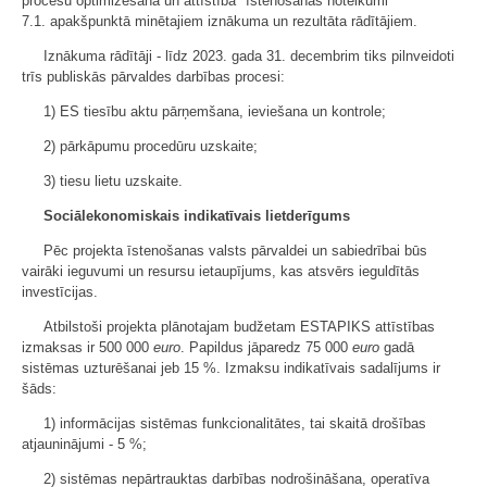
procesu optimizēšana un attīstība" īstenošanas noteikumi"
7.1. apakšpunktā minētajiem iznākuma un rezultāta rādītājiem.
Iznākuma rādītāji - līdz 2023. gada 31. decembrim tiks pilnveidoti
trīs publiskās pārvaldes darbības procesi:
1) ES tiesību aktu pārņemšana, ieviešana un kontrole;
2) pārkāpumu procedūru uzskaite;
3) tiesu lietu uzskaite.
Sociālekonomiskais indikatīvais lietderīgums
Pēc projekta īstenošanas valsts pārvaldei un sabiedrībai būs
vairāki ieguvumi un resursu ietaupījums, kas atsvērs ieguldītās
investīcijas.
Atbilstoši projekta plānotajam budžetam ESTAPIKS attīstības
izmaksas ir 500 000
euro
. Papildus jāparedz 75 000
euro
gadā
sistēmas uzturēšanai jeb 15 %. Izmaksu indikatīvais sadalījums ir
šāds:
1) informācijas sistēmas funkcionalitātes, tai skaitā drošības
atjauninājumi - 5 %;
2) sistēmas nepārtrauktas darbības nodrošināšana, operatīva