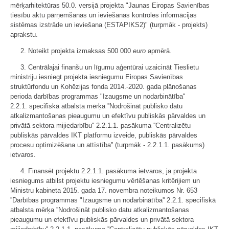
mērķarhitektūras 50.0. versijā projekta "Jaunas Eiropas Savienības
tiesību aktu pārņemšanas un ieviešanas kontroles informācijas
sistēmas izstrāde un ieviešana (ESTAPIKS2)" (turpmāk - projekts)
aprakstu.
2. Noteikt projekta izmaksas 500 000
euro
apmērā.
3. Centrālajai finanšu un līgumu aģentūrai uzaicināt Tieslietu
ministriju iesniegt projekta iesniegumu Eiropas Savienības
struktūrfondu un Kohēzijas fonda 2014.-2020. gada plānošanas
perioda darbības programmas "Izaugsme un nodarbinātība''
2.2.1. specifiskā atbalsta mērķa ''Nodrošināt publisko datu
atkalizmantošanas pieaugumu un efektīvu publiskās pārvaldes un
privātā sektora mijiedarbību'' 2.2.1.1. pasākuma ''Centralizētu
publiskās pārvaldes IKT platformu izveide, publiskās pārvaldes
procesu optimizēšana un attīstība'' (turpmāk - 2.2.1.1. pasākums)
ietvaros.
4. Finansēt projektu 2.2.1.1. pasākuma ietvaros, ja projekta
iesniegums atbilst projektu iesniegumu vērtēšanas kritērijiem un
Ministru kabineta 2015. gada 17. novembra noteikumos Nr. 653
''Darbības programmas "Izaugsme un nodarbinātība'' 2.2.1. specifiskā
atbalsta mērķa ''Nodrošināt publisko datu atkalizmantošanas
pieaugumu un efektīvu publiskās pārvaldes un privātā sektora