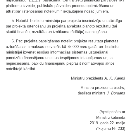
mijiedarbību'' 2.2.1.1. pasākuma ''Centralizētu publiskās pārvaldes IKT
platformu izveide, publiskās pārvaldes procesu optimizēšana un
attīstība'' īstenošanas noteikumi'' iekļautajiem nosacījumiem.
5. Noteikt Tieslietu ministriju par projekta iesniedzēju un atbildīgo
par projekta īstenošanu un projekta aprakstā plānoto rezultātu (tai
skaitā finanšu, rezultāta un iznākuma rādītāju) sasniegšanu.
6. Pēc projekta pabeigšanas noteikt projekta rezultātu plānotās
uzturēšanas izmaksas ne vairāk kā 75 000
euro
gadā, un Tieslietu
ministrijai izvērtēt esošās informācijas sistēmas uzturēšanai
paredzēto finansējumu un citus iespējamos ietaupījumus un, ja
nepieciešams, papildu finansējumu pieprasīt normatīvajos aktos
noteiktajā kārtībā.
Ministru prezidents
A. K. Kariņš
Ministru prezidenta biedrs,
tieslietu ministrs
J. Bordāns
(Apstiprināts ar
Ministru kabineta
2019. gada 22. maija
rīkojumu Nr. 233)