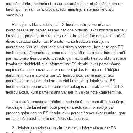
manuālo darbu, nodrošinot tos ar automātiskiem atgādinājumiem un
brīdinājumiem un uzlabojot dažādu ministriju sistēmas lietotāju
sadarbību.
Risinājums tiks veidots, lai ES tiesību aktu pārņemšanas
koordinēšana un nepieciešamo nacionālo tiesību aktu izstrāde noritētu
kā vienots process, neskatoties uz to, ka iesaistītie darbinieki strādā
divās dažādās sistēmās. Plānots, ka izstrādātais risinājums
nodrošinās regulāru datu apmaiņu starp sistēmām, līdz ar to gan ES
tiesību aktu pārņemšanas procesos iesaistītie darbinieki būs informēti
par nacionālo tiesību aktu izstrādi, gan nacionālo tiesību aktu izstrādē
iesaistītie darbinieki būs informēti par ES tiesību aktu pārņemšanai
nepieciešamajiem uzdevumiem un to izpildes termiņiem. Tādējādi
darbinieki, kuri ir atbildīgi par ES tiesību aktu pārņemšanu, tiks
nodrošināti ar papildu datiem, un viņi būs spējīgi labāk veikt ES
tiesību aktu pārņemšanas kontroles funkcijas un ātrāk identificēt ES
tiesību aktus, kuru pārņemšana var netikt veikta noteiktajā termiņā.
Projekta īstenošanas mērķis ir nodrošināt, lai iesaistīto institūciju
vadošajiem darbiniekiem būtu pieejama aktuāla informācija par
procesa gaitu gan no ES tiesību aktu pārņemšanas skatupunkta, gan
no nacionālo tiesību aktu izstrādes skatupunkta.
2. Uzlabot sabiedrības un citu institūciju informēšanu par ES