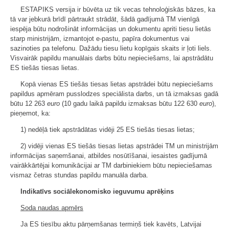
ESTAPIKS versija ir būvēta uz tik vecas tehnoloģiskās bāzes, ka
tā var jebkurā brīdī pārtraukt strādāt, šādā gadījumā TM vienīgā
iespēja būtu nodrošināt informācijas un dokumentu apriti tiesu lietās
starp ministrijām, izmantojot e-pastu, papīra dokumentus vai
sazinoties pa telefonu. Dažādu tiesu lietu kopīgais skaits ir ļoti liels.
Visvairāk papildu manuālais darbs būtu nepieciešams, lai apstrādātu
ES tiešās tiesas lietas.
Kopā vienas ES tiešās tiesas lietas apstrādei būtu nepieciešams
papildus apmēram pusslodzes speciālista darbs, un tā izmaksas gadā
būtu 12 263
euro
(10 gadu laikā papildu izmaksas būtu 122 630
euro
),
pieņemot, ka:
1) nedēļā tiek apstrādātas vidēji 25 ES tiešās tiesas lietas;
2) vidēji vienas ES tiešās tiesas lietas apstrādei TM un ministrijām
informācijas saņemšanai, atbildes nosūtīšanai, iesaistes gadījumā
vairākkārtējai komunikācijai ar TM darbiniekiem būtu nepieciešamas
vismaz četras stundas papildu manuāla darba.
Indikatīvs sociālekonomisko ieguvumu aprēķins
Soda naudas apmērs
Ja ES tiesību aktu pārņemšanas termiņš tiek kavēts, Latvijai