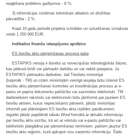
reaģēšana problēmu gadījumos - 8 %;
3) informācijas sistēmas tehniskais atbalsts un drošības
pārvaldība - 2 %.
Kopā 10 gadu periodā projekta izstrādes un uzturēšanas izmaksas
veido 1 250 000 EUR.
Indikatīvs finanšu ietaupījumu aprēķins
ES tiesību aktu pārņemšanas procesa gaita
ESTAPIKS versija ir būvēta uz novecojušas tehnoloģiskās bāzes,
kas jebkurā brīdī var pārtraukt darbību un var nebūt pieejama. Ja
ESTAPIKS pārtrauktu darboties, tad Tieslietu ministrijai
(turpmāk - TM) un citām ministrijām vienīgā iespēja būtu īstenot ES
tiesību aktu pārņemšanas kontroles un koordinācijas procesu ar e-
pastu un papīra dokumentu palīdzību vai sazinoties telefoniski. TM
darbiniekiem rakstiski vai elektroniski būtu jāinformē par jauniem ES
tiesību aktiem, kurus nepieciešams pārņemt, jālūdz ministrijas
informēt par plānotajiem ES tiesību akta izpildes pasākumiem,
regulāri jālūdz papildināt tabulu
Word
formātā ar aktuālu informāciju
par tiesību aktu virzību, kā arī ar vēstuļu vai e-pastu palīdzību vai
telefoniski jāatgādina par pārņemšanas termiņiem, pašiem jāuztur ES
tiesību aktu reģistrs, kurā apkopot visu saņemto informāciju. Šāds