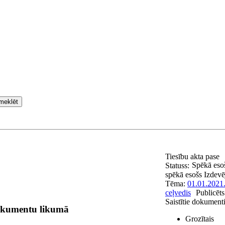
meklēt
Tiesību akta pase
Spēkā eso
Statuss:
spēkā esošs
Izdevē
Tēma:
01.01.2021
ceļvedis
Publicēt
Saistītie dokument
dokumentu likumā
Grozītais