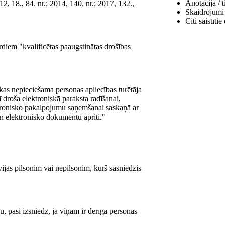
Anotācija / t
, 18., 84. nr.; 2014, 140. nr.; 2017, 132.,
Skaidrojumi
Citi saistīti
ārdiem "kvalificētas paaugstinātas drošības
 kas nepieciešama personas apliecības turētāja
rī droša elektroniskā paraksta radīšanai,
ektronisko pakalpojumu saņemšanai saskaņā ar
un elektronisko dokumentu apriti."
ijas pilsonim vai nepilsonim, kurš sasniedzis
, pasi izsniedz, ja viņam ir derīga personas