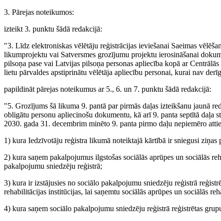
3. Pārejas noteikumos:
izteikt 3. punktu šādā redakcijā:
"3. Līdz elektroniskas vēlētāju reģistrācijas ieviešanai Saeimas vēlēš
likumprojektu vai Satversmes grozījumu projektu ierosināšanai dokumen
pilsoņa pase vai Latvijas pilsoņa personas apliecība kopā ar Centrālās
lietu pārvaldes apstiprinātu vēlētāja apliecību personai, kurai nav derī
papildināt pārejas noteikumus ar 5., 6. un 7. punktu šādā redakcijā:
"5. Grozījums šā likuma 9. pantā par pirmās daļas izteikšanu jaunā re
obligātu personu apliecinošu dokumentu, kā arī 9. panta septītā daļa s
2030. gada 31. decembrim minēto 9. panta pirmo daļu nepiemēro attie
1) kura Iedzīvotāju reģistra likumā noteiktajā kārtībā ir sniegusi ziņas 
2) kura saņem pakalpojumus ilgstošas sociālās aprūpes un sociālās rehabil
pakalpojumu sniedzēju reģistrā;
3) kura ir izstājusies no sociālo pakalpojumu sniedzēju reģistrā reģistr
rehabilitācijas institūcijas, lai saņemtu sociālās aprūpes un sociālās re
4) kura saņem sociālo pakalpojumu sniedzēju reģistrā reģistrētas gru