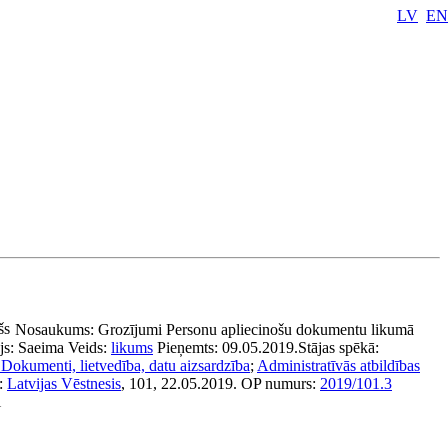
LV
EN
šs
Nosaukums:
Grozījumi Personu apliecinošu dokumentu likumā
js:
Saeima
Veids:
likums
Pieņemts:
09.05.2019.
Stājas spēkā:
.
Dokumenti, lietvedība, datu aizsardzība
;
Administratīvās atbildības
s:
Latvijas Vēstnesis
, 101, 22.05.2019.
OP numurs:
2019/101.3
i