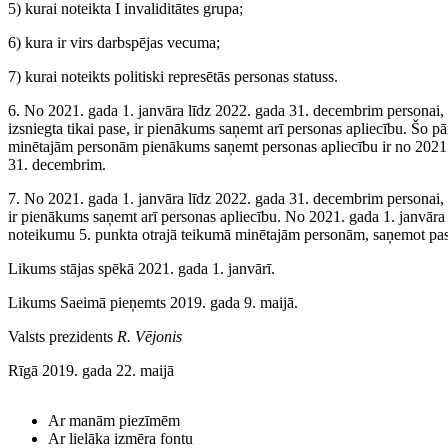
5) kurai noteikta I invaliditātes grupa;
6) kura ir virs darbspējas vecuma;
7) kurai noteikts politiski represētās personas statuss.
6. No 2021. gada 1. janvāra līdz 2022. gada 31. decembrim personai,
izsniegta tikai pase, ir pienākums saņemt arī personas apliecību. Šo p
minētajām personām pienākums saņemt personas apliecību ir no 2021.
31. decembrim.
7. No 2021. gada 1. janvāra līdz 2022. gada 31. decembrim personai,
ir pienākums saņemt arī personas apliecību. No 2021. gada 1. janvāra
noteikumu 5. punkta otrajā teikumā minētajām personām, saņemot pasi
Likums stājas spēkā 2021. gada 1. janvārī.
Likums Saeimā pieņemts 2019. gada 9. maijā.
Valsts prezidents
R. Vējonis
Rīgā 2019. gada 22. maijā
Ar manām piezīmēm
Ar lielāka izmēra fontu