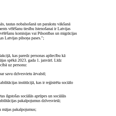
anās, tautas nobalsošanā un parakstu vākšanā
ts vēlēšanu tiesību īstenošanai ir Latvijas
 vēlēšanu komisijas vai Pilsonības un migrācijas
gas Latvijas pilsoņa pases.";
dakcijā, kas paredz personas apliecību kā
tājas spēkā 2023. gada 1. janvārī. Līdz
cībā uz personu:
par savu dzīvesvietu ārvalstī;
itācijas institūcijā, kas ir reģistrēta sociālo
ētas ilgstošas sociālās aprūpes un sociālās
habilitācijas pakalpojumus dzīvesvietā;
pu mājas pakalpojumus;