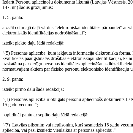
Izdarīt Personu apliecinošu dokumentu likumā (Latvijas Vēstnesis, 2012
147. nr.) šādus grozījumus:
1. 5. pantā:
aizstāt ceturtajā daļā vārdus "elektroniskai identitātes pārbaudei" ar v
elektroniskās identifikācijas nodrošināšanai";
izteikt piekto daļu šādā redakcijā:
"(5) Personas apliecība, kurā iekļauta informācija elektroniskā formā,
kvalificētas paaugstinātas drošības elektroniskajai identifikācijai, kā a
uzskatāma par derīgu personas identitātes apliecināšanas līdzekli el
normatīvajiem aktiem par fizisko personu elektronisko identifikāciju 
2. 9. pantā:
izteikt pirmo daļu šādā redakcijā:
"(1) Personas apliecība ir obligāts personu apliecinošs dokuments Latv
15 gadu vecumu.";
papildināt pantu ar septīto daļu šādā redakcijā:
"(7) Latvijas pilsonim vai nepilsonim, kurš sasniedzis 15 gadu vecumu
apliecība, vai pasi izsniedz vienlaikus ar personas apliecību."