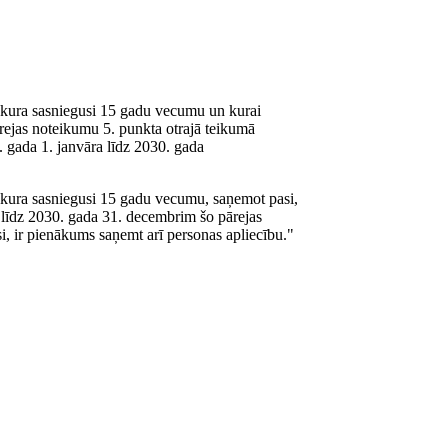
 kura sasniegusi 15 gadu vecumu un kurai
ārejas noteikumu 5. punkta otrajā teikumā
 gada 1. janvāra līdz 2030. gada
 kura sasniegusi 15 gadu vecumu, saņemot pasi,
 līdz 2030. gada 31. decembrim šo pārejas
, ir pienākums saņemt arī personas apliecību."