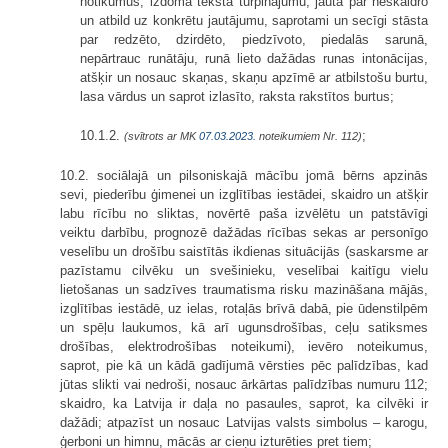
notikumus, izdomā teksta turpinājumu, jautā par neskaidro
un atbild uz konkrētu jautājumu, saprotami un secīgi stāsta
par redzēto, dzirdēto, piedzīvoto, piedalās sarunā,
nepārtrauc runātāju, runā lieto dažādas runas intonācijas,
atšķir un nosauc skaņas, skaņu apzīmē ar atbilstošu burtu,
lasa vārdus un saprot izlasīto, raksta rakstītos burtus;
10.1.2.
;
(svītrots ar MK
07.03.2023.
noteikumiem Nr. 112)
10.2. sociālajā un pilsoniskajā mācību jomā bērns apzinās
sevi, piederību ģimenei un izglītības iestādei, skaidro un atšķir
labu rīcību no sliktas, novērtē paša izvēlētu un patstāvīgi
veiktu darbību, prognozē dažādas rīcības sekas ar personīgo
veselību un drošību saistītās ikdienas situācijās (saskarsme ar
pazīstamu cilvēku un svešinieku, veselībai kaitīgu vielu
lietošanas un sadzīves traumatisma risku mazināšana mājās,
izglītības iestādē, uz ielas, rotaļās brīvā dabā, pie ūdenstilpēm
un spēļu laukumos, kā arī ugunsdrošības, ceļu satiksmes
drošības, elektrodrošības noteikumi), ievēro noteikumus,
saprot, pie kā un kādā gadījumā vērsties pēc palīdzības, kad
jūtas slikti vai nedroši, nosauc ārkārtas palīdzības numuru 112;
skaidro, ka Latvija ir daļa no pasaules, saprot, ka cilvēki ir
dažādi; atpazīst un nosauc Latvijas valsts simbolus – karogu,
ģerboni un himnu, mācās ar cieņu izturēties pret tiem;