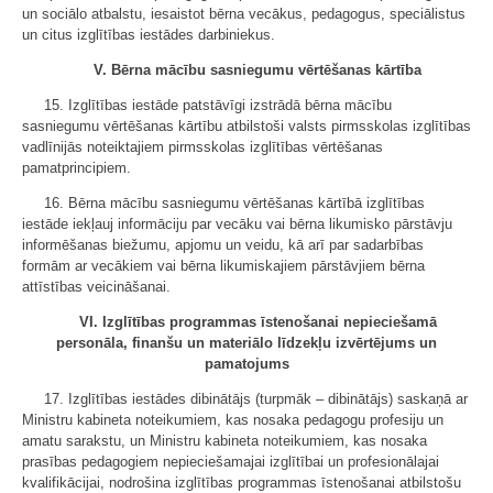
un sociālo atbalstu, iesaistot bērna vecākus, pedagogus, speciālistus
un citus izglītības iestādes darbiniekus.
V. Bērna mācību sasniegumu vērtēšanas kārtība
15. Izglītības iestāde patstāvīgi izstrādā bērna mācību
sasniegumu vērtēšanas kārtību atbilstoši valsts pirmsskolas izglītības
vadlīnijās noteiktajiem pirmsskolas izglītības vērtēšanas
pamatprincipiem.
16. Bērna mācību sasniegumu vērtēšanas kārtībā izglītības
iestāde iekļauj informāciju par vecāku vai bērna likumisko pārstāvju
informēšanas biežumu, apjomu un veidu, kā arī par sadarbības
formām ar vecākiem vai bērna likumiskajiem pārstāvjiem bērna
attīstības veicināšanai.
VI. Izglītības programmas īstenošanai nepieciešamā
personāla, finanšu un materiālo līdzekļu izvērtējums un
pamatojums
17. Izglītības iestādes dibinātājs (turpmāk – dibinātājs) saskaņā ar
Ministru kabineta noteikumiem, kas nosaka pedagogu profesiju un
amatu sarakstu, un Ministru kabineta noteikumiem, kas nosaka
prasības pedagogiem nepieciešamajai izglītībai un profesionālajai
kvalifikācijai, nodrošina izglītības programmas īstenošanai atbilstošu