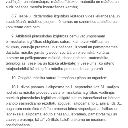
vadlīnijām un informācijas, mācību līdzekļu, materiālu un mācību un
audzināšanas metožu izvērtēšanas kārtību;
8.7. iespēju līdzdarboties izglītības iestādes vides iekārtošanā un
saudzēšanā, mācīties pieņemt lēmumus un uzņemties atbildību par
konkrētām darbībām.
9. Atbilstoši pirmsskolas izglītības bērnu vecumposmam
pirmsskolas izglītības obligātais saturs, kas ietver vērtības un
tikumus, caurviju prasmes un zināšanas, izpratni un pamatprasmes
dažādās mācību jomās (valodu, sociālā un pilsoniskā, kultūras
izpratne un pašizpausme mākslā, dabaszinātnes, matemātika,
tehnoloģijas, veselība un fiziskā aktivitāte) ir veselums, ko īsteno
rotaļnodarbībā kā integrētu mācību procesu dienas garumā.
10. Obligātā mācību satura īstenošanu plāno un organizē:
10.1. divos posmos. Laikposmā no 1. septembra līdz 31. maijam
nodrošina mācību procesu valsts pirmsskolas izglītības vadlīnijās
noteiktā pirmsskolas izglītības obligātā satura īstenošanai un bērnam
plānoto sasniedzamo rezultātu apguvei, laikposmā no 1. jūnija līdz 31.
augustam nodrošina mācību procesu bērna vispusīgas attīstības un
iepriekšējā laikposmā iegūto zināšanu, izpratnes, pamatprasmju un
caurviju prasmju, kā arī vērtībās balstītu tikumu un ieradumu
nostiprināšanai;