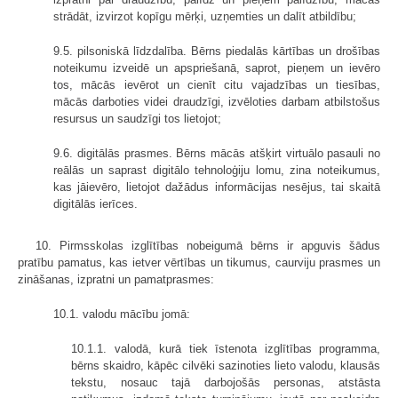
strādāt, izvirzot kopīgu mērķi, uzņemties un dalīt atbildību;
9.5. pilsoniskā līdzdalība. Bērns piedalās kārtības un drošības
noteikumu izveidē un apspriešanā, saprot, pieņem un ievēro
tos, mācās ievērot un cienīt citu vajadzības un tiesības,
mācās darboties videi draudzīgi, izvēloties darbam atbilstošus
resursus un saudzīgi tos lietojot;
9.6. digitālās prasmes. Bērns mācās atšķirt virtuālo pasauli no
reālās un saprast digitālo tehnoloģiju lomu, zina noteikumus,
kas jāievēro, lietojot dažādus informācijas nesējus, tai skaitā
digitālās ierīces.
10. Pirmsskolas izglītības nobeigumā bērns ir apguvis šādus
pratību pamatus, kas ietver vērtības un tikumus, caurviju prasmes un
zināšanas, izpratni un pamatprasmes:
10.1. valodu mācību jomā:
10.1.1. valodā, kurā tiek īstenota izglītības programma,
bērns skaidro, kāpēc cilvēki sazinoties lieto valodu, klausās
tekstu, nosauc tajā darbojošās personas, atstāsta