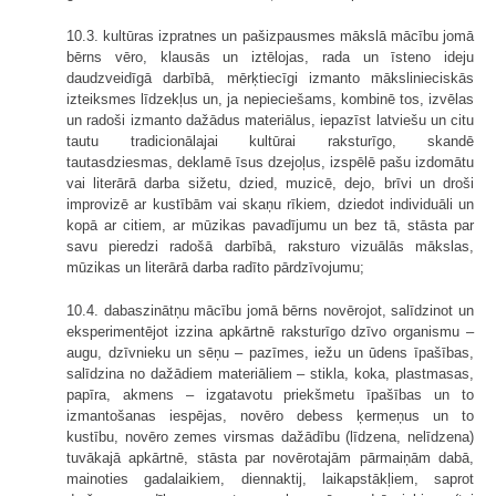
10.3. kultūras izpratnes un pašizpausmes mākslā mācību jomā
bērns vēro, klausās un iztēlojas, rada un īsteno ideju
daudzveidīgā darbībā, mērķtiecīgi izmanto mākslinieciskās
izteiksmes līdzekļus un, ja nepieciešams, kombinē tos, izvēlas
un radoši izmanto dažādus materiālus, iepazīst latviešu un citu
tautu tradicionālajai kultūrai raksturīgo, skandē
tautasdziesmas, deklamē īsus dzejoļus, izspēlē pašu izdomātu
vai literārā darba sižetu, dzied, muzicē, dejo, brīvi un droši
improvizē ar kustībām vai skaņu rīkiem, dziedot individuāli un
kopā ar citiem, ar mūzikas pavadījumu un bez tā, stāsta par
savu pieredzi radošā darbībā, raksturo vizuālās mākslas,
mūzikas un literārā darba radīto pārdzīvojumu;
10.4. dabaszinātņu mācību jomā bērns novērojot, salīdzinot un
eksperimentējot izzina apkārtnē raksturīgo dzīvo organismu –
augu, dzīvnieku un sēņu – pazīmes, iežu un ūdens īpašības,
salīdzina no dažādiem materiāliem – stikla, koka, plastmasas,
papīra, akmens – izgatavotu priekšmetu īpašības un to
izmantošanas iespējas, novēro debess ķermeņus un to
kustību, novēro zemes virsmas dažādību (līdzena, nelīdzena)
tuvākajā apkārtnē, stāsta par novērotajām pārmaiņām dabā,
mainoties gadalaikiem, diennaktij, laikapstākļiem, saprot