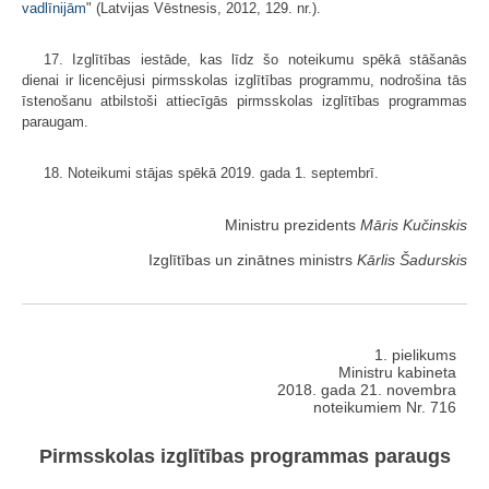
vadlīnijām
" (Latvijas Vēstnesis, 2012, 129. nr.).
17. Izglītības iestāde, kas līdz šo noteikumu spēkā stāšanās
dienai ir licencējusi pirmsskolas izglītības programmu, nodrošina tās
īstenošanu atbilstoši attiecīgās pirmsskolas izglītības programmas
paraugam.
18. Noteikumi stājas spēkā 2019. gada 1. septembrī.
Ministru prezidents
Māris Kučinskis
Izglītības un zinātnes ministrs
Kārlis Šadurskis
1. pielikums
Ministru kabineta
2018. gada 21. novembra
noteikumiem Nr. 716
Pirmsskolas izglītības programmas paraugs