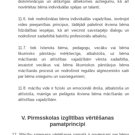
diskriminācijas un atšķirīgas attieksmes aizliegumu, kā arī
novērtētas bērna individuālās spējas un talanti;
11.6. tiek nodrošinātas bērna individuālās vajadzības, ievērojot
vides pieejamības principus, tādējādi palielinot ikviena bērna
līdzdalības iespējas, kā arī veicinot savstarpējo dialogu un
nodrošinot sadarbībā balstītu profesionālu atbalstu;
11.7. tiek īstenota bērna, pedagogu, vecāku vai bērna
likumisko pārstāvju mērķtiecīga, atbalstoša, uz bērna
mācīšanās un attīstības vajadzībām vērsta sadarbība,
iesaistot vecākus vai bērna likumiskos pārstāvjus bērna
mācīšanās procesā un nodrošinot regulāru atgriezenisko saiti
par bērna sniegumu un sasniegumiem;
11.8. mācību vide ir fiziski un emocionāli droša, atbalstoša un
attīstoša, mainīga un pielāgota ikviena bērna mācīšanās un
attīstības vajadzībām.
V. Pirmsskolas izglītības vērtēšanas
pamatprincipi
12. Mācību snieguma vērtēšanas pamatā ir novērojumi par bērna