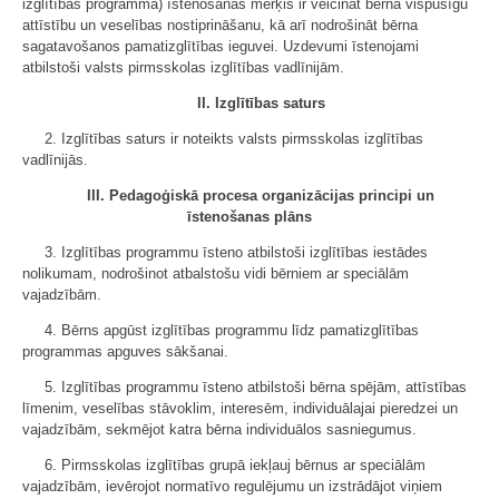
izglītības programma) īstenošanas mērķis ir veicināt bērna vispusīgu
attīstību un veselības nostiprināšanu, kā arī nodrošināt bērna
sagatavošanos pamatizglītības ieguvei. Uzdevumi īstenojami
atbilstoši valsts pirmsskolas izglītības vadlīnijām.
II. Izglītības saturs
2. Izglītības saturs ir noteikts valsts pirmsskolas izglītības
vadlīnijās.
III. Pedagoģiskā procesa organizācijas principi un
īstenošanas plāns
3. Izglītības programmu īsteno atbilstoši izglītības iestādes
nolikumam, nodrošinot atbalstošu vidi bērniem ar speciālām
vajadzībām.
4. Bērns apgūst izglītības programmu līdz pamatizglītības
programmas apguves sākšanai.
5. Izglītības programmu īsteno atbilstoši bērna spējām, attīstības
līmenim, veselības stāvoklim, interesēm, individuālajai pieredzei un
vajadzībām, sekmējot katra bērna individuālos sasniegumus.
6. Pirmsskolas izglītības grupā iekļauj bērnus ar speciālām
vajadzībām, ievērojot normatīvo regulējumu un izstrādājot viņiem