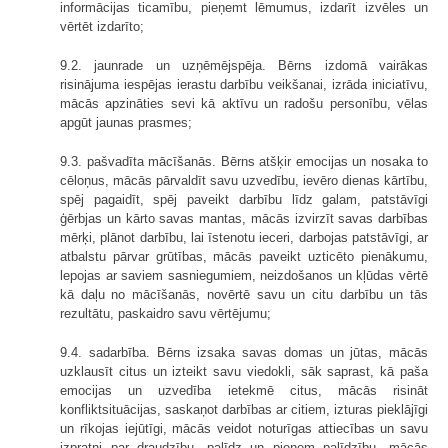
informācijas ticamību, pieņemt lēmumus, izdarīt izvēles un
vērtēt izdarīto;
9.2. jaunrade un uzņēmējspēja. Bērns izdomā vairākas
risinājuma iespējas ierastu darbību veikšanai, izrāda iniciatīvu,
mācās apzināties sevi kā aktīvu un radošu personību, vēlas
apgūt jaunas prasmes;
9.3. pašvadīta mācīšanās. Bērns atšķir emocijas un nosaka to
cēloņus, mācās pārvaldīt savu uzvedību, ievēro dienas kārtību,
spēj pagaidīt, spēj paveikt darbību līdz galam, patstāvīgi
ģērbjas un kārto savas mantas, mācās izvirzīt savas darbības
mērķi, plānot darbību, lai īstenotu ieceri, darbojas patstāvīgi, ar
atbalstu pārvar grūtības, mācās paveikt uzticēto pienākumu,
lepojas ar saviem sasniegumiem, neizdošanos un kļūdas vērtē
kā daļu no mācīšanās, novērtē savu un citu darbību un tās
rezultātu, paskaidro savu vērtējumu;
9.4. sadarbība. Bērns izsaka savas domas un jūtas, mācās
uzklausīt citus un izteikt savu viedokli, sāk saprast, kā paša
emocijas un uzvedība ietekmē citus, mācās risināt
konfliktsituācijas, saskaņot darbības ar citiem, izturas pieklājīgi
un rīkojas iejūtīgi, mācās veidot noturīgas attiecības un savu
izpratni par draudzību, palīdz un pieņem palīdzību, mācās