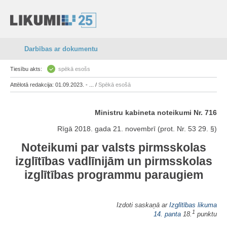
Darbības ar dokumentu
Tiesību akts:
spēkā esošs
Attēlotā redakcija: 01.09.2023. - ... /
Spēkā esošā
Ministru kabineta noteikumi Nr. 716
Rīgā 2018. gada 21. novembrī (prot. Nr. 53 29. §)
Noteikumi par valsts pirmsskolas
izglītības vadlīnijām
un pirmsskolas
izglītības programmu paraugiem
Izdoti saskaņā ar
Izglītības likuma
1
14. panta
18.
punktu