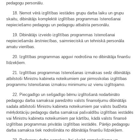
pedagogu personālu.
18. Ņemot vērā izglītības iestādes grupu darba laiku un grupu
skaitu, dibinātājs komplektē izglītības programmas īstenošanai
nepieciešamo pedagogu un pedagogu atbalsta personālu.
19. Dibinātājs izveido izglītības programmas īstenošanai
nepieciešamās ārstniecības, saimnieciskā un tehniskā personāla
amatu vienības.
20. Izglītības programmas apguvi nodrošina no dibinātāja finanšu
līdzekļiem.
21. Izglītības programmas īstenošanas izmaksas sedz dibinātājs
atbilstoši Ministru kabineta noteikumiem par pirmsskolas izglītības
programmu īstenošanas izmaksu minimumu uz vienu izglītojamo.
22. Piecgadīgo un sešgadīgo bērnu izglītošanā nodarbināto
pedagogu darba samaksai paredzēto valsts finansējumu dibinātājs
sadala atbilstoši Ministru kabineta noteikumiem par valsts budžeta
mērķdotāciju pedagogu darba samaksai pašvaldību izglītības iestādēs
vai Ministru kabineta noteikumiem par kārtību, kādā valsts finansē
izglītības programmas privātās izglītības iestādēs. Pārējo pedagogu
darba samaksa tiek nodrošināta no dibinātāja finanšu līdzekļiem.