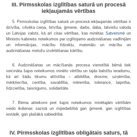
III. Pirmsskolas izglītības saturā un procesā
iekļaujamās vērtības
5. Pirmsskolas izglītības saturā un procesā iekļaujamās vērtības ir
dzīvība, cilvēka cieņa, brīvība, ģimene, darbs, daba, latviešu valoda
un Latvijas valsts, kā arī citas vērtības, kas minētas
Satversmē
un
Ministru kabineta noteikumos par izglītojamo audzināšanas vadlīnijām
un informācijas, mācību līdzekļu, materiālu un mācību un
audzināšanas metožu izvērtēšanas kārtību.
6. Audzināšanas un mācīšanās procesa vienotībā bērnā tiek
veicināta šajos noteikumos minēto vērtību un tajās balstītu ieradumu,
kā arī šādu tikumu attīstība – atbildība, drosme, uzņēmība,
mērķtiecība, centība, savaldība, mērenība, tolerance, laipnība,
līdzcietība, taisnīgums, solidaritāte.
7. Bērna attieksmi pret šajos noteikumos minētajām vērtībām
veido ikdienas saziņā un mijiedarbībā gan ģimenē, gan izglītības
iestādē, gan plašākā sabiedrībā.
IV. Pirmsskolas izglītības obligātais saturs, tā