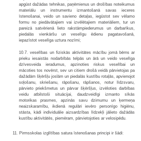
apgūst dažādas tehnikas, paņēmienus un drošības noteikumus
materiālu un instrumentu izmantošanā savas ieceres
īstenošanai, veido un savieno detaļas, iegūstot sev vēlamo
formu no piedāvātajiem vai izvēlētajiem materiāliem, tur un
pareizā satvērienā lieto rakstāmpiederumus un darbarīkus,
piedalās vienkāršu un veselīgu ēdienu pagatavošanā,
iepazīstot veselīga uztura nozīmi;
10.7. veselības un fiziskās aktivitātes mācību jomā bērns ar
prieku iesaistās nodarbībās telpās un ārā un veido veselīga
dzīvesveida ieradumus, apzinoties riskus veselībai un
mācoties tos novērst, sev un citiem drošā veidā pārvietojas pa
dažādām šķēršļu joslām un piedalās kustību rotaļās, apvienojot
soļošanu, skriešanu, rāpošanu, rāpšanos, notur līdzsvaru,
pārvieto priekšmetus un pārvar šķēršļus, izvēloties darbības
veidu atbilstoši situācijai, daudzveidīgi izmanto sīkās
motorikas prasmes, apzinās savu dzimumu un ķermeņa
neaizskaramību, ikdienā regulāri ievēro personīgo higiēnu,
stāsta, kādi individuālie aizsardzības līdzekļi jālieto dažādās
kustību aktivitātēs, piemēram, pārvietojoties ar velosipēdu.
11. Pirmsskolas izglītības satura īstenošanas principi ir šādi: