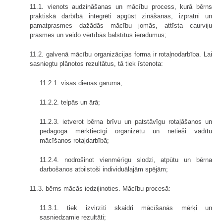
11.1. vienots audzināšanas un mācību process, kurā bērns
praktiskā darbībā integrēti apgūst zināšanas, izpratni un
pamatprasmes dažādās mācību jomās, attīsta caurviju
prasmes un veido vērtībās balstītus ieradumus;
11.2. galvenā mācību organizācijas forma ir rotaļnodarbība. Lai
sasniegtu plānotos rezultātus, tā tiek īstenota:
11.2.1. visas dienas garumā;
11.2.2. telpās un ārā;
11.2.3. ietverot bērna brīvu un patstāvīgu rotaļāšanos un
pedagoga mērķtiecīgi organizētu un netieši vadītu
mācīšanos rotaļdarbībā;
11.2.4. nodrošinot vienmērīgu slodzi, atpūtu un bērna
darbošanos atbilstoši individuālajām spējām;
11.3. bērns mācās iedziļinoties. Mācību procesā:
11.3.1. tiek izvirzīti skaidri mācīšanās mērķi un
sasniedzamie rezultāti;