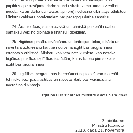
23. Pedagogu darba samaksu (tai skaitā apmaksājamo un
papildus apmaksājamo darba stundu skaitu vienai amata vienībai
nedēļā, kā arī darba samaksas apmēru) nodrošina dibinātājs atbilstoši
Ministru kabineta noteikumiem par pedagogu darba samaksu.
24. Ārstniecības, saimnieciskā un tehniskā personāla darba
samaksu veic no dibinātāja finanšu līdzekļiem.
25. Higiēnas prasību ievērošanu un teritorijas, telpu, iekārtu un
inventāra uzturēšanu kārtībā nodrošina izglītības programmas
īstenotājs atbilstoši Ministru kabineta noteikumiem, kas nosaka
higiēnas prasības izglītības iestādēm, kuras īsteno pirmsskolas
izglītības programmas.
26. Izglītības programmas īstenošanai nepieciešamo materiāli
tehnisko bāzi pašattīstības un radošās darbības veicināšanai
nodrošina dibinātājs.
Izglītības un zinātnes ministrs
Kārlis Šadurskis
2. pielikums
Ministru kabineta
2018. gada 21. novembra