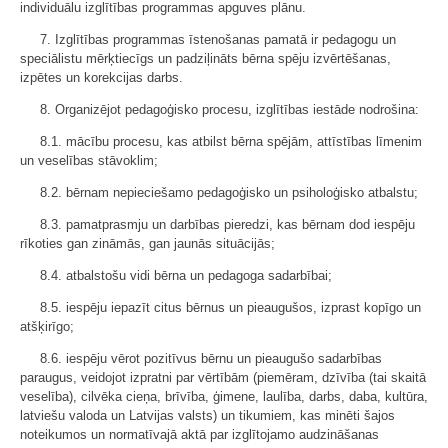
individuālu izglītības programmas apguves plānu.
7. Izglītības programmas īstenošanas pamatā ir pedagogu un
speciālistu mērķtiecīgs un padziļināts bērna spēju izvērtēšanas,
izpētes un korekcijas darbs.
8. Organizējot pedagoģisko procesu, izglītības iestāde nodrošina:
8.1. mācību procesu, kas atbilst bērna spējām, attīstības līmenim
un veselības stāvoklim;
8.2. bērnam nepieciešamo pedagoģisko un psiholoģisko atbalstu;
8.3. pamatprasmju un darbības pieredzi, kas bērnam dod iespēju
rīkoties gan zināmās, gan jaunās situācijās;
8.4. atbalstošu vidi bērna un pedagoga sadarbībai;
8.5. iespēju iepazīt citus bērnus un pieaugušos, izprast kopīgo un
atšķirīgo;
8.6. iespēju vērot pozitīvus bērnu un pieaugušo sadarbības
paraugus, veidojot izpratni par vērtībām (piemēram, dzīvība (tai skaitā
veselība), cilvēka cieņa, brīvība, ģimene, laulība, darbs, daba, kultūra,
latviešu valoda un Latvijas valsts) un tikumiem, kas minēti šajos
noteikumos un normatīvajā aktā par izglītojamo audzināšanas