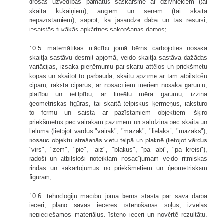
drošas uzvedības pamatus saskarsmē ar dzīvniekiem (tai
skaitā kukaiņiem), augiem un sēnēm (tai skaitā
nepazīstamiem), saprot, ka jāsaudzē daba un tās resursi,
iesaistās tuvākās apkārtnes sakopšanas darbos;
10.5. matemātikas mācību jomā bērns darbojoties nosaka
skaitļa sastāvu desmit apjomā, veido skaitļa sastāva dažādas
variācijas, izsaka pieņēmumu par skaitu attēlos un priekšmetu
kopās un skaitot to pārbauda, skaitu apzīmē ar tam atbilstošu
ciparu, raksta ciparus, ar nosacītiem mēriem nosaka garumu,
platību un ietilpību, ar lineālu mēra garumu, izzina
ģeometriskas figūras, tai skaitā telpiskus ķermeņus, raksturo
to formu un saista ar pazīstamiem objektiem, šķiro
priekšmetus pēc vairākām pazīmēm un salīdzina pēc skaita un
lieluma (lietojot vārdus "vairāk", "mazāk", "lielāks", "mazāks"),
nosauc objektu atrašanās vietu telpā un plaknē (lietojot vārdus
"virs", "zem", "pie", "aiz", "blakus", "pa labi", "pa kreisi"),
radoši un atbilstoši noteiktam nosacījumam veido ritmiskas
rindas un sakārtojumus no priekšmetiem un ģeometriskām
figūrām;
10.6. tehnoloģiju mācību jomā bērns stāsta par sava darba
ieceri, plāno savas ieceres īstenošanas soļus, izvēlas
nepieciešamos materiālus, īsteno ieceri un novērtē rezultātu,