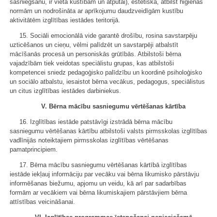
sasniegšanu, ir vieta kustībām un atpūtai), estētiska, atbilst higiēnas
normām un nodrošināta ar aprīkojumu daudzveidīgām kustību
aktivitātēm izglītības iestādes teritorijā.
15. Sociāli emocionālā vide garantē drošību, rosina savstarpēju
uzticēšanos un cieņu, vēlmi palīdzēt un savstarpēji atbalstīt
mācīšanās procesā un personiskās grūtībās. Atbilstoši bērna
vajadzībām tiek veidotas speciālistu grupas, kas atbilstoši
kompetencei sniedz pedagoģisko palīdzību un koordinē psiholoģisko
un sociālo atbalstu, iesaistot bērna vecākus, pedagogus, speciālistus
un citus izglītības iestādes darbiniekus.
V. Bērna mācību sasniegumu vērtēšanas kārtība
16. Izglītības iestāde patstāvīgi izstrādā bērna mācību
sasniegumu vērtēšanas kārtību atbilstoši valsts pirmsskolas izglītības
vadlīnijās noteiktajiem pirmsskolas izglītības vērtēšanas
pamatprincipiem.
17. Bērna mācību sasniegumu vērtēšanas kārtībā izglītības
iestāde iekļauj informāciju par vecāku vai bērna likumisko pārstāvju
informēšanas biežumu, apjomu un veidu, kā arī par sadarbības
formām ar vecākiem vai bērna likumiskajiem pārstāvjiem bērna
attīstības veicināšanai.