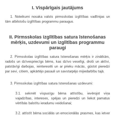
I. Vispārīgais jautājums
1. Noteikumi nosaka valsts pirmsskolas izglītības vadlīnijas un
tām atbilstošu izglītības programmu paraugus.
II. Pirmsskolas izglītības satura īstenošanas
mērķis, uzdevumi un izglītības programmu
paraugi
2. Pirmsskolas izglītības satura īstenošanas mērķis ir zinātkārs,
radošs un dzīvespriecīgs bērns, kas dzīvo veselīgi, droši un aktīvi,
patstāvīgi darbojas, ieinteresēti un ar prieku mācās, gūstot pieredzi
par sevi, citiem, apkārtējo pasauli un savstarpējo mijiedarbību tajā.
3. Pirmsskolas izglītības satura īstenošanas uzdevumi:
3.1. sekmēt vispusīgu bērna attīstību, ievērojot viņa
vajadzības, intereses, spējas un pieredzi un liekot pamatus
vērtībās balstītu ieradumu veidošanai;
3.2. attīstīt bērna sociālās un emocionālās prasmes, kas ietver