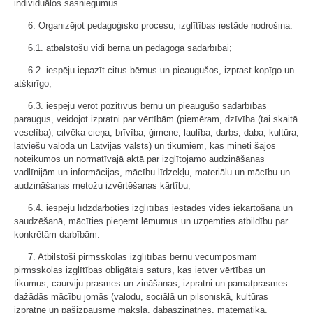
individuālos sasniegumus.
6. Organizējot pedagoģisko procesu, izglītības iestāde nodrošina:
6.1. atbalstošu vidi bērna un pedagoga sadarbībai;
6.2. iespēju iepazīt citus bērnus un pieaugušos, izprast kopīgo un
atšķirīgo;
6.3. iespēju vērot pozitīvus bērnu un pieaugušo sadarbības
paraugus, veidojot izpratni par vērtībām (piemēram, dzīvība (tai skaitā
veselība), cilvēka cieņa, brīvība, ģimene, laulība, darbs, daba, kultūra,
latviešu valoda un Latvijas valsts) un tikumiem, kas minēti šajos
noteikumos un normatīvajā aktā par izglītojamo audzināšanas
vadlīnijām un informācijas, mācību līdzekļu, materiālu un mācību un
audzināšanas metožu izvērtēšanas kārtību;
6.4. iespēju līdzdarboties izglītības iestādes vides iekārtošanā un
saudzēšanā, mācīties pieņemt lēmumus un uzņemties atbildību par
konkrētām darbībām.
7. Atbilstoši pirmsskolas izglītības bērnu vecumposmam
pirmsskolas izglītības obligātais saturs, kas ietver vērtības un
tikumus, caurviju prasmes un zināšanas, izpratni un pamatprasmes
dažādās mācību jomās (valodu, sociālā un pilsoniskā, kultūras
izpratne un pašizpausme mākslā, dabaszinātnes, matemātika,