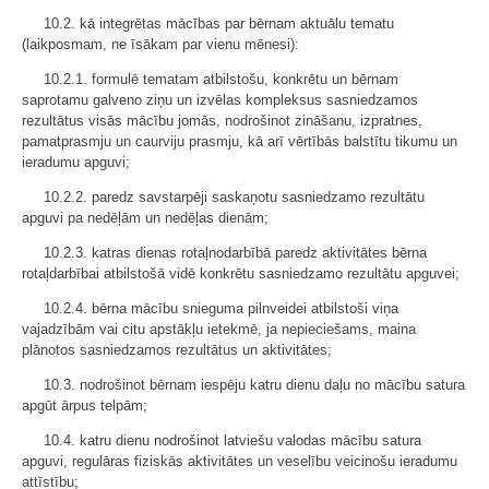
10.2. kā integrētas mācības par bērnam aktuālu tematu
(laikposmam, ne īsākam par vienu mēnesi):
10.2.1. formulē tematam atbilstošu, konkrētu un bērnam
saprotamu galveno ziņu un izvēlas kompleksus sasniedzamos
rezultātus visās mācību jomās, nodrošinot zināšanu, izpratnes,
pamatprasmju un caurviju prasmju, kā arī vērtībās balstītu tikumu un
ieradumu apguvi;
10.2.2. paredz savstarpēji saskaņotu sasniedzamo rezultātu
apguvi pa nedēļām un nedēļas dienām;
10.2.3. katras dienas rotaļnodarbībā paredz aktivitātes bērna
rotaļdarbībai atbilstošā vidē konkrētu sasniedzamo rezultātu apguvei;
10.2.4. bērna mācību snieguma pilnveidei atbilstoši viņa
vajadzībām vai citu apstākļu ietekmē, ja nepieciešams, maina
plānotos sasniedzamos rezultātus un aktivitātes;
10.3. nodrošinot bērnam iespēju katru dienu daļu no mācību satura
apgūt ārpus telpām;
10.4. katru dienu nodrošinot latviešu valodas mācību satura
apguvi, regulāras fiziskās aktivitātes un veselību veicinošu ieradumu
attīstību;