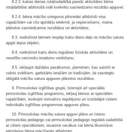
8.2.3. katras dienas rotaļnodarbībā paredz aktivitātes bērna
rotaļdarbībai atbilstošā vidē konkrētu sasniedzamo rezultātu apguvei;
8.2.4. bērna mācību snieguma pilnveidei atbilstoši viņa
vajadzībām vai citu apstākļu ietekmē, ja nepieciešams, maina
plānotos sasniedzamos rezultātus un aktivitātes;
8.3. nodrošinot bērnam iespēju katru dienu daļu no mācību satura
apgūt ārpus telpām;
8.4. nodrošinot katru dienu regulāras fiziskās aktivitātes un
veselību veicinošu ieradumu veidošanu;
8.5. iekļaujot dažādus pasākumus, piemēram, kas saistīti ar
valsts svētkiem, gadskārtu ieražām un tradīcijām, lai sasniegtu
obligātā mācību satura apguves plānotos rezultātus.
9. Pirmsskolas izglītības grupā, īstenojot arī speciālās
pirmsskolas izglītības programmu, iekļauj bērnus ar speciālām
vajadzībām, ievērojot normatīvo regulējumu un izstrādājot viņiem
individuālu izglītības programmas apguves plānu.
10. Pirmsskolas mācību satura apguvi plāno un īsteno
pirmsskolas pedagogs vai pirmsskolas pedagogs regulārā sadarbībā
ar citiem speciālistiem, iesaistot vecākus vai bērna likumiskos
pārstāvjus bērna mācīšanās atbalstam.