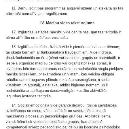
11. Bērnu izglītības programmas apguvei uzņem un atskaita no tās
atbilstoši normatīvajam regulējumam.
IV. Mācību vides raksturojums
12. Izglītības iestādes mācību vide gan telpās, gan tās teritorijā ir
bērna attīstību un mācības veicinoša.
13. Izglītības iestādes fiziskā vide ir piemērota ikvienam bērnam,
tai skaitā bērniem ar funkcionāliem traucējumiem. Vide ir droša,
daudzfunkcionāla un ērta (bērni var darboties grupās un individuāli, ir
iespēja organizēt mācību centrus vai organizatoriskās zonas, ir
izvietotas bērniem saprotamas norādes un nodrošināta viegla piekļuve
mācību līdzekļiem, priekšmetiem un vietām, kas veicina obligātā
mācību satura apguves plānoto rezultātu sasniegšanu, ir vieta
kustībām un atpūtai), estētiska, atbilst higiēnas normām un ir
nodrošināta ar aprīkojumu daudzveidīgām kustību aktivitātēm
izglītības iestādes teritorijā.
14. Sociāli emocionālā vide garantē drošību, rosina savstarpēju
uzticēšanos un cieņu, vēlmi palīdzēt un savstarpēji atbalstīt
mācīšanās procesā un personiskajās grūtībās. Atbilstoši bērna
vajadzībām tiek veidotas speciālistu grupas, kas atbilstoši
kompetencei sniedz pedagoģisko palīdzību un koordinē psiholoģisko