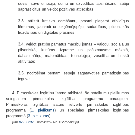
sevis, savu emociju, domu un uzvedības apzināšanu, spēju
saprast citus un veidot pozitīvas attiecības;
3.3. attīstīt kritisko domāšanu, prasmi pieņemt atbildīgus
lēmumus, jaunradi un uzņēmējspēju, sadarbības, pilsoniskās
līdzdalības un digitālās prasmes;
3.4. veidot pratību pamatus mācību jomās – valodu, sociālā un
pilsoniskā, kultūras izpratne un pašizpausme mākslā,
dabaszinātņu, matemātikas, tehnoloģiju, veselība un fiziskā
aktivitāte;
3.5. nodrošināt bērnam iespēju sagatavoties pamatizglītības
ieguvei.
4. Pirmsskolas izglītību īsteno atbilstoši šo noteikumu pielikumos
sniegtajiem pirmsskolas izglītības programmu paraugiem.
Pirmsskolas izglītības saturs ietverts pirmsskolas izglītības
programmā (
1. pielikums
) un speciālās pirmsskolas izglītības
programmā (
3. pielikums
).
(MK
07.03.2023.
noteikumu Nr. 112 redakcijā)