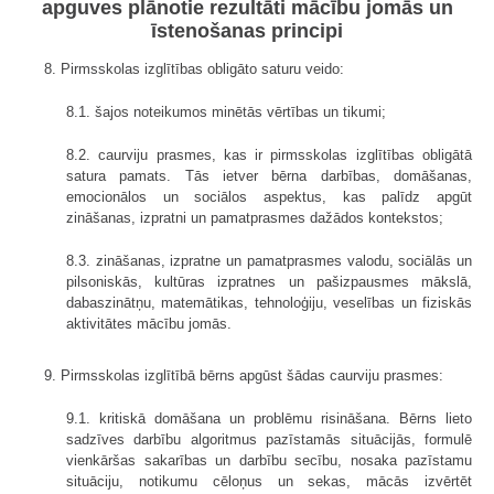
apguves plānotie rezultāti mācību jomās un
īstenošanas principi
8. Pirmsskolas izglītības obligāto saturu veido:
8.1. šajos noteikumos minētās vērtības un tikumi;
8.2. caurviju prasmes, kas ir pirmsskolas izglītības obligātā
satura pamats. Tās ietver bērna darbības, domāšanas,
emocionālos un sociālos aspektus, kas palīdz apgūt
zināšanas, izpratni un pamatprasmes dažādos kontekstos;
8.3. zināšanas, izpratne un pamatprasmes valodu, sociālās un
pilsoniskās, kultūras izpratnes un pašizpausmes mākslā,
dabaszinātņu, matemātikas, tehnoloģiju, veselības un fiziskās
aktivitātes mācību jomās.
9. Pirmsskolas izglītībā bērns apgūst šādas caurviju prasmes:
9.1. kritiskā domāšana un problēmu risināšana. Bērns lieto
sadzīves darbību algoritmus pazīstamās situācijās, formulē
vienkāršas sakarības un darbību secību, nosaka pazīstamu
situāciju, notikumu cēloņus un sekas, mācās izvērtēt