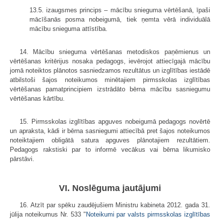
13.5. izaugsmes princips – mācību snieguma vērtēšanā, īpaši
mācīšanās posma nobeigumā, tiek ņemta vērā individuālā
mācību snieguma attīstība.
14. Mācību snieguma vērtēšanas metodiskos paņēmienus un
vērtēšanas kritērijus nosaka pedagogs, ievērojot attiecīgajā mācību
jomā noteiktos plānotos sasniedzamos rezultātus un izglītības iestādē
atbilstoši šajos noteikumos minētajiem pirmsskolas izglītības
vērtēšanas pamatprincipiem izstrādāto bērna mācību sasniegumu
vērtēšanas kārtību.
15. Pirmsskolas izglītības apguves nobeigumā pedagogs novērtē
un apraksta, kādi ir bērna sasniegumi attiecībā pret šajos noteikumos
noteiktajiem obligātā satura apguves plānotajiem rezultātiem.
Pedagogs rakstiski par to informē vecākus vai bērna likumisko
pārstāvi.
VI. Noslēguma jautājumi
16. Atzīt par spēku zaudējušiem Ministru kabineta 2012. gada 31.
jūlija noteikumus Nr. 533 "
Noteikumi par valsts pirmsskolas izglītības