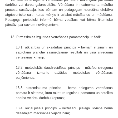
darbību vai darba galarezultātu. Vērtēšana ir neatņemama mācību
procesa sastāvdaļa, kas bērnam un pedagogam nodrošina efektīvu
atgriezenisko saiti, kuras mērķis ir uzlabot mācīšanos un mācīšanu.
Pedagogs periodiski informē bērna vecākus vai bērna likumisko
pārstāvi par saviem novērojumiem.
13. Pirmsskolas izglītības vērtēšanas pamatprincipi ir šādi:
13.1. atklātības un skaidrības princips – bērnam ir zināmi un
saprotami plānotie sasniedzamie rezultāti un viņa snieguma
vērtēšanas kritēriji;
13.2. metodiskās daudzveidības princips – mācību snieguma
vērtēšanai izmanto dažādus metodiskos vērtēšanas
paņēmienus;
13.3. sistēmiskuma princips – bērna snieguma vērtēšanas
pamatā ir sistēma, kuru raksturo regulāru, pamatotu un noteiktā
secībā veidotu darbību kopums;
13.4. iekļaujošais princips – vērtēšanu pielāgo ikviena bērna
dažādajām mācīšanās vajadzībām;