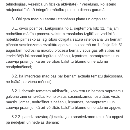
tehnoloģijas, veselība un fiziskā aktivitāte) ir veselums, ko īsteno
rotaļnodarbībā kā integrētu mācību procesu dienas garumā.
8. Obligātā mācību satura īstenošanu plāno un organizē:
8.1. divos posmos. Laikposmā no 1. septembra līdz 31. maijam
nodrošina mācību procesu valsts pirmsskolas izglītības vadlīnijās
noteiktā pirmsskolas izglītības obligātā satura īstenošanai un bērnam
plānoto sasniedzamo rezultātu apguvei, laikposmā no 1. jūnija līdz 31.
augustam nodrošina mācību procesu bērna vispusīgas attīstības un
iepriekšējā laikposmā iegūto zināšanu, izpratnes, pamatprasmju un
caurviju prasmju, kā arī vērtībās balstītu tikumu un ieradumu
nostiprināšanai;
8.2. kā integrētas mācības par bērnam aktuālu tematu (laikposmā,
ne īsākā par vienu mēnesi):
8.2.1. formulē tematam atbilstošu, konkrētu un bērnam saprotamu
galveno ziņu un izvēlas kompleksus sasniedzamos rezultātus visās
mācību jomās, nodrošinot zināšanu, izpratnes, pamatprasmju un
caurviju prasmju, kā arī vērtībās balstītu tikumu un ieradumu apguvi;
8.2.2. paredz savstarpēji saskaņotu sasniedzamo rezultātu apguvi
pa nedēļām un nedēļas dienām;