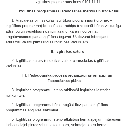
Izglītības programmas kods 0101 11 11
I. Izglītības programmas īstenošanas mērķis un uzdevumi
1. Vispārējās pirmsskolas izglītības programmas (turpmāk –
izglītības programma) īstenošanas mērķis ir veicināt bērna vispusīgu
attīstību un veselības nostiprināšanu, kā arī nodrošināt
sagatavošanos pamatizglītības ieguvei. Uzdevumi īstenojami
atbilstoši valsts pirmsskolas izglītības vadlīnijām.
II. Izglītības saturs
2. Izglītības saturs ir noteikts valsts pirmsskolas izglītības
vadlīnijās.
III. Pedagoģiskā procesa organizācijas principi un
īstenošanas plāns
3. Izglītības programmu īsteno atbilstoši izglītības iestādes
nolikumam.
4. Izglītības programmu bērns apgūst līdz pamatizglītības
programmas apguves sākšanai.
5. Izglītības programmu īsteno atbilstoši bērna spējām, interesēm,
individuālajai pieredzei un vajadzībām, sekmējot katra bērna