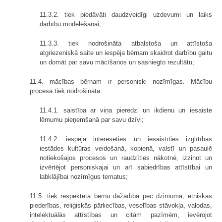
11.3.2. tiek piedāvāti daudzveidīgi uzdevumi un laiks
darbību modelēšanai;
11.3.3. tiek nodrošināta atbalstoša un attīstoša
atgriezeniskā saite un iespēja bērnam skaidrot darbību gaitu
un domāt par savu mācīšanos un sasniegto rezultātu;
11.4. mācības bērnam ir personiski nozīmīgas. Mācību
procesā tiek nodrošināta:
11.4.1. saistība ar viņa pieredzi un ikdienu un iesaiste
lēmumu pieņemšanā par savu dzīvi;
11.4.2. iespēja interesēties un iesaistīties izglītības
iestādes kultūras veidošanā, kopienā, valstī un pasaulē
notiekošajos procesos un raudzīties nākotnē, izzinot un
izvērtējot personiskajai un arī sabiedrības attīstībai un
labklājībai nozīmīgus tematus;
11.5. tiek respektēta bērnu dažādība pēc dzimuma, etniskās
piederības, reliģiskās pārliecības, veselības stāvokļa, valodas,
intelektuālās attīstības un citām pazīmēm, ievērojot