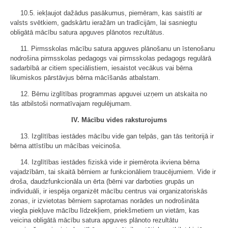
10.5. iekļaujot dažādus pasākumus, piemēram, kas saistīti ar
valsts svētkiem, gadskārtu ieražām un tradīcijām, lai sasniegtu
obligātā mācību satura apguves plānotos rezultātus.
11. Pirmsskolas mācību satura apguves plānošanu un īstenošanu
nodrošina pirmsskolas pedagogs vai pirmsskolas pedagogs regulārā
sadarbībā ar citiem speciālistiem, iesaistot vecākus vai bērna
likumiskos pārstāvjus bērna mācīšanās atbalstam.
12. Bērnu izglītības programmas apguvei uzņem un atskaita no
tās atbilstoši normatīvajam regulējumam.
IV. Mācību vides raksturojums
13. Izglītības iestādes mācību vide gan telpās, gan tās teritorijā ir
bērna attīstību un mācības veicinoša.
14. Izglītības iestādes fiziskā vide ir piemērota ikviena bērna
vajadzībām, tai skaitā bērniem ar funkcionāliem traucējumiem. Vide ir
droša, daudzfunkcionāla un ērta (bērni var darboties grupās un
individuāli, ir iespēja organizēt mācību centrus vai organizatoriskās
zonas, ir izvietotas bērniem saprotamas norādes un nodrošināta
viegla piekļuve mācību līdzekļiem, priekšmetiem un vietām, kas
veicina obligātā mācību satura apguves plānoto rezultātu