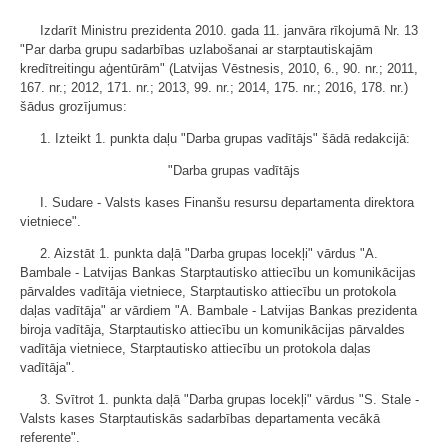
Izdarīt Ministru prezidenta 2010. gada 11. janvāra rīkojumā Nr. 13
"Par darba grupu sadarbības uzlabošanai ar starptautiskajām
kredītreitingu aģentūrām" (Latvijas Vēstnesis, 2010, 6., 90. nr.; 2011,
167. nr.; 2012, 171. nr.; 2013, 99. nr.; 2014, 175. nr.; 2016, 178. nr.)
šādus grozījumus:
1. Izteikt 1. punkta daļu "Darba grupas vadītājs" šādā redakcijā:
"Darba grupas vadītājs
I. Sudare - Valsts kases Finanšu resursu departamenta direktora
vietniece".
2. Aizstāt 1. punkta daļā "Darba grupas locekļi" vārdus "A.
Bambale - Latvijas Bankas Starptautisko attiecību un komunikācijas
pārvaldes vadītāja vietniece, Starptautisko attiecību un protokola
daļas vadītāja" ar vārdiem "A. Bambale - Latvijas Bankas prezidenta
biroja vadītāja, Starptautisko attiecību un komunikācijas pārvaldes
vadītāja vietniece, Starptautisko attiecību un protokola daļas
vadītāja".
3. Svītrot 1. punkta daļā "Darba grupas locekļi" vārdus "S. Stale -
Valsts kases Starptautiskās sadarbības departamenta vecākā
referente".