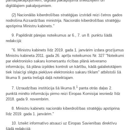
pamatpakalpojumiem, digitālā pakalpojuma sniedzējiem un
digitālajiem pakalpojumiem.
(2) Nacionālās kiberdrošības stratēģijas izstrādi reizi četros gados
nodrošina Aizsardzības ministrija. Nacionālo kiberdrošības stratēģiju
apstiprina Ministru kabinets."
9. Papildināt pārejas noteikumus ar 6., 7. un 8. punktu šādā
redakcijā:
"6. Ministru kabinets līdz 2019. gada 1. janvārim izdara grozījumus
Ministru kabineta 2011. gada 26. aprīļa noteikumos Nr. 327 "Noteikumi
par elektronisko sakaru komersantu rīcības plānā ietveramo
informāciju, šā plāna izpildes kontroli un kārtību, kādā galalietotājiem
tiek īslaicīgi slēgta piekļuve elektronisko sakaru tīklam" atbilstoši šā
likuma 9. panta trešajā daļā noteiktajam.
1
7. Uzraudzības institūcija šā likuma 8.
panta otrās daļas 2.
punktā minēto informāciju pirmo reizi Eiropas Komisijai iesniedz līdz
2018. gada 9. novembrim.
8. Ministru kabinets nacionālo kiberdrošības stratēģiju apstiprina
līdz 2019. gada 1. janvārim."
10. Izteikt informatīvo atsauci uz Eiropas Savienības direktīvu
šādā redakcijā: