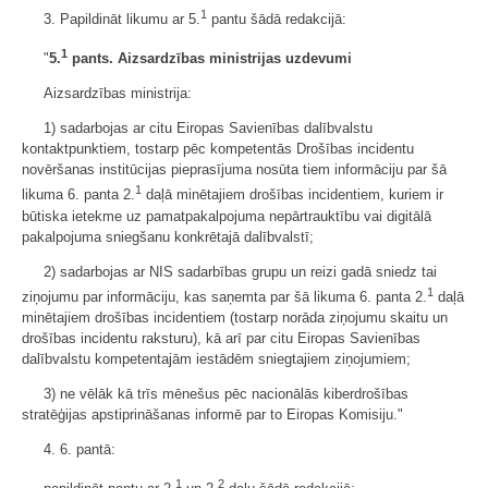
1
3. Papildināt likumu ar 5.
pantu šādā redakcijā:
1
"
5.
pants. Aizsardzības ministrijas uzdevumi
Aizsardzības ministrija:
1) sadarbojas ar citu Eiropas Savienības dalībvalstu
kontaktpunktiem, tostarp pēc kompetentās Drošības incidentu
novēršanas institūcijas pieprasījuma nosūta tiem informāciju par šā
1
likuma 6. panta 2.
daļā minētajiem drošības incidentiem, kuriem ir
būtiska ietekme uz pamatpakalpojuma nepārtrauktību vai digitālā
pakalpojuma sniegšanu konkrētajā dalībvalstī;
2) sadarbojas ar NIS sadarbības grupu un reizi gadā sniedz tai
1
ziņojumu par informāciju, kas saņemta par šā likuma 6. panta 2.
daļā
minētajiem drošības incidentiem (tostarp norāda ziņojumu skaitu un
drošības incidentu raksturu), kā arī par citu Eiropas Savienības
dalībvalstu kompetentajām iestādēm sniegtajiem ziņojumiem;
3) ne vēlāk kā trīs mēnešus pēc nacionālās kiberdrošības
stratēģijas apstiprināšanas informē par to Eiropas Komisiju."
4. 6. pantā:
1
2