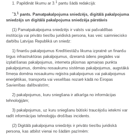
1
1. Papildināt likumu ar 3.
pantu šādā redakcijā:
1
"
3.
pants. Pamatpakalpojuma sniedzējs, digitālā pakalpojuma
sniedzējs un digitālā pakalpojuma sniedzēja pārstāvis
(1) Pamatpakalpojuma sniedzējs ir valsts vai pašvaldības
institūcija vai privāto tiesību juridiskā persona, kas veic saimniecisko
darbību Latvijas Republikā un sniedz:
1) finanšu pakalpojumus Kredītiestāžu likuma izpratnē un finanšu
tirgus infrastruktūras pakalpojumus, dzeramā ūdens piegādes vai
izplatīšanas pakalpojumus, interneta plūsmas apmaiņas punkta
pakalpojumus, domēnu nosaukumu sistēmas pakalpojumus, augstākā
līmeņa domēna nosaukumu reģistra pakalpojumus vai pakalpojumus
enerģētikas, transporta vai veselības nozarē kādā no Eiropas
Savienības dalībvalstīm;
2) pakalpojumus, kuru sniegšana ir atkarīga no informācijas
tehnoloģijām;
3) pakalpojumus, uz kuru sniegšanu būtiski traucējošu ietekmi var
radīt informācijas tehnoloģiju drošības incidents.
(2) Digitālā pakalpojuma sniedzējs ir privāto tiesību juridiskā
persona, kas atbilst vienai no šādām pazīmēm: