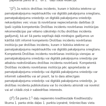
papildināt pantu ar 2.
un 2.
daļu šādā redakcijā:
1
"(2
) Ja noticis drošības incidents, kuram ir būtiska ietekme uz
pamatpakalpojuma nepārtrauktību vai digitālā pakalpojuma sniegšanu,
pamatpakalpojuma sniedzējs un digitālā pakalpojuma sniedzējs
nekavējoties veic visas tā novēršanai nepieciešamās darbības (it
īpaši izpilda kompetentās Drošības incidentu novēršanas institūcijas
rekomendācijas par vēlamo sākotnējo rīcību drošības incidenta
gadījumā), kā arī šā panta septītajā daļā minētajos gadījumos un
kārtībā tūlīt informē kompetento Drošības incidentu novēršanas
institūciju par drošības incidentu, kuram ir būtiska ietekme uz
pamatpakalpojuma nepārtrauktību vai digitālā pakalpojuma sniegšanu.
Kompetentā Drošības incidentu novēršanas institūcija vienojas ar
pamatpakalpojuma sniedzēju vai digitālā pakalpojuma sniedzēju par
atbalsta nodrošināšanu drošības incidenta novēršanā. Kompetentā
Drošības incidentu novēršanas institūcija pēc apspriešanās ar
pamatpakalpojuma sniedzēju vai digitālā pakalpojuma sniedzēju var
informēt sabiedrību vai arī prasīt, lai to dara attiecīgais
pamatpakalpojuma sniedzējs vai digitālā pakalpojuma sniedzējs, ja
drošības incidenta publiskošana var šo incidentu atrisināt vai novērst
vai arī citādā ziņā ir sabiedrības interesēs.
2
1
(2
) Šā panta 2.
daļu nepiemēro kredītiestāde Kredītiestāžu
likuma 1. panta otrās daļas 1. punkta izpratnē, tirdzniecības vieta