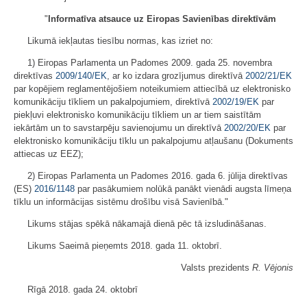
"
Informatīva atsauce uz Eiropas Savienības direktīvām
Likumā iekļautas tiesību normas, kas izriet no:
1) Eiropas Parlamenta un Padomes 2009. gada 25. novembra
direktīvas
2009/140/EK
, ar ko izdara grozījumus direktīvā
2002/21/EK
par kopējiem reglamentējošiem noteikumiem attiecībā uz elektronisko
komunikāciju tīkliem un pakalpojumiem, direktīvā
2002/19/EK
par
piekļuvi elektronisko komunikāciju tīkliem un ar tiem saistītām
iekārtām un to savstarpēju savienojumu un direktīvā
2002/20/EK
par
elektronisko komunikāciju tīklu un pakalpojumu atļaušanu (Dokuments
attiecas uz EEZ);
2) Eiropas Parlamenta un Padomes 2016. gada 6. jūlija direktīvas
(ES)
2016/1148
par pasākumiem nolūkā panākt vienādi augsta līmeņa
tīklu un informācijas sistēmu drošību visā Savienībā."
Likums stājas spēkā nākamajā dienā pēc tā izsludināšanas.
Likums Saeimā pieņemts 2018. gada 11. oktobrī.
Valsts prezidents
R. Vējonis
Rīgā 2018. gada 24. oktobrī