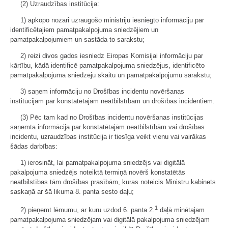
(2) Uzraudzības institūcija:
1) apkopo nozari uzraugošo ministriju iesniegto informāciju par
identificētajiem pamatpakalpojuma sniedzējiem un
pamatpakalpojumiem un sastāda to sarakstu;
2) reizi divos gados iesniedz Eiropas Komisijai informāciju par
kārtību, kādā identificē pamatpakalpojuma sniedzējus, identificēto
pamatpakalpojuma sniedzēju skaitu un pamatpakalpojumu sarakstu;
3) saņem informāciju no Drošības incidentu novēršanas
institūcijām par konstatētajām neatbilstībām un drošības incidentiem.
(3) Pēc tam kad no Drošības incidentu novēršanas institūcijas
saņemta informācija par konstatētajām neatbilstībām vai drošības
incidentu, uzraudzības institūcija ir tiesīga veikt vienu vai vairākas
šādas darbības:
1) ierosināt, lai pamatpakalpojuma sniedzējs vai digitālā
pakalpojuma sniedzējs noteiktā termiņā novērš konstatētās
neatbilstības tām drošības prasībām, kuras noteicis Ministru kabinets
saskaņā ar šā likuma 8. panta sesto daļu;
1
2) pieņemt lēmumu, ar kuru uzdod 6. panta 2.
daļā minētajam
pamatpakalpojuma sniedzējam vai digitālā pakalpojuma sniedzējam