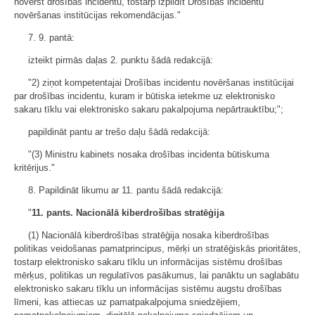
novērst drošības incidentu, tostarp izpildīt Drošības incidentu
novēršanas institūcijas rekomendācijas."
7. 9. pantā:
izteikt pirmās daļas 2. punktu šādā redakcijā:
"2) ziņot kompetentajai Drošības incidentu novēršanas institūcijai
par drošības incidentu, kuram ir būtiska ietekme uz elektronisko
sakaru tīklu vai elektronisko sakaru pakalpojuma nepārtrauktību;";
papildināt pantu ar trešo daļu šādā redakcijā:
"(3) Ministru kabinets nosaka drošības incidenta būtiskuma
kritērijus."
8. Papildināt likumu ar 11. pantu šādā redakcijā:
"
11. pants. Nacionālā kiberdrošības stratēģija
(1) Nacionālā kiberdrošības stratēģija nosaka kiberdrošības
politikas veidošanas pamatprincipus, mērķi un stratēģiskās prioritātes,
tostarp elektronisko sakaru tīklu un informācijas sistēmu drošības
mērķus, politikas un regulatīvos pasākumus, lai panāktu un saglabātu
elektronisko sakaru tīklu un informācijas sistēmu augstu drošības
līmeni, kas attiecas uz pamatpakalpojuma sniedzējiem,