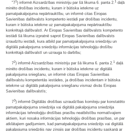
1
1
"7
) informē Aizsardzības ministriju par šā likuma 6. panta 2.
daļā
minēto drošības incidentu, kuram ir būtiska ietekme uz
pamatpakalpojuma nepārtrauktību, un informē citas Eiropas
Savienības dalībvalsts kompetento iestādi par drošības incidentu,
kuram ir būtiska ietekme uz pamatpakalpojuma nepārtrauktību
konkrētajā dalībvalstī. Ar Eiropas Savienības dalībvalsts kompetento
iestādi šā likuma izpratnē saprot Eiropas Savienības dalībvalsts
izraudzītu iestādi, kura atbild par pamatpakalpojuma sniedzēju un
digitālā pakalpojuma sniedzēju informācijas tehnoloģiju drošību
konkrētajā dalībvalstī un uzrauga to darbību;
2
1
7
) informē Aizsardzības ministriju par šā likuma 6. panta 2.
daļā
minēto drošības incidentu, kuram ir būtiska ietekme uz digitālā
pakalpojuma sniegšanu, un informē citas Eiropas Savienības
dalībvalstu kompetentās iestādes, ja drošības incidentam ir būtiska
ietekme uz digitālā pakalpojuma sniegšanu vismaz divās Eiropas
Savienības dalībvalstīs;
3
7
) informē Digitālās drošības uzraudzības komiteju par konstatēto
pamatpakalpojuma sniedzēja vai digitālā pakalpojuma sniedzēja
informācijas tehnoloģiju drošības prasību neatbilstību normatīvajiem
aktiem, kuri nosaka informācijas tehnoloģiju drošības prasības, un par
atklātajiem gadījumiem, kad pamatpakalpojuma sniedzējs vai digitālā
pakalpojuma sniedzējs nav ziņojis par drošības incidentu saskaņā ar