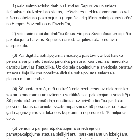
1) veic saimniecisko darbību Latvijas Republikā un sniedz
tiešsaistes tirdzniecības vietas, tiešsaistes meklētājprogrammas vai
mākoņdatošanas pakalpojumu (turpmāk - digitālais pakalpojums) kādā
no Eiropas Savienības dalībvalstīm;
2) veic saimniecisko darbību ārpus Eiropas Savienības un digitālo
pakalpojumu Latvijas Republikā sniedz ar pilnvarota pārstāvja
starpniecību.
(3) Par digitālā pakalpojuma sniedzēja pārstāvi var būt fiziskā
persona vai privāto tiesību juridiskā persona, kas veic saimniecisko
darbību Latvijas Republikā. Uz digitālā pakalpojuma sniedzēja pārstāvi
attiecas šajā likumā noteiktie digitālā pakalpojuma sniedzēja
pienākumi un tiesības.
(4) Šā panta pirmā, otrā un trešā daļa neattiecas uz elektronisko
sakaru komersantu un uzticamu sertifikācijas pakalpojumu sniedzēju.
Šā panta otrā un trešā daļa neattiecas uz privāto tiesību juridisko
personu, kuras darbinieku skaits nepārsniedz 50 personas un kuras
gada apgrozījums vai bilances kopsumma nepārsniedz 10 miljonus
euro
.
(5) Lēmumu par pamatpakalpojuma sniedzēja un
pamatpakalpojuma statusa piešķiršanu, pārskatīšanu un izbeigšanu