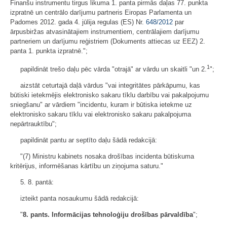
Finanšu instrumentu tirgus likuma 1. panta pirmās daļas 77. punkta
izpratnē un centrālo darījumu partneris Eiropas Parlamenta un
Padomes 2012. gada 4. jūlija regulas (ES) Nr.
648/2012
par
ārpusbiržas atvasinātajiem instrumentiem, centrālajiem darījumu
partneriem un darījumu reģistriem (Dokuments attiecas uz EEZ) 2.
panta 1. punkta izpratnē.";
1
papildināt trešo daļu pēc vārda "otrajā" ar vārdu un skaitli "un 2.
";
aizstāt ceturtajā daļā vārdus "vai integritātes pārkāpumu, kas
būtiski ietekmējis elektronisko sakaru tīklu darbību vai pakalpojumu
sniegšanu" ar vārdiem "incidentu, kuram ir būtiska ietekme uz
elektronisko sakaru tīklu vai elektronisko sakaru pakalpojuma
nepārtrauktību";
papildināt pantu ar septīto daļu šādā redakcijā:
"(7) Ministru kabinets nosaka drošības incidenta būtiskuma
kritērijus, informēšanas kārtību un ziņojuma saturu."
5. 8. pantā:
izteikt panta nosaukumu šādā redakcijā:
"
8. pants.
Informācijas tehnoloģiju drošības pārvaldība
";