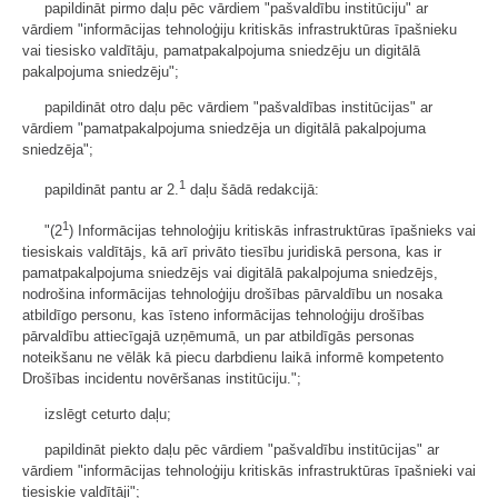
papildināt pirmo daļu pēc vārdiem "pašvaldību institūciju" ar
vārdiem "informācijas tehnoloģiju kritiskās infrastruktūras īpašnieku
vai tiesisko valdītāju, pamatpakalpojuma sniedzēju un digitālā
pakalpojuma sniedzēju";
papildināt otro daļu pēc vārdiem "pašvaldības institūcijas" ar
vārdiem "pamatpakalpojuma sniedzēja un digitālā pakalpojuma
sniedzēja";
1
papildināt pantu ar 2.
daļu šādā redakcijā:
1
"(2
) Informācijas tehnoloģiju kritiskās infrastruktūras īpašnieks vai
tiesiskais valdītājs, kā arī privāto tiesību juridiskā persona, kas ir
pamatpakalpojuma sniedzējs vai digitālā pakalpojuma sniedzējs,
nodrošina informācijas tehnoloģiju drošības pārvaldību un nosaka
atbildīgo personu, kas īsteno informācijas tehnoloģiju drošības
pārvaldību attiecīgajā uzņēmumā, un par atbildīgās personas
noteikšanu ne vēlāk kā piecu darbdienu laikā informē kompetento
Drošības incidentu novēršanas institūciju.";
izslēgt ceturto daļu;
papildināt piekto daļu pēc vārdiem "pašvaldību institūcijas" ar
vārdiem "informācijas tehnoloģiju kritiskās infrastruktūras īpašnieki vai
tiesiskie valdītāji";