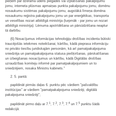
pieņem par dzeramā ūdens piegādes vai izplatīšanas pakalpojumu
jomu, interneta plūsmas apmaiņas punkta pakalpojumu jomu, domēnu
nosaukumu sistēmas pakalpojumu jomu, augstākā līmeņa domēna
nosaukumu reģistra pakalpojumu jomu un par enerģētikas, transporta
un veselības nozari atbildīgā ministrija (turpmāk - par jomu un nozari
atbildīgā ministrija). Lēmuma apstrīdēšana un pārsūdzēšana neaptur
tā darbību.
(6) Nosacījumus informācijas tehnoloģiju drošības incidenta būtiski
traucējošās ietekmes noteikšanai, kārtību, kādā pieprasa informāciju
no privāto tiesību juridiskajām personām, kā arī pamatpakalpojuma
sniedzēja un pamatpakalpojuma statusa piešķiršanas, pārskatīšanas
un izbeigšanas nosacījumus un kārtību, kādā Digitālās drošības
uzraudzības komiteju informē par pamatpakalpojumiem un to
sniedzējiem, nosaka Ministru kabinets."
2. 5. pantā:
papildināt pirmās daļas 6. punktu pēc vārdiem "pašvaldību
institūcijas" ar vārdiem "pamatpakalpojuma sniedzēji, digitālā
pakalpojuma sniedzēji";
1
2
3
4
5
papildināt pirmo daļu ar 7.
, 7.
, 7.
, 7.
un 7.
punktu šādā
redakcijā: