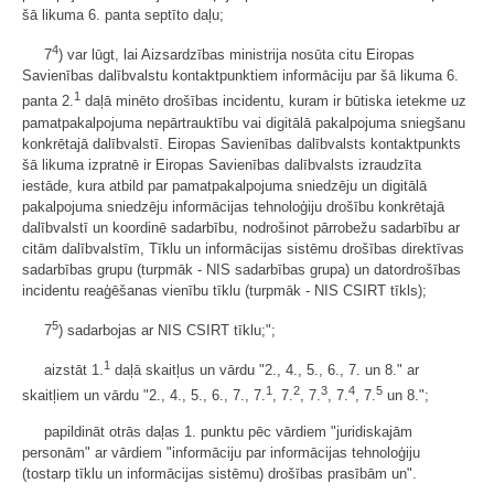
šā likuma 6. panta septīto daļu;
4
7
) var lūgt, lai Aizsardzības ministrija nosūta citu Eiropas
Savienības dalībvalstu kontaktpunktiem informāciju par šā likuma 6.
1
panta 2.
daļā minēto drošības incidentu, kuram ir būtiska ietekme uz
pamatpakalpojuma nepārtrauktību vai digitālā pakalpojuma sniegšanu
konkrētajā dalībvalstī. Eiropas Savienības dalībvalsts kontaktpunkts
šā likuma izpratnē ir Eiropas Savienības dalībvalsts izraudzīta
iestāde, kura atbild par pamatpakalpojuma sniedzēju un digitālā
pakalpojuma sniedzēju informācijas tehnoloģiju drošību konkrētajā
dalībvalstī un koordinē sadarbību, nodrošinot pārrobežu sadarbību ar
citām dalībvalstīm, Tīklu un informācijas sistēmu drošības direktīvas
sadarbības grupu (turpmāk - NIS sadarbības grupa) un datordrošības
incidentu reaģēšanas vienību tīklu (turpmāk - NIS CSIRT tīkls);
5
7
) sadarbojas ar NIS CSIRT tīklu;";
1
aizstāt 1.
daļā skaitļus un vārdu "2., 4., 5., 6., 7. un 8." ar
1
2
3
4
5
skaitļiem un vārdu "2., 4., 5., 6., 7., 7.
, 7.
, 7.
, 7.
, 7.
un 8.";
papildināt otrās daļas 1. punktu pēc vārdiem "juridiskajām
personām" ar vārdiem "informāciju par informācijas tehnoloģiju
(tostarp tīklu un informācijas sistēmu) drošības prasībām un".