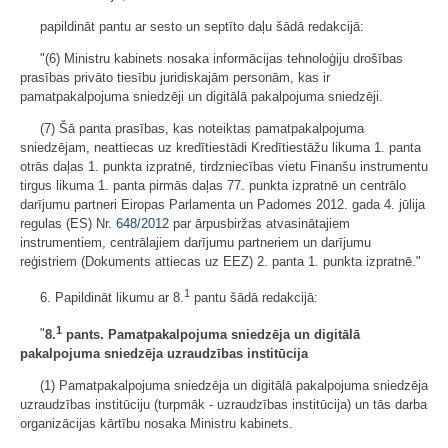
papildināt pantu ar sesto un septīto daļu šādā redakcijā:
"(6) Ministru kabinets nosaka informācijas tehnoloģiju drošības
prasības privāto tiesību juridiskajām personām, kas ir
pamatpakalpojuma sniedzēji un digitālā pakalpojuma sniedzēji.
(7) Šā panta prasības, kas noteiktas pamatpakalpojuma
sniedzējam, neattiecas uz kredītiestādi Kredītiestāžu likuma 1. panta
otrās daļas 1. punkta izpratnē, tirdzniecības vietu Finanšu instrumentu
tirgus likuma 1. panta pirmās daļas 77. punkta izpratnē un centrālo
darījumu partneri Eiropas Parlamenta un Padomes 2012. gada 4. jūlija
regulas (ES) Nr.
648/2012
par ārpusbiržas atvasinātajiem
instrumentiem, centrālajiem darījumu partneriem un darījumu
reģistriem (Dokuments attiecas uz EEZ) 2. panta 1. punkta izpratnē."
1
6. Papildināt likumu ar 8.
pantu šādā redakcijā:
1
"
8.
pants. Pamatpakalpojuma sniedzēja un digitālā
pakalpojuma sniedzēja uzraudzības institūcija
(1) Pamatpakalpojuma sniedzēja un digitālā pakalpojuma sniedzēja
uzraudzības institūciju (turpmāk - uzraudzības institūcija) un tās darba
organizācijas kārtību nosaka Ministru kabinets.