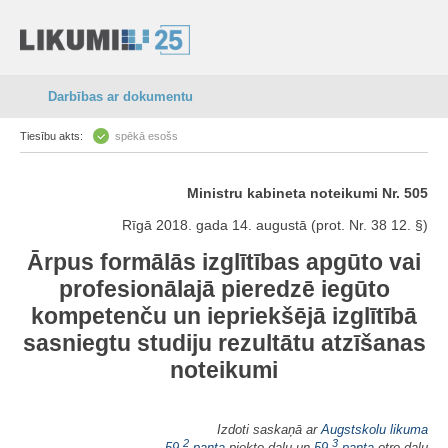
Darbības ar dokumentu
Tiesību akts:
spēkā esošs
Ministru kabineta noteikumi Nr. 505
Rīgā 2018. gada 14. augustā (prot. Nr. 38 12. §)
Ārpus formālās izglītības apgūto vai
profesionālajā pieredzē iegūto
kompetenču un iepriekšējā izglītībā
sasniegtu studiju rezultātu atzīšanas
noteikumi
Izdoti saskaņā ar
Augstskolu likuma
2
3
59.
panta
piekto daļu un
59.
panta
otro daļu