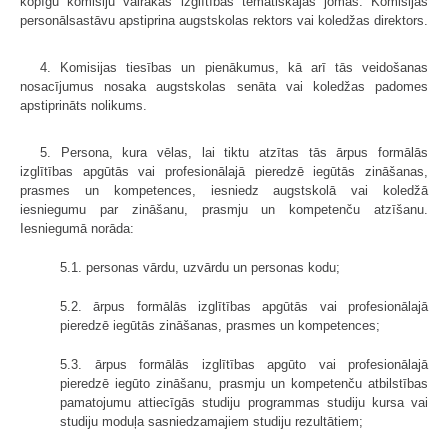
kopīgu komisiju vairākās izglītības tematiskajās jomās. Komisijas
personālsastāvu apstiprina augstskolas rektors vai koledžas direktors.
4. Komisijas tiesības un pienākumus, kā arī tās veidošanas
nosacījumus nosaka augstskolas senāta vai koledžas padomes
apstiprināts nolikums.
5. Persona, kura vēlas, lai tiktu atzītas tās ārpus formālās
izglītības apgūtās vai profesionālajā pieredzē iegūtās zināšanas,
prasmes un kompetences, iesniedz augstskolā vai koledžā
iesniegumu par zināšanu, prasmju un kompetenču atzīšanu.
Iesniegumā norāda:
5.1. personas vārdu, uzvārdu un personas kodu;
5.2. ārpus formālās izglītības apgūtās vai profesionālajā
pieredzē iegūtās zināšanas, prasmes un kompetences;
5.3. ārpus formālās izglītības apgūto vai profesionālajā
pieredzē iegūto zināšanu, prasmju un kompetenču atbilstības
pamatojumu attiecīgās studiju programmas studiju kursa vai
studiju moduļa sasniedzamajiem studiju rezultātiem;