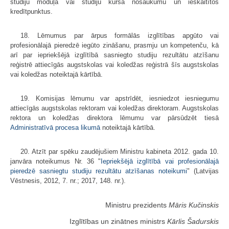
studiju moduļa vai studiju kursa nosaukumu un ieskaitītos
kredītpunktus.
18. Lēmumus par ārpus formālās izglītības apgūto vai
profesionālajā pieredzē iegūto zināšanu, prasmju un kompetenču, kā
arī par iepriekšējā izglītībā sasniegto studiju rezultātu atzīšanu
reģistrē attiecīgās augstskolas vai koledžas reģistrā šīs augstskolas
vai koledžas noteiktajā kārtībā.
19. Komisijas lēmumu var apstrīdēt, iesniedzot iesniegumu
attiecīgās augstskolas rektoram vai koledžas direktoram. Augstskolas
rektora un koledžas direktora lēmumu var pārsūdzēt tiesā
Administratīvā procesa likumā
noteiktajā kārtībā.
20. Atzīt par spēku zaudējušiem Ministru kabineta 2012. gada 10.
janvāra noteikumus Nr. 36 "
Iepriekšējā izglītībā vai profesionālajā
pieredzē sasniegtu studiju rezultātu atzīšanas noteikumi
" (Latvijas
Vēstnesis, 2012, 7. nr.; 2017, 148. nr.).
Ministru prezidents
Māris Kučinskis
Izglītības un zinātnes ministrs
Kārlis Šadurskis