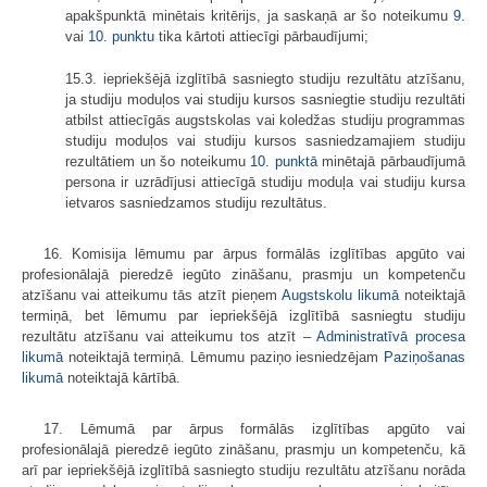
apakšpunktā minētais kritērijs, ja saskaņā ar šo noteikumu
9.
vai
10. punktu
tika kārtoti attiecīgi pārbaudījumi;
15.3. iepriekšējā izglītībā sasniegto studiju rezultātu atzīšanu,
ja studiju moduļos vai studiju kursos sasniegtie studiju rezultāti
atbilst attiecīgās augstskolas vai koledžas studiju programmas
studiju moduļos vai studiju kursos sasniedzamajiem studiju
rezultātiem un šo noteikumu
10. punktā
minētajā pārbaudījumā
persona ir uzrādījusi attiecīgā studiju moduļa vai studiju kursa
ietvaros sasniedzamos studiju rezultātus.
16. Komisija lēmumu par ārpus formālās izglītības apgūto vai
profesionālajā pieredzē iegūto zināšanu, prasmju un kompetenču
atzīšanu vai atteikumu tās atzīt pieņem
Augstskolu likumā
noteiktajā
termiņā, bet lēmumu par iepriekšējā izglītībā sasniegtu studiju
rezultātu atzīšanu vai atteikumu tos atzīt –
Administratīvā procesa
likumā
noteiktajā termiņā. Lēmumu paziņo iesniedzējam
Paziņošanas
likumā
noteiktajā kārtībā.
17. Lēmumā par ārpus formālās izglītības apgūto vai
profesionālajā pieredzē iegūto zināšanu, prasmju un kompetenču, kā
arī par iepriekšējā izglītībā sasniegto studiju rezultātu atzīšanu norāda