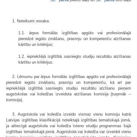
1. Noteikumi nosaka:
1.1. ārpus formālās izglītības apgūto vai profesionālajā
pieredzē iegūto zināšanu, prasmju un kompetenču atzīšanas
kārtību un kritērijus;
1.2. iepriekšējā izglītībā sasniegto studiju rezultātu atzīšanas
kārtību un kritērijus.
2. Lēmumu par ārpus formālās izglītības apgūto vai profesionālajā
pieredzē iegūto zināšanu, prasmju un kompetenču, kā arī par
iepriekšējā izglītībā sasniegto studiju rezultātu atzīšanu pieņem
augstskolas vai koledžas izveidota atzīšanas komisija (turpmāk –
komisija).
3. Augstskola vai koledža izveido vismaz vienu komisiju katrā
Latvijas izglītības klasifikācijā noteiktajā izglītības tematiskajā jomā,
ja attiecīgā augstskola vai koledža īsteno studiju programmas šajā
izglītības tematiskajā jomā. Augstskola vai koledža var izveidot vienu