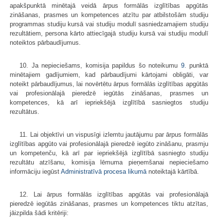
apakšpunktā minētajā veidā ārpus formālās izglītības apgūtās
zināšanas, prasmes un kompetences atzītu par atbilstošām studiju
programmas studiju kursā vai studiju modulī sasniedzamajiem studiju
rezultātiem, persona kārto attiecīgajā studiju kursā vai studiju modulī
noteiktos pārbaudījumus.
10. Ja nepieciešams, komisija papildus šo noteikumu
9.
punktā
minētajiem gadījumiem, kad pārbaudījumi kārtojami obligāti, var
noteikt pārbaudījumus, lai novērtētu ārpus formālās izglītības apgūtās
vai profesionālajā pieredzē iegūtās zināšanas, prasmes un
kompetences, kā arī iepriekšējā izglītībā sasniegtos studiju
rezultātus.
11. Lai objektīvi un vispusīgi izlemtu jautājumu par ārpus formālās
izglītības apgūto vai profesionālajā pieredzē iegūto zināšanu, prasmju
un kompetenču, kā arī par iepriekšējā izglītībā sasniegto studiju
rezultātu atzīšanu, komisija lēmuma pieņemšanai nepieciešamo
informāciju iegūst
Administratīvā procesa likumā
noteiktajā kārtībā.
12. Lai ārpus formālās izglītības apgūtās vai profesionālajā
pieredzē iegūtās zināšanas, prasmes un kompetences tiktu atzītas,
jāizpilda šādi kritēriji: