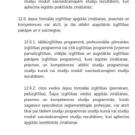
studiju modulī sasniedzamajiem studiju rezultātiem, kuri
apliecina iegūtās praktiskās zināšanas;
12.6. ārpus formālās izglītības apgūtās zināšanas, prasmes un
kompetences var atzīt, ja tās atbilst augstākās izglītības
pakāpei un ir sasniegtas:
12.6.1. tālākizglītības programmā, profesionālās pilnveides
izglītības programmā vai citā izglītības programmā (izņemot
pamatizglītības, vidējās izglītības un augstākās izglītības
pakāpes izglītības programmu), kurā iegūtās zināšanas,
prasmes un kompetences atbilst studiju programmas
studiju kursā vai studiju modulī sasniedzamajiem studiju
rezultātiem;
12.6.2. citos veidos ārpus formālās izglītības (piemēram,
pašizglītība). Šajos izglītības veidos apgūtās zināšanas,
prasmes un kompetences studiju programmās, kurās
sagatavo speciālistus reglamentētajās profesijās, var atzīt
tikai par tādiem studiju programmas studiju kursā vai studiju
modulī sasniedzamajiem studiju rezultātiem, kuri apliecina
apgūtās teorētiskās zināšanas.