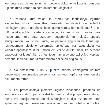
kompetences. Ja iesniegumam pievieno dokumentu kopijas, personai
ir pienākums uzrādīt minēto dokumentu oriģinālus.
7. Persona, kura vēlas, lai atzītu tās iepriekšējā izglītībā
sasniegtos studiju rezultātus, iesniedz augstskolā vai koledžā
iesniegumu par to atzīšanu. Iesniegumā norāda šo noteikumu 5.1. un
5.8. apakšpunktā minēto informāciju, kā arī studiju programmas
nosaukumu, kurā būtu atzīstami augstskolā vai koledžā apgūtie
studiju moduļi vai studiju kursi, ko persona apguvusi kā klausītājs.
Iesniegumam pievieno saņemtās apliecības par augstskolā vai
koledžā apgūtajiem studiju moduļiem vai studiju kursiem, ko persona
apguvusi kā klausītājs. Ja iesniegumam pievieno apliecību kopijas,
personai ir pienākums uzrādīt minēto apliecību oriģinālus.
8. Šo noteikumu
5.
un
7. punktā
minēto iesniegumu un tam
pievienotos dokumentus persona var iesniegt papīra vai elektroniska
dokumenta formā.
9. Lai profesionālajā pieredzē iegūtās zināšanas, prasmes un
kompetences atzītu par atbilstošām tiem studiju programmas studiju
kursā vai studiju modulī sasniedzamajiem studiju rezultātiem, kuri
apliecina iegūtās praktiskās zināšanas, vai šo noteikumu 12.6.2.