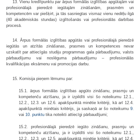
13. Vienu kredītpunktu par ārpus formālās izglītības apgūtajām vai
profesionālajā pieredzē iegūtajām zināšanām, prasmēm un
kompetencēm var piešķirt, ja tās sasniegtas vismaz vienu nedēļu ilgā
(40 akadēmiskās stundas) izglītošanās vai profesionālās darbības
procesā.
14. Ārpus formālās izglītības apgūtās vai profesionālajā pieredzē
iegūtās un atzītās zināšanas, prasmes un kompetences nevar
uzskatīt par attiecīgās studiju programmas gala pārbaudījumu, valsts
pārbaudījumu vai noslēguma pārbaudījumu – profesionālās
kvalifikācijas eksāmenu vai promocijas darbu.
15. Komisija pieņem lēmumu par:
15.1. ārpus formālās izglītības apgūto zināšanu, prasmju un
kompetenču atzīšanu, ja ir izpildīti visi šo noteikumu 12.1.,
12.2., 12.3. un 12.6. apakšpunktā minētie kritēriji, kā arī 12.4.
apakšpunktā minētais kritērijs, ja saskaņā ar šo noteikumu
9.
vai
10. punktu
tika noteikti attiecīgi pārbaudījumi;
15.2. profesionālajā pieredzē iegūto zināšanu, prasmju un
kompetenču atzīšanu, ja ir izpildīti visi šo noteikumu 12.1.,
12.2., 12.3. un 12.5. apakšpunktā minētie kritēriji, kā arī 12.4.