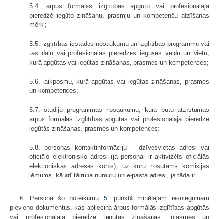
5.4. ārpus formālās izglītības apgūto vai profesionālajā
pieredzē iegūto zināšanu, prasmju un kompetenču atzīšanas
mērķi;
5.5. izglītības iestādes nosaukumu un izglītības programmu vai
tās daļu vai profesionālās pieredzes ieguves veidu un vietu,
kurā apgūtas vai iegūtas zināšanas, prasmes un kompetences;
5.6. laikposmu, kurā apgūtas vai iegūtas zināšanas, prasmes
un kompetences;
5.7. studiju programmas nosaukumu, kurā būtu atzīstamas
ārpus formālās izglītības apgūtās vai profesionālajā pieredzē
iegūtās zināšanas, prasmes un kompetences;
5.8. personas kontaktinformāciju – dzīvesvietas adresi vai
oficiālo elektronisko adresi (ja personai ir aktivizēts oficiālās
elektroniskās adreses konts), uz kuru nosūtāms komisijas
lēmums, kā arī tālruņa numuru un e-pasta adresi, ja tāda ir.
6. Persona šo noteikumu
5.
punktā minētajam iesniegumam
pievieno dokumentus, kas apliecina ārpus formālās izglītības apgūtās
vai profesionālajā pieredzē iegūtās zināšanas, prasmes un