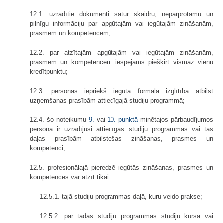
12.1. uzrādītie dokumenti satur skaidru, nepārprotamu un
pilnīgu informāciju par apgūtajām vai iegūtajām zināšanām,
prasmēm un kompetencēm;
12.2. par atzītajām apgūtajām vai iegūtajām zināšanām,
prasmēm un kompetencēm iespējams piešķirt vismaz vienu
kredītpunktu;
12.3. personas iepriekš iegūtā formālā izglītība atbilst
uzņemšanas prasībām attiecīgajā studiju programmā;
12.4. šo noteikumu
9.
vai
10. punktā
minētajos pārbaudījumos
persona ir uzrādījusi attiecīgās studiju programmas vai tās
daļas prasībām atbilstošas zināšanas, prasmes un
kompetenci;
12.5. profesionālajā pieredzē iegūtās zināšanas, prasmes un
kompetences var atzīt tikai:
12.5.1. tajā studiju programmas daļā, kuru veido prakse;
12.5.2. par tādas studiju programmas studiju kursā vai