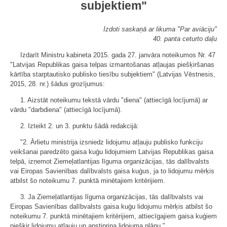
subjektiem"
Izdoti saskaņā ar likuma "Par aviāciju"
40. panta ceturto daļu
Izdarīt Ministru kabineta 2015. gada 27. janvāra noteikumos Nr. 47
"Latvijas Republikas gaisa telpas izmantošanas atļaujas piešķiršanas
kārtība starptautisko publisko tiesību subjektiem" (Latvijas Vēstnesis,
2015, 28. nr.) šādus grozījumus:
1. Aizstāt noteikumu tekstā vārdu "diena" (attiecīgā locījumā) ar
vārdu "darbdiena" (attiecīgā locījumā).
2. Izteikt 2. un 3. punktu šādā redakcijā:
"2. Ārlietu ministrija izsniedz lidojumu atļauju publisko funkciju
veikšanai paredzēto gaisa kuģu lidojumiem Latvijas Republikas gaisa
telpā, izņemot Ziemeļatlantijas līguma organizācijas, tās dalībvalsts
vai Eiropas Savienības dalībvalsts gaisa kuģus, ja to lidojumu mērķis
atbilst šo noteikumu 7. punktā minētajiem kritērijiem.
3. Ja Ziemeļatlantijas līguma organizācijas, tās dalībvalsts vai
Eiropas Savienības dalībvalsts gaisa kuģu lidojumu mērķis atbilst šo
noteikumu 7. punktā minētajiem kritērijiem, attiecīgajiem gaisa kuģiem
piešķir lidojumu atļauju un apstiprina lidojuma plānu."