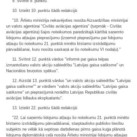
9. Svītrot 9. punktu.
10. Izteikt 10. punktu šādā redakcijā:
"10. Ārlietu ministrija nekavējoties nosūta Aizsardzības ministrijai
un valsts aģentūrai "Civilās aviācijas aģentūra" (turpmāk - Civilās
aviācijas aģentūra) šajos noteikumos paredzētajā kārtībā saņemto
lidojumu atļaujas pieprasījumu (izņemot pieprasījumu par lidojumu
atļauju šo noteikumu 21. punktā minēto bīstamo izstrādājumu
pārvadāšanai, kuru nosūta saskaņā ar šo noteikumu VI nodaļu)."
11. Svītrot 12. punktā vārdus "informē par gaisa telpas
izmantošanu valsts akciju sabiedrību "Latvijas gaisa satiksme" un
Nacionālos bruņotos spēkus".
12. Aizstāt 13. punktā vārdus "un valsts akciju sabiedrību "Latvijas
gaisa satiksme"" ar vārdiem "valsts akciju sabiedrību "Latvijas gaisa
satiksme" un pieprasījumā norādīto Latvijas Republikas civilās
aviācijas lidlauka ekspluatantu".
13. Izteikt 22. punktu šādā redakcijā:
"22. Lai saņemtu lidojumu atļauju šo noteikumu 21. punktā minēto
bīstamo izstrādājumu pārvadāšanai, starptautisko publisko tiesību
subjekts ne vēlāk kā septiņas darbdienas pirms gaisa kuģa plānotā
lidojuma diplomātiskā ceļā nosūta Ārlietu ministrijai lidojumu atļaujas