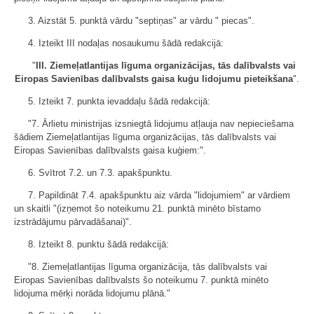
3. Aizstāt 5. punktā vārdu "septiņas" ar vārdu " piecas".
4. Izteikt III nodaļas nosaukumu šādā redakcijā:
"
III. Ziemeļatlantijas līguma organizācijas, tās dalībvalsts vai
Eiropas Savienības dalībvalsts gaisa kuģu lidojumu pieteikšana
".
5. Izteikt 7. punkta ievaddaļu šādā redakcijā:
"7. Ārlietu ministrijas izsniegtā lidojumu atļauja nav nepieciešama
šādiem Ziemeļatlantijas līguma organizācijas, tās dalībvalsts vai
Eiropas Savienības dalībvalsts gaisa kuģiem:".
6. Svītrot 7.2. un 7.3. apakšpunktu.
7. Papildināt 7.4. apakšpunktu aiz vārda "lidojumiem" ar vārdiem
un skaitli "(izņemot šo noteikumu 21. punktā minēto bīstamo
izstrādājumu pārvadāšanai)".
8. Izteikt 8. punktu šādā redakcijā:
"8. Ziemeļatlantijas līguma organizācija, tās dalībvalsts vai
Eiropas Savienības dalībvalsts šo noteikumu 7. punktā minēto
lidojuma mērķi norāda lidojumu plānā."