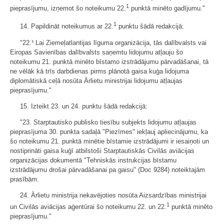
1
pieprasījumu, izņemot šo noteikumu 22.
punktā minēto gadījumu."
1
14. Papildināt noteikumus ar 22.
punktu šādā redakcijā:
"22.¹ Lai Ziemeļatlantijas līguma organizācija, tās dalībvalsts vai
Eiropas Savienības dalībvalsts saņemtu lidojumu atļauju šo
noteikumu 21. punktā minēto bīstamo izstrādājumu pārvadāšanai, tā
ne vēlāk kā trīs darbdienas pirms plānotā gaisa kuģa lidojuma
diplomātiskā ceļā nosūta Ārlietu ministrijai lidojumu atļaujas
pieprasījumu."
15. Izteikt 23. un 24. punktu šādā redakcijā:
"23. Starptautisko publisko tiesību subjekts lidojumu atļaujas
pieprasījuma 30. punkta sadaļā "Piezīmes" iekļauj apliecinājumu, ka
šo noteikumu 21. punktā minētie bīstamie izstrādājumi ir iesaiņoti un
nostiprināti gaisa kuģī atbilstoši Starptautiskās Civilās aviācijas
organizācijas dokumentā "Tehniskās instrukcijas bīstamu
izstrādājumu drošai pārvadāšanai pa gaisu" (Doc 9284) noteiktajām
prasībām.
24. Ārlietu ministrija nekavējoties nosūta Aizsardzības ministrijai
1
un Civilās aviācijas aģentūrai šo noteikumu 22. un 22.
punktā minēto
pieprasījumu."