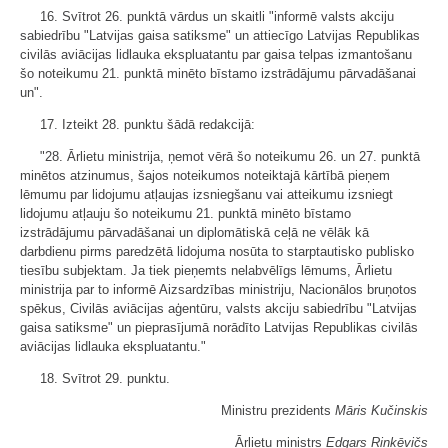
16. Svītrot 26. punktā vārdus un skaitli "informē valsts akciju
sabiedrību "Latvijas gaisa satiksme" un attiecīgo Latvijas Republikas
civilās aviācijas lidlauka ekspluatantu par gaisa telpas izmantošanu
šo noteikumu 21. punktā minēto bīstamo izstrādājumu pārvadāšanai
un".
17. Izteikt 28. punktu šādā redakcijā:
"28. Ārlietu ministrija, ņemot vērā šo noteikumu 26. un 27. punktā
minētos atzinumus, šajos noteikumos noteiktajā kārtībā pieņem
lēmumu par lidojumu atļaujas izsniegšanu vai atteikumu izsniegt
lidojumu atļauju šo noteikumu 21. punktā minēto bīstamo
izstrādājumu pārvadāšanai un diplomātiskā ceļā ne vēlāk kā
darbdienu pirms paredzētā lidojuma nosūta to starptautisko publisko
tiesību subjektam. Ja tiek pieņemts nelabvēlīgs lēmums, Ārlietu
ministrija par to informē Aizsardzības ministriju, Nacionālos bruņotos
spēkus, Civilās aviācijas aģentūru, valsts akciju sabiedrību "Latvijas
gaisa satiksme" un pieprasījumā norādīto Latvijas Republikas civilās
aviācijas lidlauka ekspluatantu."
18. Svītrot 29. punktu.
Ministru prezidents
Māris Kučinskis
Ārlietu ministrs
Edgars Rinkēvičs