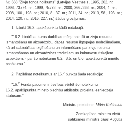
Nr. 388 "Zivju fonda nolikums" (Latvijas Vēstnesis, 1995, 202. nr.;
1998, 73./74. nr.; 1999, 75./78. nr.; 2000, 266./268. nr.; 2004, 4. nr.;
2008, 100., 198. nr.; 2010, 8., 37. nr.; 2011, 34. nr.; 2013, 58., 193. nr.;
2014, 120. nr.; 2016, 227. nr.) šādus grozījumus:
1. Izteikt 16.2. apakšpunktu šādā redakcijā:
"16.2. biedrība, kuras darbības mērķi saistīti ar zivju resursu
izmantošanu un aizsardzību, dabas resursu ilgtspējas nodrošināšanu,
kā arī sabiedrības izglītošanu un informēšanu par zivju resursu
izmantošanas un aizsardzības tradīcijām un kultūrvēsturiskajiem
aspektiem, - par šo noteikumu 8.2., 8.5. un 8.6. apakšpunktā minēto
pasākumu."
2
2. Papildināt noteikumus ar 16.
punktu šādā redakcijā:
2
"16.
Fonda padomei ir tiesības vērtēt šo noteikumu
16.2. apakšpunktā minēto biedrību atbilstību projekta iesniedzēja
statusam."
Ministru prezidents
Māris Kučinskis
Zemkopības ministra vietā -
satiksmes ministrs
Uldis Augulis