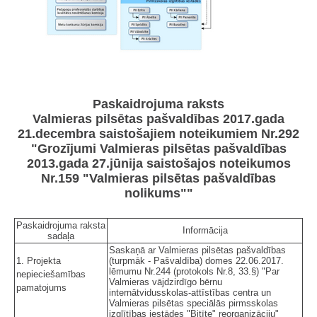
Paskaidrojuma raksts
Valmieras pilsētas pašvaldības 2017.gada
21.decembra saistošajiem noteikumiem Nr.292
"Grozījumi Valmieras pilsētas pašvaldības
2013.gada 27.jūnija saistošajos noteikumos
Nr.159 "Valmieras pilsētas pašvaldības
nolikums""
Paskaidrojuma raksta
Informācija
sadaļa
Saskaņā ar Valmieras pilsētas pašvaldības
1. Projekta
(turpmāk - Pašvaldība) domes 22.06.2017.
lēmumu Nr.244 (protokols Nr.8, 33.§) "Par
nepieciešamības
Valmieras vājdzirdīgo bērnu
pamatojums
internātvidusskolas-attīstības centra un
Valmieras pilsētas speciālās pirmsskolas
izglītības iestādes "Bitīte" reorganizāciju"