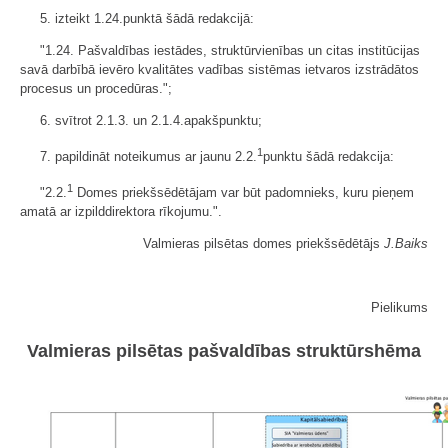
5. izteikt 1.24.punktā šādā redakcijā:
"1.24. Pašvaldības iestādes, struktūrvienības un citas institūcijas
savā darbībā ievēro kvalitātes vadības sistēmas ietvaros izstrādātos
procesus un procedūras.";
6. svītrot 2.1.3. un 2.1.4.apakšpunktu;
1
7. papildināt noteikumus ar jaunu 2.2.
punktu šādā redakcija:
1
"2.2.
Domes priekšsēdētājam var būt padomnieks, kuru pieņem
amatā ar izpilddirektora rīkojumu.".
Valmieras pilsētas domes priekšsēdētājs
J.Baiks
Pielikums
Valmieras pilsētas pašvaldības struktūrshēma