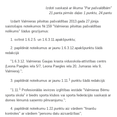
Izdoti saskaņā ar likuma "Par pašvaldībām"
21.panta pirmās daļas 1.punktu, 24.pantu
Izdarīt Valmieras pilsētas pašvaldības 2013.gada 27.jūnija
saistošajos noteikumos Nr.159 "Valmieras pilsētas pašvaldības
nolikums" šādus grozījumus:
1. svītrot 1.6.2.5. un 1.6.3.11.apakšpunktu;
2. papildināt noteikumus ar jaunu 1.6.3.12.apakšpunktu šādā
redakcijā
"1.6.3.12. Valmieras Gaujas krasta vidusskola-attīstības centrs
(Leona Paegles iela 5/7, Leona Paegles iela 20, Jumaras iela 9,
Valmiera).";
1
3. papildināt noteikumus ar jaunu 1.11.
punktu šādā redakcijā:
1
"1.11.
Profesionālās ievirzes izglītības iestāde "Valmieras Bērnu
sporta skola" ir biedrs sporta klubos vai sporta federācijās saskaņā ar
domes lēmumā saņemto pilnvarojumu.";
4. papildināt noteikumu 1.22.punktu aiz vārdiem "finanšu
kontroles" ar vārdiem "personu datu aizsardzības";