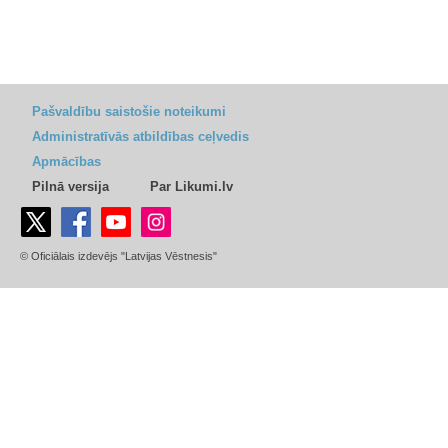
Pašvaldību saistošie noteikumi
Administratīvās atbildības ceļvedis
Apmācības
Pilnā versija
Par Likumi.lv
© Oficiālais izdevējs "Latvijas Vēstnesis"