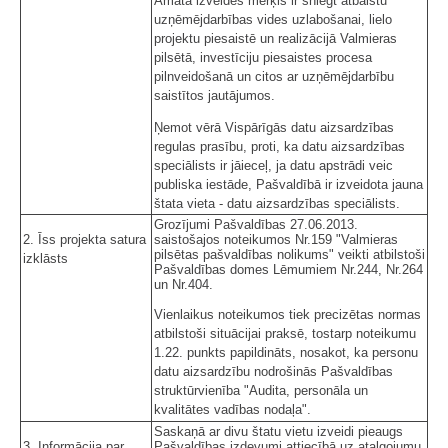
Amata izveides mērķis ir sniegt atbalstu
uzņēmējdarbības vides uzlabošanai, lielo
projektu piesaistē un realizācijā Valmieras
pilsētā, investīciju piesaistes procesa
pilnveidošanā un citos ar uzņēmējdarbību
saistītos jautājumos.
Ņemot vērā Vispārīgās datu aizsardzības
regulas prasību, proti, ka datu aizsardzības
speciālists ir jāieceļ, ja datu apstrādi veic
publiska iestāde, Pašvaldībā ir izveidota jauna
štata vieta - datu aizsardzības speciālists.
Grozījumi Pašvaldības 27.06.2013.
2. Īss projekta satura
saistošajos noteikumos Nr.159 "Valmieras
pilsētas pašvaldības nolikums" veikti atbilstoši
izklāsts
Pašvaldības domes Lēmumiem Nr.244, Nr.264
un Nr.404.
Vienlaikus noteikumos tiek precizētas normas
atbilstoši situācijai praksē, tostarp noteikumu
1.22. punkts papildināts, nosakot, ka personu
datu aizsardzību nodrošinās Pašvaldības
struktūrvienība "Audita, personāla un
kvalitātes vadības nodaļa".
Saskaņā ar divu štatu vietu izveidi pieaugs
3. Informācija par
Pašvaldības izdevumi attiecībā uz atalgojumu