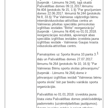
(turpmāk - Lēmums Nr.244), tajā skaitā
Pašvaldības domes 09.11.2017.lēmumu
Nr.404 (protokols Nr.15, 1.§) "Par grozījumiem
domes 22.06.2017. lēmumā Nr.244 (protokols
Nr.8, 33.§) "Par Valmieras vājdzirdīgo bērnu
internātvidusskolas-attīstības centra un
Valmieras pilsētas speciālās pirmsskolas
izglītības iestādes "Bitīte" reorganizāciju"
(turpmāk - Lēmums Nr.404) no 01.01.2018.
reorganizācijas rezultātā, apvienojot abas
speciālās izglītības iestādes izveidota jauna
izglītības iestāde - Valmieras Gaujas krasta
vidusskola-attīstības centrs.
1
Pamatojoties uz Sporta likuma 10.panta 3.
daļu un Pašvaldības domes 27.07.2017.
lēmumu Nr.264 (protokols Nr.10, 16.§) "Par
Valmieras Bērnu sporta skolas pilnvarojumu"
(turpmāk - Lēmums Nr.264) dome ir
pilnvarojusi izglītības iestādi "Valmieras bērnu
sporta skola" būt par biedru vairākās sporta
organizācijās.
Pašvaldībā no 01.01.2018. izveidota jauna
štata vieta Pašvaldības domes priekšsēdētāja
padomnieks (uzņēmējdarbības jautājumos).