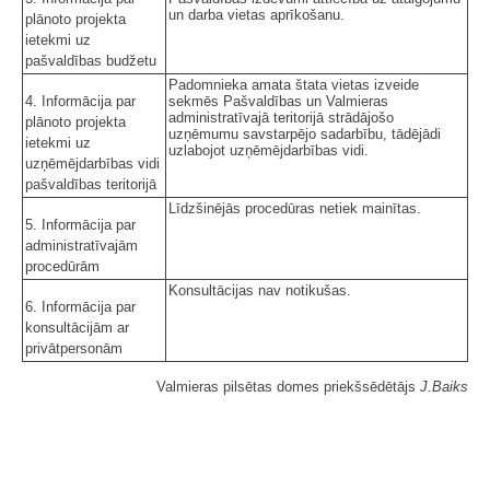
un darba vietas aprīkošanu.
plānoto projekta
ietekmi uz
pašvaldības budžetu
Padomnieka amata štata vietas izveide
4. Informācija par
sekmēs Pašvaldības un Valmieras
administratīvajā teritorijā strādājošo
plānoto projekta
uzņēmumu savstarpējo sadarbību, tādējādi
ietekmi uz
uzlabojot uzņēmējdarbības vidi.
uzņēmējdarbības vidi
pašvaldības teritorijā
Līdzšinējās procedūras netiek mainītas.
5. Informācija par
administratīvajām
procedūrām
Konsultācijas nav notikušas.
6. Informācija par
konsultācijām ar
privātpersonām
Valmieras pilsētas domes priekšsēdētājs
J.Baiks