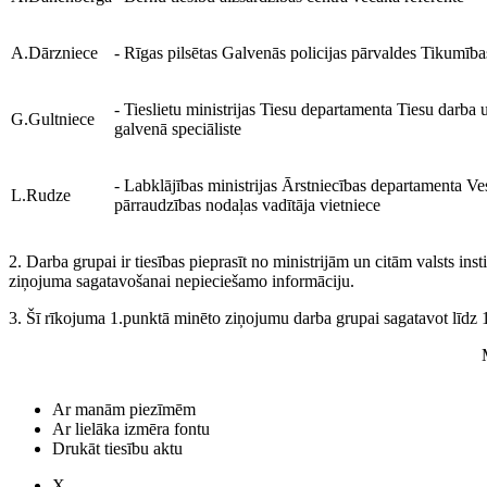
A.Dārzniece
- Rīgas pilsētas Galvenās policijas pārvaldes Tikumības
- Tieslietu ministrijas Tiesu departamenta Tiesu darba u
G.Gultniece
galvenā speciāliste
- Labklājības ministrijas Ārstniecības departamenta Ve
L.Rudze
pārraudzības nodaļas vadītāja vietniece
2. Darba grupai ir tiesības pieprasīt no ministrijām un citām valsts inst
ziņojuma sagatavošanai nepieciešamo informāciju.
3. Šī rīkojuma 1.punktā minēto ziņojumu darba grupai sagatavot līdz 
Ar manām piezīmēm
Ar lielāka izmēra fontu
Drukāt tiesību aktu
X