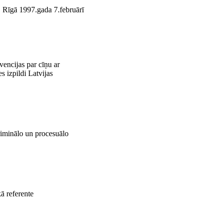
Rīgā 1997.gada 7.februārī
encijas par cīņu ar
s izpildi Latvijas
Kriminālo un procesuālo
kā referente