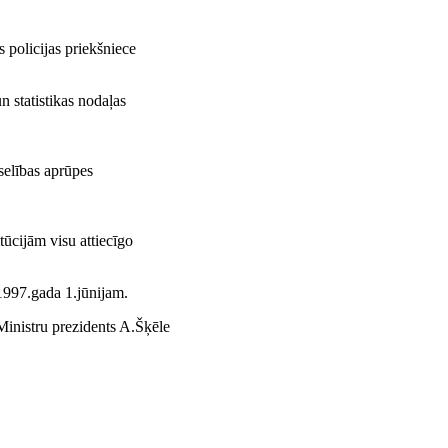
 policijas priekšniece
n statistikas nodaļas
selības aprūpes
itūcijām visu attiecīgo
1997.gada 1.jūnijam.
Ministru prezidents A.Šķēle