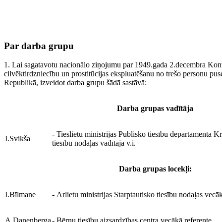
Par darba grupu
1. Lai sagatavotu nacionālo ziņojumu par 1949.gada 2.decembra Konv
cilvēktirdzniecību un prostitūcijas ekspluatēšanu no trešo personu puse
Republikā, izveidot darba grupu šādā sastāvā:
Darba grupas vadītāja
- Tieslietu ministrijas Publisko tiesību departamenta 
I.Svikša
tiesību nodaļas vadītāja v.i.
Darba grupas locekļi:
I.Bīlmane
- Ārlietu ministrijas Starptautisko tiesību nodaļas vecā
A.Danenberga
- Bērnu tiesību aizsardzības centra vecākā referente