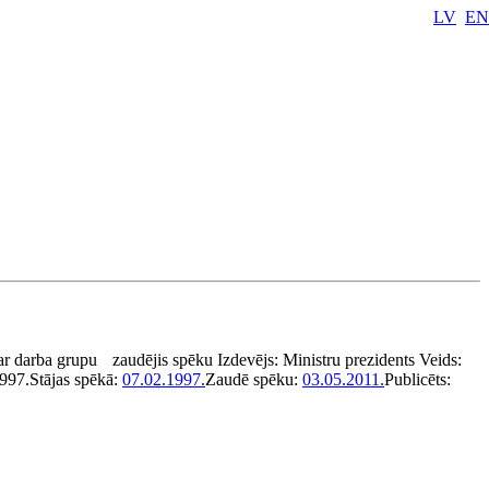
LV
EN
ar darba grupu
zaudējis spēku
Izdevējs:
Ministru prezidents
Veids:
997.
Stājas spēkā:
07.02.1997.
Zaudē spēku:
03.05.2011.
Publicēts: