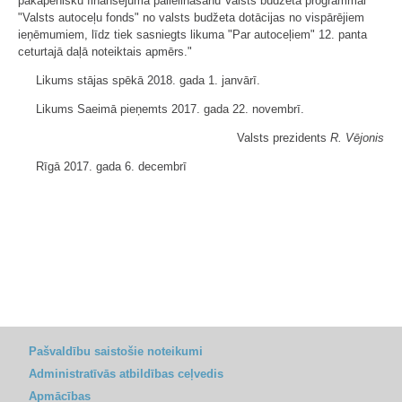
pakāpenisku finansējuma palielināšanu Valsts budžeta programmai
"Valsts autoceļu fonds" no valsts budžeta dotācijas no vispārējiem
ieņēmumiem, līdz tiek sasniegts likuma "Par autoceļiem" 12. panta
ceturtajā daļā noteiktais apmērs."
Likums stājas spēkā 2018. gada 1. janvārī.
Likums Saeimā pieņemts 2017. gada 22. novembrī.
Valsts prezidents
R. Vējonis
Rīgā 2017. gada 6. decembrī
Pašvaldību saistošie noteikumi
Administratīvās atbildības ceļvedis
Apmācības