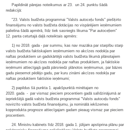
Papildināt pārejas noteikumus ar 23. un 24. punktu šādā
redakcijā:
"23. Valsts budžeta programmai "Valsts autoceļu fonds" piešķirto
finansējumu no valsts budžeta dotācijas no vispārējiem ieņēmumiem
palielina šādā apmērā, līdz tiek sasniegts likuma "Par autoceļiem"
12. panta ceturtajā daļā noteiktais apmērs:
1) no 2018. gada - par summu, kas nav mazāka par starpību starp
valsts budžeta faktiskajiem ieņēmumiem no akcīzes nodokļa par
naftas produktiem un gadskārtējā valsts budžeta likumā plānotajiem
ieņēmumiem no akcīzes nodokļa par naftas produktiem, ja faktiskie
ieņēmumi attiecīgajā gadā pārsniedz plānotos ieņēmumus, par bāzes
gadu pieņemot pēdējo gadu, par kuru zināmi akcīzes nodokļa par
naftas produktiem faktiskie ieņēmumi;
2) papildus šā punkta 1. apakšpunktā minētajam no
2020. gada - par vismaz pieciem procentiem gadā salīdzinājumā ar
iepriekšējā gadā valsts budžeta programmai "Valsts autoceļu fonds"
novirzīto valsts budžeta finansējumu, ja nominālā iekšzemes
kopprodukta prognoze attiecīgajam gadam pieaug vismaz par pieciem
procentiem.
24. Ministru kabinets līdz 2018. gada 1. jūlijam apstiprina plānu par