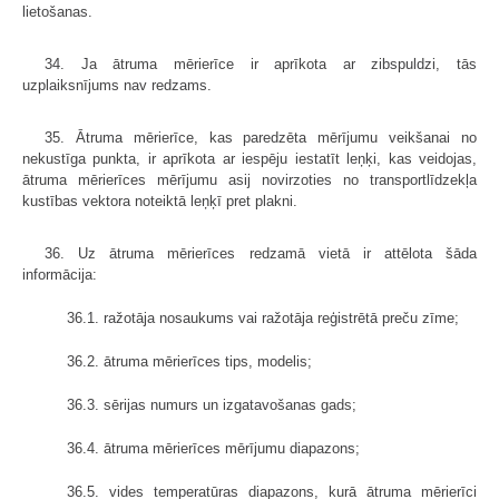
lietošanas.
34. Ja ātruma mērierīce ir aprīkota ar zibspuldzi, tās
uzplaiksnījums nav redzams.
35. Ātruma mērierīce, kas paredzēta mērījumu veikšanai no
nekustīga punkta, ir aprīkota ar iespēju iestatīt leņķi, kas veidojas,
ātruma mērierīces mērījumu asij novirzoties no transportlīdzekļa
kustības vektora noteiktā leņķī pret plakni.
36. Uz ātruma mērierīces redzamā vietā ir attēlota šāda
informācija:
36.1. ražotāja nosaukums vai ražotāja reģistrētā preču zīme;
36.2. ātruma mērierīces tips, modelis;
36.3. sērijas numurs un izgatavošanas gads;
36.4. ātruma mērierīces mērījumu diapazons;
36.5. vides temperatūras diapazons, kurā ātruma mērierīci