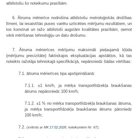
atbilstošu šo noteikumu prasībām.
6. Ātruma mērierīce nodrošina atbilstošu metroloģiskās drošības
līmeni, lai iesaistītās puses varētu uzticēties mērījumu rezultātiem, un
tos konstruē un ražo atbilstoši augstām kvalitātes prasībām, ņemot
vērā mērīšanas tehnoloģiju un datu drošumu.
7. Ātruma mērierīces mērījumu maksimāli pieļaujamā kļūda
(mērījumu precizitāte) faktiskajos ekspluatācijas apstākļos, kā tas
noteikts ražotāja tehniskajā specifikācijā, nepārsniedz šādas vērtības:
7.1. ātruma mērierīces tipa apstiprināšanā:
7.1.1. ±1 km/h, ja mērķa transportlīdzekļa braukšanas
ātrums nepārsniedz 100 km/h;
7.1.2. ±1 % no mērķa transportlīdzekļa braukšanas ātruma,
ja mērķa transportlīdzekļa braukšanas ātrums pārsniedz
100 km/h;
7.2.
(svītrots ar MK
17.02.2026.
noteikumiem Nr. 67);