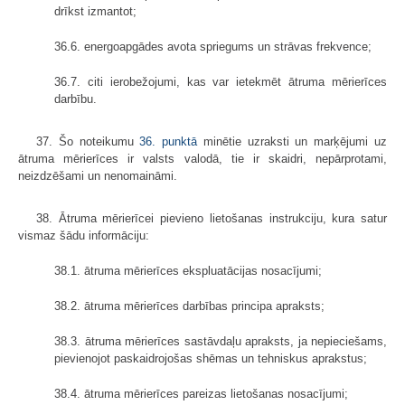
drīkst izmantot;
36.6. energoapgādes avota spriegums un strāvas frekvence;
36.7. citi ierobežojumi, kas var ietekmēt ātruma mērierīces
darbību.
37. Šo noteikumu
36. punktā
minētie uzraksti un marķējumi uz
ātruma mērierīces ir valsts valodā, tie ir skaidri, nepārprotami,
neizdzēšami un nenomaināmi.
38. Ātruma mērierīcei pievieno lietošanas instrukciju, kura satur
vismaz šādu informāciju:
38.1. ātruma mērierīces ekspluatācijas nosacījumi;
38.2. ātruma mērierīces darbības principa apraksts;
38.3. ātruma mērierīces sastāvdaļu apraksts, ja nepieciešams,
pievienojot paskaidrojošas shēmas un tehniskus aprakstus;
38.4. ātruma mērierīces pareizas lietošanas nosacījumi;