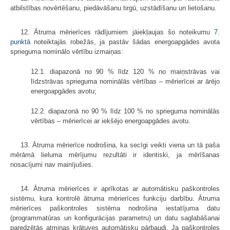
atbilstības novērtēšanu, piedāvāšanu tirgū, uzstādīšanu un lietošanu.
12. Ātruma mērierīces rādījumiem jāiekļaujas šo noteikumu
7.
punktā
noteiktajās robežās, ja pastāv šādas energoapgādes avota
sprieguma nominālo vērtību izmaiņas:
12.1. diapazonā no 90 % līdz 120 % no maiņstrāvas vai
līdzstrāvas sprieguma nominālās vērtības – mērierīcei ar ārējo
energoapgādes avotu;
12.2. diapazonā no 90 % līdz 100 % no sprieguma nominālās
vērtības – mērierīcei ar iekšējo energoapgādes avotu.
13. Ātruma mērierīce nodrošina, ka secīgi veikti viena un tā paša
mērāmā lieluma mērījumu rezultāti ir identiski, ja mērīšanas
nosacījumi nav mainījušies.
14. Ātruma mērierīces ir aprīkotas ar automātisku paškontroles
sistēmu, kura kontrolē ātruma mērierīces funkciju darbību. Ātruma
mērierīces paškontroles sistēma nodrošina iestatījuma datu
(programmatūras un konfigurācijas parametru) un datu saglabāšanai
paredzētās atmiņas krātuves automātisku pārbaudi. Ja paškontroles