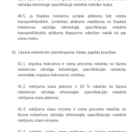
ražotāja tehniskajā specifikācijā noteiktā nobīdes leņķa;
40.5. ja Doplera mērierīce uzrāda attālumu līdz mērķa
transportlīdzeklim, izmērītais attālums neatšķiras no Doplera
mērierīces ražotāja tehniskajā specifikācijā noteiktā
transportlīdzekļu attāluma diapazona robežām vairāk kā par
vienu metru.
41. Lāzera mērierīcēm piemērojamas šādas papildu prasības:
41.1. impulsa frekvence ir viena procenta robežās no lāzera
mērierīces ražotāja tehniskajās specifikācijās noteiktās
nominālās impulsa frekvences vērtības;
41.2. mērījuma stara platums ir 10 % robežās no lāzera
mērierīces ražotāja tehniskajās specifikācijās noteiktā
mērījuma stara platuma;
41.3. mērījuma stara virziens ir viena procenta robežās no
lāzera mērierīces ražotāja tehniskajās specifikācijās noteiktā
mērījumu stara virziena;
41.4. nobīdes leņķis starp mērījumu un lāzera mērierīces