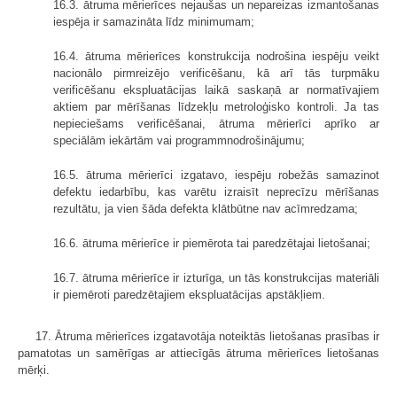
16.3. ātruma mērierīces nejaušas un nepareizas izmantošanas
iespēja ir samazināta līdz minimumam;
16.4. ātruma mērierīces konstrukcija nodrošina iespēju veikt
nacionālo pirmreizējo verificēšanu, kā arī tās turpmāku
verificēšanu ekspluatācijas laikā saskaņā ar normatīvajiem
aktiem par mērīšanas līdzekļu metroloģisko kontroli. Ja tas
nepieciešams verificēšanai, ātruma mērierīci aprīko ar
speciālām iekārtām vai programmnodrošinājumu;
16.5. ātruma mērierīci izgatavo, iespēju robežās samazinot
defektu iedarbību, kas varētu izraisīt neprecīzu mērīšanas
rezultātu, ja vien šāda defekta klātbūtne nav acīmredzama;
16.6. ātruma mērierīce ir piemērota tai paredzētajai lietošanai;
16.7. ātruma mērierīce ir izturīga, un tās konstrukcijas materiāli
ir piemēroti paredzētajiem ekspluatācijas apstākļiem.
17. Ātruma mērierīces izgatavotāja noteiktās lietošanas prasības ir
pamatotas un samērīgas ar attiecīgās ātruma mērierīces lietošanas
mērķi.