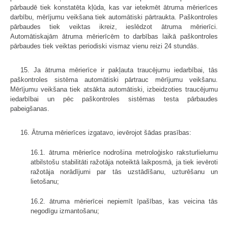
pārbaudē tiek konstatēta kļūda, kas var ietekmēt ātruma mērierīces
darbību, mērījumu veikšana tiek automātiski pārtraukta. Paškontroles
pārbaudes tiek veiktas ikreiz, ieslēdzot ātruma mērierīci.
Automātiskajām ātruma mērierīcēm to darbības laikā paškontroles
pārbaudes tiek veiktas periodiski vismaz vienu reizi 24 stundās.
15. Ja ātruma mērierīce ir pakļauta traucējumu iedarbībai, tās
paškontroles sistēma automātiski pārtrauc mērījumu veikšanu.
Mērījumu veikšana tiek atsākta automātiski, izbeidzoties traucējumu
iedarbībai un pēc paškontroles sistēmas testa pārbaudes
pabeigšanas.
16. Ātruma mērierīces izgatavo, ievērojot šādas prasības:
16.1. ātruma mērierīce nodrošina metroloģisko raksturlielumu
atbilstošu stabilitāti ražotāja noteiktā laikposmā, ja tiek ievēroti
ražotāja norādījumi par tās uzstādīšanu, uzturēšanu un
lietošanu;
16.2. ātruma mērierīcei nepiemīt īpašības, kas veicina tās
negodīgu izmantošanu;