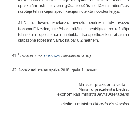
optiskajām asīm ir viena grāda robežās no lāzera mērierīces
ražotāja tehniskajās specifikācijās noteiktā nobīdes leņķa;
41.5. ja lāzera mērierīce uzrāda attālumu līdz mērķa
transportlīdzeklim, izmērītais attālums neatšķiras no ražotāja
tehniskajā specifikācijā noteiktā transportlīdzekļu attāluma
diapazona robežām vairāk kā par 0,2 metriem.
1
41.
(Svītrots ar MK
17.02.2026.
noteikumiem Nr. 67)
42. Noteikumi stājas spēkā 2018. gada 1. janvārī.
Ministru prezidenta vietā –
Ministru prezidenta biedrs,
ekonomikas ministrs
Arvils Ašeradens
Iekšlietu ministrs
Rihards Kozlovskis