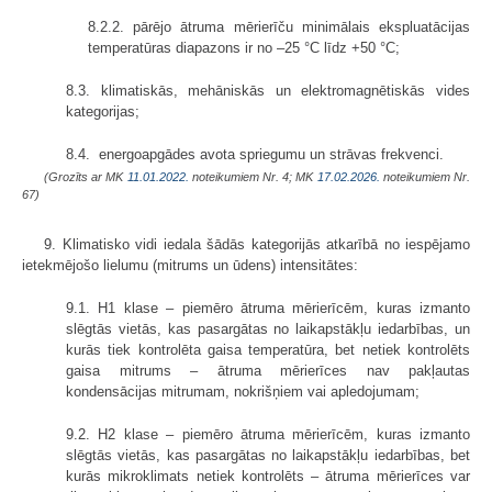
8.2.2. pārējo ātruma mērierīču minimālais ekspluatācijas
temperatūras diapazons ir no –25 °C līdz +50 °C;
8.3. klimatiskās, mehāniskās un elektromagnētiskās vides
kategorijas;
8.4. energoapgādes avota spriegumu un strāvas frekvenci.
(Grozīts ar MK
11.01.2022.
noteikumiem Nr. 4; MK
17.02.2026.
noteikumiem Nr.
67)
9. Klimatisko vidi iedala šādās kategorijās atkarībā no iespējamo
ietekmējošo lielumu (mitrums un ūdens) intensitātes:
9.1. H1 klase – piemēro ātruma mērierīcēm, kuras izmanto
slēgtās vietās, kas pasargātas no laikapstākļu iedarbības, un
kurās tiek kontrolēta gaisa temperatūra, bet netiek kontrolēts
gaisa mitrums – ātruma mērierīces nav pakļautas
kondensācijas mitrumam, nokrišņiem vai apledojumam;
9.2. H2 klase – piemēro ātruma mērierīcēm, kuras izmanto
slēgtās vietās, kas pasargātas no laikapstākļu iedarbības, bet
kurās mikroklimats netiek kontrolēts – ātruma mērierīces var