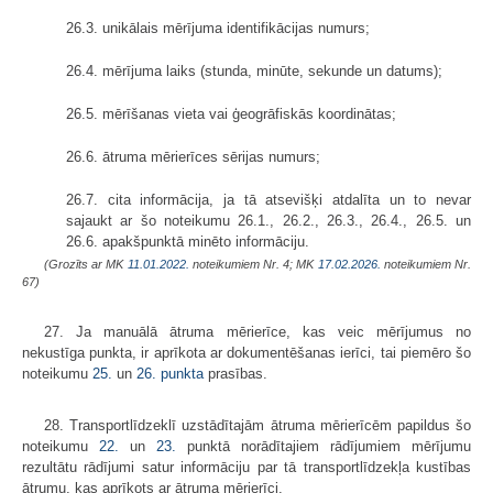
26.3. unikālais mērījuma identifikācijas numurs;
26.4. mērījuma laiks (stunda, minūte, sekunde un datums);
26.5. mērīšanas vieta vai ģeogrāfiskās koordinātas;
26.6. ātruma mērierīces sērijas numurs;
26.7. cita informācija, ja tā atsevišķi atdalīta un to nevar
sajaukt ar šo noteikumu 26.1., 26.2., 26.3., 26.4., 26.5. un
26.6. apakšpunktā minēto informāciju.
(Grozīts ar MK
11.01.2022.
noteikumiem Nr. 4; MK
17.02.2026.
noteikumiem Nr.
67)
27. Ja manuālā ātruma mērierīce, kas veic mērījumus no
nekustīga punkta, ir aprīkota ar dokumentēšanas ierīci, tai piemēro šo
noteikumu
25.
un
26. punkta
prasības.
28. Transportlīdzeklī uzstādītajām ātruma mērierīcēm papildus šo
noteikumu
22.
un
23.
punktā norādītajiem rādījumiem mērījumu
rezultātu rādījumi satur informāciju par tā transportlīdzekļa kustības
ātrumu, kas aprīkots ar ātruma mērierīci.