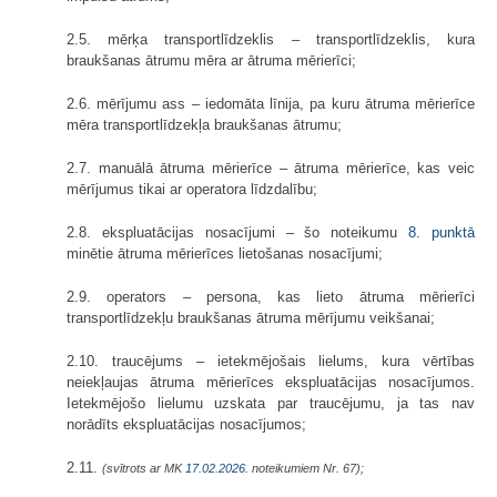
2.5. mērķa transportlīdzeklis – transportlīdzeklis, kura
braukšanas ātrumu mēra ar ātruma mērierīci;
2.6. mērījumu ass – iedomāta līnija, pa kuru ātruma mērierīce
mēra transportlīdzekļa braukšanas ātrumu;
2.7. manuālā ātruma mērierīce – ātruma mērierīce, kas veic
mērījumus tikai ar operatora līdzdalību;
2.8. ekspluatācijas nosacījumi – šo noteikumu
8. punktā
minētie ātruma mērierīces lietošanas nosacījumi;
2.9. operators – persona, kas lieto ātruma mērierīci
transportlīdzekļu braukšanas ātruma mērījumu veikšanai;
2.10. traucējums – ietekmējošais lielums, kura vērtības
neiekļaujas ātruma mērierīces ekspluatācijas nosacījumos.
Ietekmējošo lielumu uzskata par traucējumu, ja tas nav
norādīts ekspluatācijas nosacījumos;
2.11.
(svītrots ar MK
17.02.2026.
noteikumiem Nr. 67);