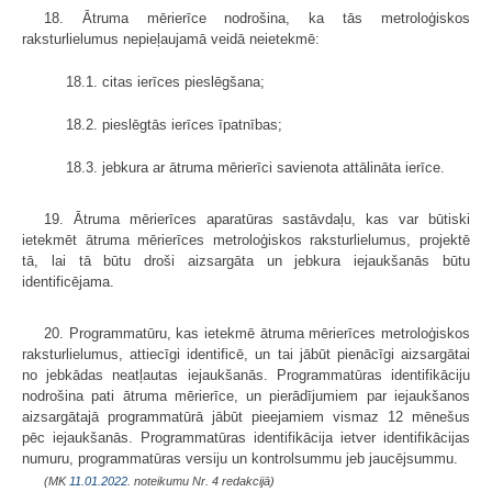
18. Ātruma mērierīce nodrošina, ka tās metroloģiskos
raksturlielumus nepieļaujamā veidā neietekmē:
18.1. citas ierīces pieslēgšana;
18.2. pieslēgtās ierīces īpatnības;
18.3. jebkura ar ātruma mērierīci savienota attālināta ierīce.
19. Ātruma mērierīces aparatūras sastāvdaļu, kas var būtiski
ietekmēt ātruma mērierīces metroloģiskos raksturlielumus, projektē
tā, lai tā būtu droši aizsargāta un jebkura iejaukšanās būtu
identificējama.
20. Programmatūru, kas ietekmē ātruma mērierīces metroloģiskos
raksturlielumus, attiecīgi identificē, un tai jābūt pienācīgi aizsargātai
no jebkādas neatļautas iejaukšanās. Programmatūras identifikāciju
nodrošina pati ātruma mērierīce, un pierādījumiem par iejaukšanos
aizsargātajā programmatūrā jābūt pieejamiem vismaz 12 mēnešus
pēc iejaukšanās. Programmatūras identifikācija ietver identifikācijas
numuru, programmatūras versiju un kontrolsummu jeb jaucējsummu.
(MK
11.01.2022.
noteikumu Nr. 4 redakcijā)