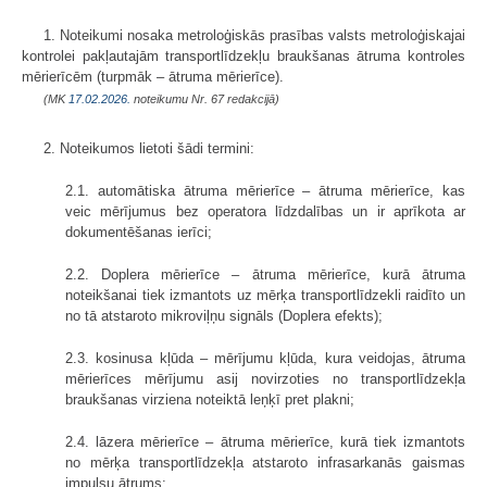
1. Noteikumi nosaka metroloģiskās prasības valsts metroloģiskajai
kontrolei pakļautajām transportlīdzekļu braukšanas ātruma kontroles
mērierīcēm (turpmāk – ātruma mērierīce).
(MK
17.02.2026.
noteikumu Nr. 67 redakcijā)
2. Noteikumos lietoti šādi termini:
2.1. automātiska ātruma mērierīce – ātruma mērierīce, kas
veic mērījumus bez operatora līdzdalības un ir aprīkota ar
dokumentēšanas ierīci;
2.2. Doplera mērierīce – ātruma mērierīce, kurā ātruma
noteikšanai tiek izmantots uz mērķa transportlīdzekli raidīto un
no tā atstaroto mikroviļņu signāls (Doplera efekts);
2.3. kosinusa kļūda – mērījumu kļūda, kura veidojas, ātruma
mērierīces mērījumu asij novirzoties no transportlīdzekļa
braukšanas virziena noteiktā leņķī pret plakni;
2.4. lāzera mērierīce – ātruma mērierīce, kurā tiek izmantots
no mērķa transportlīdzekļa atstaroto infrasarkanās gaismas
impulsu ātrums;