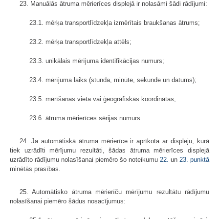
23. Manuālās ātruma mērierīces displejā ir nolasāmi šādi rādījumi:
23.1. mērķa transportlīdzekļa izmērītais braukšanas ātrums;
23.2. mērķa transportlīdzekļa attēls;
23.3. unikālais mērījuma identifikācijas numurs;
23.4. mērījuma laiks (stunda, minūte, sekunde un datums);
23.5. mērīšanas vieta vai ģeogrāfiskās koordinātas;
23.6. ātruma mērierīces sērijas numurs.
24. Ja automātiskā ātruma mērierīce ir aprīkota ar displeju, kurā
tiek uzrādīti mērījumu rezultāti, šādas ātruma mērierīces displejā
uzrādīto rādījumu nolasīšanai piemēro šo noteikumu
22.
un
23. punktā
minētās prasības.
25. Automātisko ātruma mērierīču mērījumu rezultātu rādījumu
nolasīšanai piemēro šādus nosacījumus: