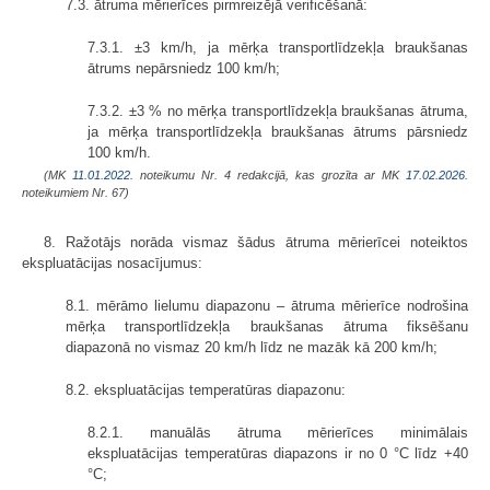
7.3. ātruma mērierīces pirmreizējā verificēšanā:
7.3.1. ±3 km/h, ja mērķa transportlīdzekļa braukšanas
ātrums nepārsniedz 100 km/h;
7.3.2. ±3 % no mērķa transportlīdzekļa braukšanas ātruma,
ja mērķa transportlīdzekļa braukšanas ātrums pārsniedz
100 km/h.
(MK
11.01.2022.
noteikumu Nr. 4 redakcijā, kas grozīta ar MK
17.02.2026.
noteikumiem Nr. 67)
8. Ražotājs norāda vismaz šādus ātruma mērierīcei noteiktos
ekspluatācijas nosacījumus:
8.1. mērāmo lielumu diapazonu – ātruma mērierīce nodrošina
mērķa transportlīdzekļa braukšanas ātruma fiksēšanu
diapazonā no vismaz 20 km/h līdz ne mazāk kā 200 km/h;
8.2. ekspluatācijas temperatūras diapazonu:
8.2.1. manuālās ātruma mērierīces minimālais
ekspluatācijas temperatūras diapazons ir no 0 °C līdz +40
°C;