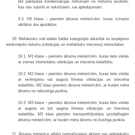
tikt pakļautas kondensācijas mitrumam no mitruma avotiem,
kas nav saistīti ar nokrišņiem, vai apledojumam;
9.3. H3 klase – piemēro ātruma mērierīcēm, kuras izmanto
atklātos āra apstākļos.
10. Mehānisko vidi iedala šādās kategorijās atkarībā no iespējamo
ietekmējošo lielumu (vibrācijas un mehānisko triecienu) intensitātes:
10.1. M1 klase – piemēro ātruma mērierīcēm, kuras lieto vietās
ar zemas intensitātes vibrācijas un trieciena iedarbību;
10.2. M2 klase – piemēro ātruma mērierīcēm, kuras lieto vietās
ar ievērojamu vai augsta līmeņa vibrācijas un trieciena
iedarbību. M2 klasi piemēro ātruma mērierīcēm, ar kurām mēra
ātrumu no nekustīga punkta;
10.3. M3 klase – piemēro ātruma mērierīcēm, kuras lieto vietās
ar augsta un ļoti augsta līmeņa vibrācijas un trieciena
iedarbību. M3 klasi piemēro transportlīdzekļos uzstādītajām
ātruma mērierīcēm, ar kurām mēra ātrumu no kustīga punkta.
11. Ātruma mērierīce atbilst normatīvajiem aktiem par radioiekārtu