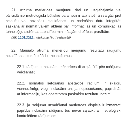
21. Ātruma mērierīces mērījumu dati un uzglabājamie vai
pārraidāmie metroloģiski būtiskie parametri ir atbilstoši aizsargāti pret
nejaušu vai apzinātu iejaukšanos un nodrošina datu integritāti
saskaņā ar normatīvajiem aktiem par informācijas un komunikācijas
tehnoloģiju sistēmas atbilstību minimālajām drošības prasībām.
(MK
11.01.2022.
noteikumu Nr. 4 redakcijā)
22. Manuālo ātruma mērierīču mērījumu rezultātu rādījumu
nolasīšanai piemēro šādus nosacījumus:
22.1. rādījumi ir nolasāmi mērierīces displejā tūlīt pēc mērījuma
veikšanas;
22.2. normālos lietošanas apstākļos rādījumi ir skaidri,
viennozīmīgi, viegli nolasāmi un, ja nepieciešams, papildināti
ar informāciju, kas operatoram paskaidro rezultātu nozīmi;
22.3. ja rādījumu uzrādīšanai mērierīces displejā ir izmantoti
papildus nolasāmi rādījumi, tos nevar sajaukt ar metroloģiski
kontrolētiem rādījumiem.