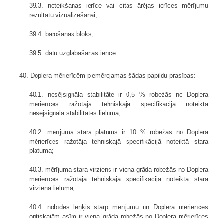
39.3. noteikšanas ierīce vai citas ārējas ierīces mērījumu
rezultātu vizualizēšanai;
39.4. barošanas bloks;
39.5. datu uzglabāšanas ierīce.
40. Doplera mērierīcēm piemērojamas šādas papildu prasības:
40.1. nesējsignāla stabilitāte ir 0,5 % robežās no Doplera
mērierīces ražotāja tehniskajā specifikācijā noteiktā
nesējsignāla stabilitātes lieluma;
40.2. mērījuma stara platums ir 10 % robežās no Doplera
mērierīces ražotāja tehniskajā specifikācijā noteiktā stara
platuma;
40.3. mērījuma stara virziens ir viena grāda robežās no Doplera
mērierīces ražotāja tehniskajā specifikācijā noteiktā stara
virziena lieluma;
40.4. nobīdes leņķis starp mērījumu un Doplera mērierīces
optiskajām asīm ir viena grāda robežās no Doplera mērierīces