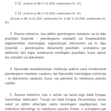
2.12.
(svītrots ar MK
17.02.2026.
noteikumiem Nr. 67);
2.13.
(svītrots ar MK
17.02.2026.
noteikumiem Nr. 67).
(Grozīts ar MK
11.01.2022.
noteikumiem Nr. 4; MK
17.02.2026.
noteikumiem Nr.
67)
3. Ātruma mērierīce, kas atbilst piemērojamo standartu vai to daļu
prasībām (turpmāk – piemērojamie standarti) vai Starptautiskās
reglamentētās metroloģijas organizācijas dokumentu vai to daļu
(turpmāk – piemērojamie dokumenti) prasībām, uzskatāma par
atbilstošu tām šajos noteikumos minētajām prasībām, kuras aptver
šie standarti vai dokumenti.
4. Nacionālā standartizācijas institūcija publicē savā tīmekļvietnē
piemērojamo standartu sarakstu, bet Nacionālā metroloģijas institūcija
– to dokumentu sarakstu, kurus var piemērot šo noteikumu prasību
izpildei.
5. Ātruma mērierīce, kas ir ražota vai laista tirgū kādā Eiropas
Savienības dalībvalstī, Turcijā vai kādā Eiropas Ekonomikas zonas
valstī un atbilst attiecīgās valsts tiesiskajam regulējumam, kas
nodrošina līdzvērtīgu šo noteikumu prasību līmeni, ir uzskatāma par