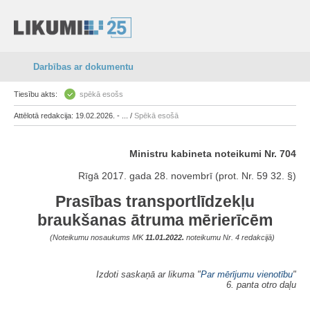
Darbības ar dokumentu
Tiesību akts:
spēkā esošs
Attēlotā redakcija: 19.02.2026. - ... /
Spēkā esošā
Ministru kabineta noteikumi Nr. 704
Rīgā 2017. gada 28. novembrī (prot. Nr. 59 32. §)
Prasības transportlīdzekļu
braukšanas ātruma mērierīcēm
(Noteikumu nosaukums MK
11.01.2022.
noteikumu Nr. 4 redakcijā)
Izdoti saskaņā ar likuma "
Par mērījumu vienotību
"
6. panta otro daļu