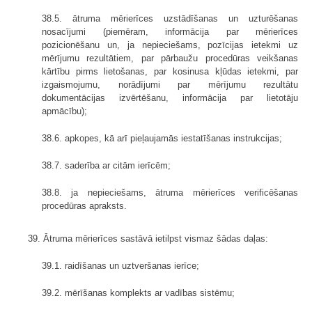
38.5. ātruma mērierīces uzstādīšanas un uzturēšanas
nosacījumi (piemēram, informācija par mērierīces
pozicionēšanu un, ja nepieciešams, pozīcijas ietekmi uz
mērījumu rezultātiem, par pārbaužu procedūras veikšanas
kārtību pirms lietošanas, par kosinusa kļūdas ietekmi, par
izgaismojumu, norādījumi par mērījumu rezultātu
dokumentācijas izvērtēšanu, informācija par lietotāju
apmācību);
38.6. apkopes, kā arī pieļaujamās iestatīšanas instrukcijas;
38.7. saderība ar citām ierīcēm;
38.8. ja nepieciešams, ātruma mērierīces verificēšanas
procedūras apraksts.
39. Ātruma mērierīces sastāvā ietilpst vismaz šādas daļas:
39.1. raidīšanas un uztveršanas ierīce;
39.2. mērīšanas komplekts ar vadības sistēmu;