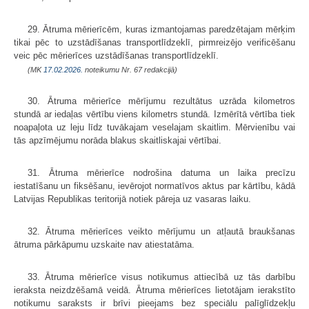
29. Ātruma mērierīcēm, kuras izmantojamas paredzētajam mērķim
tikai pēc to uzstādīšanas transportlīdzeklī, pirmreizējo verificēšanu
veic pēc mērierīces uzstādīšanas transportlīdzeklī.
(MK
17.02.2026.
noteikumu Nr. 67 redakcijā)
30. Ātruma mērierīce mērījumu rezultātus uzrāda kilometros
stundā ar iedaļas vērtību viens kilometrs stundā. Izmērītā vērtība tiek
noapaļota uz leju līdz tuvākajam veselajam skaitlim. Mērvienību vai
tās apzīmējumu norāda blakus skaitliskajai vērtībai.
31. Ātruma mērierīce nodrošina datuma un laika precīzu
iestatīšanu un fiksēšanu, ievērojot normatīvos aktus par kārtību, kādā
Latvijas Republikas teritorijā notiek pāreja uz vasaras laiku.
32. Ātruma mērierīces veikto mērījumu un atļautā braukšanas
ātruma pārkāpumu uzskaite nav atiestatāma.
33. Ātruma mērierīce visus notikumus attiecībā uz tās darbību
ieraksta neizdzēšamā veidā. Ātruma mērierīces lietotājam ierakstīto
notikumu saraksts ir brīvi pieejams bez speciālu palīglīdzekļu