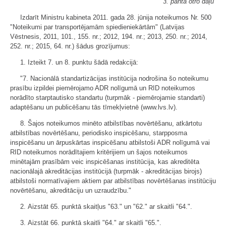
3. panta otro daļu
Izdarīt Ministru kabineta 2011. gada 28. jūnija noteikumos Nr. 500
"Noteikumi par transportējamām spiedieniekārtām" (Latvijas
Vēstnesis, 2011, 101., 155. nr.; 2012, 194. nr.; 2013, 250. nr.; 2014,
252. nr.; 2015, 64. nr.) šādus grozījumus:
1. Izteikt 7. un 8. punktu šādā redakcijā:
"7. Nacionālā standartizācijas institūcija nodrošina šo noteikumu
prasību izpildei piemērojamo ADR nolīgumā un RID noteikumos
norādīto starptautisko standartu (turpmāk - piemērojamie standarti)
adaptēšanu un publicēšanu tās tīmekļvietnē (www.lvs.lv).
8. Šajos noteikumos minēto atbilstības novērtēšanu, atkārtotu
atbilstības novērtēšanu, periodisko inspicēšanu, starpposma
inspicēšanu un ārpuskārtas inspicēšanu atbilstoši ADR nolīgumā vai
RID noteikumos norādītajiem kritērijiem un šajos noteikumos
minētajām prasībām veic inspicēšanas institūcija, kas akreditēta
nacionālajā akreditācijas institūcijā (turpmāk - akreditācijas birojs)
atbilstoši normatīvajiem aktiem par atbilstības novērtēšanas institūciju
novērtēšanu, akreditāciju un uzraudzību."
2. Aizstāt 65. punktā skaitļus "63." un "62." ar skaitli "64.".
3. Aizstāt 66. punktā skaitli "64." ar skaitli "65.".