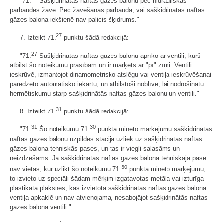
"71.
Sašķidrinātās naftas gāzes balonu pēc hidrauliskās
pārbaudes žāvē. Pēc žāvēšanas pārbauda, vai sašķidrinātās naftas
gāzes balona iekšienē nav palicis šķidrums."
27
7. Izteikt 71.
punktu šādā redakcijā:
27
"71.
Sašķidrinātās naftas gāzes balonu aprīko ar ventili, kurš
atbilst šo noteikumu prasībām un ir marķēts ar "pī" zīmi. Ventili
ieskrūvē, izmantojot dinamometrisko atslēgu vai ventiļa ieskrūvēšanai
paredzēto automātisko iekārtu, un atbilstoši noblīvē, lai nodrošinātu
hermētiskumu starp sašķidrinātās naftas gāzes balonu un ventili."
31
8. Izteikt 71.
punktu šādā redakcijā:
31
30
"71.
Šo noteikumu 71.
punktā minēto marķējumu sašķidrinātās
naftas gāzes balonu uzpildes stacija uzliek uz sašķidrinātās naftas
gāzes balona tehniskās pases, un tas ir viegli salasāms un
neizdzēšams. Ja sašķidrinātās naftas gāzes balona tehniskajā pasē
30
nav vietas, kur uzlikt šo noteikumu 71.
punktā minēto marķējumu,
to izvieto uz speciāli šādam mērķim izgatavotas metāla vai izturīga
plastikāta plāksnes, kas izvietota sašķidrinātās naftas gāzes balona
ventiļa apkaklē un nav atvienojama, nesabojājot sašķidrinātās naftas
gāzes balona ventili."