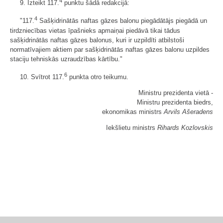
4
9. Izteikt 117.
punktu šādā redakcijā:
4
"117.
Sašķidrinātās naftas gāzes balonu piegādātājs piegādā un
tirdzniecības vietas īpašnieks apmaiņai piedāvā tikai tādus
sašķidrinātās naftas gāzes balonus, kuri ir uzpildīti atbilstoši
normatīvajiem aktiem par sašķidrinātās naftas gāzes balonu uzpildes
staciju tehniskās uzraudzības kārtību."
6
10. Svītrot 117.
punkta otro teikumu.
Ministru prezidenta vietā -
Ministru prezidenta biedrs,
ekonomikas ministrs
Arvils Ašeradens
Iekšlietu ministrs
Rihards Kozlovskis