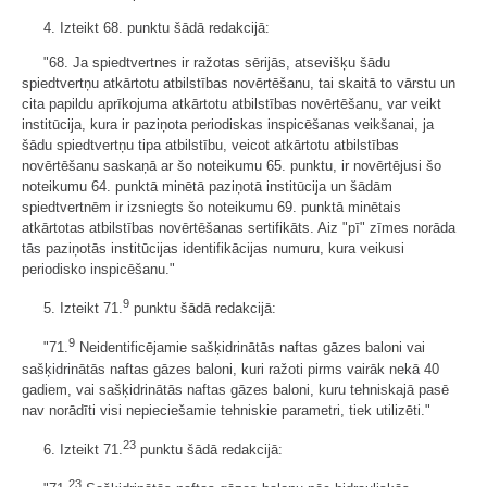
4. Izteikt 68. punktu šādā redakcijā:
"68. Ja spiedtvertnes ir ražotas sērijās, atsevišķu šādu
spiedtvertņu atkārtotu atbilstības novērtēšanu, tai skaitā to vārstu un
cita papildu aprīkojuma atkārtotu atbilstības novērtēšanu, var veikt
institūcija, kura ir paziņota periodiskas inspicēšanas veikšanai, ja
šādu spiedtvertņu tipa atbilstību, veicot atkārtotu atbilstības
novērtēšanu saskaņā ar šo noteikumu 65. punktu, ir novērtējusi šo
noteikumu 64. punktā minētā paziņotā institūcija un šādām
spiedtvertnēm ir izsniegts šo noteikumu 69. punktā minētais
atkārtotas atbilstības novērtēšanas sertifikāts. Aiz "pī" zīmes norāda
tās paziņotās institūcijas identifikācijas numuru, kura veikusi
periodisko inspicēšanu."
9
5. Izteikt 71.
punktu šādā redakcijā:
9
"71.
Neidentificējamie sašķidrinātās naftas gāzes baloni vai
sašķidrinātās naftas gāzes baloni, kuri ražoti pirms vairāk nekā 40
gadiem, vai sašķidrinātās naftas gāzes baloni, kuru tehniskajā pasē
nav norādīti visi nepieciešamie tehniskie parametri, tiek utilizēti."
23
6. Izteikt 71.
punktu šādā redakcijā:
23