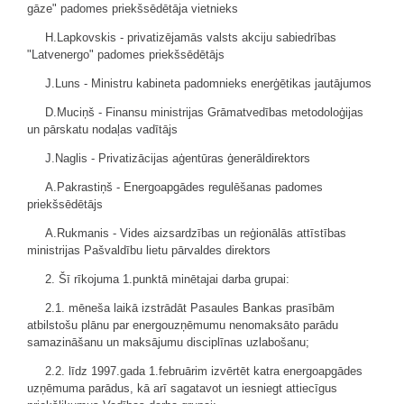
gāze" padomes priekšsēdētāja vietnieks
H.Lapkovskis - privatizējamās valsts akciju sabiedrības
"Latvenergo" padomes priekšsēdētājs
J.Luns - Ministru kabineta padomnieks enerģētikas jautājumos
D.Muciņš - Finansu ministrijas Grāmatvedības metodoloģijas
un pārskatu nodaļas vadītājs
J.Naglis - Privatizācijas aģentūras ģenerāldirektors
A.Pakrastiņš - Energoapgādes regulēšanas padomes
priekšsēdētājs
A.Rukmanis - Vides aizsardzības un reģionālās attīstības
ministrijas Pašvaldību lietu pārvaldes direktors
2. Šī rīkojuma 1.punktā minētajai darba grupai:
2.1. mēneša laikā izstrādāt Pasaules Bankas prasībām
atbilstošu plānu par energouzņēmumu nenomaksāto parādu
samazināšanu un maksājumu disciplīnas uzlabošanu;
2.2. līdz 1997.gada 1.februārim izvērtēt katra energoapgādes
uzņēmuma parādus, kā arī sagatavot un iesniegt attiecīgus