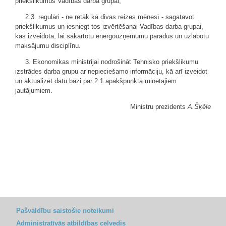
priekšlikumus Vadības darba grupai;
2.3. regulāri - ne retāk kā divas reizes mēnesī - sagatavot
priekšlikumus un iesniegt tos izvērtēšanai Vadības darba grupai,
kas izveidota, lai sakārtotu energouzņēmumu parādus un uzlabotu
maksājumu disciplīnu.
3. Ekonomikas ministrijai nodrošināt Tehnisko priekšlikumu
izstrādes darba grupu ar nepieciešamo informāciju, kā arī izveidot
un aktualizēt datu bāzi par 2.1.apakšpunktā minētajiem
jautājumiem.
Ministru prezidents
A.Šķēle
Pašvaldību saistošie noteikumi
Administratīvās atbildības ceļvedis