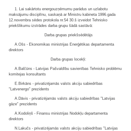
1. Lai sakārtotu energouzņēmumu parādus un uzlabotu
maksājumu disciplīnu, saskaņā ar Ministru kabineta 1996.gada
12.novembra sēdes protokola nr.54 30.š izveidot Tehnisko
priekšlikumu izstrādes darba grupu šādā sastāvā:
Darba grupas priekšsēdētājs
A.Ošs - Ekonomikas ministrijas Enerģētikas departamenta
direktors
Darba grupas locekļi:
A.Balčūns - Latvijas Pašvaldību savienības Tehnisko problēmu
komitejas konsultants
E.Birkāns - privatizējamās valsts akciju sabiedrības
"Latvenergo" prezidents
A.Dāvis - privatizējamās valsts akciju sabiedrības "Latvijas
gāze" prezidents
A.Kodoliņš - Finansu ministrijas Nodokļu departamenta
direktors
N.Lakučs - privatizējamās valsts akciju sabiedrības "Latvijas